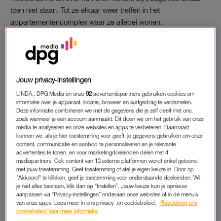
toen niet staan. Tot ze elkaar weer treffen in het
appartementencomplex waar ze allebei wonen.
De twee verloren allebei hun partner aan kanker, maar
Harmke zorgt ervoor dat Piet zich weer wil openstellen voor de
liefde. Wanneer ze toevallig samen in de lift staan, raapt Piet al
zijn moed bij elkaar om te vragen of ze een keer koffie wil
Jouw privacy-instellingen
drinken. “Dat moet ik eerst overleggen met mijn kinderen”,
LINDA., DPG Media en onze
92
advertentiepartners gebruiken cookies om
was het antwoord van Harmke. Voor Harmke kwam het
informatie over je apparaat, locatie, browser en surfgedrag te verzamelen.
Deze informatie combineren we met de gegevens die je zelf deelt met ons,
namelijk compleet onverwacht. “Ik had er zelf nog nooit aan
zoals wanneer je een account aanmaakt. Dit doen we om het gebruik van onze
gedacht”, geeft ze toe.
media te analyseren en onze websites en apps te verbeteren. Daarnaast
kunnen we, als je hier toestemming voor geeft, je gegevens gebruiken om onze
content, communicatie en aanbod te personaliseren en je relevante
advertenties te tonen, en voor marketingdoeleinden delen met 4
EERSTE AFSPRAAKJE
mediapartners. Ook content van 13 externe platformen wordt enkel getoond
met jouw toestemming. Geef toestemming of stel je eigen keuze in. Door op
Zo gezegd, zo gedaan. Na een klein overleg met haar
"Akkoord" te klikken, geef je toestemming voor onderstaande doeleinden. Wil
kinderen geeft Harmke Piet toestemming om langs te komen
je niet alles toestaan, klik dan op “Instellen”. Jouw keuze kun je opnieuw
aanpassen via “Privacy-instellingen” onderaan onze websites of in de menu’s
op de
koffie
. “Op zondagavond ging ik naar haar toe, maar ik
van onze apps. Lees meer in ons privacy- en cookiebeleid.
Raadpleeg ons
durfde niet meteen aan te bellen. Ik ben toen eerst rondom de
cookiebeleid voor meer informatie.
flat gaan lopen om te kijken of ze er wel was.” Precies op dat