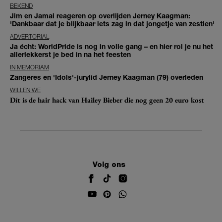
BEKEND
Jim en Jamai reageren op overlijden Jerney Kaagman:
'Dankbaar dat je blijkbaar iets zag in dat jongetje van zestien'
ADVERTORIAL
Ja écht: WorldPride is nog in volle gang – en hier rol je nu het
allerlekkerst je bed in na het feesten
IN MEMORIAM
Zangeres en 'Idols'-jurylid Jerney Kaagman (79) overleden
WILLEN WE
Dít is de hair hack van Hailey Bieber die nog geen 20 euro kost
Volg ons