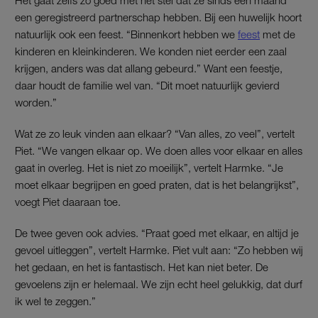
Het gaat zelfs zo goed met het stel dat ze sinds een maand
een geregistreerd partnerschap hebben. Bij een huwelijk hoort
natuurlijk ook een feest. “Binnenkort hebben we
feest
met de
kinderen en kleinkinderen. We konden niet eerder een zaal
krijgen, anders was dat allang gebeurd.” Want een feestje,
daar houdt de familie wel van. “Dit moet natuurlijk gevierd
worden.”
Wat ze zo leuk vinden aan elkaar? “Van alles, zo veel”, vertelt
Piet. “We vangen elkaar op. We doen alles voor elkaar en alles
gaat in overleg. Het is niet zo moeilijk”, vertelt Harmke. “Je
moet elkaar begrijpen en goed praten, dat is het belangrijkst”,
voegt Piet daaraan toe.
De twee geven ook advies. “Praat goed met elkaar, en altijd je
gevoel uitleggen”, vertelt Harmke. Piet vult aan: “Zo hebben wij
het gedaan, en het is fantastisch. Het kan niet beter. De
gevoelens zijn er helemaal. We zijn echt heel gelukkig, dat durf
ik wel te zeggen.”