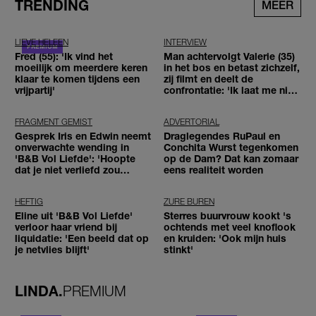
TRENDING
MEER
LIEVE HELEEN
INTERVIEW
Fred (55): 'Ik vind het
Man achtervolgt Valerie (35)
moeilijk om meerdere keren
in het bos en betast zichzelf,
klaar te komen tijdens een
zij filmt en deelt de
vrijpartij'
confrontatie: 'Ik laat me niet
tegenhouden'
FRAGMENT GEMIST
ADVERTORIAL
Gesprek Iris en Edwin neemt
Draglegendes RuPaul en
onverwachte wending in
Conchita Wurst tegenkomen
'B&B Vol Liefde': 'Hoopte
op de Dam? Dat kan zomaar
dat je niet verliefd zou
eens realiteit worden
worden'
HEFTIG
ZURE BUREN
Eline uit 'B&B Vol Liefde'
Sterres buurvrouw kookt 's
verloor haar vriend bij
ochtends met veel knoflook
liquidatie: 'Een beeld dat op
en kruiden: 'Ook mijn huis
je netvlies blijft'
stinkt'
LINDA.
PREMIUM