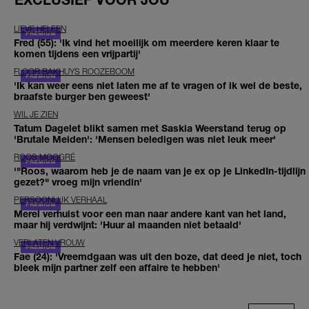
LIEVE HELEEN
Fred (55): 'Ik vind het moeilijk om meerdere keren klaar te
komen tijdens een vrijpartij'
FLOOR BAKHUYS ROOZEBOOM
'Ik kan weer eens niet laten me af te vragen of ik wel de beste,
braafste burger ben geweest'
WIL JE ZIEN
Tatum Dagelet blikt samen met Saskia Weerstand terug op
'Brutale Meiden': 'Mensen beledigen was niet leuk meer'
ROOS MOGGRÉ
'"Roos, waarom heb je de naam van je ex op je LinkedIn-tijdlijn
gezet?" vroeg mijn vriendin'
PERSOONLIJK VERHAAL
Merel verhuist voor een man naar andere kant van het land,
maar hij verdwijnt: 'Huur al maanden niet betaald'
VERLATEN VROUW
Fae (24): 'Vreemdgaan was uit den boze, dat deed je niet, toch
bleek mijn partner zelf een affaire te hebben'