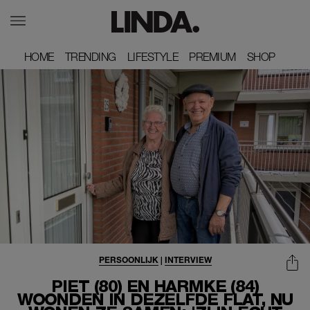
HOME
HOME
TRENDING
TRENDING
LIFESTYLE
LIFESTYLE
PREMIUM
PREMIUM
SHOP
SHOP
PERSOONLIJK
|
INTERVIEW
PIET (80) EN HARMKE (84)
WOONDEN IN DEZELFDE FLAT, NU