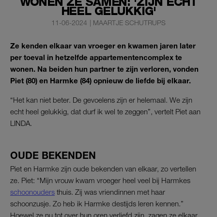
WONEN ZE SAMEN: 'ZIJN ÉCHT
HEEL GELUKKIG'
11-06-2024
|
MAARTJE SCHUTRUPS
Ze kenden elkaar van vroeger en kwamen jaren later
per toeval in hetzelfde appartementencomplex te
wonen.
Na beiden hun partner te zijn verloren, vonden
Piet (80) en Harmke (84) opnieuw de liefde bij elkaar.
“Het kan niet beter. De gevoelens zijn er helemaal. We zijn
echt heel gelukkig, dat durf ik wel te zeggen”, vertelt Piet aan
LINDA.
OUDE BEKENDEN
Piet en Harmke zijn oude bekenden van elkaar, zo vertellen
ze. Piet: “Mijn vrouw kwam vroeger heel veel bij Harmkes
schoonouders
thuis. Zij was vriendinnen met haar
schoonzusje. Zo heb ik Harmke destijds leren kennen.”
Hoewel ze nu tot over hun oren verliefd zijn, zagen ze elkaar