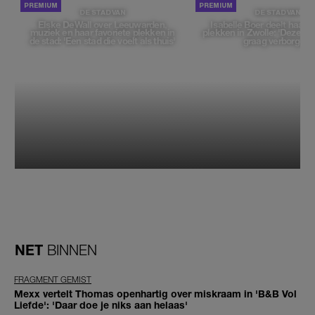
DE STAD VAN
DE STAD VAN
Elske DeWall over Leeuwarden,
Isabelle Boer deelt haar f
muziek en haar favoriete plekken in
plekken in Zwolle: 'Deze pl
de stad: 'Een stad die voelt als thuis'
graag verborgen'
NET
BINNEN
FRAGMENT GEMIST
Mexx vertelt Thomas openhartig over miskraam in 'B&B Vol
Liefde': 'Daar doe je niks aan helaas'