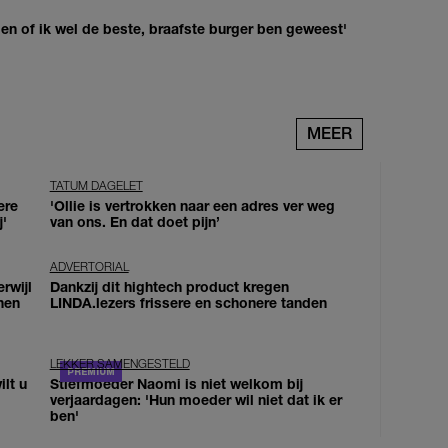
agen of ik wel de beste, braafste burger ben geweest'
MEER
TATUM DAGELET
ere
'Ollie is vertrokken naar een adres ver weg
j'
van ons. En dat doet pijn’
ADVERTORIAL
erwijl
Dankzij dit hightech product kregen
nen
LINDA.lezers frissere en schonere tanden
LEKKER SAMENGESTELD
lt u
Stiefmoeder Naomi is niet welkom bij
verjaardagen: 'Hun moeder wil niet dat ik er
ben'