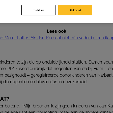
iek werd beloofd dat ik na mijn zestiende eventueel contac
Instellen
Akkoord
r toen mijn broer (22), verwekt met donorzaad van dezelfde
eeg hij een A4’tje met nietszeggende informatie. Zonder n
Lees ook
d Merel-Lotte: ‘Als Jan Karbaat niet m’n vader is, ben ik o
nderen te zijn die op onduidelijkheid stuitten. Samen span
mei 2017 werd duidelijk dat negentien van de bij Fiom – de 
 bezighoudt – geregistreerde donorkinderen van Karbaat z
bij die negentien en bleven dus in onzekerheid.
AAT?
er bekend. “Mijn broer en ik zijn geen kinderen van Jan Kar
an de ene kant een opluchting, maar aan de andere kant w