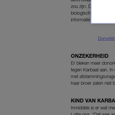
zou zijn. Door de klin
biologische vader. Maa
informatie opvroeg, kr
Donorkin
ONZEKERHEID
Er bleken meer donorki
tegen Karbaat aan. In 
met afstammingsvragen
haar broer zaten niet 
KIND VAN KARB
Inmiddels is er wat me
Lotte ons. “Dat was a