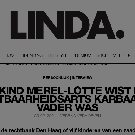
HOME
HOME
TRENDING
TRENDING
LIFESTYLE
LIFESTYLE
PREMIUM
PREMIUM
SHOP
SHOP
MEER
MEER
PERSOONLIJK
|
INTERVIEW
IND MEREL-LOTTE WIST 
TBAARHEIDSARTS KARBAA
VADER WAS
05-03-2021
|
VERENA VERHOEVEN
de rechtbank Den Haag of vijf kinderen van een za