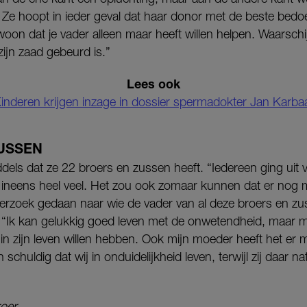
.” Ze hoopt in ieder geval dat haar donor met de beste bedoe
on dat je vader alleen maar heeft willen helpen. Waarschijnl
 zijn zaad gebeurd is.”
Lees ook
inderen krijgen inzage in dossier spermadokter Jan Karba
ZUSSEN
ddels dat ze 22 broers en zussen heeft. “Iedereen ging ui
l ineens heel veel. Het zou ook zomaar kunnen dat er nog m
rzoek gedaan naar wie de vader van al deze broers en zu
 “Ik kan gelukkig goed leven met de onwetendheid, maar mi
in zijn leven willen hebben. Ook mijn moeder heeft het er m
 schuldig dat wij in onduidelijkheid leven, terwijl zij daar na
oer.