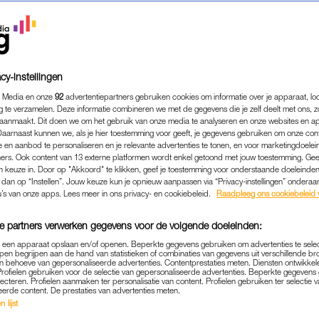
n opeisen
. Niet de eerste keer, dat zoiets gebeurt i
d niet of zij de dochter was van vruchtbaarheidsdokte
e (rechts op de foto) al in juni 2017. Vandaag belden we 
t nu met haar gaat.
cy-instellingen
 Media en onze
92
advertentiepartners gebruiken cookies om informatie over je apparaat, lo
Lees ook
g te verzamelen. Deze informatie combineren we met de gegevens die je zelf deelt met ons, z
aanmaakt. Dit doen we om het gebruik van onze media te analyseren en onze websites en a
eren willen via de rechter identiteit van hun zaaddonor op
Daarnaast kunnen we, als je hier toestemming voor geeft, je gegevens gebruiken om onze con
 en aanbod te personaliseren en je relevante advertenties te tonen, en voor marketingdoele
ers. Ook content van 13 externe platformen wordt enkel getoond met jouw toestemming. Ge
gen keuze in. Door op "Akkoord" te klikken, geef je toestemming voor onderstaande doeleinden. 
URD?
k dan op “Instellen”. Jouw keuze kun je opnieuw aanpassen via “Privacy-instellingen” ondera
ommotie rond de omstreden vruchtbaarheidsdokter Jan Kar
u’s van onze apps. Lees meer in ons privacy- en cookiebeleid.
Raadpleeg ons cookiebeleid 
en ivf-kliniek in Barendrecht, waar hij vrouwen insemineerd
e partners verwerken gegevens voor de volgende doeleinden:
op de foto), Merel-Lottes moeder, was onder behandeling bij 
p een apparaat opslaan en/of openen. Beperkte gegevens gebruiken om advertenties te sele
pen begrijpen aan de hand van statistieken of combinaties van gegevens uit verschillende br
 behoeve van gepersonaliseerde advertenties. Contentprestaties meten. Diensten ontwikkel
Profielen gebruiken voor de selectie van gepersonaliseerde advertenties. Beperkte gegeven
lecteren. Profielen aanmaken ter personalisatie van content. Profielen gebruiken ter selectie 
eerde content. De prestaties van advertenties meten.
ns vorig jaar hoe ze erachter kwam dat er iets niet klopte.
 lijst
koos ze voor een zaaddonor. Haar enige eis was dat het 