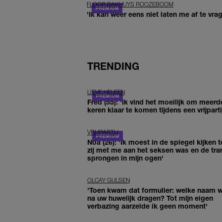
FLOOR BAKHUYS ROOZEBOOM
'Ik kan weer eens niet laten me af te vr
TRENDING
LIEVE HELEEN
Fred (55): 'Ik vind het moeilijk om meerd
keren klaar te komen tijdens een vrijparti
VRIJPARTIJ
Noa (26): 'Ik moest in de spiegel kijken t
zij met me aan het seksen was en de tra
sprongen in mijn ogen'
OLCAY GULSEN
'Toen kwam dat formulier: welke naam wi
na uw huwelijk dragen? Tot mijn eigen
verbazing aarzelde ik geen moment'