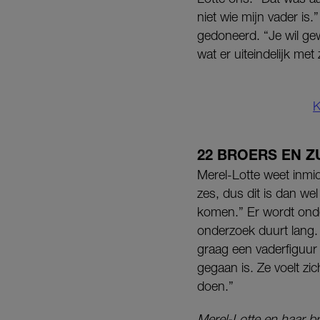
niet wie mijn vader is
gedoneerd. “Je wil gewo
wat er uiteindelijk met
K
22 BROERS EN 
Merel-Lotte weet inmi
zes, dus dit is dan we
komen.” Er wordt onde
onderzoek duurt lang.
graag een vaderfiguur 
gegaan is. Ze voelt zich
doen.”
Merel-Lotte en haar br