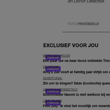
en Donor Detective.
FOTO
PRIVÉBEELD
EXCLUSIEF VOOR JOU
BEDROGEN VROUW
Een paar uur na haar dood ontdekte Thom 
DE ERFENIS
Amy’s zus voert al twintig jaar strijd om 
ADVERTORIAL
Zin om te bingen? Déze (iconische) queer 
LEKKER SAMENGESTELD
Stiefmoeder Naomi is niet welkom bij ver
LIEVE HELEEN
Fred (55): 'Ik vind het moeilijk om meerde