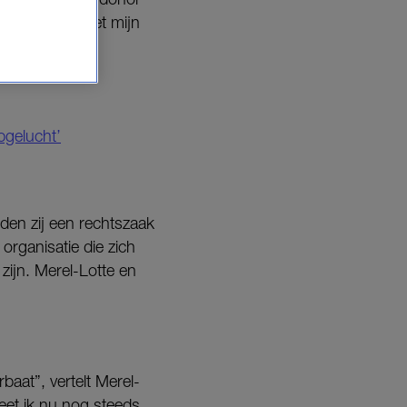
t kon zoeken met mijn
 kliniek, deze
aam.”
pgelucht’
den zij een rechtszaak
organisatie die zich
ijn. Merel-Lotte en
baat”, vertelt Merel-
eet ik nu nog steeds