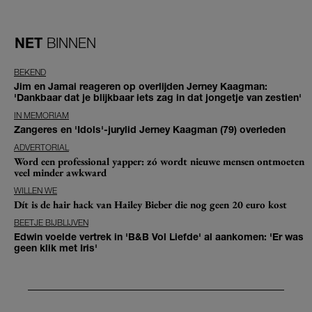
NET
BINNEN
BEKEND
Jim en Jamai reageren op overlijden Jerney Kaagman:
'Dankbaar dat je blijkbaar iets zag in dat jongetje van zestien'
IN MEMORIAM
Zangeres en 'Idols'-jurylid Jerney Kaagman (79) overleden
ADVERTORIAL
Word een professional yapper: zó wordt nieuwe mensen ontmoeten
veel minder awkward
WILLEN WE
Dít is de hair hack van Hailey Bieber die nog geen 20 euro kost
BEETJE BIJBLIJVEN
Edwin voelde vertrek in 'B&B Vol Liefde' al aankomen: 'Er was
geen klik met Iris'