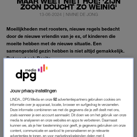
MAAR WEET NIET HOE: 'ZIJN
ZOON DOUCHT ZO WEINIG'
13-06-2024
|
NIVINE DE JONG
Moeilijkheden met roosters, nieuwe regels bedacht
door de nieuwe vriendin van je ex, of kinderen die
moeite hebben met de nieuwe situatie. Een
samengesteld gezin hebben is niet altijd gemakkelijk.
Dat weet ook Rosita.
In de rubriek ‘
Lekker Samengesteld
’ vertellen vrouwen over
hun samengestelde gezin. Deze week doet Rosita* (41) haar
verhaal.
Jouw privacy-instellingen
LINDA., DPG Media en onze
92
advertentiepartners gebruiken cookies om
ROSITA
informatie over je apparaat, locatie, browser en surfgedrag te verzamelen.
Deze informatie combineren we met de gegevens die je zelf deelt met ons,
“Sinds een paar maanden heb ik een nieuwe vriend. Hij heeft
zoals wanneer je een account aanmaakt. Dit doen we om het gebruik van onze
drie kinderen, ik een. Voor het eerst heb ik door een nieuwe
media te analyseren en onze websites en apps te verbeteren. Daarnaast
kunnen we, als je hier toestemming voor geeft, je gegevens gebruiken om onze
relatie ook de rol als stiefmoeder. Ik merk dat ik het heel lastig
content, communicatie en aanbod te personaliseren en je relevante
vind waar ik me wel en niet mee mag bemoeien.
advertenties te tonen, en voor marketingdoeleinden delen met 4