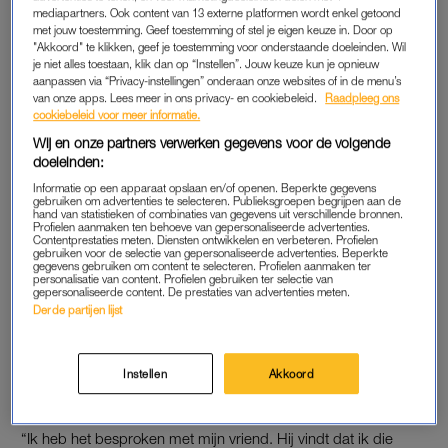
mediapartners. Ook content van 13 externe platformen wordt enkel getoond
met jouw toestemming. Geef toestemming of stel je eigen keuze in. Door op
Waar hij zijn eigen opvoeding heeft voor zijn kinderen, heb ik
"Akkoord" te klikken, geef je toestemming voor onderstaande doeleinden. Wil
die van mij. Ik wil graag zijn regels respecteren en andersom
je niet alles toestaan, klik dan op “Instellen”. Jouw keuze kun je opnieuw
aanpassen via “Privacy-instellingen” onderaan onze websites of in de menu’s
zou ik dat ook fijn vinden. Doordeweeks ben ik bij hun thuis en
van onze apps. Lees meer in ons privacy- en cookiebeleid.
Raadpleeg ons
draai ik mee als bonusmoeder in het gezin. Af en toe zou ik
cookiebeleid voor meer informatie.
willen zeggen dat ze hun bord moeten leeg eten, of kunnen
Wij en onze partners verwerken gegevens voor de volgende
helpen in het huishouden, maar ik durf dat nog niet echt te
doeleinden:
doen.”
Informatie op een apparaat opslaan en/of openen. Beperkte gegevens
gebruiken om advertenties te selecteren. Publieksgroepen begrijpen aan de
hand van statistieken of combinaties van gegevens uit verschillende bronnen.
Profielen aanmaken ten behoeve van gepersonaliseerde advertenties.
Contentprestaties meten. Diensten ontwikkelen en verbeteren. Profielen
Alba brengt haar stiefdochter
gebruiken voor de selectie van gepersonaliseerde advertenties. Beperkte
niet meer naar school: 'Het is
gegevens gebruiken om content te selecteren. Profielen aanmaken ter
zíjn kind'
personalisatie van content. Profielen gebruiken ter selectie van
gepersonaliseerde content. De prestaties van advertenties meten.
Derde partijen lijst
LEES OOK
Instellen
Akkoord
DOUCHEN
“Ik heb het besproken met mijn vriend. Hij vindt dat ik die