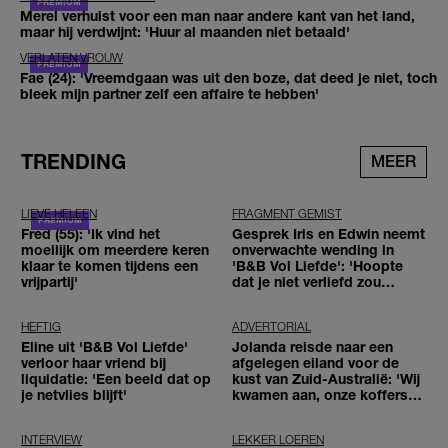
Merel verhuist voor een man naar andere kant van het land,
maar hij verdwijnt: 'Huur al maanden niet betaald'
VERLATEN VROUW
Fae (24): 'Vreemdgaan was uit den boze, dat deed je niet, toch
bleek mijn partner zelf een affaire te hebben'
TRENDING
MEER
LIEVE HELEEN
FRAGMENT GEMIST
Fred (55): 'Ik vind het
Gesprek Iris en Edwin neemt
moeilijk om meerdere keren
onverwachte wending in
klaar te komen tijdens een
'B&B Vol Liefde': 'Hoopte
vrijpartij'
dat je niet verliefd zou
worden'
HEFTIG
ADVERTORIAL
Eline uit 'B&B Vol Liefde'
Jolanda reisde naar een
verloor haar vriend bij
afgelegen eiland voor de
liquidatie: 'Een beeld dat op
kust van Zuid-Australië: 'Wij
je netvlies blijft'
kwamen aan, onze koffers
niet'
INTERVIEW
LEKKER LOEREN