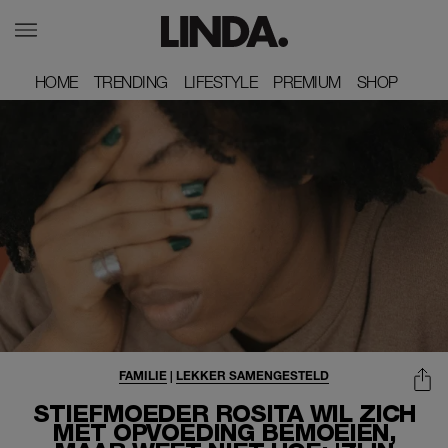
HOME
HOME
TRENDING
TRENDING
LIFESTYLE
LIFESTYLE
PREMIUM
PREMIUM
SHOP
SHOP
FAMILIE
|
LEKKER SAMENGESTELD
STIEFMOEDER ROSITA WIL ZICH
MET OPVOEDING BEMOEIEN,