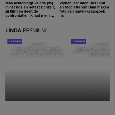
Man achtervolgt Valerie (35)
Vijftien jaar later: Bas Smit
in het bos en betast zichzelf,
en Nicolette van Dam maken
zij filmt en deelt de
foto van huwelijksaanzoek
confrontatie: 'Ik laat me niet
na
tegenhouden'
LINDA.
PREMIUM
DE STAD VAN
DE STAD VAN
Elske DeWall over Leeuwarden,
Isabelle Boer deelt haar f
muziek en haar favoriete plekken in
plekken in Zwolle: 'Deze pl
de stad: 'Een stad die voelt als thuis'
graag verborgen'