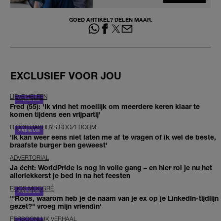
GOED ARTIKEL? DELEN MAAR.
EXCLUSIEF VOOR JOU
LIEVE HELEEN
Fred (55): 'Ik vind het moeilijk om meerdere keren klaar te
komen tijdens een vrijpartij'
FLOOR BAKHUYS ROOZEBOOM
'Ik kan weer eens niet laten me af te vragen of ik wel de beste,
braafste burger ben geweest'
ADVERTORIAL
Ja écht: WorldPride is nog in volle gang – en hier rol je nu het
allerlekkerst je bed in na het feesten
ROOS MOGGRÉ
'"Roos, waarom heb je de naam van je ex op je LinkedIn-tijdlijn
gezet?" vroeg mijn vriendin'
PERSOONLIJK VERHAAL