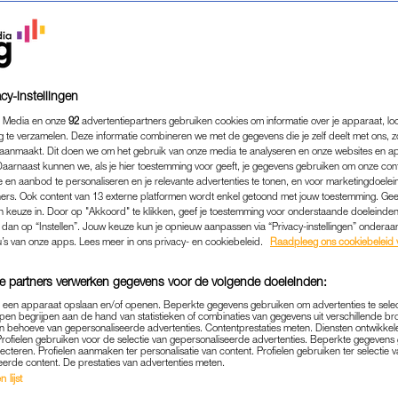
cy-instellingen
 Media en onze
92
advertentiepartners gebruiken cookies om informatie over je apparaat, lo
g te verzamelen. Deze informatie combineren we met de gegevens die je zelf deelt met ons, z
aanmaakt. Dit doen we om het gebruik van onze media te analyseren en onze websites en a
Daarnaast kunnen we, als je hier toestemming voor geeft, je gegevens gebruiken om onze con
 en aanbod te personaliseren en je relevante advertenties te tonen, en voor marketingdoele
ers. Ook content van 13 externe platformen wordt enkel getoond met jouw toestemming. Ge
gen keuze in. Door op "Akkoord" te klikken, geef je toestemming voor onderstaande doeleinden. 
k dan op “Instellen”. Jouw keuze kun je opnieuw aanpassen via “Privacy-instellingen” ondera
FAMILIE
|
LEKKER SAMENGESTELD
u’s van onze apps. Lees meer in ons privacy- en cookiebeleid.
Raadpleeg ons cookiebeleid 
 EN HAAR VRIEND KINDER
e partners verwerken gegevens voor de volgende doeleinden:
 EX BOOS: 'EN MIJN STIE
p een apparaat opslaan en/of openen. Beperkte gegevens gebruiken om advertenties te sele
NEGEERT ME'
pen begrijpen aan de hand van statistieken of combinaties van gegevens uit verschillende br
 behoeve van gepersonaliseerde advertenties. Contentprestaties meten. Diensten ontwikkel
Profielen gebruiken voor de selectie van gepersonaliseerde advertenties. Beperkte gegeven
31-05-2024
|
NIVINE DE JONG
lecteren. Profielen aanmaken ter personalisatie van content. Profielen gebruiken ter selectie 
eerde content. De prestaties van advertenties meten.
 lijst
oosters, nieuwe regels bedacht door de nieuwe vriend