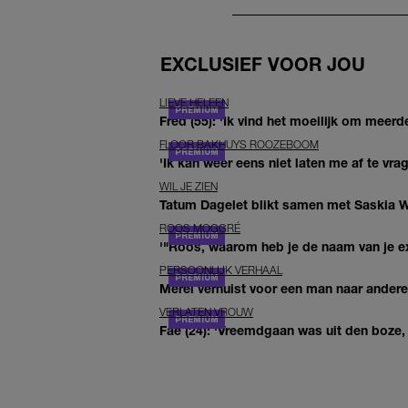
EXCLUSIEF VOOR JOU
LIEVE HELEEN
Fred (55): 'Ik vind het moeilijk om meerde
FLOOR BAKHUYS ROOZEBOOM
'Ik kan weer eens niet laten me af te vr
WIL JE ZIEN
Tatum Dagelet blikt samen met Saskia W
ROOS MOGGRÉ
'"Roos, waarom heb je de naam van je ex 
PERSOONLIJK VERHAAL
Merel verhuist voor een man naar andere 
VERLATEN VROUW
Fae (24): 'Vreemdgaan was uit den boze, d