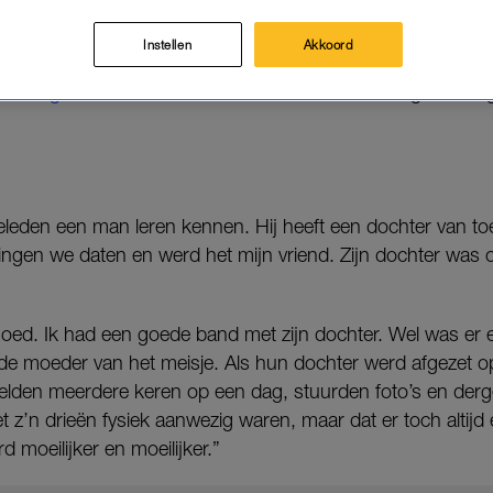
 hebben met de nieuwe situatie. Een samengesteld g
Dat weet ook Pip.
Instellen
Akkoord
Samengesteld
’ vertellen vrouwen over hun samengestelde 
 geleden een man leren kennen. Hij heeft een dochter van to
l gingen we daten en werd het mijn vriend. Zijn dochter was
s goed. Ik had een goede band met zijn dochter. Wel was er 
 de moeder van het meisje. Als hun dochter werd afgezet o
elden meerdere keren op een dag, stuurden foto’s en derge
et z’n
drieën
fysiek aanwezig waren, maar dat er toch altijd
 moeilijker en moeilijker.”