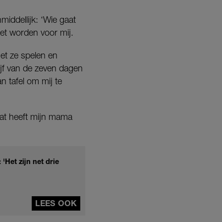
middellijk: ‘Wie gaat
het worden voor mij.
met ze spelen en
ijf van de zeven dagen
an tafel om mij te
 Dat heeft mijn mama
'Het zijn net drie
LEES OOK