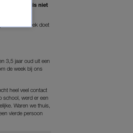
ezin hebben is niet
gezin. Deze week doet
en 3,5 jaar oud uit een
 om de week bij ons
echt heel veel contact
p school, werd er een
lijke. Waren we thuis,
 een vierde persoon