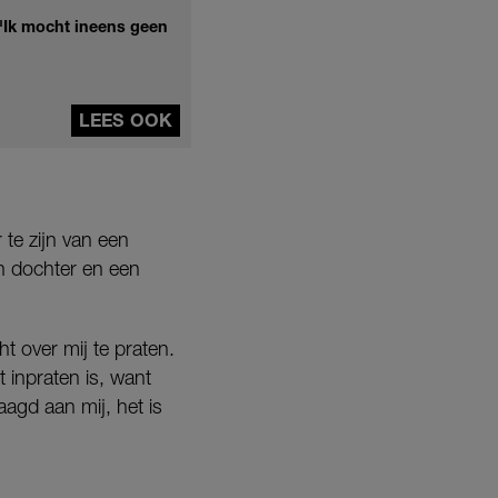
 'Ik mocht ineens geen
LEES OOK
 te zijn van een
n dochter en een
t over mij te praten.
t inpraten is, want
agd aan mij, het is