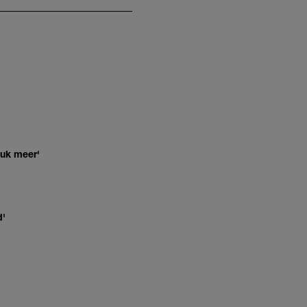
euk meer'
d'