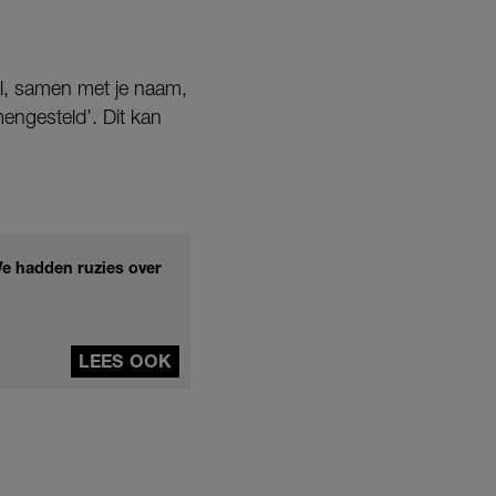
al, samen met je naam,
engesteld’. Dit kan
We hadden ruzies over
LEES OOK