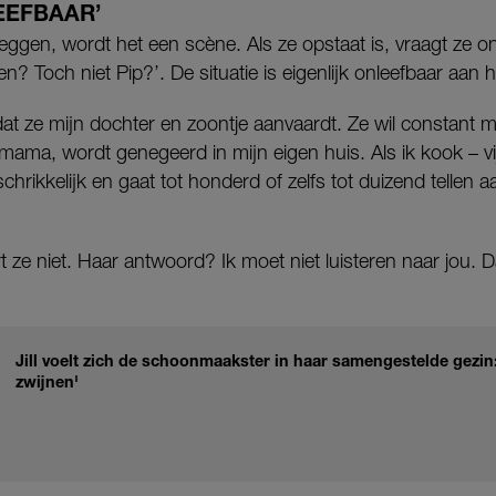
LEEFBAAR’
 leggen, wordt het een scène. Als ze opstaat is, vraagt ze on
? Toch niet Pip?’. De situatie is eigenlijk onleefbaar aan 
s dat ze mijn dochter en zoontje aanvaardt. Ze wil constant 
 mama, wordt genegeerd in mijn eigen huis. Als ik kook – v
schrikkelijk en gaat tot honderd of zelfs tot duizend tellen a
tert ze niet. Haar antwoord? Ik moet niet luisteren naar jou.
Jill voelt zich de schoonmaakster in haar samengestelde gezin: 
zwijnen'