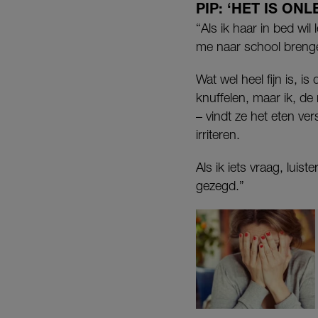
PIP: ‘HET IS ON
“Als ik haar in bed wil
me naar school brengen
Wat wel heel fijn is, i
knuffelen, maar ik, de
– vindt ze het eten ver
irriteren.
Als ik iets vraag, luis
gezegd.”