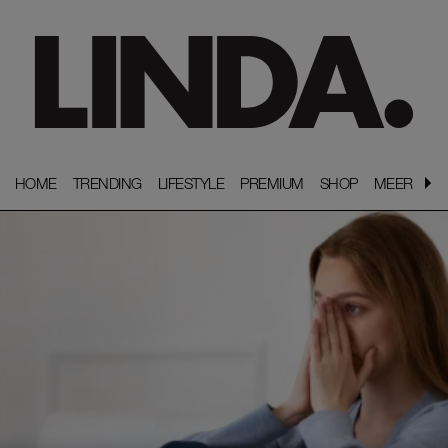
HOME
HOME
TRENDING
TRENDING
LIFESTYLE
LIFESTYLE
PREMIUM
PREMIUM
SHOP
SHOP
MEER
MEER