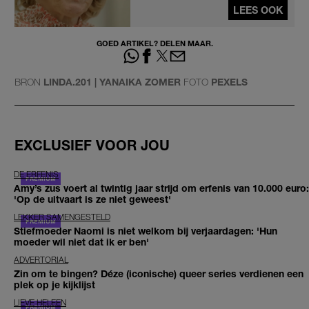
LEES OOK
GOED ARTIKEL? DELEN MAAR.
BRON
LINDA.201 | YANAIKA ZOMER
FOTO
PEXELS
EXCLUSIEF VOOR JOU
DE ERFENIS
Amy’s zus voert al twintig jaar strijd om erfenis van 10.000 euro:
'Op de uitvaart is ze niet geweest'
LEKKER SAMENGESTELD
Stiefmoeder Naomi is niet welkom bij verjaardagen: 'Hun
moeder wil niet dat ik er ben'
ADVERTORIAL
Zin om te bingen? Déze (iconische) queer series verdienen een
plek op je kijklijst
LIEVE HELEEN