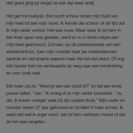
niet goed ging (al vergat ze ook dat weer snel).
Het gaf me buikpijn. Een soort scheur onder mijn huid van
mijn keel tot aan mijn navel. Ik kende die scheur uit de tijd dat
ik mijn vader verloor. Het was rouw. Maar waar ik bij hem in
één keer open was gereten, werd er nu in korte rukjes aan
mijn bast gescheurd. Zomaar, op de parkeerplaats van een
winkelcentrum, toen mijn moeder haar jas ondersteboven
aantrok en niet snapte waarom haar rits het niet deed. Of nog
iets harder toen ze verdwaalde op weg naar een kerstviering
en uren zoek was.
Eén keer zei ze: “Weet je wie ook dood is?” en liet een korte
pauze vallen. “Jan.” Ik vroeg of ze mijn vader bedoelde. “Ja,
die. Ik kwam vroeger vaak bij zijn ouders thuis.” Mijn vader en
moeder waren 27 jaar getrouwd en hij stierf in haar armen. Ik
weet niet wat ik erger vond: dat ze hem verliezen moest of dat
ze het was vergeten.