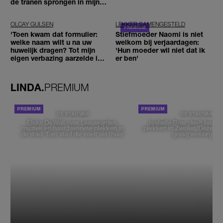
de tranen sprongen in mijn
ogen'
OLCAY GULSEN
LEKKER SAMENGESTELD
'Toen kwam dat formulier:
Stiefmoeder Naomi is niet
welke naam wilt u na uw
welkom bij verjaardagen:
huwelijk dragen? Tot mijn
'Hun moeder wil niet dat ik
eigen verbazing aarzelde ik
er ben'
geen moment'
LINDA.
PREMIUM
DE STAD VAN
DE STAD VAN
Elske DeWall over Leeuwarden,
Isabelle Boer deelt haar f
muziek en haar favoriete plekken in
plekken in Zwolle: 'Deze pl
de stad: 'Een stad die voelt als thuis'
graag verborgen'