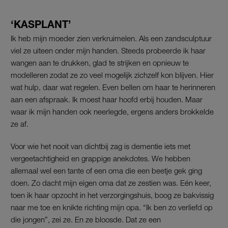
‘KASPLANT’
Ik heb mijn moeder zien verkruimelen. Als een zandsculptuur
viel ze uiteen onder mijn handen. Steeds probeerde ik haar
wangen aan te drukken, glad te strijken en opnieuw te
modelleren zodat ze zo veel mogelijk zichzelf kon blijven. Hier
wat hulp, daar wat regelen. Even bellen om haar te herinneren
aan een afspraak. Ik moest haar hoofd erbij houden. Maar
waar ik mijn handen ook neerlegde, ergens anders brokkelde
ze af.
Voor wie het nooit van dichtbij zag is dementie iets met
vergeetachtigheid en grappige anekdotes. We hebben
allemaal wel een tante of een oma die een beetje gek ging
doen. Zo dacht mijn eigen oma dat ze zestien was. Eén keer,
toen ik haar opzocht in het verzorgingshuis, boog ze bakvissig
naar me toe en knikte richting mijn opa. “Ik ben zo verliefd op
die jongen”, zei ze. En ze bloosde. Dat ze een