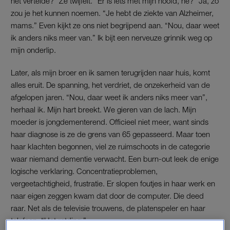
net vertelde?” Ze twijfelt. “Er is iets met mijn hoofd, hè?” Ja, zo
zou je het kunnen noemen. “Je hebt de ziekte van Alzheimer,
mams.” Even kijkt ze ons niet begrijpend aan. “Nou, daar weet
ik anders niks meer van.” Ik bijt een nerveuze grinnik weg op
mijn onderlip.
Later, als mijn broer en ik samen terugrijden naar huis, komt
alles eruit. De spanning, het verdriet, de onzekerheid van de
afgelopen jaren. “Nou, daar weet ik anders niks meer van”,
herhaal ik. Mijn hart breekt. We gieren van de lach. Mijn
moeder is jongdementerend. Officieel niet meer, want sinds
haar diagnose is ze de grens van 65 gepasseerd. Maar toen
haar klachten begonnen, viel ze ruimschoots in de categorie
waar niemand dementie verwacht. Een burn-out leek de enige
logische verklaring. Concentratieproblemen,
vergeetachtigheid, frustratie. Er slopen foutjes in haar werk en
naar eigen zeggen kwam dat door de computer. Die deed
raar. Net als de televisie trouwens, de platenspeler en haar
telefoon. “Het rotding.”