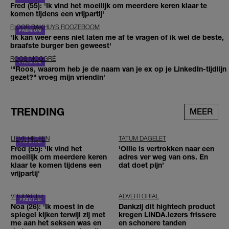
Fred (55): 'Ik vind het moeilijk om meerdere keren klaar te
komen tijdens een vrijpartij'
FLOOR BAKHUYS ROOZEBOOM
'Ik kan weer eens niet laten me af te vragen of ik wel de beste,
braafste burger ben geweest'
ROOS MOGGRÉ
'"Roos, waarom heb je de naam van je ex op je LinkedIn-tijdlijn
gezet?" vroeg mijn vriendin'
TRENDING
MEER
LIEVE HELEEN
TATUM DAGELET
Fred (55): 'Ik vind het
'Ollie is vertrokken naar een
moeilijk om meerdere keren
adres ver weg van ons. En
klaar te komen tijdens een
dat doet pijn’
vrijpartij'
VRIJPARTIJ
ADVERTORIAL
Noa (26): 'Ik moest in de
Dankzij dit hightech product
spiegel kijken terwijl zij met
kregen LINDA.lezers frissere
me aan het seksen was en
en schonere tanden