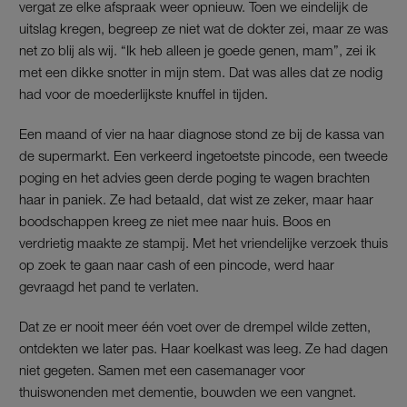
vergat ze elke afspraak weer opnieuw. Toen we eindelijk de
uitslag kregen, begreep ze niet wat de dokter zei, maar ze was
net zo blij als wij. “Ik heb alleen je goede genen, mam”, zei ik
met een dikke snotter in mijn stem. Dat was alles dat ze nodig
had voor de moederlijkste knuffel in tijden.
Een maand of vier na haar diagnose stond ze bij de kassa van
de supermarkt. Een verkeerd ingetoetste pincode, een tweede
poging en het advies geen derde poging te wagen brachten
haar in paniek. Ze had betaald, dat wist ze zeker, maar haar
boodschappen kreeg ze niet mee naar huis. Boos en
verdrietig maakte ze stampij. Met het vriendelijke verzoek thuis
op zoek te gaan naar cash of een pincode, werd haar
gevraagd het pand te verlaten.
Dat ze er nooit meer één voet over de drempel wilde zetten,
ontdekten we later pas. Haar koelkast was leeg. Ze had dagen
niet gegeten. Samen met een casemanager voor
thuiswonenden met dementie, bouwden we een vangnet.