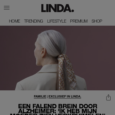
HOME
HOME
TRENDING
TRENDING
LIFESTYLE
LIFESTYLE
PREMIUM
PREMIUM
SHOP
SHOP
FAMILIE
|
EXCLUSIEF IN LINDA.
EEN FALEND BREIN DOOR
ALZHEIMER: 'IK HEB MIJN