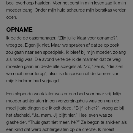
boel overhoop haalden. Voor het eerst in mijn leven zag ik mijn
moeder bang. Onder mijn huid scheurde mijn borstkas verder
open.
OPNAME
Ik belde de casemanager. “Zijn jullie klaar voor opname?”,
vroeg ze. Eigenlijk niet. Maar we spraken af dat ze op zoek
zou gaan naar een spoedplek. Ik bleef bij mijn moeder, zolang
als nodig was. Die avond vertelde ik de mannen dat ze weg
moesten gaan en dekte alle spiegels af. “Zo,” zei ik, “die zien
we nooit meer terug”, alsof ik de spoken uit de kamers van
mijn kinderen had verjaagd.
Een slopende week later was er een bed voor haar vrij. Mijn
moeder achterlaten in een verzorgingshuis was een van de
moeilijkste dingen die ik ooit deed. “Blijf ik hier?”, vroeg ze bij
het afscheid. “Ja, mam. Jij blijft hier.” Heel even was ze
glashelder. “Thuis gaat niet meer, hè?” Ze begon te snikken als
een kind dat werd achtergelaten op de crèche. Ik moest