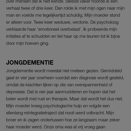
over mensen die ik niet kende. Steeds vaker hoorde ik een
verhaal twee of drie keer. Dan rolde ik met mijn ogen naar mijn
man en voelde me tegelijkertijd schuldig. Mijn moeder stond
er alleen voor. Twee keer weduwe, verdorie. De psycholoog
verklaarde haar ‘emotioneel overbelast’. Ik probeerde mijn
irritaties af te schudden en liet haar op me leunen tot ik bijna
door mijn hoeven ging.
JONGDEMENTIE
Jongdementie wordt meestal niet meteen gezien. Gemiddeld
gaat er vier jaar overheen voordat een diagnose wordt gesteld,
omdat de klachten lijken op die van overspannenheid of
depressie. Dat is vier jaar aanmodderen en hopen dat het
beter wordt met rust en therapie. Maar dat wordt het dus niet.
Mijn moeder kreeg psychologische hulp en volgde een
ellenlang reïntegratietraject dat nooit werd volbracht. Mijn
broer en ik zagen ondertussen hoe ze langzaam maar zeker
haar moeder werd. Onze oma was al vrij vroeg gaan