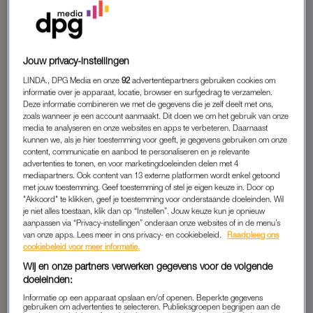
Pas later kwam ik de briefjes tegen. Notitieblokken vol
geheugensteuntjes die achteraf lezen als de geschiedenis van
een falend brein. Wachtwoorden, to do’s, zelfgeschreven
Jouw privacy-instellingen
gebruiksaanwijzingen voor de oven en het alarm, meer
LINDA., DPG Media en onze
92
advertentiepartners gebruiken cookies om
wachtwoorden en op een van de laatste blokken de namen
informatie over je apparaat, locatie, browser en surfgedrag te verzamelen.
van mijn kinderen. Grip op haar mail hield ze door alles te
Deze informatie combineren we met de gegevens die je zelf deelt met ons,
zoals wanneer je een account aanmaakt. Dit doen we om het gebruik van onze
printen. Op de planken boven haar bureau vind ik bergen
media te analyseren en onze websites en apps te verbeteren. Daarnaast
spam terug, gebundeld in onlogische stapels, tussen soms wel
kunnen we, als je hier toestemming voor geeft, je gegevens gebruiken om onze
zeven paperclips. De stapels in insteekhoezen en die
content, communicatie en aanbod te personaliseren en je relevante
advertenties te tonen, en voor marketingdoeleinden delen met 4
insteekhoezen weer in mappen. Alsof een archief had moeten
mediapartners. Ook content van 13 externe platformen wordt enkel getoond
voorkomen dat alles haar op een dag zou ontgaan.
met jouw toestemming. Geef toestemming of stel je eigen keuze in. Door op
"Akkoord" te klikken, geef je toestemming voor onderstaande doeleinden. Wil
je niet alles toestaan, klik dan op “Instellen”. Jouw keuze kun je opnieuw
aanpassen via “Privacy-instellingen” onderaan onze websites of in de menu’s
Carola's man (47) heeft
van onze apps. Lees meer in ons privacy- en cookiebeleid.
Raadpleeg ons
dementie: 'Hij is er wel, maar
cookiebeleid voor meer informatie.
toch niet: het is mindfuck'
Wij en onze partners verwerken gegevens voor de volgende
doeleinden:
LEES OOK
Informatie op een apparaat opslaan en/of openen. Beperkte gegevens
gebruiken om advertenties te selecteren. Publieksgroepen begrijpen aan de