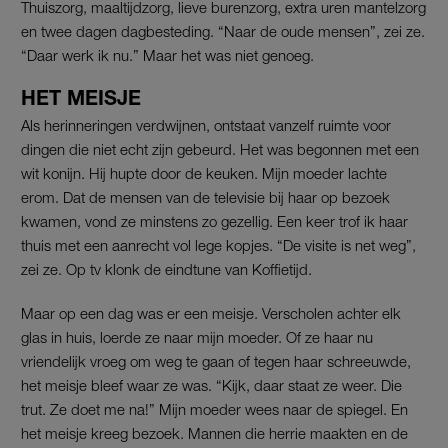
Thuiszorg, maaltijdzorg, lieve burenzorg, extra uren mantelzorg
en twee dagen dagbesteding. “Naar de oude mensen”, zei ze.
“Daar werk ik nu.” Maar het was niet genoeg.
HET MEISJE
Als herinneringen verdwijnen, ontstaat vanzelf ruimte voor
dingen die niet echt zijn gebeurd. Het was begonnen met een
wit konijn. Hij hupte door de keuken. Mijn moeder lachte
erom. Dat de mensen van de televisie bij haar op bezoek
kwamen, vond ze minstens zo gezellig. Een keer trof ik haar
thuis met een aanrecht vol lege kopjes. “De visite is net weg”,
zei ze. Op tv klonk de eindtune van Koffietijd.
Maar op een dag was er een meisje. Verscholen achter elk
glas in huis, loerde ze naar mijn moeder. Of ze haar nu
vriendelijk vroeg om weg te gaan of tegen haar schreeuwde,
het meisje bleef waar ze was. “Kijk, daar staat ze weer. Die
trut. Ze doet me na!” Mijn moeder wees naar de spiegel. En
het meisje kreeg bezoek. Mannen die herrie maakten en de