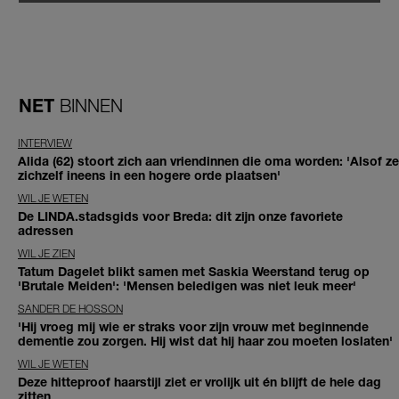
NET
BINNEN
INTERVIEW
Alida (62) stoort zich aan vriendinnen die oma worden: 'Alsof ze
zichzelf ineens in een hogere orde plaatsen'
WIL JE WETEN
De LINDA.stadsgids voor Breda: dit zijn onze favoriete
adressen
WIL JE ZIEN
Tatum Dagelet blikt samen met Saskia Weerstand terug op
'Brutale Meiden': 'Mensen beledigen was niet leuk meer'
SANDER DE HOSSON
'Hij vroeg mij wie er straks voor zijn vrouw met beginnende
dementie zou zorgen. Hij wist dat hij haar zou moeten loslaten'
WIL JE WETEN
Deze hitteproof haarstijl ziet er vrolijk uit én blijft de hele dag
zitten