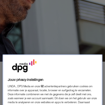
NIEUWS
|
HEFTIG
ZOON VAN BEKENDE SPAANSE
ACTEUR KRIJGT LEVENSLANG
Jouw privacy-instellingen
VOOR MOORD
LINDA., DPG Media en onze
92
advertentiepartners gebruiken cookies om
29-08-2024
|
SELIEN KOSTER
informatie over je apparaat, locatie, browser en surfgedrag te verzamelen.
Deze informatie combineren we met de gegevens die je zelf deelt met ons,
zoals wanneer je een account aanmaakt. Dit doen we om het gebruik van onze
Daniel Sancho (30), chef-kok en zoon van de bekende
media te analyseren en onze websites en apps te verbeteren. Daarnaast