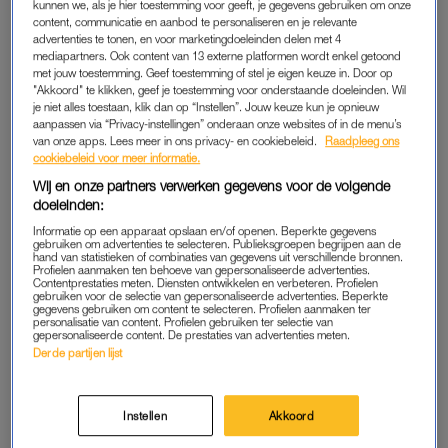
kunnen we, als je hier toestemming voor geeft, je gegevens gebruiken om onze
Spaanse acteur Rodolfo Sancho en actrice Silvia
content, communicatie en aanbod te personaliseren en je relevante
Bronchalo, is in Thailand veroordeeld tot een
advertenties te tonen, en voor marketingdoeleinden delen met 4
levenslange gevangenisstraf. Tijdens een vakantie
mediapartners. Ook content van 13 externe platformen wordt enkel getoond
met jouw toestemming. Geef toestemming of stel je eigen keuze in. Door op
bracht hij plastisch chirurg en vriend Edwin Arrieta (44)
"Akkoord" te klikken, geef je toestemming voor onderstaande doeleinden. Wil
om het leven.
je niet alles toestaan, klik dan op “Instellen”. Jouw keuze kun je opnieuw
aanpassen via “Privacy-instellingen” onderaan onze websites of in de menu’s
van onze apps. Lees meer in ons privacy- en cookiebeleid.
Raadpleeg ons
cookiebeleid voor meer informatie.
De twee waren op vakantie op het eiland Koh Phangan.
Wij en onze partners verwerken gegevens voor de volgende
doeleinden:
VERKRACHTING
Informatie op een apparaat opslaan en/of openen. Beperkte gegevens
gebruiken om advertenties te selecteren. Publieksgroepen begrijpen aan de
hand van statistieken of combinaties van gegevens uit verschillende bronnen.
Op 3 augustus ging Sancho naar het politiebureau om de
Profielen aanmaken ten behoeve van gepersonaliseerde advertenties.
verdwijning van zijn vriend aan te geven. Diezelfde ochtend
Contentprestaties meten. Diensten ontwikkelen en verbeteren. Profielen
gebruiken voor de selectie van gepersonaliseerde advertenties. Beperkte
vonden vuilnismannen vuilniszakken met 5 kilo ingewanden en
gegevens gebruiken om content te selecteren. Profielen aanmaken ter
personalisatie van content. Profielen gebruiken ter selectie van
een afgezaagd bekken.
gepersonaliseerde content. De prestaties van advertenties meten.
Derde partijen lijst
De politie had al snel door dat Sancho er meer van wist en kort
daarna bekende hij dat hij schuldig was aan de dood van zijn
Instellen
Akkoord
vriend. Hij beweerde dat de dood een ongeluk was. Zijn
verklaring luidde dat Arrieta hem wilde verkrachten en hij hem