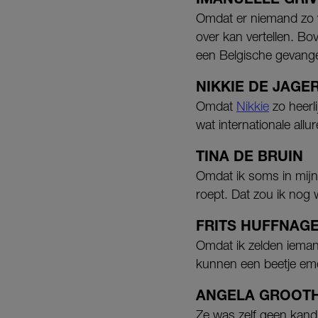
Omdat er niemand zo 
over kan vertellen. Bo
een Belgische gevange
NIKKIE DE JAGE
Omdat
Nikkie
zo heerl
wat internationale all
TINA DE BRUIN
Omdat ik soms in mij
roept. Dat zou ik nog w
FRITS HUFFNAG
Omdat ik zelden ieman
kunnen een beetje em
ANGELA GROOT
Ze was zelf geen kand