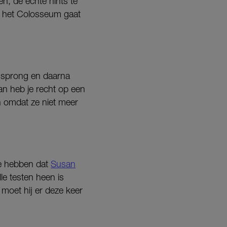
en, de echte hints te
n het Colosseum gaat
f sprong en daarna
an heb je recht op een
en omdat ze niet meer
te hebben dat
Susan
e testen heen is
 moet hij er deze keer