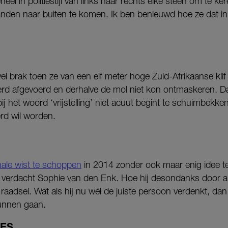
eel in politiestijl van links naar rechts elke steen om te ker
nden naar buiten te komen. Ik ben benieuwd hoe ze dat i
l brak toen ze van een elf meter hoge Zuid-Afrikaanse kli
erd afgevoerd en derhalve de mol niet kon ontmaskeren. D
ij het woord ‘vrijstelling’ niet acuut begint te schuimbekk
rd wil worden.
inale wist te schoppen
in 2014 zonder ook maar enig idee 
 verdacht Sophie van den Enk. Hoe hij desondanks door all
aadsel. Wat als hij nu wél de juiste persoon verdenkt, dan
unnen gaan.
VES