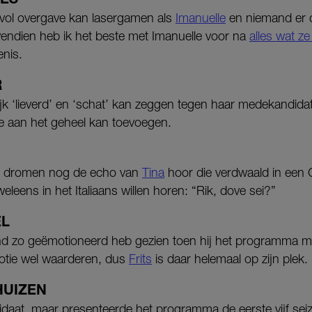
vol overgave kan lasergamen als
Imanuelle
en niemand er d
vendien heb ik het beste met Imanuelle voor na
alles wat z
nis.
R
ijk ‘lieverd’ en ‘schat’ kan zeggen tegen haar medekandida
ure aan het geheel kan toevoegen.
n dromen nog de echo van
Tina
hoor die verdwaald in een 
eleens in het Italiaans willen horen: “Rik, dove sei?”
EL
d zo geëmotioneerd heb gezien toen hij het programma moe
otie wel waarderen, dus
Frits
is daar helemaal op zijn plek.
HUIZEN
idaat, maar presenteerde het programma de eerste vijf se