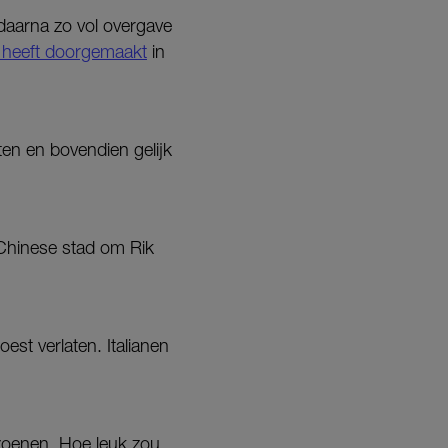
aarna zo vol overgave
e heeft doorgemaakt
in
ten en bovendien gelijk
Chinese stad om Rik
st verlaten. Italianen
izoenen. Hoe leuk zou