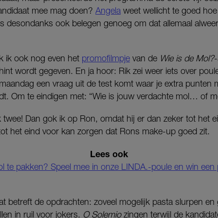
s kandidaat mee mag doen?
Angela
weet wellicht te goed ho
s desondanks ook belegen genoeg om dat allemaal alweer v
k ik ook nog even het
promofilmpje
van de
Wie is de Mol?
hint wordt gegeven. En ja hoor: Rik zei weer iets over po
 maandag een vraag uit de test komt waar je extra punten 
dt. Om te eindigen met: “Wie is jouw verdachte mol… of m
k twee! Dan gok ik op Ron, omdat hij er dan zeker tot het ein
er tot het eind voor kan zorgen dat Rons make-up goed zit.
Lees ook
 mol te pakken? Speel mee in onze LINDA.-poule en win een 
t betreft de opdrachten: zoveel mogelijk pasta slurpen en
len in ruil voor jokers.
O Solemio
zingen terwijl de kandidat