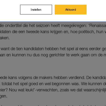
kreeg ik gelijk weer zin: oude Fiatjes in verschillende kleur
Instellen
Akkoord
 tuffen om ons allemaal lekker te maken voor het jubileum
t van Florence. We zien koffertjes die worden doorgegeven.
ie ondertitel die het seizoen heeft meegekregen: ‘Renaiss
daten die een tweede kans krijgen en, hoe poëtisch, hun 
aken.
s want de tien kandidaten hebben het spel al eens eerder g
aan en kunnen nu dus nog gerichter te werk gaan om de m
weede kans volgens de makers hebben verdiend. De kandidat
 totdat het spel goed en wel begonnen was. We kunnen de
 hier? Nou wat leuk!’-verwachten, zoals we dat waarschijnlij
gen.