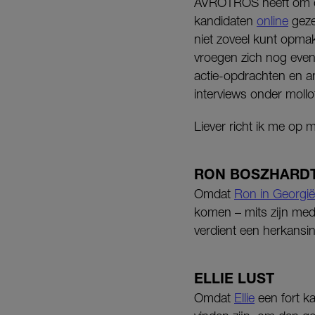
AVROTROS heeft om de 
kandidaten
online
geze
niet zoveel kunt opma
vroegen zich nog even
actie-opdrachten en a
interviews onder moll
Liever richt ik me op m
RON BOSZHARD
Omdat
Ron in Georgië
komen – mits zijn med
verdient een herkansi
ELLIE LUST
Omdat
Ellie
een fort k