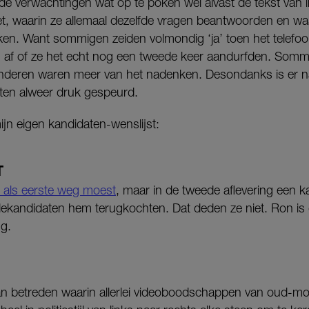
verwachtingen wat op te poken wel alvast de tekst van in
t, waarin ze allemaal dezelfde vragen beantwoorden en waar
ken. Want sommigen zeiden volmondig ‘ja’ toen het telefo
 af of ze het echt nog een tweede keer aandurfden. Somm
nderen waren meer van het nadenken. Desondanks is er na
oten alweer druk gespeurd.
ijn eigen kandidaten-wenslijst:
T
 als eerste weg moest
, maar in de tweede aflevering een 
ekandidaten hem terugkochten. Dat deden ze niet. Ron is 
ng.
an betreden waarin allerlei videoboodschappen van oud-mol