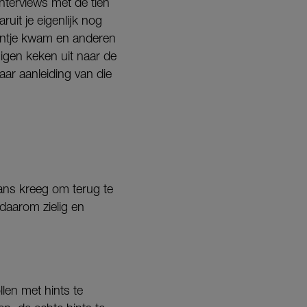
terviews met de tien
uit je eigenlijk nog
ontje kwam en anderen
igen keken uit naar de
ar aanleiding van die
kans kreeg om terug te
daarom zielig en
len met hints te