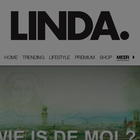
HOME
HOME
TRENDING
TRENDING
LIFESTYLE
LIFESTYLE
PREMIUM
PREMIUM
SHOP
SHOP
MEER