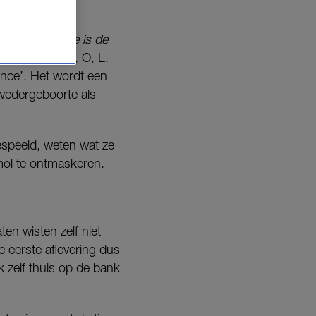
en die door het
seizoen van
Wie is de
 De letters M, O, L.
ance’. Het wordt een
wedergeboorte als
espeeld, weten wat ze
ol te ontmaskeren.
en wisten zelf niet
 eerste aflevering dus
k zelf thuis op de bank