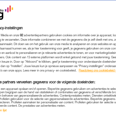
cy-instellingen
 Media en onze
92
advertentiepartners gebruiken cookies om informatie over je apparaat, lo
g te verzamelen. Deze informatie combineren we met de gegevens die je zelf deelt met ons, z
aanmaakt. Dit doen we om het gebruik van onze media te analyseren en onze websites en a
Daarnaast kunnen we, als je hier toestemming voor geeft, je gegevens gebruiken om onze con
 en aanbod te personaliseren en je relevante advertenties te tonen, en voor marketingdoele
ers. Ook content van 13 externe platformen wordt enkel getoond met jouw toestemming. Ge
gen keuze in. Door op "Akkoord" te klikken, geef je toestemming voor onderstaande doeleinden. 
k dan op “Instellen”. Jouw keuze kun je opnieuw aanpassen via “Privacy-instellingen” ondera
NIEUWS
|
LINDA.
u’s van onze apps. Lees meer in ons privacy- en cookiebeleid.
Raadpleeg ons cookiebeleid 
LIK 'WIE IS DE MOL?': MO
e partners verwerken gegevens voor de volgende doeleinden:
 ZIJN KANDIDATEN-WENSL
p een apparaat opslaan en/of openen. Beperkte gegevens gebruiken om advertenties te sele
pen begrijpen aan de hand van statistieken of combinaties van gegevens uit verschillende br
04-09-2020
|
IVO VAN WOERDEN
 behoeve van gepersonaliseerde advertenties. Contentprestaties meten. Diensten ontwikkel
Profielen gebruiken voor de selectie van gepersonaliseerde advertenties. Beperkte gegeven
lecteren. Profielen aanmaken ter personalisatie van content. Profielen gebruiken ter selectie 
van ‘Wie is de Mol?’ begint zaterdag. Journalist en 
eerde content. De prestaties van advertenties meten.
 lijst
lvast met een wenslijstje voor de kandidaten.