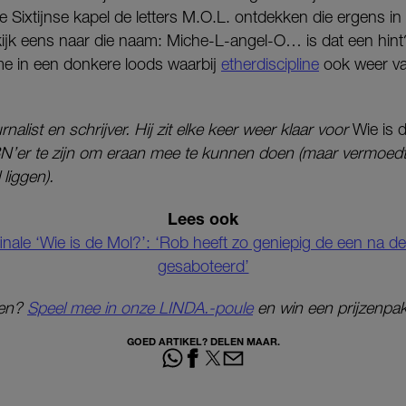
e Sixtijnse kapel de letters M.O.L. ontdekken die ergens in
ijk eens naar die naam: Miche-L-angel-O… is dat een hint?)
ame in een donkere loods waarbij
etherdiscipline
ook weer va
rnalist en schrijver. Hij zit elke keer weer klaar voor
Wie is 
N’er te zijn om eraan mee te kunnen doen (maar vermoedt 
 liggen).
Lees ook
finale ‘Wie is de Mol?’: ‘Rob heeft zo geniepig de een na 
gesaboteerd’
kken?
Speel mee in onze LINDA.-poule
en win een prijzenpa
GOED ARTIKEL? DELEN MAAR.