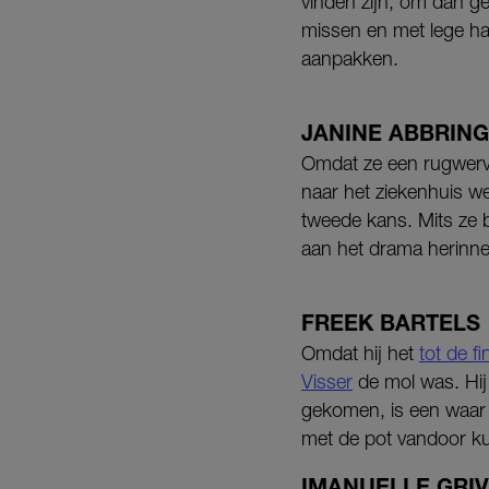
vinden zijn, om dan geh
missen en met lege ha
aanpakken.
JANINE ABBRING
Omdat ze een rugwerve
naar het ziekenhuis w
tweede kans. Mits ze b
aan het drama herinne
FREEK BARTELS
Omdat hij het
tot de f
Visser
de mol was. Hij
gekomen, is een waar r
met de pot vandoor k
IMANUELLE GRI