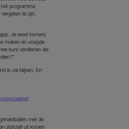
e het programma
ergeten te zijn.
-app. Je weet immers
ules maken én voegde
mee kunt verdienen als
ollen?”
d in zal blijven. En
prijzenpakket
 gehaktballen met de
en zichzelf uit kooien