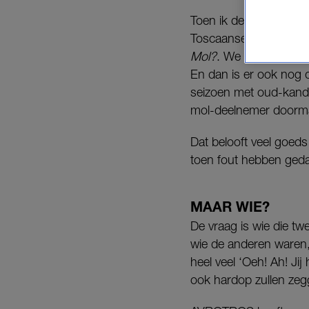
Toen ik de
teaser
zag, 
Toscaanse Val d’Orcia
Mol?
. We zien een sho
En dan is er ook nog d
seizoen met oud-kandi
mol-deelnemer doorm
Dat belooft veel goed
toen fout hebben ged
MAAR WIE?
De vraag is wie die t
wie de anderen waren,
heel veel ‘Oeh! Ah! Jij
ook hardop zullen zeg