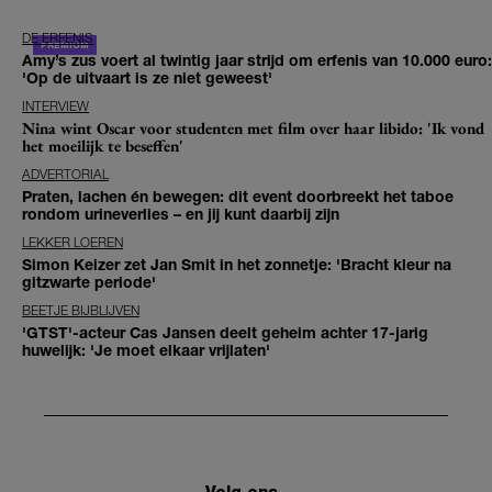
DE ERFENIS
Amy’s zus voert al twintig jaar strijd om erfenis van 10.000 euro:
'Op de uitvaart is ze niet geweest'
INTERVIEW
Nina wint Oscar voor studenten met film over haar libido: 'Ik vond
het moeilijk te beseffen'
ADVERTORIAL
Praten, lachen én bewegen: dit event doorbreekt het taboe
rondom urineverlies – en jij kunt daarbij zijn
LEKKER LOEREN
Simon Keizer zet Jan Smit in het zonnetje: 'Bracht kleur na
gitzwarte periode'
BEETJE BIJBLIJVEN
'GTST'-acteur Cas Jansen deelt geheim achter 17-jarig
huwelijk: 'Je moet elkaar vrijlaten'