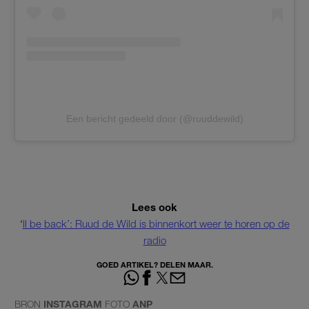
Een bericht gedeeld door (@ruuddewild)
Lees ook
‘
ll be back’: Ruud de Wild is binnenkort weer te horen op de
radio
GOED ARTIKEL? DELEN MAAR.
BRON
INSTAGRAM
FOTO
ANP