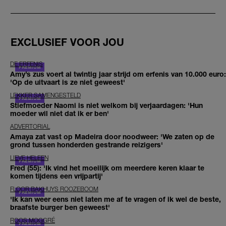
EXCLUSIEF VOOR JOU
DE ERFENIS
Amy’s zus voert al twintig jaar strijd om erfenis van 10.000 euro:
'Op de uitvaart is ze niet geweest'
LEKKER SAMENGESTELD
Stiefmoeder Naomi is niet welkom bij verjaardagen: 'Hun
moeder wil niet dat ik er ben'
ADVERTORIAL
Amaya zat vast op Madeira door noodweer: 'We zaten op de
grond tussen honderden gestrande reizigers'
LIEVE HELEEN
Fred (55): 'Ik vind het moeilijk om meerdere keren klaar te
komen tijdens een vrijpartij'
FLOOR BAKHUYS ROOZEBOOM
'Ik kan weer eens niet laten me af te vragen of ik wel de beste,
braafste burger ben geweest'
ROOS MOGGRÉ