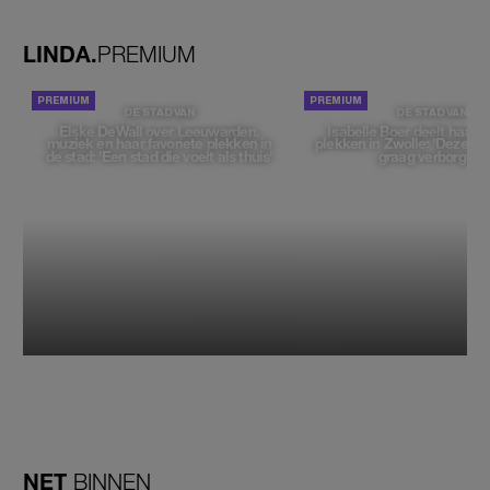
geen moment'
LINDA.
PREMIUM
DE STAD VAN
DE STAD VAN
Elske DeWall over Leeuwarden,
Isabelle Boer deelt haar f
muziek en haar favoriete plekken in
plekken in Zwolle: 'Deze pl
de stad: 'Een stad die voelt als thuis'
graag verborgen'
NET
BINNEN