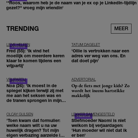
'"Roos, waarom heb je de naam van je ex op je LinkedIn-tijdlijn
gezet?" vroeg mijn vriendin'
TRENDING
MEER
LIEVE HELEEN
TATUM DAGELET
Fred (55): 'Ik vind het
'Ollie is vertrokken naar een
moeilijk om meerdere keren
adres ver weg van ons. En
klaar te komen tijdens een
dat doet pijn’
vrijpartij'
VRIJPARTIJ
ADVERTORIAL
Op de fiets met jonge kids? Zo
Noa (26): 'Ik moest in de
wordt het ineens hartstikke
spiegel kijken terwijl zij met
makkelijk
me aan het seksen was en
de tranen sprongen in mijn
ogen'
OLCAY GULSEN
LEKKER SAMENGESTELD
'Toen kwam dat formulier:
Stiefmoeder Naomi is niet
welke naam wilt u na uw
welkom bij verjaardagen:
huwelijk dragen? Tot mijn
'Hun moeder wil niet dat ik
eigen verbazing aarzelde ik
er ben'