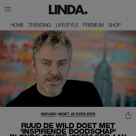
HOME
HOME
TRENDING
TRENDING
LIFESTYLE
LIFESTYLE
PREMIUM
PREMIUM
SHOP
SHOP
NIEUWS
|
MOET JE EVEN ZIEN
RUUD DE WILD DOET MET
'INSPIRENDE BOODSCHAP'