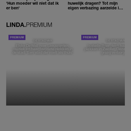
'Hun moeder wil niet dat ik
huwelijk dragen? Tot mijn
er ben'
eigen verbazing aarzelde ik
geen moment'
LINDA.
PREMIUM
DE STAD VAN
DE STAD VAN
Elske DeWall over Leeuwarden,
Isabelle Boer deelt haar f
muziek en haar favoriete plekken in
plekken in Zwolle: 'Deze pl
de stad: 'Een stad die voelt als thuis'
graag verborgen'