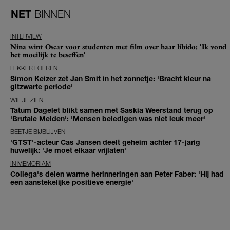
NET
BINNEN
INTERVIEW
Nina wint Oscar voor studenten met film over haar libido: 'Ik vond
het moeilijk te beseffen'
LEKKER LOEREN
Simon Keizer zet Jan Smit in het zonnetje: 'Bracht kleur na
gitzwarte periode'
WIL JE ZIEN
Tatum Dagelet blikt samen met Saskia Weerstand terug op
'Brutale Meiden': 'Mensen beledigen was niet leuk meer'
BEETJE BIJBLIJVEN
'GTST'-acteur Cas Jansen deelt geheim achter 17-jarig
huwelijk: 'Je moet elkaar vrijlaten'
IN MEMORIAM
Collega's delen warme herinneringen aan Peter Faber: 'Hij had
een aanstekelijke positieve energie'