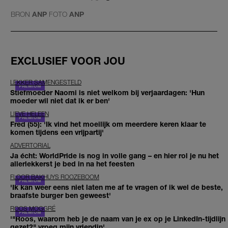
BRON
ANP
FOTO
ANP
EXCLUSIEF VOOR JOU
LEKKER SAMENGESTELD
Stiefmoeder Naomi is niet welkom bij verjaardagen: 'Hun
moeder wil niet dat ik er ben'
LIEVE HELEEN
Fred (55): 'Ik vind het moeilijk om meerdere keren klaar te
komen tijdens een vrijpartij'
ADVERTORIAL
Ja écht: WorldPride is nog in volle gang – en hier rol je nu het
allerlekkerst je bed in na het feesten
FLOOR BAKHUYS ROOZEBOOM
'Ik kan weer eens niet laten me af te vragen of ik wel de beste,
braafste burger ben geweest'
ROOS MOGGRÉ
'"Roos, waarom heb je de naam van je ex op je LinkedIn-tijdlijn
gezet?" vroeg mijn vriendin'