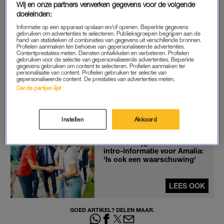
Wij en onze partners verwerken gegevens voor de volgende
doeleinden:
STUDIE
Informatie op een apparaat opslaan en/of openen. Beperkte gegevens
De RVD laat daarbij ook weten dat de reis geen invloed zal
gebruiken om advertenties te selecteren. Publieksgroepen begrijpen aan de
hand van statistieken of combinaties van gegevens uit verschillende bronnen.
hebben op de studie van Amalia. “De reisperiode past binnen
Profielen aanmaken ten behoeve van gepersonaliseerde advertenties.
Contentprestaties meten. Diensten ontwikkelen en verbeteren. Profielen
het curriculum van de studie”, aldus de voorlichtingsdienst. Ze
gebruiken voor de selectie van gepersonaliseerde advertenties. Beperkte
hoeft haar lessen dus niet te missen.
gegevens gebruiken om content te selecteren. Profielen aanmaken ter
personalisatie van content. Profielen gebruiken ter selectie van
gepersonaliseerde content. De prestaties van advertenties meten.
Amalia start dit studiejaar aan de bacheloropleiding Politics,
Derde partijen lijst
Psychology, Law and Economics (PPLE) aan de Universiteit
van Amsterdam (UvA).
Instellen
Akkoord
Máxima krijgt in Delft tas vol
intro-informatie voor Amalia:
'Is ook een waarschuwing'
LEES OOK
GOED ARTIKEL? DELEN MAAR.