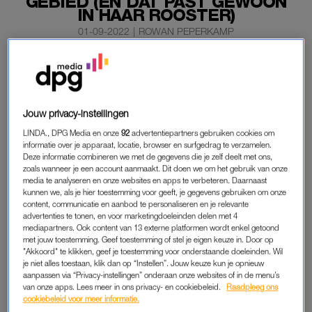
GEBIED (EN DAT PAST GEWOON
IN HAAR ROOSTER)
01-09-2022
|
ROWAN PEPERKAMP
Prinses Amalia maakt eind januari en begin februari
volgend jaar een reis naar het Caribisch deel van het
Koninkrijk. Ze gaat samen met haar ouders, koning
Jouw privacy-instellingen
Willem-Alexander en koningin Máxima.
LINDA., DPG Media en onze
92
advertentiepartners gebruiken cookies om
Dat meldt de Rijksvoorlichtingsdienst (RVD).
informatie over je apparaat, locatie, browser en surfgedrag te verzamelen.
Deze informatie combineren we met de gegevens die je zelf deelt met ons,
zoals wanneer je een account aanmaakt. Dit doen we om het gebruik van onze
media te analyseren en onze websites en apps te verbeteren. Daarnaast
PRINSES AMALIA
kunnen we, als je hier toestemming voor geeft, je gegevens gebruiken om onze
content, communicatie en aanbod te personaliseren en je relevante
De prinses zal begin volgend jaar kennismaken met de landen
advertenties te tonen, en voor marketingdoeleinden delen met 4
Aruba, Curaçao en Sint Maarten en de eilanden die Caribisch
mediapartners. Ook content van 13 externe platformen wordt enkel getoond
met jouw toestemming. Geef toestemming of stel je eigen keuze in. Door op
Nederland vormen: Bonaire, Sint Eustatius en Saba.
"Akkoord" te klikken, geef je toestemming voor onderstaande doeleinden. Wil
je niet alles toestaan, klik dan op “Instellen”. Jouw keuze kun je opnieuw
Het gezelschap wordt begeleid door staatssecretaris
aanpassen via “Privacy-instellingen” onderaan onze websites of in de menu’s
van onze apps. Lees meer in ons privacy- en cookiebeleid.
Raadpleeg ons
Alexandra van Huffelen (Koninkrijksrelaties en Digitalisering).
cookiebeleid voor meer informatie.