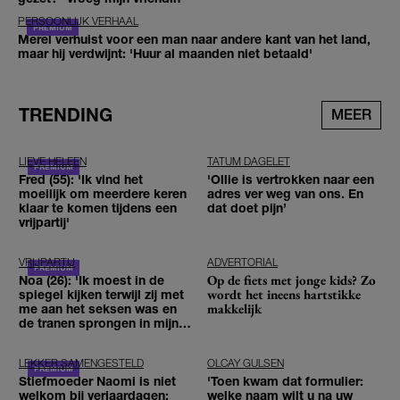
PERSOONLIJK VERHAAL
Merel verhuist voor een man naar andere kant van het land,
maar hij verdwijnt: 'Huur al maanden niet betaald'
TRENDING
MEER
LIEVE HELEEN
TATUM DAGELET
Fred (55): 'Ik vind het
'Ollie is vertrokken naar een
moeilijk om meerdere keren
adres ver weg van ons. En
klaar te komen tijdens een
dat doet pijn’
vrijpartij'
VRIJPARTIJ
ADVERTORIAL
Op de fiets met jonge kids? Zo
Noa (26): 'Ik moest in de
wordt het ineens hartstikke
spiegel kijken terwijl zij met
makkelijk
me aan het seksen was en
de tranen sprongen in mijn
ogen'
LEKKER SAMENGESTELD
OLCAY GULSEN
Stiefmoeder Naomi is niet
'Toen kwam dat formulier:
welkom bij verjaardagen:
welke naam wilt u na uw