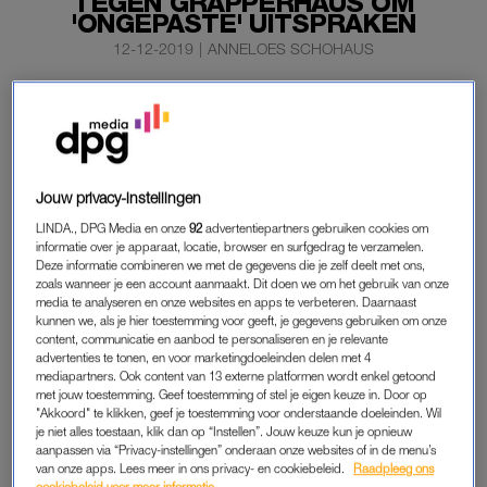
TEGEN GRAPPERHAUS OM
'ONGEPASTE' UITSPRAKEN
12-12-2019
|
ANNELOES SCHOHAUS
Dierenrechtenorganisaties doen officieel aangifte tegen
minister Ferdinand Grapperhaus van Justitie en
Veiligheid. Hij zou boeren aanmoedigen tot geweld
tegen dierenactivisten.
Jouw privacy-instellingen
Dit maakt dierenrechtenorganisatie Animal Rights donderdag
LINDA., DPG Media en onze
92
advertentiepartners gebruiken cookies om
bekend.
informatie over je apparaat, locatie, browser en surfgedrag te verzamelen.
Deze informatie combineren we met de gegevens die je zelf deelt met ons,
zoals wanneer je een account aanmaakt. Dit doen we om het gebruik van onze
media te analyseren en onze websites en apps te verbeteren. Daarnaast
MINISTER GRAPPERHAUS
kunnen we, als je hier toestemming voor geeft, je gegevens gebruiken om onze
content, communicatie en aanbod te personaliseren en je relevante
Volgens de aanklacht heeft de minister boeren opgeroepen
advertenties te tonen, en voor marketingdoeleinden delen met 4
om auto’s van activisten te stelen. Ook zou hij boeren
mediapartners. Ook content van 13 externe platformen wordt enkel getoond
met jouw toestemming. Geef toestemming of stel je eigen keuze in. Door op
aanmoedigen tot geweld tegen dierenactivisten. Bovendien
"Akkoord" te klikken, geef je toestemming voor onderstaande doeleinden. Wil
zou Grapperhaus opzettelijk beledigende uitspraken hebben
je niet alles toestaan, klik dan op “Instellen”. Jouw keuze kun je opnieuw
aanpassen via “Privacy-instellingen” onderaan onze websites of in de menu’s
gedaan over activisten.
van onze apps. Lees meer in ons privacy- en cookiebeleid.
Raadpleeg ons
cookiebeleid voor meer informatie.