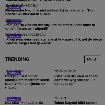
LEKKER SAMENGESTELD
Stiefmoeder Naomi is niet welkom bij verjaardagen: 'Hun
moeder wil niet dat ik er ben'
LIEVE HELEEN
Fred (55): 'Ik vind het moeilijk om meerdere keren klaar te
komen tijdens een vrijpartij'
FLOOR BAKHUYS ROOZEBOOM
'Ik kan weer eens niet laten me af te vragen of ik wel de beste,
braafste burger ben geweest'
TRENDING
MEER
LIEVE HELEEN
TATUM DAGELET
Fred (55): 'Ik vind het
'Ollie is vertrokken naar een
moeilijk om meerdere keren
adres ver weg van ons. En
klaar te komen tijdens een
dat doet pijn’
vrijpartij'
VRIJPARTIJ
WIL JE ZIEN
Noa (26): 'Ik moest in de
Tatum Dagelet blikt samen