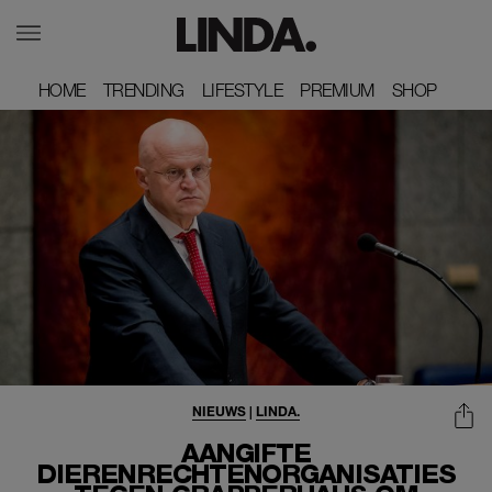
HOME
HOME
TRENDING
TRENDING
LIFESTYLE
LIFESTYLE
PREMIUM
PREMIUM
SHOP
SHOP
NIEUWS
|
LINDA.
AANGIFTE
DIERENRECHTENORGANISATIES