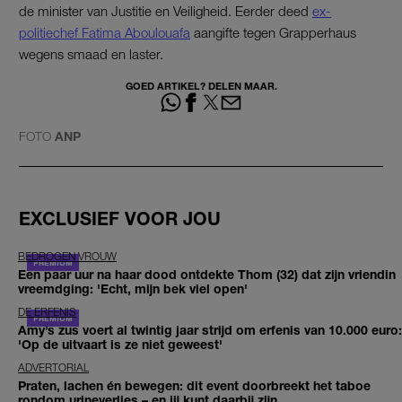
de minister van Justitie en Veiligheid. Eerder deed
ex-
politiechef Fatima Aboulouafa
aangifte tegen Grapperhaus
wegens smaad en laster.
GOED ARTIKEL? DELEN MAAR.
FOTO
ANP
EXCLUSIEF VOOR JOU
BEDROGEN VROUW
Een paar uur na haar dood ontdekte Thom (32) dat zijn vriendin
vreemdging: 'Echt, mijn bek viel open'
DE ERFENIS
Amy’s zus voert al twintig jaar strijd om erfenis van 10.000 euro:
'Op de uitvaart is ze niet geweest'
ADVERTORIAL
Praten, lachen én bewegen: dit event doorbreekt het taboe
rondom urineverlies – en jij kunt daarbij zijn