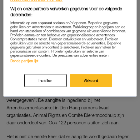
Het gaat om uitspraken die minister Grapperhaus vorige
Wij en onze partners verwerken gegevens voor de volgende
maand deed tijdens een bijeenkomst van de Producenten
doeleinden:
Organisatie Varkenshouderij. Volgens een liveblog van het
Informatie op een apparaat opslaan en/of openen. Beperkte gegevens
evenement zou Grapperhaus het geen probleem vinden om
gebruiken om advertenties te selecteren. Publieksgroepen begrijpen aan de
hand van statistieken of combinaties van gegevens uit verschillende bronnen.
een hogedrukspuit op activisten te zetten.
Profielen aanmaken ten behoeve van gepersonaliseerde advertenties.
Contentprestaties meten. Diensten ontwikkelen en verbeteren. Profielen
gebruiken voor de selectie van gepersonaliseerde advertenties. Beperkte
gegevens gebruiken om content te selecteren. Profielen aanmaken ter
Lees ook
personalisatie van content. Profielen gebruiken ter selectie van
Ex-politiechef doet aangifte tegen minister Grapperhaus
gepersonaliseerde content. De prestaties van advertenties meten.
Derde partijen lijst
vanwege smaad en laster
Instellen
Akkoord
AANGIFTE
Volgens Grapperhaus zijn de woorden “nogal verwrongen
weergegeven”. De aangifte is ingediend bij het
Arrondissementsparket in Den Haag namens twaalf
organisaties. Animal Rights en Comité Dierennoodhulp zijn
daar onderdeel van. Ook 122 personen sluiten zich aan.
Het is niet de eerste keer dat er aangifte wordt gedaan tegen