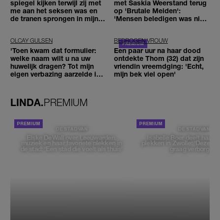
spiegel kijken terwijl zij met
met Saskia Weerstand terug
me aan het seksen was en
op 'Brutale Meiden':
de tranen sprongen in mijn
'Mensen beledigen was niet
ogen'
leuk meer'
OLCAY GULSEN
BEDROGEN VROUW
'Toen kwam dat formulier:
Een paar uur na haar dood
welke naam wilt u na uw
ontdekte Thom (32) dat zijn
huwelijk dragen? Tot mijn
vriendin vreemdging: 'Echt,
eigen verbazing aarzelde ik
mijn bek viel open'
geen moment'
LINDA.
PREMIUM
DE STAD VAN
DE STAD VAN
Elske DeWall over Leeuwarden,
Isabelle Boer deelt haar f
muziek en haar favoriete plekken in
plekken in Zwolle: 'Deze pl
de stad: 'Een stad die voelt als thuis'
graag verborgen'