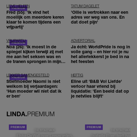
LIEVE HELEEN
TATUM DAGELET
Fred (55): 'Ik vind het
'Ollie is vertrokken naar een
moeilijk om meerdere keren
adres ver weg van ons. En
klaar te komen tijdens een
dat doet pijn’
vrijpartij'
VRIJPARTIJ
ADVERTORIAL
Noa (26): 'Ik moest in de
Ja écht: WorldPride is nog in
spiegel kijken terwijl zij met
volle gang – en hier rol je nu
me aan het seksen was en
het allerlekkerst je bed in na
de tranen sprongen in mijn
het feesten
ogen'
LEKKER SAMENGESTELD
HEFTIG
Stiefmoeder Naomi is niet
Eline uit 'B&B Vol Liefde'
welkom bij verjaardagen:
verloor haar vriend bij
'Hun moeder wil niet dat ik
liquidatie: 'Een beeld dat op
er ben'
je netvlies blijft'
LINDA.
PREMIUM
DE STAD VAN
DE STAD VAN
Elske DeWall over Leeuwarden,
Isabelle Boer deelt haar f