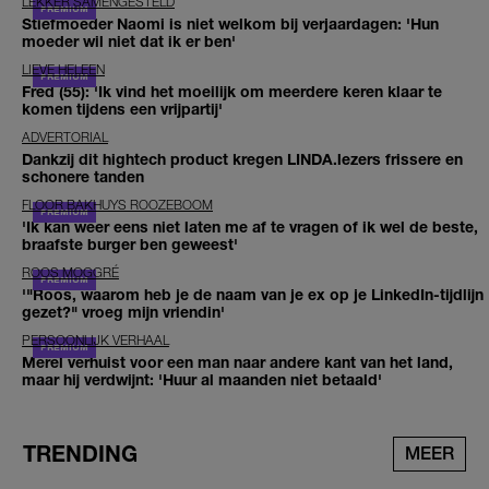
LEKKER SAMENGESTELD
Stiefmoeder Naomi is niet welkom bij verjaardagen: 'Hun
moeder wil niet dat ik er ben'
LIEVE HELEEN
Fred (55): 'Ik vind het moeilijk om meerdere keren klaar te
komen tijdens een vrijpartij'
ADVERTORIAL
Dankzij dit hightech product kregen LINDA.lezers frissere en
schonere tanden
FLOOR BAKHUYS ROOZEBOOM
'Ik kan weer eens niet laten me af te vragen of ik wel de beste,
braafste burger ben geweest'
ROOS MOGGRÉ
'"Roos, waarom heb je de naam van je ex op je LinkedIn-tijdlijn
gezet?" vroeg mijn vriendin'
PERSOONLIJK VERHAAL
Merel verhuist voor een man naar andere kant van het land,
maar hij verdwijnt: 'Huur al maanden niet betaald'
TRENDING
MEER