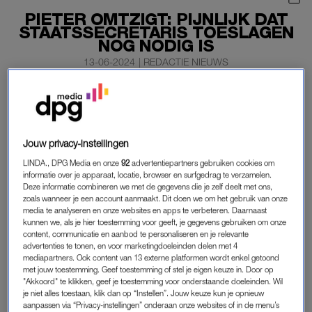
PIETER OMTZIGT: PIJNLIJK DAT
STAATSSECRETARIS TOESLAGEN
NOG NODIG IS
13-06-2024
|
REDACTIE NIEUWS
NSC-leider Pieter Omtzigt vindt het “pijnlijk” dat ook in
het nieuwe kabinet een staatssecretaris nodig is die
zich bezighoudt met de afhandeling van het schandaal
Jouw privacy-instellingen
rond de kinderopvangtoeslag. Juist de gedupeerden die
het zwaarst getroffen zijn, wachten vaak nog altijd op
LINDA., DPG Media en onze
92
advertentiepartners gebruiken cookies om
informatie over je apparaat, locatie, browser en surfgedrag te verzamelen.
herstel, benadrukt hij in een Kamerdebat over de
Deze informatie combineren we met de gegevens die je zelf deelt met ons,
kwestie.
zoals wanneer je een account aanmaakt. Dit doen we om het gebruik van onze
media te analyseren en onze websites en apps te verbeteren. Daarnaast
kunnen we, als je hier toestemming voor geeft, je gegevens gebruiken om onze
content, communicatie en aanbod te personaliseren en je relevante
In het hoofdlijnenakkoord tussen PVV, VVD, NSC en BBB zijn
advertenties te tonen, en voor marketingdoeleinden delen met 4
geen gedetailleerde afspraken gemaakt over hoe het verder
mediapartners. Ook content van 13 externe platformen wordt enkel getoond
met jouw toestemming. Geef toestemming of stel je eigen keuze in. Door op
moet met het toeslagenherstel.
"Akkoord" te klikken, geef je toestemming voor onderstaande doeleinden. Wil
je niet alles toestaan, klik dan op “Instellen”. Jouw keuze kun je opnieuw
aanpassen via “Privacy-instellingen” onderaan onze websites of in de menu’s