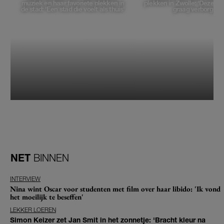
muziek en haar favoriete plekken in
plekken in Zwolle: 'Deze pl
de stad: 'Een stad die voelt als thuis'
graag verborgen'
NET
BINNEN
INTERVIEW
Nina wint Oscar voor studenten met film over haar libido: 'Ik vond
het moeilijk te beseffen'
LEKKER LOEREN
Simon Keizer zet Jan Smit in het zonnetje: 'Bracht kleur na