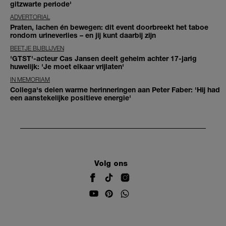
gitzwarte periode'
ADVERTORIAL
Praten, lachen én bewegen: dit event doorbreekt het taboe
rondom urineverlies – en jij kunt daarbij zijn
BEETJE BIJBLIJVEN
'GTST'-acteur Cas Jansen deelt geheim achter 17-jarig
huwelijk: 'Je moet elkaar vrijlaten'
IN MEMORIAM
Collega's delen warme herinneringen aan Peter Faber: 'Hij had
een aanstekelijke positieve energie'
Volg ons