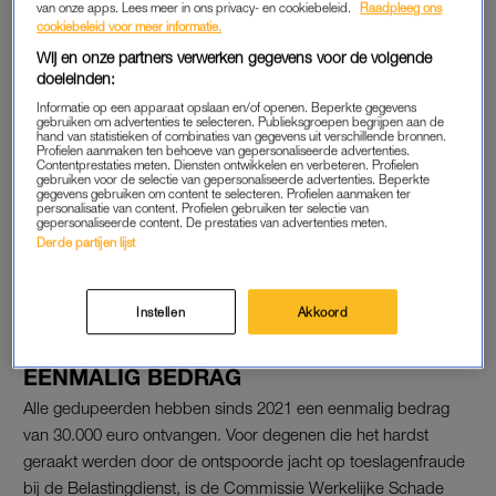
MILJARDEN EURO’S
van onze apps. Lees meer in ons privacy- en cookiebeleid.
Raadpleeg ons
cookiebeleid voor meer informatie.
Omtzigt zegt dat de toekomstige staatssecretarissen Toeslagen
Wij en onze partners verwerken gegevens voor de volgende
en Rechtsbescherming – beide posten gaan naar NSC –
doeleinden:
daarmee ook de nodige ruimte hebben om met oplossingen te
Informatie op een apparaat opslaan en/of openen. Beperkte gegevens
komen.
gebruiken om advertenties te selecteren. Publieksgroepen begrijpen aan de
hand van statistieken of combinaties van gegevens uit verschillende bronnen.
Profielen aanmaken ten behoeve van gepersonaliseerde advertenties.
Contentprestaties meten. Diensten ontwikkelen en verbeteren. Profielen
De financiële ruimte daarentegen is niet onbeperkt, erkent hij.
gebruiken voor de selectie van gepersonaliseerde advertenties. Beperkte
gegevens gebruiken om content te selecteren. Profielen aanmaken ter
“Cheques zijn niet blanco. Dit moet opgelost worden, maar
personalisatie van content. Profielen gebruiken ter selectie van
wel op een nette manier.” Met het toeslagenherstel zijn al vele
gepersonaliseerde content. De prestaties van advertenties meten.
Derde partijen lijst
miljarden euro’s gemoeid, maar afhankelijk van de keuzes die
het nieuwe kabinet en de Tweede Kamer maken, kan de
rekening nog fors verder oplopen.
Instellen
Akkoord
EENMALIG BEDRAG
Alle gedupeerden hebben sinds 2021 een eenmalig bedrag
van 30.000 euro ontvangen. Voor degenen die het hardst
geraakt werden door de ontspoorde jacht op toeslagenfraude
bij de Belastingdienst, is de Commissie Werkelijke Schade