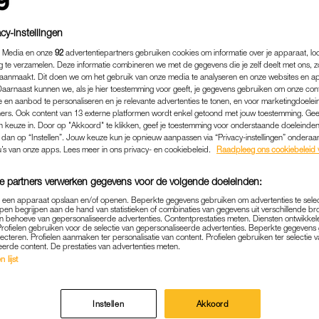
cy-instellingen
 Media en onze
92
advertentiepartners gebruiken cookies om informatie over je apparaat, lo
g te verzamelen. Deze informatie combineren we met de gegevens die je zelf deelt met ons, z
aanmaakt. Dit doen we om het gebruik van onze media te analyseren en onze websites en a
Daarnaast kunnen we, als je hier toestemming voor geeft, je gegevens gebruiken om onze con
 en aanbod te personaliseren en je relevante advertenties te tonen, en voor marketingdoele
ers. Ook content van 13 externe platformen wordt enkel getoond met jouw toestemming. Ge
gen keuze in. Door op "Akkoord" te klikken, geef je toestemming voor onderstaande doeleinden. 
k dan op “Instellen”. Jouw keuze kun je opnieuw aanpassen via “Privacy-instellingen” ondera
u’s van onze apps. Lees meer in ons privacy- en cookiebeleid.
Raadpleeg ons cookiebeleid 
e partners verwerken gegevens voor de volgende doeleinden:
BUITENLAND
|
HEFTIG
p een apparaat opslaan en/of openen. Beperkte gegevens gebruiken om advertenties te sele
ESVERDRIET: VIJF HUWELIJ
pen begrijpen aan de hand van statistieken of combinaties van gegevens uit verschillende br
 behoeve van gepersonaliseerde advertenties. Contentprestaties meten. Diensten ontwikkel
Profielen gebruiken voor de selectie van gepersonaliseerde advertenties. Beperkte gegeven
IË ONGELDIG VERKLAARD
lecteren. Profielen aanmaken ter personalisatie van content. Profielen gebruiken ter selectie 
eerde content. De prestaties van advertenties meten.
NEPAMBTENAAR
 lijst
23-11-2024
|
LOTTE VAN ZIJL
Instellen
Akkoord
ng en gelukkig. Tot nu. In Australië dachten vijf kopp