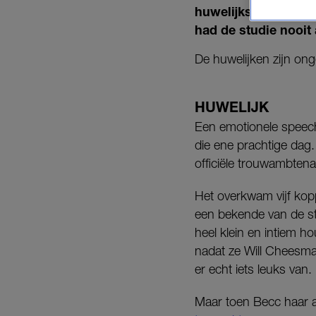
huwelijksbootje te 
had de studie nooit
De huwelijken zijn ong
HUWELIJK
Een emotionele speech o
die ene prachtige dag
officiële trouwambtena
Het overkwam vijf kop
een bekende van de st
heel klein en intiem h
nadat ze Will Cheesma
er echt iets leuks van. 
Maar toen Becc haar 