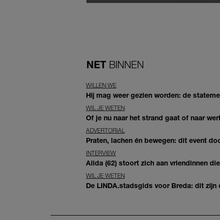
NET
BINNEN
WILLEN WE
Hij mag weer gezien worden: de statement
WIL JE WETEN
Of je nu naar het strand gaat of naar wer
ADVERTORIAL
Praten, lachen én bewegen: dit event door
INTERVIEW
Alida (62) stoort zich aan vriendinnen d
WIL JE WETEN
De LINDA.stadsgids voor Breda: dit zijn