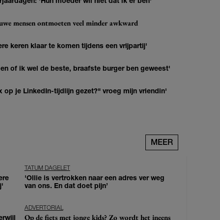
jaardagen: 'Hun moeder wil niet dat ik er ben'
ieuwe mensen ontmoeten veel minder awkward
re keren klaar te komen tijdens een vrijpartij'
agen of ik wel de beste, braafste burger ben geweest'
op je LinkedIn-tijdlijn gezet?" vroeg mijn vriendin'
MEER
TATUM DAGELET
ere
'Ollie is vertrokken naar een adres ver weg
j'
van ons. En dat doet pijn’
ADVERTORIAL
Op de fiets met jonge kids? Zo wordt het ineens
erwijl