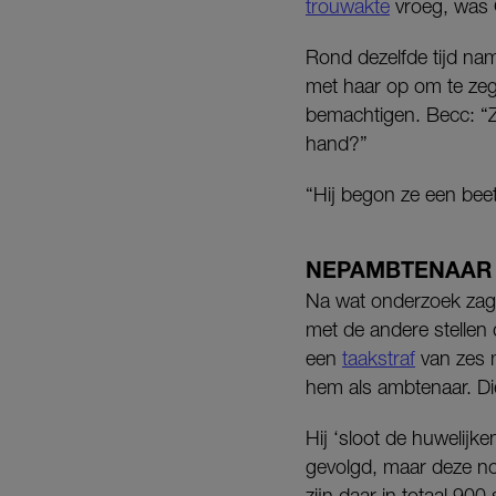
trouwakte
vroeg, was
Rond dezelfde tijd n
met haar op om te zeg
bemachtigen. Becc: “Ze
hand?”
“Hij begon ze een bee
NEPAMBTENAAR
Na wat onderzoek zag 
met de andere stellen
een
taakstraf
van zes 
hem als ambtenaar. Di
Hij ‘sloot de huwelijk
gevolgd, maar deze no
zijn daar in totaal 90