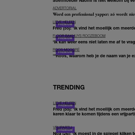
Stiefmoeder Naomi is niet welkom bij ver
ADVERTORIAL
Word een professional yapper: zó wordt n
LIEVE HELEEN
Fred (55): 'Ik vind het moeilijk om meerde
FLOOR BAKHUYS ROOZEBOOM
'Ik kan weer eens niet laten me af te vr
ROOS MOGGRÉ
'"Roos, waarom heb je de naam van je ex 
TRENDING
LIEVE HELEEN
Fred (55): 'Ik vind het moeilijk om meerd
keren klaar te komen tijdens een vrijparti
VRIJPARTIJ
Noa (26): 'Ik moest in de spiegel kijken t