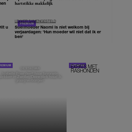
hartstikke makkelijk
nen
LEKKER SAMENGESTELD
lt u
Stiefmoeder Naomi is niet welkom bij
verjaardagen: 'Hun moeder wil niet dat ik er
ben'
EXPATS MET
STOM!
DE STAD VAN
RASHONDEN
Isabelle Boer deelt haar favoriete
plekken in Zwolle: 'Deze plek houd ik
graag verborgen'
MONIQUE KLEMANN