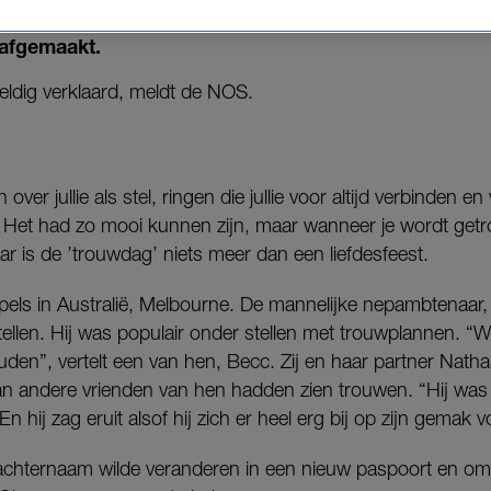
zijn gestapt, maar niets is minder waar. De trouwamb
 afgemaakt.
eldig verklaard, meldt de NOS.
ver jullie als stel, ringen die jullie voor altijd verbinden e
. Het had zo mooi kunnen zijn, maar wanneer je wordt get
ar is de ’trouwdag’ niets meer dan een liefdesfeest.
pels in Australië, Melbourne. De mannelijke nepambtenaar
ellen. Hij was populair onder stellen met trouwplannen. “
ouden”, vertelt een van hen, Becc. Zij en haar partner Nath
n andere vrienden van hen hadden zien trouwen. “Hij was 
En hij zag eruit alsof hij zich er heel erg bij op zijn gemak v
achternaam wilde veranderen in een nieuw paspoort en om