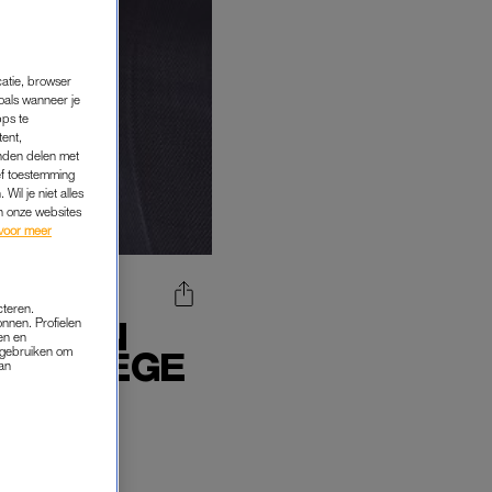
catie, browser
oals wanneer je
pps te
tent,
inden delen met
ef toestemming
Wil je niet alles
an onze websites
voor meer
cteren.
KEN IN
onnen. Profielen
en en
s gebruiken om
 VANWEGE
van
els in het