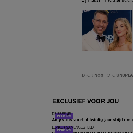
BRON
NOS
FOTO
UNSPL
EXCLUSIEF VOOR JOU
DE ERFENIS
Amy’s zus voert al twintig jaar strijd om 
LEKKER SAMENGESTELD