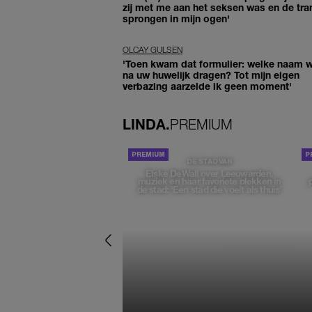
zij met me aan het seksen was en de tra
sprongen in mijn ogen'
OLCAY GULSEN
'Toen kwam dat formulier: welke naam wi
na uw huwelijk dragen? Tot mijn eigen
verbazing aarzelde ik geen moment'
LINDA.
PREMIUM
DE STAD VAN
Elske DeWall over Leeuwarden,
muziek en haar favoriete plekken in
de stad: 'Een stad die voelt als thuis'