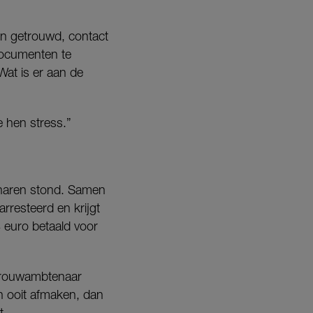
n getrouwd, contact
documenten te
Wat is er aan de
 hen stress.”
enaren stond. Samen
rresteerd en krijgt
euro betaald voor
t trouwambtenaar
h ooit afmaken, dan
t.