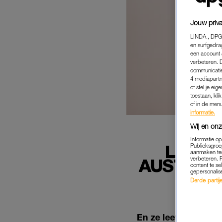
Jouw priva
LINDA., DPG
en surfgedra
een account 
verbeteren. 
communicatie
4 mediapartn
of stel je ei
toestaan, kli
of in de men
informatie.
Wij en onz
Informatie o
LIEFD
Publieksgroe
aanmaken ten
verbeteren. 
AUSTRAL
content te se
gepersonalis
Derde partijen
En ze leefden nog la