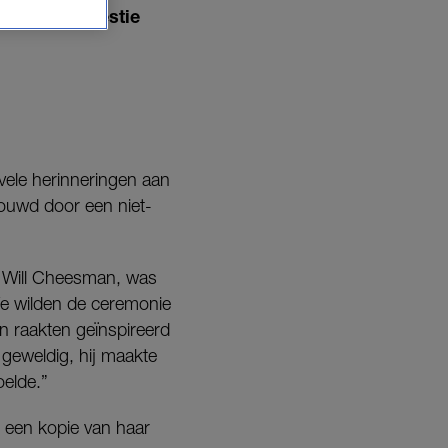
tenaar in kwestie
n vele herinneringen aan
rouwd door een niet-
, Will Cheesman, was
We wilden de ceremonie
an raakten geïnspireerd
geweldig, hij maakte
oelde.”
 een kopie van haar