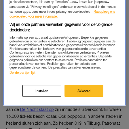
nachtleven wordt gedacht. Volgens de nu geldende regels
je niet alles toestaan, klik dan op “Instellen”. Jouw keuze kun je opnieuw
moet de horeca om 22.00 uur sluiten en is een zitplaats
aanpassen via “Privacy-instellingen” onderaan onze websites of in de menu’s
van onze apps. Lees meer in ons privacy- en cookiebeleid.
Raadpleeg ons
verplicht.
cookiebeleid voor meer informatie.
Wij en onze partners verwerken gegevens voor de volgende
Adriaansens zei eerder al dat er voor het weegmoment van 15
doeleinden:
februari geen versoepelingen in zitten voor de nachtclubs. Ook
Informatie op een apparaat opslaan en/of openen. Beperkte gegevens
waarschuwde ze dat ondernemers die zich niet aan de regels
gebruiken om advertenties te selecteren. Publieksgroepen begrijpen aan de
hand van statistieken of combinaties van gegevens uit verschillende bronnen.
houden een boete riskeren. Volgens De Kroon wil de minister
Profielen aanmaken ten behoeve van gepersonaliseerde advertenties.
Contentprestaties meten. Diensten ontwikkelen en verbeteren. Profielen
vrijdag wel “iets van perspectief bieden” voor de nachthoreca.
gebruiken voor de selectie van gepersonaliseerde advertenties. Beperkte
gegevens gebruiken om content te selecteren. Profielen aanmaken ter
Hij spreekt van een “goed gesprek” met de minister.
personalisatie van content. Profielen gebruiken ter selectie van
Adriaansens heeft aangegeven “haar best te willen doen” voor
gepersonaliseerde content. De prestaties van advertenties meten.
Derde partijen lijst
de sector, laat haar ministerie weten.
Instellen
Akkoord
DE NACHT STAAT OP
Alle kaartjes voor Amsterdamse clubs die zaterdag meedoen
aan de
De Nacht staat op
zijn inmiddels uitverkocht. Er waren
15.000 tickets beschikbaar. Ook poppodia in andere steden in
het land sluiten zich aan. Zo hebben 013 in Tilburg, Patronaat