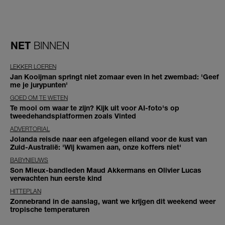
NET
BINNEN
LEKKER LOEREN
Jan Kooijman springt niet zomaar even in het zwembad: 'Geef
me je jurypunten'
GOED OM TE WETEN
Te mooi om waar te zijn? Kijk uit voor AI-foto's op
tweedehandsplatformen zoals Vinted
ADVERTORIAL
Jolanda reisde naar een afgelegen eiland voor de kust van
Zuid-Australië: 'Wij kwamen aan, onze koffers niet'
BABYNIEUWS
Son Mieux-bandleden Maud Akkermans en Olivier Lucas
verwachten hun eerste kind
HITTEPLAN
Zonnebrand in de aanslag, want we krijgen dit weekend weer
tropische temperaturen