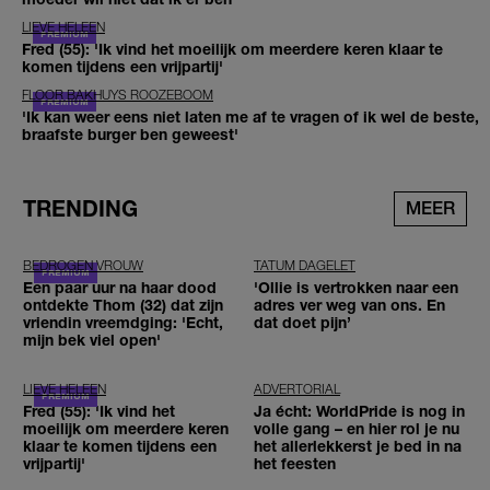
LIEVE HELEEN
Fred (55): 'Ik vind het moeilijk om meerdere keren klaar te
komen tijdens een vrijpartij'
FLOOR BAKHUYS ROOZEBOOM
'Ik kan weer eens niet laten me af te vragen of ik wel de beste,
braafste burger ben geweest'
TRENDING
MEER
BEDROGEN VROUW
TATUM DAGELET
Een paar uur na haar dood
'Ollie is vertrokken naar een
ontdekte Thom (32) dat zijn
adres ver weg van ons. En
vriendin vreemdging: 'Echt,
dat doet pijn’
mijn bek viel open'
LIEVE HELEEN
ADVERTORIAL
Fred (55): 'Ik vind het
Ja écht: WorldPride is nog in
moeilijk om meerdere keren
volle gang – en hier rol je nu
klaar te komen tijdens een
het allerlekkerst je bed in na
vrijpartij'
het feesten