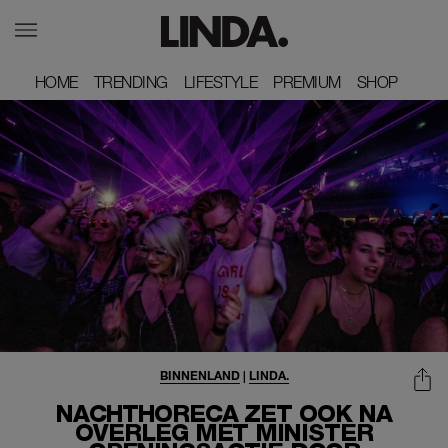
HOME
HOME
TRENDING
TRENDING
LIFESTYLE
LIFESTYLE
PREMIUM
PREMIUM
SHOP
SHOP
BINNENLAND
|
LINDA.
NACHTHORECA ZET OOK NA
OVERLEG MET MINISTER