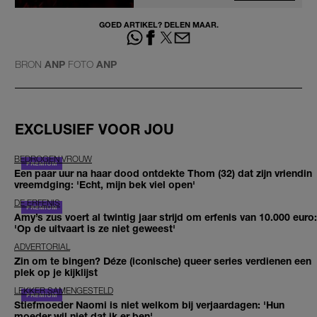
GOED ARTIKEL? DELEN MAAR.
BRON
ANP
FOTO
ANP
EXCLUSIEF VOOR JOU
BEDROGEN VROUW
Een paar uur na haar dood ontdekte Thom (32) dat zijn vriendin
vreemdging: 'Echt, mijn bek viel open'
DE ERFENIS
Amy’s zus voert al twintig jaar strijd om erfenis van 10.000 euro:
'Op de uitvaart is ze niet geweest'
ADVERTORIAL
Zin om te bingen? Déze (iconische) queer series verdienen een
plek op je kijklijst
LEKKER SAMENGESTELD
Stiefmoeder Naomi is niet welkom bij verjaardagen: 'Hun
moeder wil niet dat ik er ben'