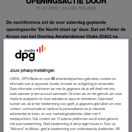
OPENINGSACTIE DOOR
07-02-2022
|
JUJUBE ZEGUERS
De nachthoreca zet de voor zaterdag geplande
openingsactie ‘De Nacht staat op’ door. Dat zei Pieter de
Kroon van het Overleg Amsterdamse Clubs (OAC) na
een gesprek met minister Micky Adriaansens van
Economische Zaken.
De clubs openen de deuren omdat ze het er niet mee eens
zijn dat ze al zo lang dicht moeten blijven vanwege de
Jouw privacy-instellingen
coronamaatregelen.
LINDA., DPG Media en onze
92
advertentiepartners gebruiken cookies om
informatie over je apparaat, locatie, browser en surfgedrag te verzamelen.
Deze informatie combineren we met de gegevens die je zelf deelt met ons,
zoals wanneer je een account aanmaakt. Dit doen we om het gebruik van onze
NACHTHORECA
media te analyseren en onze websites en apps te verbeteren. Daarnaast
De actie werd vorige week aangekondigd door
kunnen we, als je hier toestemming voor geeft, je gegevens gebruiken om onze
content, communicatie en aanbod te personaliseren en je relevante
brancheorganisatie Nachtbelang en het OAC. De
advertenties te tonen, en voor marketingdoeleinden delen met 4
initiatiefnemers zeggen het zat te zijn dat bij de plannen van
mediapartners. Ook content van 13 externe platformen wordt enkel getoond
met jouw toestemming. Geef toestemming of stel je eigen keuze in. Door op
het kabinet om de samenleving te heropenen niet aan het
"Akkoord" te klikken, geef je toestemming voor onderstaande doeleinden. Wil