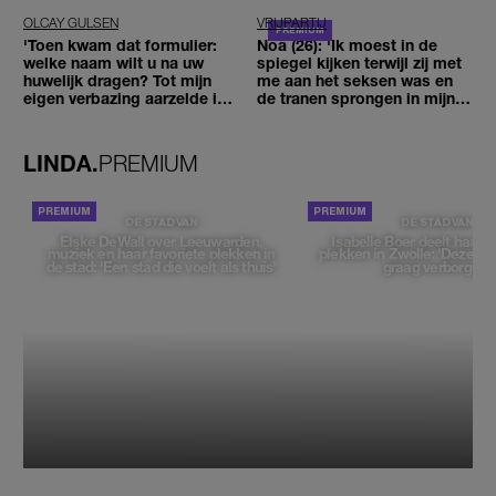
OLCAY GULSEN
VRIJPARTIJ
'Toen kwam dat formulier:
Noa (26): 'Ik moest in de
welke naam wilt u na uw
spiegel kijken terwijl zij met
huwelijk dragen? Tot mijn
me aan het seksen was en
eigen verbazing aarzelde ik
de tranen sprongen in mijn
geen moment'
ogen'
LINDA.
PREMIUM
DE STAD VAN
DE STAD VAN
Elske DeWall over Leeuwarden,
Isabelle Boer deelt haar f
muziek en haar favoriete plekken in
plekken in Zwolle: 'Deze pl
de stad: 'Een stad die voelt als thuis'
graag verborgen'