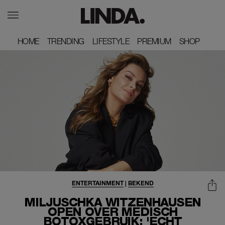
HOME
HOME
TRENDING
TRENDING
LIFESTYLE
LIFESTYLE
PREMIUM
PREMIUM
SHOP
SHOP
ENTERTAINMENT
|
BEKEND
MILJUSCHKA WITZENHAUSEN
OPEN OVER MEDISCH
BOTOXGEBRUIK: 'ECHT