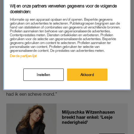
Wij en onze partners verwerken gegevens voor de volgende
Dat de botox voor Witzenhausen pijnverlichtend is, maakt haar
doeleinden:
niet gelijk fan van de vaak cosmetische bedoeling van de
Informatie op een apparaat opslaan en/of openen. Beperkte gegevens
ingreep. Zo keurt ze het gebruik van Jennifer Aniston en
gebruiken om advertenties te selecteren. Publieksgroepen begrijpen aan de
hand van statistieken of combinaties van gegevens uit verschillende bronnen.
Jennifer Lopez in het bijzonder af. “Heb je die shoots van hen
Profielen aanmaken ten behoeve van gepersonaliseerde advertenties.
Contentprestaties meten. Diensten ontwikkelen en verbeteren. Profielen
gezien? Wat is dat nou weer? Dat we weer opeens tot ons
gebruiken voor de selectie van gepersonaliseerde advertenties. Beperkte
gegevens gebruiken om content te selecteren. Profielen aanmaken ter
53ste ook zo eruit moeten zien. Dat kan toch niet?”
personalisatie van content. Profielen gebruiken ter selectie van
gepersonaliseerde content. De prestaties van advertenties meten.
Derde partijen lijst
FOUTJE
De tv-kok vertelt ook wel eens een mindere ervaring te
Instellen
Akkoord
hebben gehad met botox. Zo spoten ze eens aan de “ene kant
iets meer” dan aan de andere kant. “Iedere keer als ik lachte,
had ik een scheve mond.”
Miljuschka Witzenhausen
breekt haar enkel: 'Lesje
nederigheid'