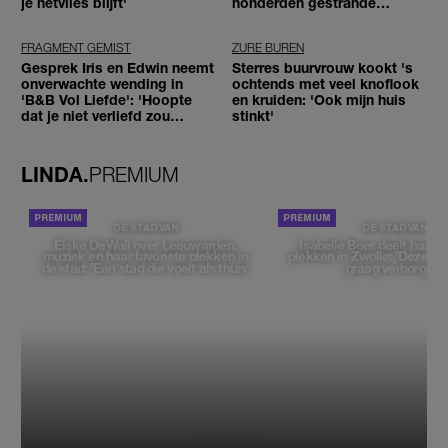
je netvlies blijft'
honderden gestrande
reizigers'
FRAGMENT GEMIST
ZURE BUREN
Gesprek Iris en Edwin neemt
Sterres buurvrouw kookt 's
onverwachte wending in
ochtends met veel knoflook
'B&B Vol Liefde': 'Hoopte
en kruiden: 'Ook mijn huis
dat je niet verliefd zou
stinkt'
worden'
LINDA.
PREMIUM
DE STAD VAN
DE STAD VAN
Elske DeWall over Leeuwarden,
Isabelle Boer deelt haar f
muziek en haar favoriete plekken in
plekken in Zwolle: 'Deze pl
de stad: 'Een stad die voelt als thuis'
graag verborgen'