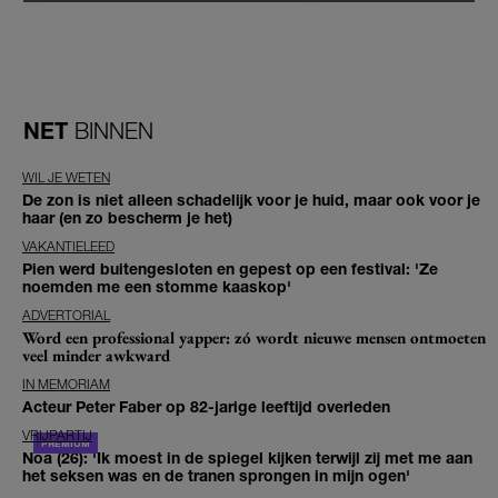
NET
BINNEN
WIL JE WETEN
De zon is niet alleen schadelijk voor je huid, maar ook voor je
haar (en zo bescherm je het)
VAKANTIELEED
Pien werd buitengesloten en gepest op een festival: 'Ze
noemden me een stomme kaaskop'
ADVERTORIAL
Word een professional yapper: zó wordt nieuwe mensen ontmoeten
veel minder awkward
IN MEMORIAM
Acteur Peter Faber op 82-jarige leeftijd overleden
VRIJPARTIJ
Noa (26): 'Ik moest in de spiegel kijken terwijl zij met me aan
het seksen was en de tranen sprongen in mijn ogen'