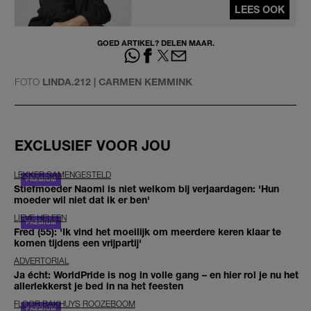
LEES OOK
GOED ARTIKEL? DELEN MAAR.
FOTO
LINDA.212 | CARMEN KEMMINK
EXCLUSIEF VOOR JOU
LEKKER SAMENGESTELD
Stiefmoeder Naomi is niet welkom bij verjaardagen: 'Hun
moeder wil niet dat ik er ben'
LIEVE HELEEN
Fred (55): 'Ik vind het moeilijk om meerdere keren klaar te
komen tijdens een vrijpartij'
ADVERTORIAL
Ja écht: WorldPride is nog in volle gang – en hier rol je nu het
allerlekkerst je bed in na het feesten
FLOOR BAKHUYS ROOZEBOOM