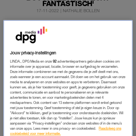
FANTASTISCH'
17-11-2022
|
NATHALIE BOLLEN
Miljuschka Witzenhausen is niet vies van een beetje
botox. Ze doet het alleen niet om zichzelf mooier te
maken, maar om haar
migraine
tegen te gaan.
Dat vertelt ze in een video in haar Instagram-verhaal,
Jouw privacy-instellingen
schrijft
RTL Boulevard.
LINDA., DPG Media en onze
92
advertentiepartners gebruiken cookies om
informatie over je apparaat, locatie, browser en surfgedrag te verzamelen.
Deze informatie combineren we met de gegevens die je zelf deelt met ons,
zoals wanneer je een account aanmaakt. Dit doen we om het gebruik van onze
MILJUSCHKA WITZENHAUSEN
media te analyseren en onze websites en apps te verbeteren. Daarnaast
Terwijl we de tv-kok in de visagie zien zitten, vertelt ze over
kunnen we, als je hier toestemming voor geeft, je gegevens gebruiken om onze
content, communicatie en aanbod te personaliseren en je relevante
haar botoxgebruik. “Ik laat steeds botox spuiten tegen
advertenties te tonen, en voor marketingdoeleinden delen met 4
migraine. Ja, dat is echt fantastisch.” Ze wijst vervolgens de
mediapartners. Ook content van 13 externe platformen wordt enkel getoond
met jouw toestemming. Geef toestemming of stel je eigen keuze in. Door op
plekken aan waar ze botox krijgt: haar kaken, slapen, hoofd
"Akkoord" te klikken, geef je toestemming voor onderstaande doeleinden. Wil
en achterhoofd. Witzenhausen kan niet meer zonder. “Als het
je niet alles toestaan, klik dan op “Instellen”. Jouw keuze kun je opnieuw
na drie maanden is uitgewerkt, ga ik weer kruipend over de
aanpassen via “Privacy-instellingen” onderaan onze websites of in de menu’s
van onze apps. Lees meer in ons privacy- en cookiebeleid.
Raadpleeg ons
grond.”
cookiebeleid voor meer informatie.