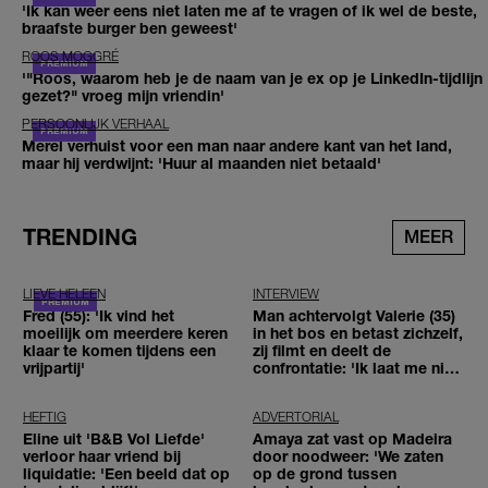
'Ik kan weer eens niet laten me af te vragen of ik wel de beste,
braafste burger ben geweest'
ROOS MOGGRÉ
'"Roos, waarom heb je de naam van je ex op je LinkedIn-tijdlijn
gezet?" vroeg mijn vriendin'
PERSOONLIJK VERHAAL
Merel verhuist voor een man naar andere kant van het land,
maar hij verdwijnt: 'Huur al maanden niet betaald'
TRENDING
MEER
LIEVE HELEEN
INTERVIEW
Fred (55): 'Ik vind het
Man achtervolgt Valerie (35)
moeilijk om meerdere keren
in het bos en betast zichzelf,
klaar te komen tijdens een
zij filmt en deelt de
vrijpartij'
confrontatie: 'Ik laat me niet
tegenhouden'
HEFTIG
ADVERTORIAL
Eline uit 'B&B Vol Liefde'
Amaya zat vast op Madeira
verloor haar vriend bij
door noodweer: 'We zaten
liquidatie: 'Een beeld dat op
op de grond tussen