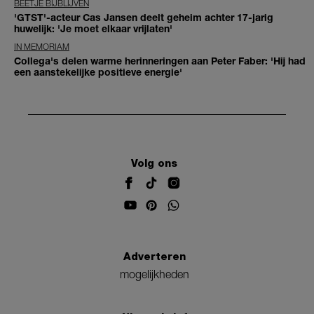
BEETJE BIJBLIJVEN
'GTST'-acteur Cas Jansen deelt geheim achter 17-jarig
huwelijk: 'Je moet elkaar vrijlaten'
IN MEMORIAM
Collega's delen warme herinneringen aan Peter Faber: 'Hij had
een aanstekelijke positieve energie'
Volg ons
Adverteren
mogelijkheden