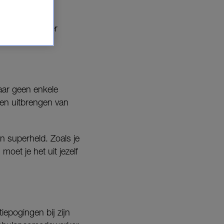
es van zijn broer
daar geen enkele
 en uitbrengen van
jn superheld. Zoals je
moet je het uit jezelf
iepogingen bij zijn