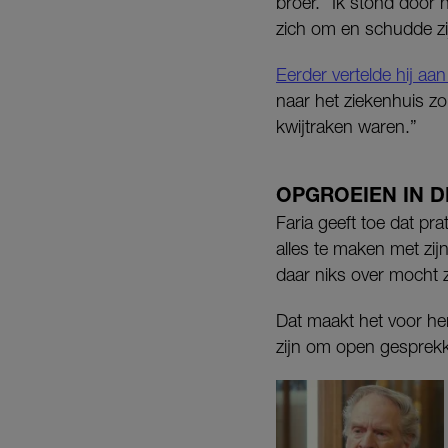
broer. “Ik stond door
zich om en schudde zi
Eerder vertelde hij aa
naar het ziekenhuis zo
kwijtraken waren.”
OPGROEIEN IN D
Faria geeft toe dat pr
alles te maken met zijn
daar niks over mocht z
Dat maakt het voor hem
zijn om open gesprekke