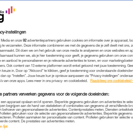
cy-instellingen
 Media en onze
92
advertentiepartners gebruiken cookies om informatie over je apparaat, lo
g te verzamelen. Deze informatie combineren we met de gegevens die je zelf deelt met ons, z
aanmaakt. Dit doen we om het gebruik van onze media te analyseren en onze websites en a
Daarnaast kunnen we, als je hier toestemming voor geeft, je gegevens gebruiken om onze con
 en aanbod te personaliseren en je relevante advertenties te tonen, en voor marketingdoele
ers. Ook content van 13 externe platformen wordt enkel getoond met jouw toestemming. Ge
gen keuze in. Door op "Akkoord" te klikken, geef je toestemming voor onderstaande doeleinden. 
k dan op “Instellen”. Jouw keuze kun je opnieuw aanpassen via “Privacy-instellingen” ondera
MEDIA
|
FRAGMENT GEMIST
u’s van onze apps. Lees meer in ons privacy- en cookiebeleid.
Raadpleeg ons cookiebeleid 
RIA OPENHARTIG OVER HET
e partners verwerken gegevens voor de volgende doeleinden:
BROER IN 'DE GEKNIPTE G
p een apparaat opslaan en/of openen. Beperkte gegevens gebruiken om advertenties te sele
WAS ZO ONWERKELIJK'
pen begrijpen aan de hand van statistieken of combinaties van gegevens uit verschillende br
 behoeve van gepersonaliseerde advertenties. Contentprestaties meten. Diensten ontwikkel
Profielen gebruiken voor de selectie van gepersonaliseerde advertenties. Beperkte gegeven
12-09-2025
|
MANUELA BLANKESTIJN
lecteren. Profielen aanmaken ter personalisatie van content. Profielen gebruiken ter selectie 
eerde content. De prestaties van advertenties meten.
 lijst
vering van
De Geknipte Gast
neemt rapper Glen Faria (