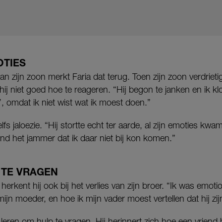
OTIES
n zijn zoon merkt Faria dat terug. Toen zijn zoon verdriet
 hij niet goed hoe te reageren. “Hij begon te janken en ik kl
, omdat ik niet wist wat ik moest doen.”
lfs jaloezie. “Hij stortte echt ter aarde, al zijn emoties kwa
nd het jammer dat ik daar niet bij kon komen.”
 TE VRAGEN
herkent hij ook bij het verlies van zijn broer. “Ik was emot
jn moeder, en hoe ik mijn vader moest vertellen dat hij zij
 leren om hulp te vragen. Hij herinnert zich hoe een vrie