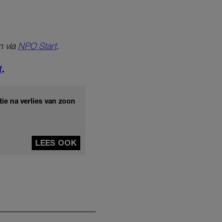
n via
NPO Start
.
f
.
ie na verlies van zoon
LEES OOK