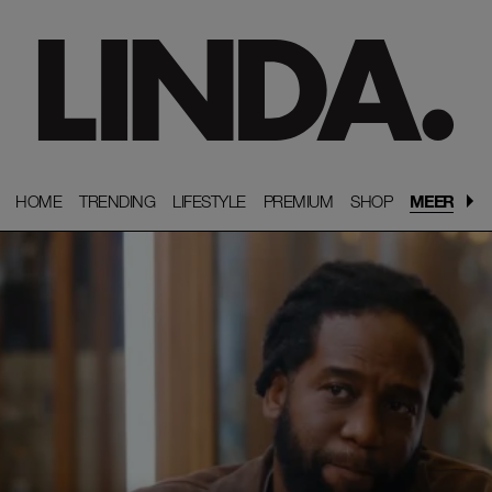
HOME
HOME
TRENDING
TRENDING
LIFESTYLE
LIFESTYLE
PREMIUM
PREMIUM
SHOP
SHOP
MEER