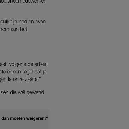
 ambulancemedewerker
ij buikpijn had en even
e hem aan het
eft volgens de artiest
te er een regel dat je
en is onze ziekte.”
ensen die wél gewend
je dan moeten weigeren?'