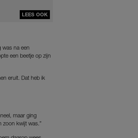
LEES OOK
ig was na een
opte een beetje op zijn
men eruit. Dat heb ik
ioneel, maar ging
n zoon kwijt was.”
nd hem daarop wees