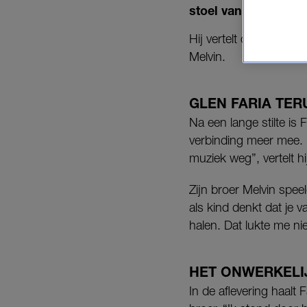
stoel van presentat
Hij vertelt openhartig o
Melvin.
GLEN FARIA TER
Na een lange stilte is
verbinding meer mee. 
muziek weg”, vertelt hi
Zijn broer Melvin speel
als kind denkt dat je v
halen. Dat lukte me nie
HET ONWERKELI
In de aflevering haalt