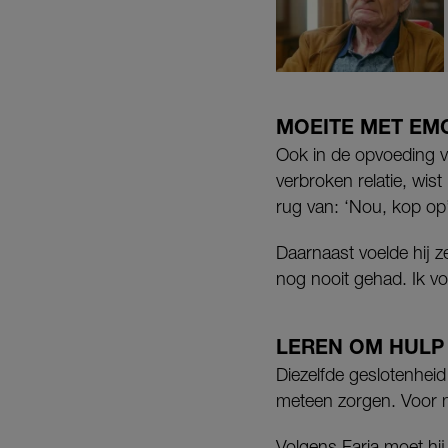
MOEITE MET EM
Ook in de opvoeding va
verbroken relatie, wist
rug van: ‘Nou, kop op’
Daarnaast voelde hij ze
nog nooit gehad. Ik vo
LEREN OM HULP
Diezelfde geslotenheid 
meteen zorgen. Voor mi
Volgens Faria moet hij