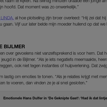
 het raam te kijken. Na twintig minuten draaide een jonge
jn hoofd. Dat moment was zo onwerkelijk.”
n LINDA.
al hoe plotseling zijn broer overleed: “Hij zei dat h
u gaan. Vijf uur later belde mijn moeder huilend op dat w
E BIJLMER
aten over gevoelens niet vanzelfsprekend is voor hem. Dat he
 jeugd in de Bijlmer. “Als je iets negatiefs meemaakte, heers
eggen, ook niet tegen instanties of hulpverlening. Dat zwijg
 lastig om emoties te tonen. “Als je relaties krijgt met m
n te voeren, dan vinden ze je al snel gesloten.”
Emotionele Hans Dulfer in 'De Geknipte Gast': 'Had ik dat lint