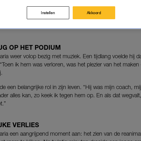
or Özcan Akyol.
Instellen
Akkoord
ver zijn muziekcarrière, zijn jeugd in de Bijlmer en het verli
UG OP HET PODIUM
 Faria weer volop bezig met muziek. Een tijdlang voelde hij 
“Toen ik hem was verloren, was het plezier van het maken
j.
de een belangrijke rol in zijn leven. “Hij was mijn coach, mi
ader alles kan, zo keek ik tegen hem op. En als dat wegvalt, 
t.”
JKE VERLIES
 Faria een aangrijpend moment aan: het zien van de reanimat