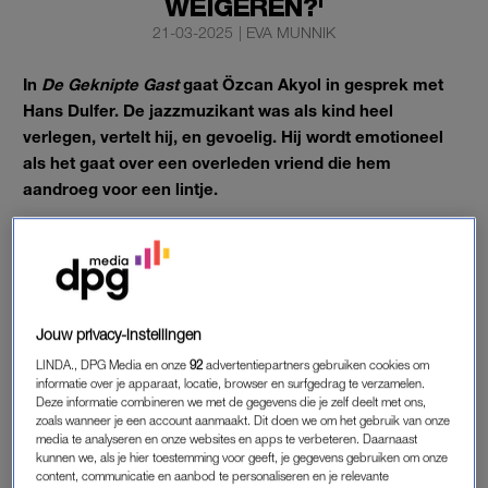
WEIGEREN?'
21-03-2025
|
EVA MUNNIK
In
De Geknipte Gast
gaat Özcan Akyol in gesprek met
Hans Dulfer. De jazzmuzikant was als kind heel
verlegen, vertelt hij, en gevoelig. Hij wordt emotioneel
als het gaat over een overleden vriend die hem
aandroeg voor een lintje.
Saxofonist Hans Dulfer (85) heeft nog steeds ambitie, zegt hij in
de kappersstoel.
Jouw privacy-instellingen
HANS DULFER
LINDA., DPG Media en onze
92
advertentiepartners gebruiken cookies om
Als Özcan in
De Geknipte Gast
begint met de vraag hoe het
informatie over je apparaat, locatie, browser en surfgedrag te verzamelen.
Deze informatie combineren we met de gegevens die je zelf deelt met ons,
met de 85-jarige Dulfer gaat,
reageert
die met: “Dan zeg je
zoals wanneer je een account aanmaakt. Dit doen we om het gebruik van onze
dus: het valt best mee.” Maar op zijn leeftijd valt het eigenlijk
media te analyseren en onze websites en apps te verbeteren. Daarnaast
kunnen we, als je hier toestemming voor geeft, je gegevens gebruiken om onze
niet mee zegt hij: “
Veel in ziekenhuizen, veel artsen.”
content, communicatie en aanbod te personaliseren en je relevante