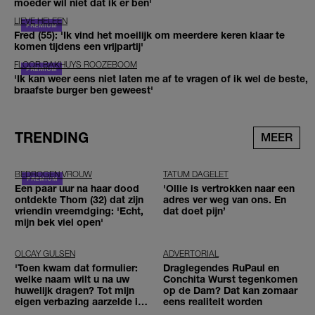
moeder wil niet dat ik er ben'
LIEVE HELEEN
Fred (55): 'Ik vind het moeilijk om meerdere keren klaar te
komen tijdens een vrijpartij'
FLOOR BAKHUYS ROOZEBOOM
'Ik kan weer eens niet laten me af te vragen of ik wel de beste,
braafste burger ben geweest'
TRENDING
MEER
BEDROGEN VROUW
TATUM DAGELET
Een paar uur na haar dood
'Ollie is vertrokken naar een
ontdekte Thom (32) dat zijn
adres ver weg van ons. En
vriendin vreemdging: 'Echt,
dat doet pijn’
mijn bek viel open'
OLCAY GULSEN
ADVERTORIAL
'Toen kwam dat formulier:
Draglegendes RuPaul en
welke naam wilt u na uw
Conchita Wurst tegenkomen
huwelijk dragen? Tot mijn
op de Dam? Dat kan zomaar
eigen verbazing aarzelde ik
eens realiteit worden
geen moment'