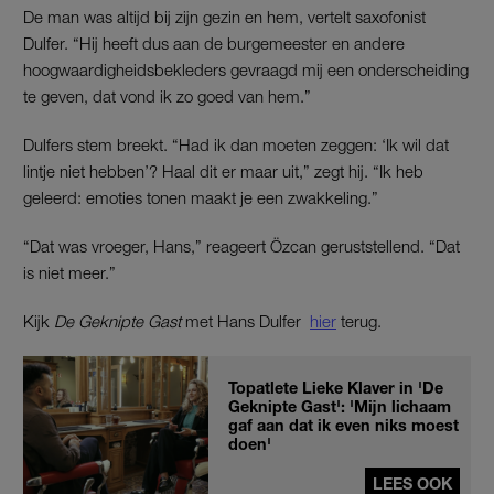
De man was altijd bij zijn gezin en hem, vertelt saxofonist
Dulfer. “Hij heeft dus aan de burgemeester en andere
hoogwaardigheidsbekleders gevraagd mij een onderscheiding
te geven, dat vond ik zo goed van hem.”
Dulfers stem breekt. “Had ik dan moeten zeggen: ‘Ik wil dat
lintje niet hebben’? Haal dit er maar uit,” zegt hij. “Ik heb
geleerd: emoties tonen maakt je een zwakkeling.”
“Dat was vroeger, Hans,” reageert
Özcan geruststellend
. “Dat
is niet meer.”
Kijk
De Geknipte Gast
met Hans Dulfer
hier
terug.
Topatlete Lieke Klaver in 'De
Geknipte Gast': 'Mijn lichaam
gaf aan dat ik even niks moest
doen'
LEES OOK