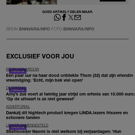
GOED ARTIKEL? DELEN MAAR.
BRON
BNNVARA/NPO
FOTO
BNNVARA/NPO
EXCLUSIEF VOOR JOU
BEDROGEN VROUW
Een paar uur na haar dood ontdekte Thom (32) dat zijn vriendin
vreemdging: 'Echt, mijn bek viel open'
DE ERFENIS
Amy’s zus voert al twintig jaar strijd om erfenis van 10.000 euro:
'Op de uitvaart is ze niet geweest'
ADVERTORIAL
Dankzij dit hightech product kregen LINDA.lezers frissere en
schonere tanden
LEKKER SAMENGESTELD
Stiefmoeder Naomi is niet welkom bij verjaardagen: 'Hun