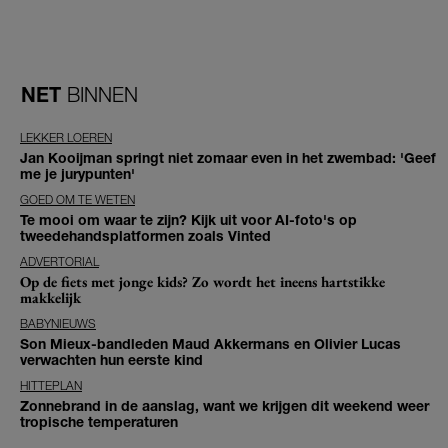
NET
BINNEN
LEKKER LOEREN
Jan Kooijman springt niet zomaar even in het zwembad: 'Geef
me je jurypunten'
GOED OM TE WETEN
Te mooi om waar te zijn? Kijk uit voor AI-foto's op
tweedehandsplatformen zoals Vinted
ADVERTORIAL
Op de fiets met jonge kids? Zo wordt het ineens hartstikke
makkelijk
BABYNIEUWS
Son Mieux-bandleden Maud Akkermans en Olivier Lucas
verwachten hun eerste kind
HITTEPLAN
Zonnebrand in de aanslag, want we krijgen dit weekend weer
tropische temperaturen