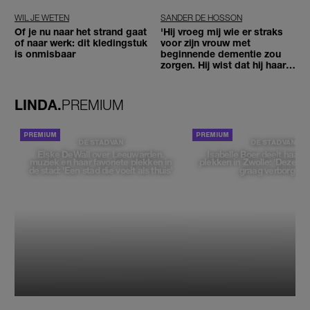
WIL JE WETEN
SANDER DE HOSSON
Of je nu naar het strand gaat
'Hij vroeg mij wie er straks
of naar werk: dit kledingstuk
voor zijn vrouw met
is onmisbaar
beginnende dementie zou
zorgen. Hij wist dat hij haar
zou moeten loslaten'
LINDA.
PREMIUM
DE STAD VAN
DE STAD VAN
Elske DeWall over Leeuwarden,
Isabelle Boer deelt haar f
muziek en haar favoriete plekken in
plekken in Zwolle: 'Deze pl
de stad: 'Een stad die voelt als thuis'
graag verborgen'