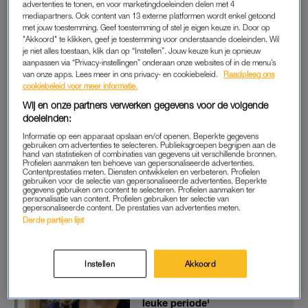
advertenties te tonen, en voor marketingdoeleinden delen met 4
Ondanks zijn hoge leeftijd heeft de saxofonist nog steeds
mediapartners. Ook content van 13 externe platformen wordt enkel getoond
met jouw toestemming. Geef toestemming of stel je eigen keuze in. Door op
ambitie: “Ik b
en een klein kind. Ik vind nog steeds dat ik
"Akkoord" te klikken, geef je toestemming voor onderstaande doeleinden. Wil
beroemd kan worden.” “Een n
og grotere doorbraak?” vraagt
je niet alles toestaan, klik dan op “Instellen”. Jouw keuze kun je opnieuw
Özcan. Ja, zegt Dulfer: “Baas van de wereld worden
aanpassen via “Privacy-instellingen” onderaan onze websites of in de menu’s
van onze apps. Lees meer in ons privacy- en cookiebeleid.
Raadpleeg ons
bijvoorbeeld.”
cookiebeleid voor meer informatie.
Wij en onze partners verwerken gegevens voor de volgende
doeleinden:
KIP ZONDER KOP
Informatie op een apparaat opslaan en/of openen. Beperkte gegevens
Dulfer vertelt in
De Geknipte Gast
hoe hij als kleuter naar
gebruiken om advertenties te selecteren. Publieksgroepen begrijpen aan de
hand van statistieken of combinaties van gegevens uit verschillende bronnen.
Zwitserland moest. Zijn zus werd daar na de oorlog naartoe
Profielen aanmaken ten behoeve van gepersonaliseerde advertenties.
Contentprestaties meten. Diensten ontwikkelen en verbeteren. Profielen
gestuurd vanwege haar astma. Dulfer werd bij een boer
gebruiken voor de selectie van gepersonaliseerde advertenties. Beperkte
gegevens gebruiken om content te selecteren. Profielen aanmaken ter
ondergebracht. “Het eerste wat ik zag, was hoe die boer een
personalisatie van content. Profielen gebruiken ter selectie van
gepersonaliseerde content. De prestaties van advertenties meten.
kip pakte en met een groot mes de kop eraf sloeg. Die kip liep
Derde partijen lijst
zonder kop door. Dat vergeet je nooit meer. ”
Instellen
Akkoord
Rachel Rosier over
zwangerschap in 'De Geknipte
Gast': 'Ik vond het echt geen
leuke periode'