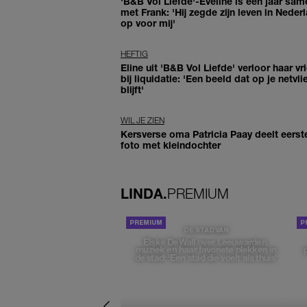
'B&B Vol Liefde'-Eveline is een jaar sam
met Frank: 'Hij zegde zijn leven in Neder
op voor mij'
HEFTIG
Eline uit 'B&B Vol Liefde' verloor haar vr
bij liquidatie: 'Een beeld dat op je netvli
blijft'
WIL JE ZIEN
Kersverse oma Patricia Paay deelt eerst
foto met kleindochter
LINDA.
PREMIUM
DE STAD VAN
Elske DeWall over Leeuwarden,
muziek en haar favoriete plekken in
de stad: 'Een stad die voelt als thuis'