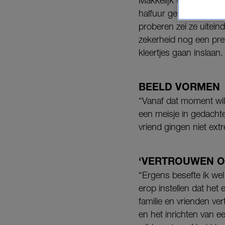
Makkelijk was het niet,
halfuur gelegen, want
proberen zei ze uiteind
zekerheid nog een pre
kleertjes gaan inslaan.
BEELD VORMEN
“Vanaf dat moment wil
een meisje in gedachte
vriend gingen niet ext
‘VERTROUWEN O
“Ergens besefte ik wel
erop instellen dat he
familie en vrienden ve
en het inrichten van 