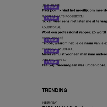
LIEVE HELEEN
Fred (55): 'Ik vind het moeilijk om meerde
FLOOR BAKHUYS ROOZEBOOM
'Ik kan weer eens niet laten me af te vr
ADVERTORIAL
Word een professional yapper: zó word
ROOS MOGGRÉ
'"Roos, waarom heb je de naam van je ex 
PERSOONLIJK VERHAAL
Merel verhuist voor een man naar andere 
VERLATEN VROUW
Fae (24): 'Vreemdgaan was uit den boze, d
TRENDING
INTERVIEW