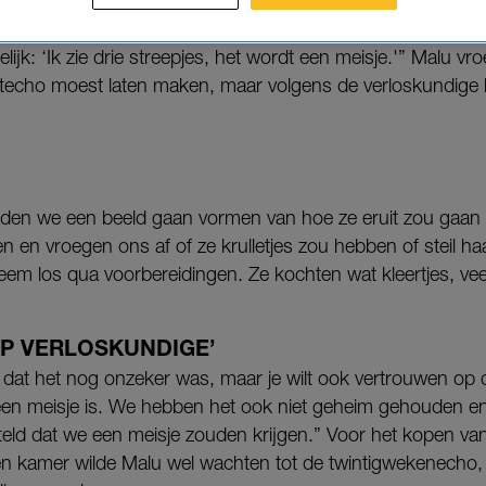
 want hij (toen nog ‘zij’) lag er onhandig bij, vertelt Malu. 
 de verloskundige kon niet goed tussen de beentjes kijken.
elijk: ‘Ik zie drie streepjes, het wordt een meisje.'” Malu vr
techo moest laten maken, maar volgens de verloskundige 
den we een beeld gaan vormen van hoe ze eruit zou gaan 
n en vroegen ons af of ze krulletjes zou hebben of steil h
reem los qua voorbereidingen. Ze kochten wat kleertjes, vee
P VERLOSKUNDIGE’
 dat het nog onzeker was, maar je wilt ook vertrouwen op 
t een meisje is. We hebben het ook niet geheim gehouden
rteld dat we een meisje zouden krijgen.” Voor het kopen va
een kamer wilde Malu wel wachten tot de twintigwekenecho,