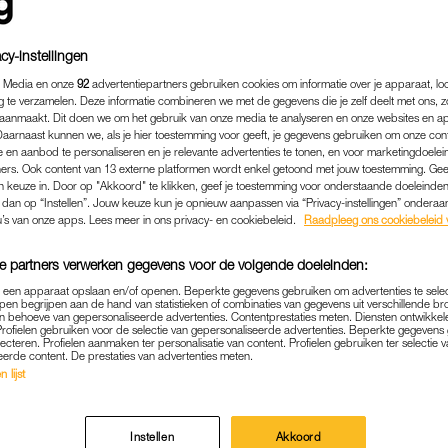
an een meisje. Het bleek tóch een jongen te worde
dan ze had verwacht.
cy-instellingen
umn over voor
Kek Mama
en wij belden haar op.
 Media en onze
92
advertentiepartners gebruiken cookies om informatie over je apparaat, lo
g te verzamelen. Deze informatie combineren we met de gegevens die je zelf deelt met ons, z
aanmaakt. Dit doen we om het gebruik van onze media te analyseren en onze websites en a
Lees ook
Daarnaast kunnen we, als je hier toestemming voor geeft, je gegevens gebruiken om onze con
d koningsdroom, maar krijgt tweede zoon: ‘Ik mag to
 en aanbod te personaliseren en je relevante advertenties te tonen, en voor marketingdoele
ers. Ook content van 13 externe platformen wordt enkel getoond met jouw toestemming. Ge
uitspreken?’
gen keuze in. Door op "Akkoord" te klikken, geef je toestemming voor onderstaande doeleinden. 
k dan op “Instellen”. Jouw keuze kun je opnieuw aanpassen via “Privacy-instellingen” ondera
u’s van onze apps. Lees meer in ons privacy- en cookiebeleid.
Raadpleeg ons cookiebeleid 
ELIJK WETEN’
e partners verwerken gegevens voor de volgende doeleinden:
n weken zwanger was en een echo liet maken, vertelde de v
p een apparaat opslaan en/of openen. Beperkte gegevens gebruiken om advertenties te sele
et geslacht van haar kind. “In principe hoor je pas vanaf t
pen begrijpen aan de hand van statistieken of combinaties van gegevens uit verschillende br
 behoeve van gepersonaliseerde advertenties. Contentprestaties meten. Diensten ontwikkel
teeds vaker dat je vanaf de dertiende week óók al een ges
Profielen gebruiken voor de selectie van gepersonaliseerde advertenties. Beperkte gegeven
lecteren. Profielen aanmaken ter personalisatie van content. Profielen gebruiken ter selectie 
hyped
dat het al kon en wilden het gelijk weten.”
eerde content. De prestaties van advertenties meten.
 lijst
S INSLAAN
Instellen
Akkoord