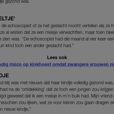
ndje gezond was.
ELTJE’
 de echoscopist of ze het geslacht mocht vertellen als ze h
 ze al wisten dat ze een meisje verwachtten, maar toen blee
te zien was. “De echoscopist had die maand al vier keer e
hun kind toch een ander geslacht had.”
Lees ook
odig risico op kinkhoest omdat zwangere vrouwen ni
NDJE
d blij was met nieuws dat haar kindje volledig gezond was,
 had na de ‘ontdekking’ dat ze toch een jongen zou krijgen
gd geweest dat ik een meisje in m’n buik had. Mijn vriend
sschien zou lijken, wat ze voor kleren zou gaan dragen en
n nieuw kindje.”