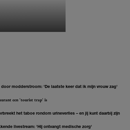
MONIQUE KLEMANN
door modderstroom: 'De laatste keer dat ik mijn vrouw zag'
urant een 'tourist trap' is
breekt het taboe rondom urineverlies – en jij kunt daarbij zijn
kkende livestream: 'Hij ontvangt medische zorg'