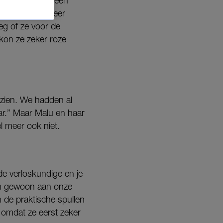
“Ik heb daar wel een
 Na een paar keer
oeg of ze voor de
kon ze zeker roze
zien. We hadden al
aar.” Maar Malu en haar
l meer ook niet.
de verloskundige en je
 en gewoon aan onze
n de praktische spullen
 omdat ze eerst zeker