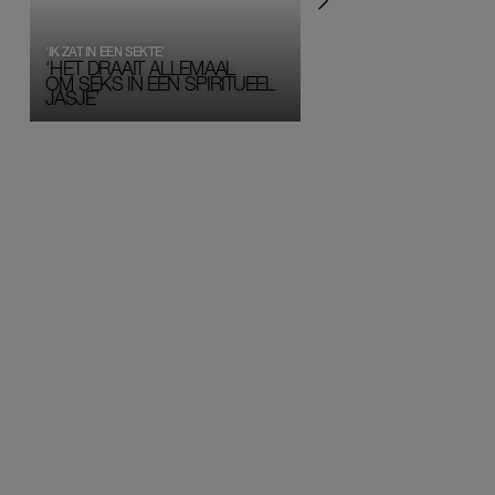
‘IK ZAT IN EEN SEKTE’
‘HET DRAAIT ALLEMAAL
OM SEKS IN EEN SPIRITUEEL 
JASJE’