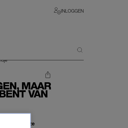
INLOGGEN
GEN, MAAR
 BENT VAN
kenlang dat ze