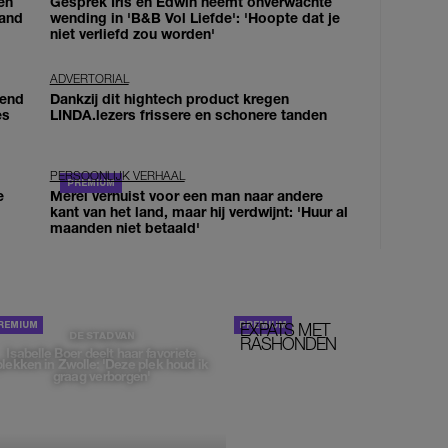
en
Gesprek Iris en Edwin neemt onverwachte
land
wending in 'B&B Vol Liefde': 'Hoopte dat je
niet verliefd zou worden'
ADVERTORIAL
iend
Dankzij dit hightech product kregen
es
LINDA.lezers frissere en schonere tanden
PERSOONLIJK VERHAAL
e
Merel verhuist voor een man naar andere
kant van het land, maar hij verdwijnt: 'Huur al
maanden niet betaald'
EXPATS MET
STOM!
DE STAD VAN
RASHONDEN
Isabelle Boer deelt haar favoriete
plekken in Zwolle: 'Deze plek houd ik
graag verborgen'