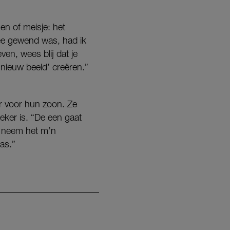
gen of meisje: het
dee gewend was, had ik
ven, wees blij dat je
‘nieuw beeld’ creëren.”
ar voor hun zoon. Ze
eker is. “De een gaat
k neem het m’n
was.”