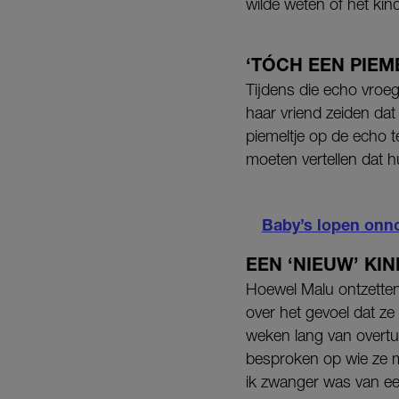
wilde weten of het ki
‘TÓCH EEN PIEM
Tijdens die echo vroeg
haar vriend zeiden dat
piemeltje op de echo 
moeten vertellen dat 
Baby’s lopen onn
EEN ‘NIEUW’ KI
Hoewel Malu ontzetten
over het gevoel dat ze
weken lang van overtui
besproken op wie ze mi
ik zwanger was van ee