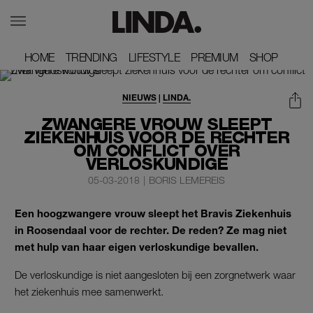
HOME
HOME
TRENDING
TRENDING
LIFESTYLE
LIFESTYLE
PREMIUM
PREMIUM
SHOP
SHOP
NIEUWS
|
LINDA.
ZWANGERE VROUW SLEEPT
ZIEKENHUIS VOOR DE RECHTER
OM CONFLICT OVER
VERLOSKUNDIGE
05-03-2018
|
BORIS LEMEREIS
Een hoogzwangere vrouw sleept het Bravis Ziekenhuis
in Roosendaal voor de rechter. De reden? Ze mag niet
met hulp van haar eigen verloskundige bevallen.
De verloskundige is niet aangesloten bij een zorgnetwerk waar
het ziekenhuis mee samenwerkt.