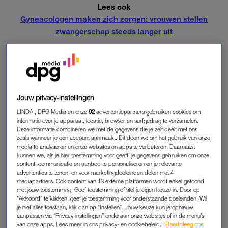
Lees ook
Gyneacologen maken zich zorgen: vrouwen stellen
zwangerschap steeds langer uit
IN STRIJD MET DE WET
Vrouwenrechtenorganisatie Proefprocessenfonds Clara
Wichmann vindt dat het ziekenhuis daarmee in strijd met de
Jouw privacy-instellingen
wet handelt. “Dit is in strijd met het recht van zwangere
LINDA., DPG Media en onze
92
advertentiepartners gebruiken cookies om
vrouwen op zelfbeschikking en keuzevrijheid in de zorg. Dit
informatie over je apparaat, locatie, browser en surfgedrag te verzamelen.
kort geding laat precies zien wat er misgaat bij de invoering
Deze informatie combineren we met de gegevens die je zelf deelt met ons,
zoals wanneer je een account aanmaakt. Dit doen we om het gebruik van onze
van de integrale geboortezorg in Nederland”, zegt Anniek de
media te analyseren en onze websites en apps te verbeteren. Daarnaast
Ruijter, voorzitter van de organisatie.
kunnen we, als je hier toestemming voor geeft, je gegevens gebruiken om onze
content, communicatie en aanbod te personaliseren en je relevante
advertenties te tonen, en voor marketingdoeleinden delen met 4
mediapartners. Ook content van 13 externe platformen wordt enkel getoond
CROWDFUNDING
met jouw toestemming. Geef toestemming of stel je eigen keuze in. Door op
"Akkoord" te klikken, geef je toestemming voor onderstaande doeleinden. Wil
De Ruijter wijst erop dat de keuzevrijheid van vrouwen door de
je niet alles toestaan, klik dan op “Instellen”. Jouw keuze kun je opnieuw
keuze van het ziekenhuis wordt beperkt. ‘Het laat precies zien
aanpassen via “Privacy-instellingen” onderaan onze websites of in de menu’s
wat er mis gaat bij de invoering van de integrale geboortezorg
van onze apps. Lees meer in ons privacy- en cookiebeleid.
Raadpleeg ons