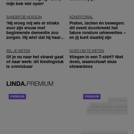
mijn bek viel open'
SANDER DE HOSSON
ADVERTORIAL
'Hij vroeg mij wie er straks
Praten, lachen én bewegen:
voor zijn vrouw met
dit event doorbreekt het
beginnende dementie zou
taboe rondom urineverlies –
zorgen. Hij wist dat hij haar
en jij kunt daarbij zijn
zou moeten loslaten'
WIL JE WETEN
GOED OM TE WETEN
Of je nu naar het strand gaat
Vliegen in een T-shirt? Niet
of naar werk: dit kledingstuk
doen, waarschuwt deze
is onmisbaar
stewardess
LINDA.
PREMIUM
ACHTERGROND
DE STAD VAN
Elske DeWall over Leeu
muziek en haar favoriete p
de stad: 'Een stad die voelt 