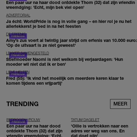
Een paar uur na haar dood ontdekte Thom (32) dat zijn vriendin
vreemdging: 'Echt, mijn bek viel open'
ADVERTORIAL
Ja écht: WorldPride is nog in volle gang – en hier rol je nu het
allerlekkerst je bed in na het feesten
DE ERFENIS
Amy’s zus voert al twintig jaar strijd om erfenis van 10.000 euro:
'Op de uitvaart is ze niet geweest'
LEKKER SAMENGESTELD
Stiefmoeder Naomi is niet welkom bij verjaardagen: 'Hun
moeder wil niet dat ik er ben'
LIEVE HELEEN
Fred (55): 'Ik vind het moeilijk om meerdere keren klaar te
komen tijdens een vrijpartij'
TRENDING
MEER
BEDROGEN VROUW
TATUM DAGELET
Een paar uur na haar dood
'Ollie is vertrokken naar een
ontdekte Thom (32) dat zijn
adres ver weg van ons. En
vriendin vreemdging: 'Echt,
dat doet pijn’