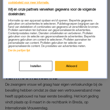
cookiebeleid voor meer informatie.
in Nederland’, aldus de organisatie op de website. ‘In plaats
Wij en onze partners verwerken gegevens voor de volgende
van dat verloskundigen en gynaecologen gaan samenwerken
doeleinden:
om de zorg beter te maken voor de zwangere vrouw, wordt
Informatie op een apparaat opslaan en/of openen. Beperkte gegevens
het nu juist gebruikt om keuzevrijheid van zwangeren te
gebruiken om advertenties te selecteren. Publieksgroepen begrijpen aan de
hand van statistieken of combinaties van gegevens uit verschillende bronnen.
beperken en de samenwerking in de geboortezorg te
Profielen aanmaken ten behoeve van gepersonaliseerde advertenties.
bemoeilijken. Clara Wichmann heeft een crowdfundingsactie
Contentprestaties meten. Diensten ontwikkelen en verbeteren. Profielen
gebruiken voor de selectie van gepersonaliseerde advertenties. Beperkte
gestart om de proceskosten te kunnen betalen.
gegevens gebruiken om content te selecteren. Profielen aanmaken ter
personalisatie van content. Profielen gebruiken ter selectie van
gepersonaliseerde content. De prestaties van advertenties meten.
Derde partijen lijst
Pas de privacy manager instellingen aan om dit
YouTube item te kunnen bekijken.
Instellen
Akkoord
VERTROUWENSBAND
De zwangere vrouw wil graag haar eigen verloskundige bij de
bevalling hebben omdat ze daar een vertrouwensband mee
heeft opgebouwd na haar eerste bevalling. Het kort geding
vindt plaats op 8 maart in de rechtbank in Breda, op
Internationale Vrouwendag.