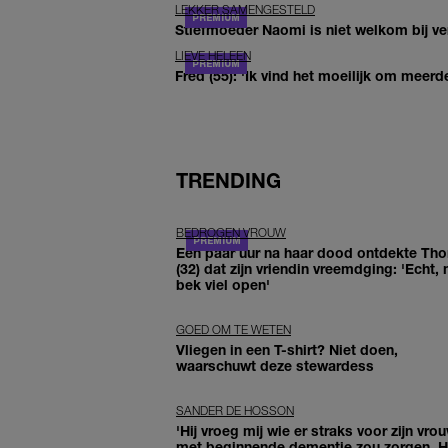
LEKKER SAMENGESTELD
Stiefmoeder Naomi is niet welkom bij ver
LIEVE HELEEN
Fred (55): 'Ik vind het moeilijk om meerde
TRENDING
BEDROGEN VROUW
Een paar uur na haar dood ontdekte Th
(32) dat zijn vriendin vreemdging: 'Echt, 
bek viel open'
GOED OM TE WETEN
Vliegen in een T-shirt? Niet doen,
waarschuwt deze stewardess
SANDER DE HOSSON
'Hij vroeg mij wie er straks voor zijn vro
met beginnende dementie zou zorgen. Hi