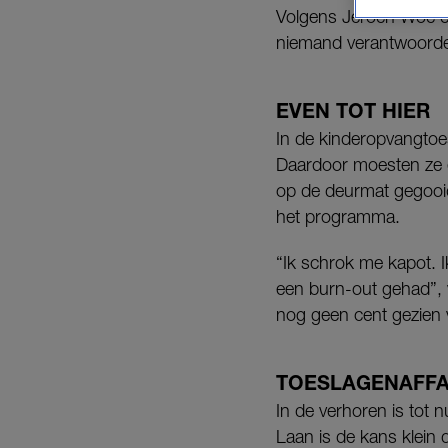
Volgens Jeroen Woe en
niemand verantwoordel
EVEN TOT HIER
In de kinderopvangtoe
Daardoor moesten ze e
op de deurmat gegooid
het programma.
“Ik schrok me kapot. I
een burn-out gehad”, ve
nog geen cent gezien v
TOESLAGENAFFA
In de verhoren is tot 
Laan is de kans klein 