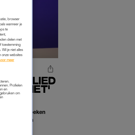
catie, browser
oals wanneer je
pps te
tent,
inden delen met
ef toestemming
Wil je niet alles
an onze websites
voor meer
MAKEN LIED
cteren.
HET NIET'
onnen. Profielen
en en
s gebruiken om
van
s om uit te zoeken
en alvast een