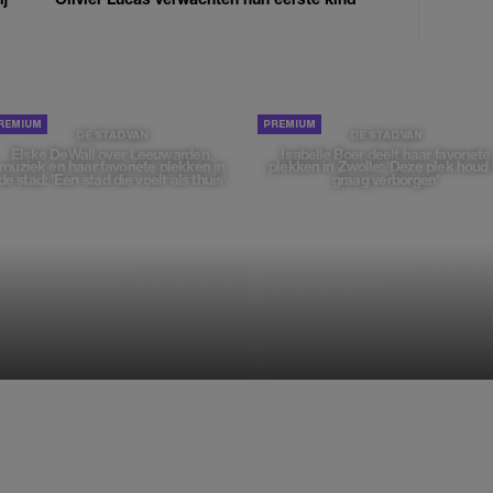
DE STAD VAN
DE STAD VAN
Elske DeWall over Leeuwarden,
Isabelle Boer deelt haar favoriete
muziek en haar favoriete plekken in
plekken in Zwolle: 'Deze plek houd 
de stad: 'Een stad die voelt als thuis'
graag verborgen'