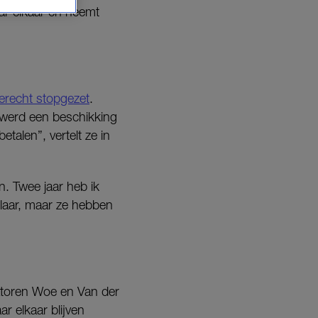
ar elkaar en neemt
erecht stopgezet
.
 werd een beschikking
alen”, vertelt ze in
n. Twee jaar heb ik
 klaar, maar ze hebben
tatoren Woe en Van der
r elkaar blijven