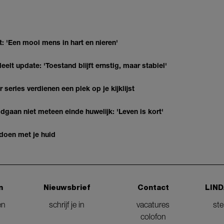
: 'Een mooi mens in hart en nieren'
elt update: 'Toestand blijft ernstig, maar stabiel'
series verdienen een plek op je kijklijst
gaan niet meteen einde huwelijk: 'Leven is kort'
 doen met je huid
n
Nieuwsbrief
Contact
LIND
en
schrijf je in
vacatures
st
colofon