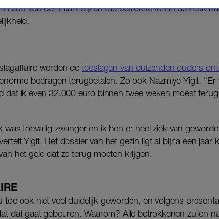
 Niels van der Laan wijzen alle betrokkenen in de zaak na
ijkheid.
slagaffaire werden de
toeslagen van duizenden ouders ont
norme bedragen terugbetalen. Zo ook Nazmiye Yigit. “Er
 dat ik even 32.000 euro binnen twee weken moest terugbet
k was toevallig zwanger en ik ben er heel ziek van geworde
rtelt Yigit. Het dossier van het gezin ligt al bijna een jaar
an het geld dat ze terug moeten krijgen.
IRE
nu toe ook niet veel duidelijk geworden, en volgens presen
dat dat gaat gebeuren. Waarom? Alle betrokkenen zullen naa