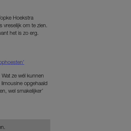
 Wopke Hoekstra
 vreselijk om te zien.
ant het is zo erg.
 ophoesten’
. Wat ze wél kunnen
n limousine opgehaald
n, wel smakelijker’
en.