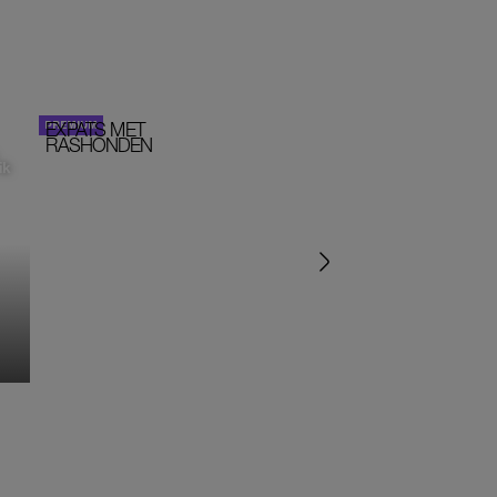
EXPATS MET
STOM!
PORTRETTEN
RASHONDEN
ik
‘IK ZAT IN EEN SEKTE’
‘HET DRAAIT ALLEMA
OM SEKS IN EEN SPIR
JASJE’
MONIQUE KLEMANN