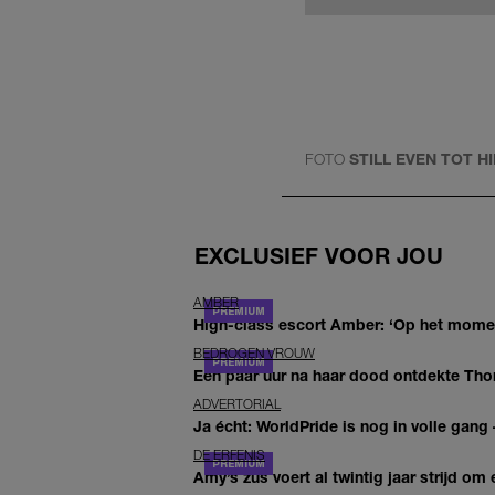
FOTO
STILL EVEN TOT H
EXCLUSIEF VOOR JOU
AMBER
High-class escort Amber: ‘Op het moment
BEDROGEN VROUW
Een paar uur na haar dood ontdekte Thom 
ADVERTORIAL
Ja écht: WorldPride is nog in volle gang –
DE ERFENIS
Amy’s zus voert al twintig jaar strijd om 