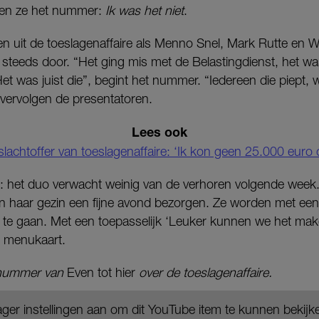
ten ze het nummer:
Ik was het niet
.
en uit de toeslagenaffaire als Menno Snel, Mark Rutte en
steeds door. “Het ging mis met de Belastingdienst, het was
et was juist die”, begint het nummer. “Iedereen die piept, w
 vervolgen de presentatoren.
Lees ook
 slachtoffer van toeslagenaffaire: ‘Ik kon geen 25.000 euro
jn: het duo verwacht weinig van de verhoren volgende week
n haar gezin een fijne avond bezorgen. Ze worden met ee
 te gaan. Met een toepasselijk ‘Leuker kunnen we het make
e menukaart.
t nummer van
Even tot hier
over de toeslagenaffaire.
ger instellingen aan om dit YouTube item te kunnen bekijk