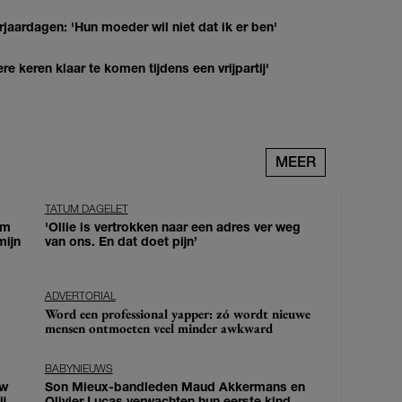
jaardagen: 'Hun moeder wil niet dat ik er ben'
re keren klaar te komen tijdens een vrijpartij'
MEER
TATUM DAGELET
om
'Ollie is vertrokken naar een adres ver weg
mijn
van ons. En dat doet pijn’
ADVERTORIAL
Word een professional yapper: zó wordt nieuwe
mensen ontmoeten veel minder awkward
BABYNIEUWS
uw
Son Mieux-bandleden Maud Akkermans en
j
Olivier Lucas verwachten hun eerste kind