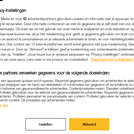
cy-instellingen
 Media en onze
92
advertentiepartners gebruiken cookies om informatie over je apparaat, lo
g te verzamelen. Deze informatie combineren we met de gegevens die je zelf deelt met ons, z
aanmaakt. Dit doen we om het gebruik van onze media te analyseren en onze websites en a
Daarnaast kunnen we, als je hier toestemming voor geeft, je gegevens gebruiken om onze con
 en aanbod te personaliseren en je relevante advertenties te tonen, en voor marketingdoele
ers. Ook content van 13 externe platformen wordt enkel getoond met jouw toestemming. Ge
gen keuze in. Door op "Akkoord" te klikken, geef je toestemming voor onderstaande doeleinden. 
k dan op “Instellen”. Jouw keuze kun je opnieuw aanpassen via “Privacy-instellingen” ondera
u’s van onze apps. Lees meer in ons privacy- en cookiebeleid.
Raadpleeg ons cookiebeleid 
NIEUWS
|
LINDA.
e partners verwerken gegevens voor de volgende doeleinden:
 HIER'-PRESENTATOREN 
p een apparaat opslaan en/of openen. Beperkte gegevens gebruiken om advertenties te sele
SLAGENAFFAIRE: 'IK WAS 
pen begrijpen aan de hand van statistieken of combinaties van gegevens uit verschillende br
 behoeve van gepersonaliseerde advertenties. Contentprestaties meten. Diensten ontwikkel
Profielen gebruiken voor de selectie van gepersonaliseerde advertenties. Beperkte gegeven
21-11-2020
|
LOTTE KUIPERS
lecteren. Profielen aanmaken ter personalisatie van content. Profielen gebruiken ter selectie 
eerde content. De prestaties van advertenties meten.
 lijst
 toeslagenaffaire
gingen deze week van start. Doel i
e misstanden. In ‘Even tot hier’ doen de presentator
Instellen
Akkoord
mmer ‘Ik was het niet’.