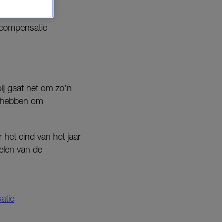
 compensatie
ij gaat het om zo’n
ld hebben om
het eind van het jaar
delen van de
atie