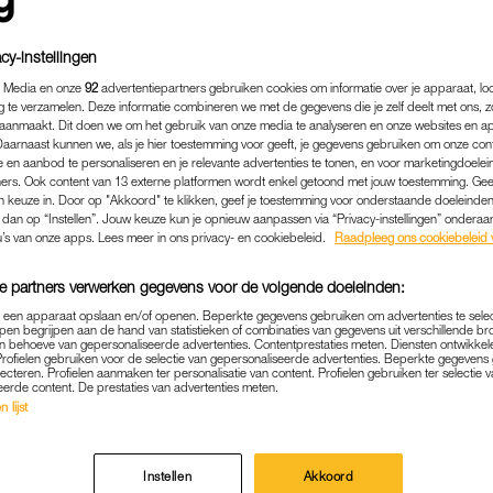
cy-instellingen
 Media en onze
92
advertentiepartners gebruiken cookies om informatie over je apparaat, lo
g te verzamelen. Deze informatie combineren we met de gegevens die je zelf deelt met ons, z
aanmaakt. Dit doen we om het gebruik van onze media te analyseren en onze websites en a
Daarnaast kunnen we, als je hier toestemming voor geeft, je gegevens gebruiken om onze con
 en aanbod te personaliseren en je relevante advertenties te tonen, en voor marketingdoele
ers. Ook content van 13 externe platformen wordt enkel getoond met jouw toestemming. Ge
gen keuze in. Door op "Akkoord" te klikken, geef je toestemming voor onderstaande doeleinden. 
k dan op “Instellen”. Jouw keuze kun je opnieuw aanpassen via “Privacy-instellingen” ondera
u’s van onze apps. Lees meer in ons privacy- en cookiebeleid.
Raadpleeg ons cookiebeleid 
e partners verwerken gegevens voor de volgende doeleinden:
BINNENLAND
|
LINDA.
p een apparaat opslaan en/of openen. Beperkte gegevens gebruiken om advertenties te sele
RDEN TOESLAGENAFFAIR
pen begrijpen aan de hand van statistieken of combinaties van gegevens uit verschillende br
 behoeve van gepersonaliseerde advertenties. Contentprestaties meten. Diensten ontwikkel
T EINDE VAN 2021 GEHOL
Profielen gebruiken voor de selectie van gepersonaliseerde advertenties. Beperkte gegeven
lecteren. Profielen aanmaken ter personalisatie van content. Profielen gebruiken ter selectie 
eerde content. De prestaties van advertenties meten.
29-09-2020
|
ANNA NEELTJE DE BOER
 lijst
e toeslagenaffaire
die in beeld zijn bij de afdeling To
eten eind 2021 geholpen zijn. Dat zegt staatssecreta
Instellen
Akkoord