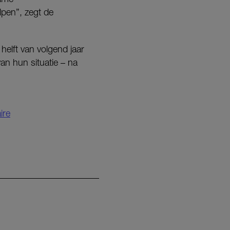
lpen”, zegt de
helft van volgend jaar
n hun situatie – na
ire