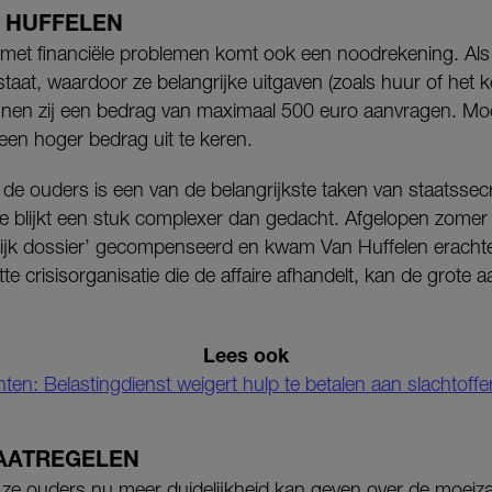
 HUFFELEN
et financiële problemen komt ook een noodrekening. Als 
taat, waardoor ze belangrijke uitgaven (zoals huur of het 
nen zij een bedrag van maximaal 500 euro aanvragen. Mocht
een hoger bedrag uit te keren.
e ouders is een van de belangrijkste taken van staatssecr
ie blijkt een stuk complexer dan gedacht. Afgelopen zomer
telijk dossier’ gecompenseerd en kwam Van Huffelen erachter
 crisisorganisatie die de affaire afhandelt, kan de grote aa
Lees ook
en: Belastingdienst weigert hulp te betalen aan slachtoffer
AATREGELEN
at ze ouders nu meer duidelijkheid kan geven over de moei