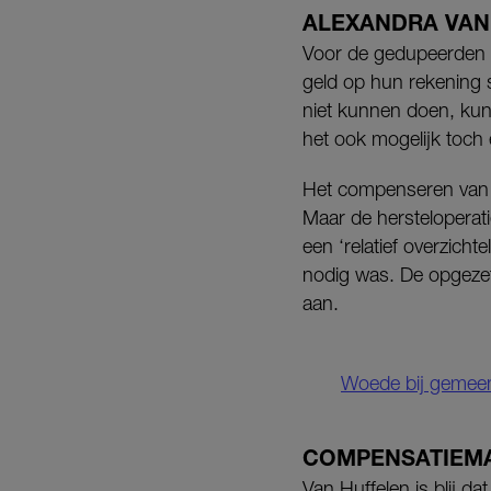
ALEXANDRA VAN
Voor de gedupeerden m
geld op hun rekening s
niet kunnen doen, kun
het ook mogelijk toch 
Het compenseren van d
Maar de hersteloperat
een ‘relatief overzich
nodig was. De opgezette
aan.
Woede bij gemeent
COMPENSATIEM
Van Huffelen is blij d