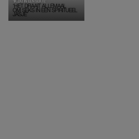
‘IK ZAT IN EEN SEKTE’
‘HET DRAAIT ALLEMAAL
OM SEKS IN EEN SPIRITUEEL 
JASJE’