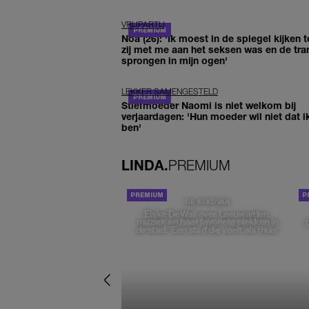
VRIJPARTIJ
Noa (26): 'Ik moest in de spiegel kijken t
zij met me aan het seksen was en de tra
sprongen in mijn ogen'
LEKKER SAMENGESTELD
Stiefmoeder Naomi is niet welkom bij
verjaardagen: 'Hun moeder wil niet dat i
ben'
LINDA.
PREMIUM
DE STAD VAN
Elske DeWall over Leeuwarden,
muziek en haar favoriete plekken in
de stad: 'Een stad die voelt als thuis'