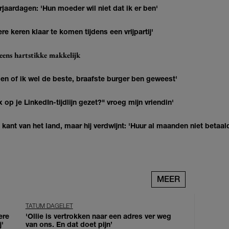
jaardagen: 'Hun moeder wil niet dat ik er ben'
re keren klaar te komen tijdens een vrijpartij'
eens hartstikke makkelijk
agen of ik wel de beste, braafste burger ben geweest'
op je LinkedIn-tijdlijn gezet?" vroeg mijn vriendin'
kant van het land, maar hij verdwijnt: 'Huur al maanden niet betaal
MEER
TATUM DAGELET
ere
'Ollie is vertrokken naar een adres ver weg
j'
van ons. En dat doet pijn’