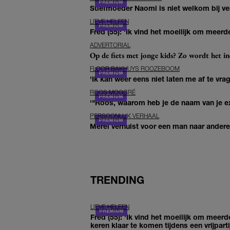
Stiefmoeder Naomi is niet welkom bij ver
LIEVE HELEEN
Fred (55): 'Ik vind het moeilijk om meerde
ADVERTORIAL
Op de fiets met jonge kids? Zo wordt het in
FLOOR BAKHUYS ROOZEBOOM
'Ik kan weer eens niet laten me af te vr
ROOS MOGGRÉ
'"Roos, waarom heb je de naam van je ex 
PERSOONLIJK VERHAAL
Merel verhuist voor een man naar andere 
TRENDING
LIEVE HELEEN
Fred (55): 'Ik vind het moeilijk om meerd
keren klaar te komen tijdens een vrijparti