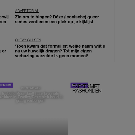
ADVERTORIAL
erwijl
Zin om te bingen? Déze (iconische) queer
nen
series verdienen een plek op je kijklijst
OLCAY GULSEN
'Toen kwam dat formulier: welke naam wilt u
k er
na uw huwelijk dragen? Tot mijn eigen
verbazing aarzelde ik geen moment'
EXPATS MET
STOM!
DE STAD VAN
RASHONDEN
Isabelle Boer deelt haar favoriete
plekken in Zwolle: 'Deze plek houd ik
graag verborgen'