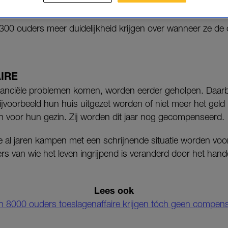
300 ouders meer duidelijkheid krijgen over wanneer ze de
IRE
inanciële problemen komen, worden eerder geholpen. Daarb
bijvoorbeeld hun huis uitgezet worden of niet meer het ge
voor hun gezin. Zij worden dit jaar nog gecompenseerd.
 al jaren kampen met een schrijnende situatie worden voor 
ers van wie het leven ingrijpend is veranderd door het han
Lees ook
n 8000 ouders toeslagenaffaire krijgen tóch geen compens