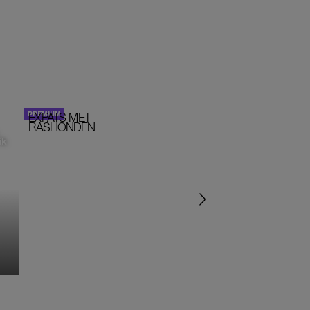
EXPATS MET
STOM!
PORTRETTEN
RASHONDEN
ik
‘IK ZAT IN EEN SEKTE’
‘HET DRAAIT ALLEMA
OM SEKS IN EEN SPIR
JASJE’
MONIQUE KLEMANN