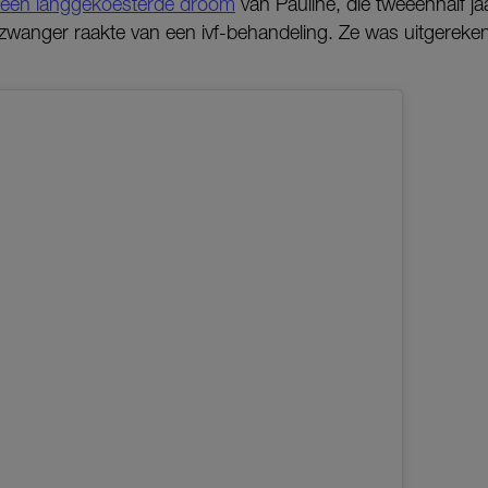
een langgekoesterde droom
van Pauline, die tweeënhalf ja
 zwanger raakte van een ivf-behandeling. Ze was uitgereke