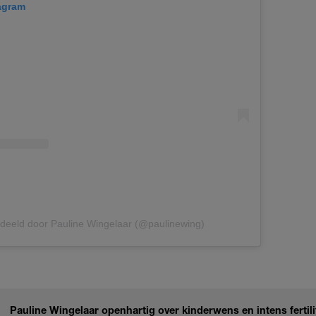
tagram
edeeld door Pauline Wingelaar (@paulinewing)
Pauline Wingelaar openhartig over kinderwens en intens fertilit