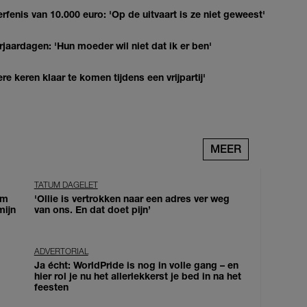
erfenis van 10.000 euro: 'Op de uitvaart is ze niet geweest'
jaardagen: 'Hun moeder wil niet dat ik er ben'
re keren klaar te komen tijdens een vrijpartij'
MEER
TATUM DAGELET
om
'Ollie is vertrokken naar een adres ver weg
mijn
van ons. En dat doet pijn’
ADVERTORIAL
Ja écht: WorldPride is nog in volle gang – en
hier rol je nu het allerlekkerst je bed in na het
feesten