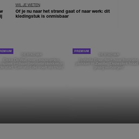
WIL JE WETEN
uw
Of je nu naar het strand gaat of naar werk: dit
j
kledingstuk is onmisbaar
DE STAD VAN
DE STAD VAN
Elske DeWall over Leeuwarden,
Isabelle Boer deelt haar favoriete
muziek en haar favoriete plekken in
plekken in Zwolle: 'Deze plek houd 
de stad: 'Een stad die voelt als thuis'
graag verborgen'