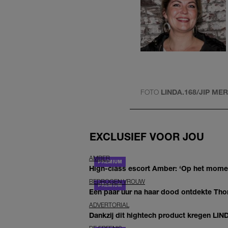
FOTO
LINDA.168/JIP ME
EXCLUSIEF VOOR JOU
AMBER
High-class escort Amber: ‘Op het moment
BEDROGEN VROUW
Een paar uur na haar dood ontdekte Thom 
ADVERTORIAL
Dankzij dit hightech product kregen LIN