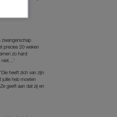
jn zwangerschap
Met precies 20 weken
 samen zo hard
k niet…’
ie heeft zich van zijn
et jullie heb moeten
Ze geeft aan dat zij en