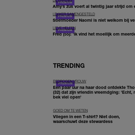
DE ERFENIS
Amy’s zus voert al twintig jaar strijd om 
LEKKER SAMENGESTELD
Stiefmoeder Naomi is niet welkom bij ver
LIEVE HELEEN
Fred (55): 'Ik vind het moeilijk om meerde
TRENDING
BEDROGEN VROUW
Een paar uur na haar dood ontdekte Th
(32) dat zijn vriendin vreemdging: 'Echt, 
bek viel open'
GOED OM TE WETEN
Vliegen in een T-shirt? Niet doen,
waarschuwt deze stewardess