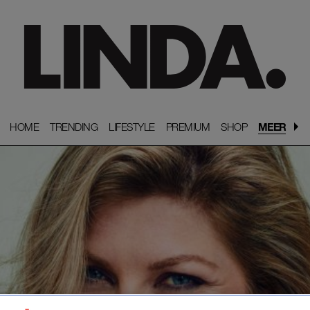
HOME
HOME
TRENDING
TRENDING
LIFESTYLE
LIFESTYLE
PREMIUM
PREMIUM
SHOP
SHOP
MEER