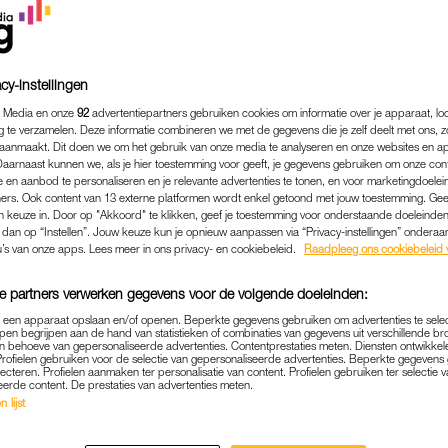
cy-instellingen
 Media en onze
92
advertentiepartners gebruiken cookies om informatie over je apparaat, lo
g te verzamelen. Deze informatie combineren we met de gegevens die je zelf deelt met ons, z
aanmaakt. Dit doen we om het gebruik van onze media te analyseren en onze websites en a
Daarnaast kunnen we, als je hier toestemming voor geeft, je gegevens gebruiken om onze con
 en aanbod te personaliseren en je relevante advertenties te tonen, en voor marketingdoele
ers. Ook content van 13 externe platformen wordt enkel getoond met jouw toestemming. Ge
gen keuze in. Door op "Akkoord" te klikken, geef je toestemming voor onderstaande doeleinden. 
k dan op “Instellen”. Jouw keuze kun je opnieuw aanpassen via “Privacy-instellingen” ondera
u’s van onze apps. Lees meer in ons privacy- en cookiebeleid.
Raadpleeg ons cookiebeleid 
NIEUWS
|
LINDA.
e partners verwerken gegevens voor de volgende doeleinden:
TE GOOISCHE MOEDER' PA
p een apparaat opslaan en/of openen. Beperkte gegevens gebruiken om advertenties te sele
R VERLIEST DOCHTERTJE 
pen begrijpen aan de hand van statistieken of combinaties van gegevens uit verschillende br
 behoeve van gepersonaliseerde advertenties. Contentprestaties meten. Diensten ontwikkel
VROEGGEBOORTE
Profielen gebruiken voor de selectie van gepersonaliseerde advertenties. Beperkte gegeven
lecteren. Profielen aanmaken ter personalisatie van content. Profielen gebruiken ter selectie 
eerde content. De prestaties van advertenties meten.
02-10-2021
|
MARIJE KNEVEL
 lijst
eelt zaterdagavond verdrietig nieuws op Instagram. Z