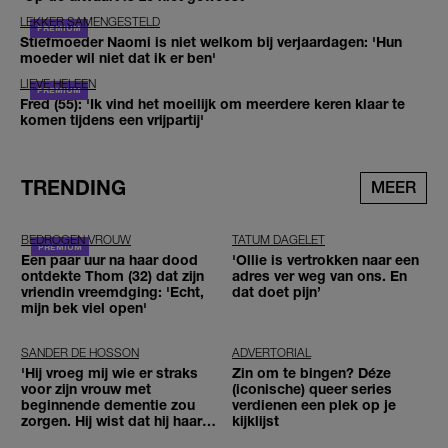
LEKKER SAMENGESTELD
Stiefmoeder Naomi is niet welkom bij verjaardagen: 'Hun
moeder wil niet dat ik er ben'
LIEVE HELEEN
Fred (55): 'Ik vind het moeilijk om meerdere keren klaar te
komen tijdens een vrijpartij'
TRENDING
MEER
BEDROGEN VROUW
TATUM DAGELET
Een paar uur na haar dood
'Ollie is vertrokken naar een
ontdekte Thom (32) dat zijn
adres ver weg van ons. En
vriendin vreemdging: 'Echt,
dat doet pijn’
mijn bek viel open'
SANDER DE HOSSON
ADVERTORIAL
'Hij vroeg mij wie er straks
Zin om te bingen? Déze
voor zijn vrouw met
(iconische) queer series
beginnende dementie zou
verdienen een plek op je
zorgen. Hij wist dat hij haar
kijklijst
zou moeten loslaten'