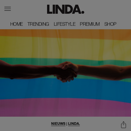
HOME
HOME
TRENDING
TRENDING
LIFESTYLE
LIFESTYLE
PREMIUM
PREMIUM
SHOP
SHOP
NIEUWS
|
LINDA.