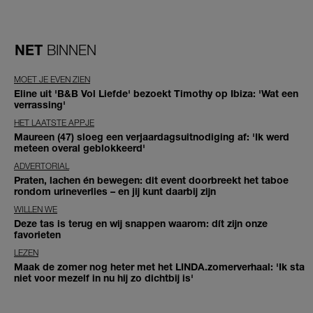
NET
BINNEN
MOET JE EVEN ZIEN
Eline uit 'B&B Vol Liefde' bezoekt Timothy op Ibiza: 'Wat een
verrassing'
HET LAATSTE APPJE
Maureen (47) sloeg een verjaardagsuitnodiging af: 'Ik werd
meteen overal geblokkeerd'
ADVERTORIAL
Praten, lachen én bewegen: dit event doorbreekt het taboe
rondom urineverlies – en jij kunt daarbij zijn
WILLEN WE
Deze tas is terug en wij snappen waarom: dít zijn onze
favorieten
LEZEN
Maak de zomer nog heter met het LINDA.zomerverhaal: 'Ik sta
niet voor mezelf in nu hij zo dichtbij is'