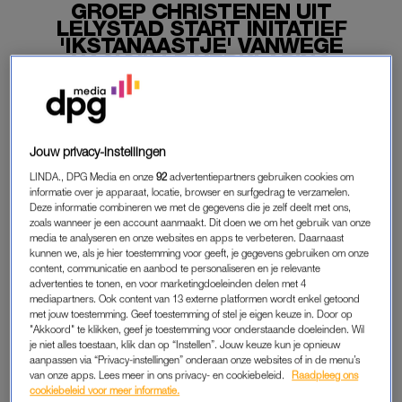
GROEP CHRISTENEN UIT
LELYSTAD START INITATIEF
'IKSTANAASTJE' VANWEGE
NASHVILLE-VERKLARING
07-01-2019
|
YARA MUREAU
Het is het nieuws van de dag:
de Nashville-verklaring
.
Die maakt veel los in Nederland. Zo ook bij een groep
Jouw privacy-instellingen
christenen uit Lelystad, die om deze reden een initiatief
LINDA., DPG Media en onze
92
advertentiepartners gebruiken cookies om
zijn gestart.
informatie over je apparaat, locatie, browser en surfgedrag te verzamelen.
Deze informatie combineren we met de gegevens die je zelf deelt met ons,
zoals wanneer je een account aanmaakt. Dit doen we om het gebruik van onze
Daarmee wordt nog duidelijker dat lang niet álle christenen
media te analyseren en onze websites en apps te verbeteren. Daarnaast
achter de Nashville-verklaring staan.
kunnen we, als je hier toestemming voor geeft, je gegevens gebruiken om onze
content, communicatie en aanbod te personaliseren en je relevante
advertenties te tonen, en voor marketingdoeleinden delen met 4
mediapartners. Ook content van 13 externe platformen wordt enkel getoond
NASHVILLE-VERKLARING
met jouw toestemming. Geef toestemming of stel je eigen keuze in. Door op
"Akkoord" te klikken, geef je toestemming voor onderstaande doeleinden. Wil
In de Nashville-verklaring staat beschreven hoe christenen
je niet alles toestaan, klik dan op “Instellen”. Jouw keuze kun je opnieuw
moeten omgaan met het geloof, het huwelijk en seksualiteit. In
aanpassen via “Privacy-instellingen” onderaan onze websites of in de menu’s
het pamflet staat dat het huwelijk iets is tussen één man en
van onze apps. Lees meer in ons privacy- en cookiebeleid.
Raadpleeg ons
cookiebeleid voor meer informatie.
één vrouw. Maar daar staan niet alle christenen volledig achter.