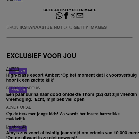
GOED ARTIKEL? DELEN MAAR.
BRON
IKSTANAASTJE.NU
FOTO
GETTY IMAGES
EXCLUSIEF VOOR JOU
AMBER
High-class escort Amber: ‘Op het moment dat ik vooroverbuig
hoor ik een zachte klik’
BEDROGEN VROUW
Een paar uur na haar dood ontdekte Thom (32) dat zijn vriendin
vreemdging: 'Echt, mijn bek viel open'
ADVERTORIAL
Op de fiets met jonge kids? Zo wordt het ineens hartstikke
makkelijk
DE ERFENIS
Amy’s zus voert al twintig jaar strijd om erfenis van 10.000 euro:
'Op de uitvaart is ze niet geweest'