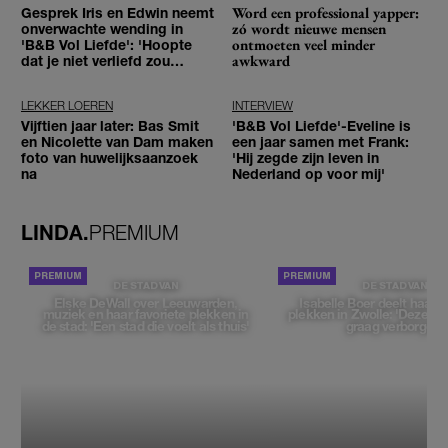
Word een professional yapper:
Gesprek Iris en Edwin neemt
zó wordt nieuwe mensen
onverwachte wending in
ontmoeten veel minder
'B&B Vol Liefde': 'Hoopte
awkward
dat je niet verliefd zou
worden'
LEKKER LOEREN
INTERVIEW
Vijftien jaar later: Bas Smit
'B&B Vol Liefde'-Eveline is
en Nicolette van Dam maken
een jaar samen met Frank:
foto van huwelijksaanzoek
'Hij zegde zijn leven in
na
Nederland op voor mij'
LINDA.
PREMIUM
DE STAD VAN
DE STAD VAN
Elske DeWall over Leeuwarden,
Isabelle Boer deelt haar f
muziek en haar favoriete plekken in
plekken in Zwolle: 'Deze pl
de stad: 'Een stad die voelt als thuis'
graag verborgen'