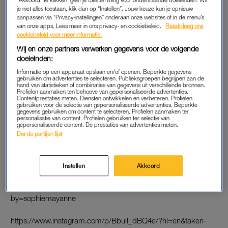
je niet alles toestaan, klik dan op “Instellen”. Jouw keuze kun je opnieuw
https://www.instagram.com/p/BddjzSghwqJ/?hl=en&taken-
aanpassen via “Privacy-instellingen” onderaan onze websites of in de menu’s
by=sophiemayanne
van onze apps. Lees meer in ons privacy- en cookiebeleid.
Raadpleeg ons
cookiebeleid voor meer informatie.
https://www.instagram.com/p/BdNv6RlhwY5/?hl=en&taken-
Wij en onze partners verwerken gegevens voor de volgende
doeleinden:
by=sophiemayanne
Informatie op een apparaat opslaan en/of openen. Beperkte gegevens
gebruiken om advertenties te selecteren. Publieksgroepen begrijpen aan de
https://www.instagram.com/p/Bc8DLs8hOL9/?hl=en&taken-
hand van statistieken of combinaties van gegevens uit verschillende bronnen.
Profielen aanmaken ten behoeve van gepersonaliseerde advertenties.
by=sophiemayanne
Contentprestaties meten. Diensten ontwikkelen en verbeteren. Profielen
gebruiken voor de selectie van gepersonaliseerde advertenties. Beperkte
gegevens gebruiken om content te selecteren. Profielen aanmaken ter
https://www.instagram.com/p/BckhoC3hKHQ/?hl=en&taken-
personalisatie van content. Profielen gebruiken ter selectie van
gepersonaliseerde content. De prestaties van advertenties meten.
by=sophiemayanne
Derde partijen lijst
https://www.instagram.com/p/BcVdWCZh03d/?hl=en&taken-
by=sophiemayanne
Instellen
Akkoord
https://www.instagram.com/p/BcNu_c0BoKF/?hl=en&taken-
by=sophiemayanne
https://www.instagram.com/p/BbulI_dBQ4e/?hl=en&taken-