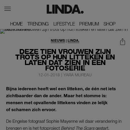
HOME
HOME
TRENDING
TRENDING
LIFESTYLE
LIFESTYLE
PREMIUM
PREMIUM
SHOP
SHOP
NIEUWS
|
LINDA.
DEZE TIEN VROUWEN ZIJN
TROTS OP HUN LITTEKEN EN
LATEN DAT ZIEN IN EEN
FOTOSERIE
12-01-2018
|
YARA MUREAU
Bijna iedereen heeft wel een litteken, de één net iets
zichtbaarder dan de ander. Maar het stomme is:
mensen met opvallende littekens vinden ze lelijk
of schamen zich ervoor.
De Engelse fotograaf Sophie Mayenne wil daar verandering in
brengen en is het fotoproject
Behind The Scars
gestart.