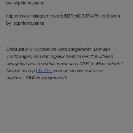
by=sophiemayanne
https://www.instagram.com/p/BZTeoiCBd7b/?hl=en&taken-
by=sophiemayanne
Linda zat in 5 vwo toen ze werd aangereden door een
vrachtwagen. Aan dat ongeluk heeft ze een flink litteken
overgehouden. Ze vertelt erover aan LINDA.tv. Meer video’s?
Meld je aan op
LINDA.tv
voor de nieuwe video’s en
originele
LINDA.tv-
programma’s.