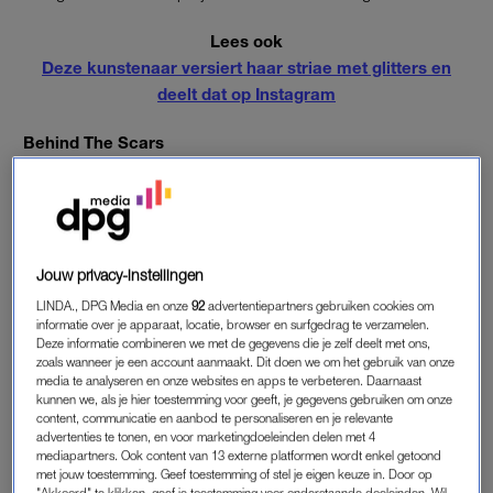
Lees ook
Deze kunstenaar versiert haar striae met glitters en
deelt dat op Instagram
Behind The Scars
Voor haar project heeft ze tientallen mensen met littekens
gefotografeerd en het resultaat is prachtig. Elk model heeft een
eigen verhaal en met die verhalen wil Mayenne anderen
inspireren. Ze probeert er zo voor te zorgen dat mensen met
‘heftige’ littekens minder onzeker worden.
Jouw privacy-instellingen
LINDA., DPG Media en onze
92
advertentiepartners gebruiken cookies om
Benieuwd naar de foto’s? Komen ze.
informatie over je apparaat, locatie, browser en surfgedrag te verzamelen.
Deze informatie combineren we met de gegevens die je zelf deelt met ons,
zoals wanneer je een account aanmaakt. Dit doen we om het gebruik van onze
https://www.instagram.com/p/Bd0avl-BRUT/?hl=en&taken-
media te analyseren en onze websites en apps te verbeteren. Daarnaast
by=sophiemayanne
kunnen we, als je hier toestemming voor geeft, je gegevens gebruiken om onze
content, communicatie en aanbod te personaliseren en je relevante
advertenties te tonen, en voor marketingdoeleinden delen met 4
https://www.instagram.com/p/BdroLjjhXoR/?hl=en&taken-
mediapartners. Ook content van 13 externe platformen wordt enkel getoond
by=sophiemayanne
met jouw toestemming. Geef toestemming of stel je eigen keuze in. Door op
"Akkoord" te klikken, geef je toestemming voor onderstaande doeleinden. Wil