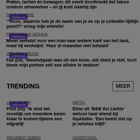
Praten, lachen én bewegen: dit event doorbreekt het taboe
rondom urineverlies – en jij kunt daarbij zijn
ROOS MOGGRÉ
'"Roos, waarom heb je de naam van je ex op je LinkedIn-tijdlijn
gezet?" vroeg mijn vriendin'
PERSOONLIJK VERHAAL
Merel verhuist voor een man naar andere kant van het land,
maar hij verdwijnt: 'Huur al maanden niet betaald'
VERLATEN VROUW
Fae (24): 'Vreemdgaan was uit den boze, dat deed je niet, toch
bleek mijn partner zelf een affaire te hebben'
TRENDING
MEER
LIEVE HELEEN
HEFTIG
Fred (55): 'Ik vind het
Eline uit 'B&B Vol Liefde'
moeilijk om meerdere keren
verloor haar vriend bij
klaar te komen tijdens een
liquidatie: 'Een beeld dat op
vrijpartij'
je netvlies blijft'
FRAGMENT GEMIST
ADVERTORIAL