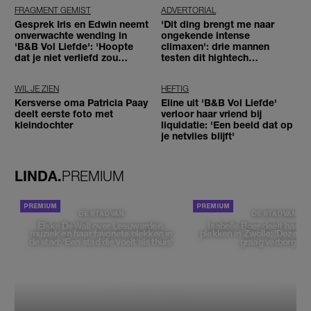
FRAGMENT GEMIST
ADVERTORIAL
Gesprek Iris en Edwin neemt
'Dit ding brengt me naar
onverwachte wending in
ongekende intense
'B&B Vol Liefde': 'Hoopte
climaxen': drie mannen
dat je niet verliefd zou
testen dit hightech
worden'
seksspeeltje
WIL JE ZIEN
HEFTIG
Kersverse oma Patricia Paay
Eline uit 'B&B Vol Liefde'
deelt eerste foto met
verloor haar vriend bij
kleindochter
liquidatie: 'Een beeld dat op
je netvlies blijft'
LINDA.
PREMIUM
DE STAD VAN
DE STAD VAN
Elske DeWall over Leeuwarden,
Isabelle Boer deelt haar f
muziek en haar favoriete plekken in
plekken in Zwolle: 'Deze pl
de stad: 'Een stad die voelt als thuis'
graag verborgen'