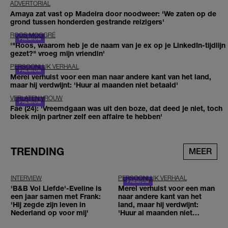
ADVERTORIAL
Amaya zat vast op Madeira door noodweer: 'We zaten op de
grond tussen honderden gestrande reizigers'
ROOS MOGGRÉ
'"Roos, waarom heb je de naam van je ex op je LinkedIn-tijdlijn
gezet?" vroeg mijn vriendin'
PERSOONLIJK VERHAAL
Merel verhuist voor een man naar andere kant van het land,
maar hij verdwijnt: 'Huur al maanden niet betaald'
VERLATEN VROUW
Fae (24): 'Vreemdgaan was uit den boze, dat deed je niet, toch
bleek mijn partner zelf een affaire te hebben'
TRENDING
MEER
INTERVIEW
PERSOONLIJK VERHAAL
'B&B Vol Liefde'-Eveline is
Merel verhuist voor een man
een jaar samen met Frank:
naar andere kant van het
'Hij zegde zijn leven in
land, maar hij verdwijnt:
Nederland op voor mij'
'Huur al maanden niet
betaald'