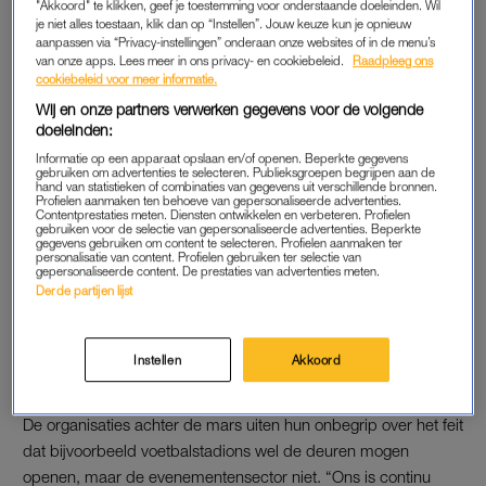
"Akkoord" te klikken, geef je toestemming voor onderstaande doeleinden. Wil
afgeven aan de overheid.
je niet alles toestaan, klik dan op “Instellen”. Jouw keuze kun je opnieuw
aanpassen via “Privacy-instellingen” onderaan onze websites of in de menu’s
van onze apps. Lees meer in ons privacy- en cookiebeleid.
Raadpleeg ons
“De sector vraagt om een duidelijk toekomstplan, met
cookiebeleid voor meer informatie.
meetbare afspraken, maar ook om erkenning voor de
Wij en onze partners verwerken gegevens voor de volgende
emotionele gesteldheid van de vele bezoekers en makers die
doeleinden:
zich niet gehoord voelen. We willen elkaar weer kunnen
Informatie op een apparaat opslaan en/of openen. Beperkte gegevens
ontmoeten, weer kunnen lachen en dansen. Bovenal willen we
gebruiken om advertenties te selecteren. Publieksgroepen begrijpen aan de
hand van statistieken of combinaties van gegevens uit verschillende bronnen.
weer vooruit kunnen kijken.”
Profielen aanmaken ten behoeve van gepersonaliseerde advertenties.
Contentprestaties meten. Diensten ontwikkelen en verbeteren. Profielen
gebruiken voor de selectie van gepersonaliseerde advertenties. Beperkte
gegevens gebruiken om content te selecteren. Profielen aanmaken ter
personalisatie van content. Profielen gebruiken ter selectie van
ONBEGRIP
gepersonaliseerde content. De prestaties van advertenties meten.
Derde partijen lijst
Demissionair premier Mark Rutte maakte vrijdagavond
tijdens
een persconferentie
bekend dat discotheken en nachtclubs tot
1 november dicht blijven. Festivals gaan sowieso tot 20
Instellen
Akkoord
september niet door.
De organisaties achter de mars uiten hun onbegrip over het feit
dat bijvoorbeeld voetbalstadions wel de deuren mogen
openen, maar de evenementensector niet. “Ons is continu