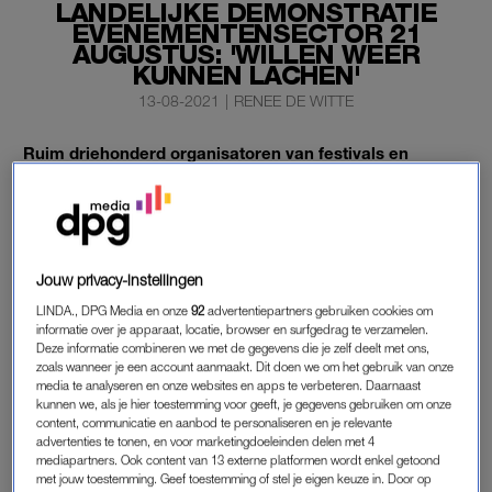
LANDELIJKE DEMONSTRATIE
EVENEMENTENSECTOR 21
AUGUSTUS: 'WILLEN WEER
KUNNEN LACHEN'
13-08-2021
|
RENEE DE WITTE
Ruim driehonderd organisatoren van festivals en
evenementen gaan op 21 augustus de straat op voor
een demonstratie, zo laat een woordvoerder van de
organisaties weten.
Onder anderen de organisatoren van Lowlands, DGTL, North
Jouw privacy-instellingen
Sea Jazz, Best Kept Secret, A State of Trance en Soenda zijn
LINDA., DPG Media en onze
92
advertentiepartners gebruiken cookies om
van de partij.
informatie over je apparaat, locatie, browser en surfgedrag te verzamelen.
Deze informatie combineren we met de gegevens die je zelf deelt met ons,
zoals wanneer je een account aanmaakt. Dit doen we om het gebruik van onze
media te analyseren en onze websites en apps te verbeteren. Daarnaast
VREEDZAME DEMONSTRATIE
kunnen we, als je hier toestemming voor geeft, je gegevens gebruiken om onze
content, communicatie en aanbod te personaliseren en je relevante
Het gaat om een vreedzame demonstratie in Amsterdam,
advertenties te tonen, en voor marketingdoeleinden delen met 4
Utrecht en Rotterdam. Andere steden volgen eventueel nog.
mediapartners. Ook content van 13 externe platformen wordt enkel getoond
met jouw toestemming. Geef toestemming of stel je eigen keuze in. Door op
Met het protest willen de festivalorganisatoren een signaal