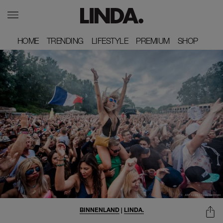
HOME
HOME
TRENDING
TRENDING
LIFESTYLE
LIFESTYLE
PREMIUM
PREMIUM
SHOP
SHOP
BINNENLAND
|
LINDA.