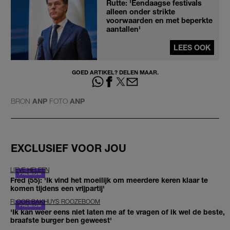
Rutte: 'Eendaagse festivals
alleen onder strikte
voorwaarden en met beperkte
aantallen'
LEES OOK
GOED ARTIKEL? DELEN MAAR.
BRON
ANP
FOTO
ANP
EXCLUSIEF VOOR JOU
LIEVE HELEEN
Fred (55): 'Ik vind het moeilijk om meerdere keren klaar te
komen tijdens een vrijpartij'
FLOOR BAKHUYS ROOZEBOOM
'Ik kan weer eens niet laten me af te vragen of ik wel de beste,
braafste burger ben geweest'