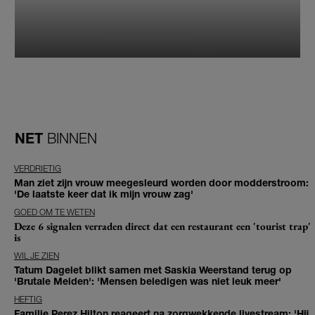
NET
BINNEN
VERDRIETIG
Man ziet zijn vrouw meegesleurd worden door modderstroom:
'De laatste keer dat ik mijn vrouw zag'
GOED OM TE WETEN
Deze 6 signalen verraden direct dat een restaurant een 'tourist trap'
is
WIL JE ZIEN
Tatum Dagelet blikt samen met Saskia Weerstand terug op
'Brutale Meiden': 'Mensen beledigen was niet leuk meer'
HEFTIG
Familie Perez Hilton reageert na zorgwekkende livestream: 'Hij