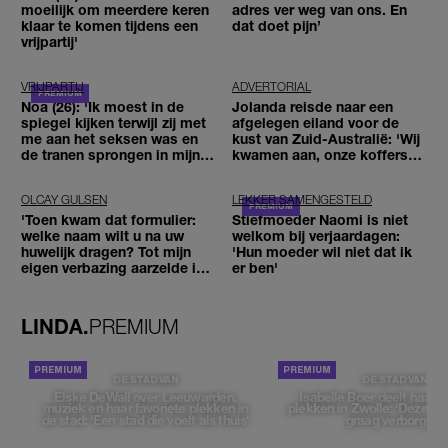
moeilijk om meerdere keren
adres ver weg van ons. En
klaar te komen tijdens een
dat doet pijn’
vrijpartij'
VRIJPARTIJ
ADVERTORIAL
Noa (26): 'Ik moest in de
Jolanda reisde naar een
spiegel kijken terwijl zij met
afgelegen eiland voor de
me aan het seksen was en
kust van Zuid-Australië: 'Wij
de tranen sprongen in mijn
kwamen aan, onze koffers
ogen'
niet'
OLCAY GULSEN
LEKKER SAMENGESTELD
'Toen kwam dat formulier:
Stiefmoeder Naomi is niet
welke naam wilt u na uw
welkom bij verjaardagen:
huwelijk dragen? Tot mijn
'Hun moeder wil niet dat ik
eigen verbazing aarzelde ik
er ben'
geen moment'
LINDA.
PREMIUM
DE STAD VAN
DE STAD VAN
Elske DeWall over Leeuwarden,
Isabelle Boer deelt haar f
muziek en haar favoriete plekken in
plekken in Zwolle: 'Deze pl
de stad: 'Een stad die voelt als thuis'
graag verborgen'