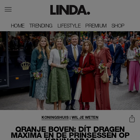
HOME
HOME
TRENDING
TRENDING
LIFESTYLE
LIFESTYLE
PREMIUM
PREMIUM
SHOP
SHOP
KONINGSHUIS
|
WIL JE WETEN
ORANJE BOVEN: DÍT DRAGEN
MÁXIMA EN DE PRINSESSEN OP