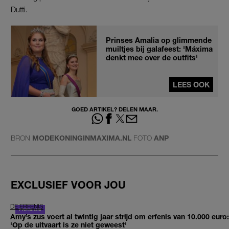
Dutti.
Prinses Amalia op glimmende
muiltjes bij galafeest: 'Máxima
denkt mee over de outfits'
LEES OOK
GOED ARTIKEL? DELEN MAAR.
BRON
MODEKONINGINMAXIMA.NL
FOTO
ANP
EXCLUSIEF VOOR JOU
DE ERFENIS
Amy’s zus voert al twintig jaar strijd om erfenis van 10.000 euro:
'Op de uitvaart is ze niet geweest'