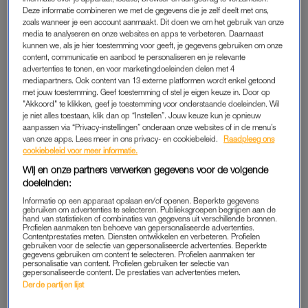
van Santesteban.
Deze informatie combineren we met de gegevens die je zelf deelt met ons,
zoals wanneer je een account aanmaakt. Dit doen we om het gebruik van onze
Tekst loopt door onder de afbeelding.
media te analyseren en onze websites en apps te verbeteren. Daarnaast
kunnen we, als je hier toestemming voor geeft, je gegevens gebruiken om onze
content, communicatie en aanbod te personaliseren en je relevante
advertenties te tonen, en voor marketingdoeleinden delen met 4
mediapartners. Ook content van 13 externe platformen wordt enkel getoond
met jouw toestemming. Geef toestemming of stel je eigen keuze in. Door op
"Akkoord" te klikken, geef je toestemming voor onderstaande doeleinden. Wil
je niet alles toestaan, klik dan op “Instellen”. Jouw keuze kun je opnieuw
aanpassen via “Privacy-instellingen” onderaan onze websites of in de menu’s
van onze apps. Lees meer in ons privacy- en cookiebeleid.
Raadpleeg ons
cookiebeleid voor meer informatie.
Wij en onze partners verwerken gegevens voor de volgende
doeleinden:
Informatie op een apparaat opslaan en/of openen. Beperkte gegevens
gebruiken om advertenties te selecteren. Publieksgroepen begrijpen aan de
hand van statistieken of combinaties van gegevens uit verschillende bronnen.
Profielen aanmaken ten behoeve van gepersonaliseerde advertenties.
Contentprestaties meten. Diensten ontwikkelen en verbeteren. Profielen
gebruiken voor de selectie van gepersonaliseerde advertenties. Beperkte
gegevens gebruiken om content te selecteren. Profielen aanmaken ter
personalisatie van content. Profielen gebruiken ter selectie van
gepersonaliseerde content. De prestaties van advertenties meten.
Koningin Máxima en haar
Derde partijen lijst
legendarische outfits door de
jaren heen - onze vijf