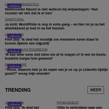
LEKKER SAMENGESTELD
Stiefmoeder Naomi is niet welkom bij verjaardagen: 'Hun
moeder wil niet dat ik er ben'
ADVERTORIAL
Ja écht: WorldPride is nog in volle gang – en hier rol je nu het
allerlekkerst je bed in na het feesten
LIEVE HELEEN
Fred (55): 'Ik vind het moeilijk om meerdere keren klaar te
komen tijdens een vrijpartij'
FLOOR BAKHUYS ROOZEBOOM
'Ik kan weer eens niet laten me af te vragen of ik wel de beste,
braafste burger ben geweest'
ROOS MOGGRÉ
'"Roos, waarom heb je de naam van je ex op je LinkedIn-tijdlijn
gezet?" vroeg mijn vriendin'
TRENDING
MEER
LIEVE HELEEN
TATUM DAGELET
Fred (55): 'Ik vind het
'Ollie is vertrokken naar een