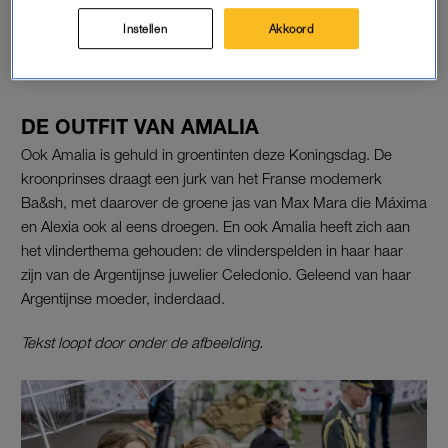
favorieten
Instellen
Akkoord
LEES OOK
DE OUTFIT VAN AMALIA
Ook Amalia is gehuld in groentinten deze Koningsdag. De
kroonprinses draagt een jurk van het Franse modemerk
Ba&sh, met daarover de groene jas van Max Mara die Máxima
en Alexia ook al eens droegen. En ook Amalia heeft zich aan
het vlinderthema gehouden: de vlinderspelden in haar haar
zijn van de Argentijnse juwelier Celedonio. Geleend van haar
Argentijnse moeder, inderdaad.
Tekst loopt door onder de afbeelding.