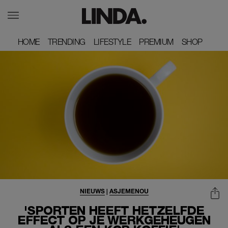
HOME
HOME
TRENDING
TRENDING
LIFESTYLE
LIFESTYLE
PREMIUM
PREMIUM
SHOP
SHOP
NIEUWS
|
ASJEMENOU
'SPORTEN HEEFT HETZELFDE
EFFECT OP JE WERKGEHEUGEN