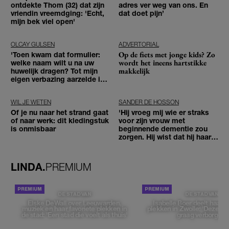
ontdekte Thom (32) dat zijn
adres ver weg van ons. En
vriendin vreemdging: 'Echt,
dat doet pijn’
mijn bek viel open'
OLCAY GULSEN
ADVERTORIAL
Op de fiets met jonge kids? Zo
'Toen kwam dat formulier:
wordt het ineens hartstikke
welke naam wilt u na uw
makkelijk
huwelijk dragen? Tot mijn
eigen verbazing aarzelde ik
geen moment'
WIL JE WETEN
SANDER DE HOSSON
Of je nu naar het strand gaat
'Hij vroeg mij wie er straks
of naar werk: dit kledingstuk
voor zijn vrouw met
is onmisbaar
beginnende dementie zou
zorgen. Hij wist dat hij haar
zou moeten loslaten'
LINDA.
PREMIUM
DE STAD VAN
DE STAD VAN
Elske DeWall over Leeuwarden,
Isabelle Boer deelt haar f
muziek en haar favoriete plekken in
plekken in Zwolle: 'Deze pl
de stad: 'Een stad die voelt als thuis'
graag verborgen'