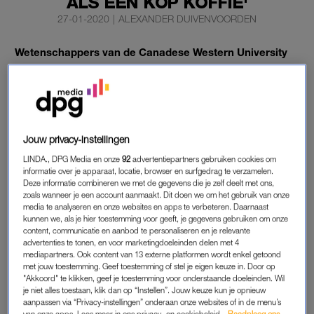
ALS EEN KOP KOFFIE'
27-01-2020
|
ALEXANDER DUIVENVOORDEN
Wetenschappers van de Canadese Western University
hebben ontdekt dat sporten op de vroege morgen
hetzelfde effect heeft als de cafeïne uit een kop koffie.
Vanaf nu wordt het dus kiezen: een bakkie pleur of tóch even
Jouw privacy-instellingen
sporten als je wakker wordt?
LINDA., DPG Media en onze
92
advertentiepartners gebruiken cookies om
informatie over je apparaat, locatie, browser en surfgedrag te verzamelen.
Deze informatie combineren we met de gegevens die je zelf deelt met ons,
KOFFIE
zoals wanneer je een account aanmaakt. Dit doen we om het gebruik van onze
media te analyseren en onze websites en apps te verbeteren. Daarnaast
Uit eerdere onderzoeken bleek al dat sporten een positief
kunnen we, als je hier toestemming voor geeft, je gegevens gebruiken om onze
effect heeft op het werkgeheugen, dat je helpt bij het uitvoeren
content, communicatie en aanbod te personaliseren en je relevante
van bepaalde taken zoals boodschappen doen. De
advertenties te tonen, en voor marketingdoeleinden delen met 4
mediapartners. Ook content van 13 externe platformen wordt enkel getoond
wetenschappers die sporten tegenover cafeïne zetten, waren
met jouw toestemming. Geef toestemming of stel je eigen keuze in. Door op
benieuwd welk van de twee het effectiefst is.
"Akkoord" te klikken, geef je toestemming voor onderstaande doeleinden. Wil
je niet alles toestaan, klik dan op “Instellen”. Jouw keuze kun je opnieuw
aanpassen via “Privacy-instellingen” onderaan onze websites of in de menu’s
Voor hun onderzoek benaderden ze dertig mensen die
van onze apps. Lees meer in ons privacy- en cookiebeleid.
Raadpleeg ons