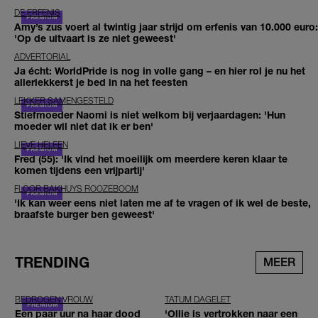
DE ERFENIS
Amy’s zus voert al twintig jaar strijd om erfenis van 10.000 euro:
'Op de uitvaart is ze niet geweest'
ADVERTORIAL
Ja écht: WorldPride is nog in volle gang – en hier rol je nu het
allerlekkerst je bed in na het feesten
LEKKER SAMENGESTELD
Stiefmoeder Naomi is niet welkom bij verjaardagen: 'Hun
moeder wil niet dat ik er ben'
LIEVE HELEEN
Fred (55): 'Ik vind het moeilijk om meerdere keren klaar te
komen tijdens een vrijpartij'
FLOOR BAKHUYS ROOZEBOOM
'Ik kan weer eens niet laten me af te vragen of ik wel de beste,
braafste burger ben geweest'
TRENDING
MEER
BEDROGEN VROUW
TATUM DAGELET
Een paar uur na haar dood
'Ollie is vertrokken naar een