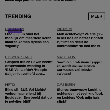
TRENDING
MEER
LIEVE HELEEN
INTERVIEW
Fred (55): 'Ik vind het
Man achtervolgt Valerie (35)
moeilijk om meerdere keren
in het bos en betast zichzelf,
klaar te komen tijdens een
zij filmt en deelt de
vrijpartij'
confrontatie: 'Ik laat me niet
tegenhouden'
FRAGMENT GEMIST
ADVERTORIAL
Word een professional yapper:
Gesprek Iris en Edwin neemt
zó wordt nieuwe mensen
onverwachte wending in
ontmoeten veel minder
'B&B Vol Liefde': 'Hoopte
awkward
dat je niet verliefd zou
worden'
HEFTIG
ZURE BUREN
Eline uit 'B&B Vol Liefde'
Sterres buurvrouw kookt 's
verloor haar vriend bij
ochtends met veel knoflook
liquidatie: 'Een beeld dat op
en kruiden: 'Ook mijn huis
je netvlies blijft'
stinkt'