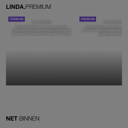
LINDA.
PREMIUM
DE STAD VAN
DE STAD VAN
Elske DeWall over Leeuwarden,
Isabelle Boer deelt haar f
muziek en haar favoriete plekken in
plekken in Zwolle: 'Deze pl
de stad: 'Een stad die voelt als thuis'
graag verborgen'
NET
BINNEN