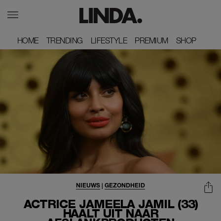
HOME
HOME
TRENDING
TRENDING
LIFESTYLE
LIFESTYLE
PREMIUM
PREMIUM
SHOP
SHOP
NIEUWS
|
GEZONDHEID
ACTRICE JAMEELA JAMIL (33)
HAALT UIT NAAR