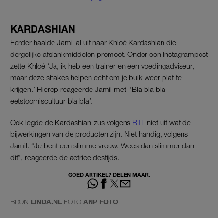
KARDASHIAN
Eerder haalde Jamil al uit naar Khloé Kardashian die
dergelijke afslankmiddelen promoot. Onder een Instagrampost
zette Khloé ‘Ja, ik heb een trainer en een voedingadviseur,
maar deze shakes helpen echt om je buik weer plat te
krijgen.’ Hierop reageerde Jamil met: ‘Bla bla bla
eetstoorniscultuur bla bla’.
Ook legde de Kardashian-zus volgens
RTL
niet uit wat de
bijwerkingen van de producten zijn. Niet handig, volgens
Jamil: “Je bent een slimme vrouw. Wees dan slimmer dan
dit”, reageerde de actrice destijds.
GOED ARTIKEL? DELEN MAAR.
BRON
LINDA.NL
FOTO
ANP FOTO