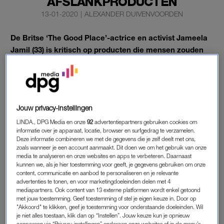
AFSLANKPRODUCTEN
13-01-2020
|
ALEXANDER DUIVENVOORDEN
De Britse ‘The Good Place’-actrice en activist Jameela
Jamil (33) is kritisch op producten die mensen zouden
helpen met afvallen. Volgens haar werken ze niet en zijn
ze gevaarlijk.
Die boodschap draagt ze al langere tijd uit.
Jouw privacy-instellingen
LINDA., DPG Media en onze
92
advertentiepartners gebruiken cookies om
JAMEELA JAMIL
informatie over je apparaat, locatie, browser en surfgedrag te verzamelen.
Deze informatie combineren we met de gegevens die je zelf deelt met ons,
Toen het gerucht ging dat
zangeres Adele meer dan twintig kilo
zoals wanneer je een account aanmaakt. Dit doen we om het gebruik van onze
verloor
door dat soort poeders en pillen, besloot Jamil een
media te analyseren en onze websites en apps te verbeteren. Daarnaast
video te plaatsen op Instagram. “Ik ben er niet alleen tegen
kunnen we, als je hier toestemming voor geeft, je gegevens gebruiken om onze
content, communicatie en aanbod te personaliseren en je relevante
omdat de producten niet werken, gevaarlijk zijn en de
advertenties te tonen, en voor marketingdoeleinden delen met 4
bijwerkingen nooit uitgelegd worden. Ik ben er tegen omdat
mediapartners. Ook content van 13 externe platformen wordt enkel getoond
met jouw toestemming. Geef toestemming of stel je eigen keuze in. Door op
het een grote leugen is.” Volgens de actrice krijg je nooit het
"Akkoord" te klikken, geef je toestemming voor onderstaande doeleinden. Wil
lijntje dat je wil door deze producten te gebruiken.
je niet alles toestaan, klik dan op “Instellen”. Jouw keuze kun je opnieuw
aanpassen via “Privacy-instellingen” onderaan onze websites of in de menu’s