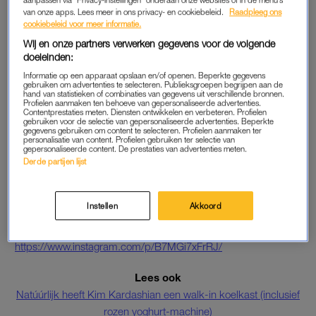
van onze apps. Lees meer in ons privacy- en cookiebeleid.
Raadpleeg ons
Lees ook
cookiebeleid voor meer informatie.
Vlogger Mascha over haar appelfiguur: ‘Ik word al jaren
Wij en onze partners verwerken gegevens voor de volgende
gefeliciteerd met mijn ‘zwangerschap”
doeleinden:
Informatie op een apparaat opslaan en/of openen. Beperkte gegevens
Influencers en andere
celebrities
praten volgens Jamil over
gebruiken om advertenties te selecteren. Publieksgroepen begrijpen aan de
hand van statistieken of combinaties van gegevens uit verschillende bronnen.
deze producten, om vervolgens met het geld dat ze ervoor
Profielen aanmaken ten behoeve van gepersonaliseerde advertenties.
krijgen te trainen en gezond te eten. Dáár hebben ze hun
Contentprestaties meten. Diensten ontwikkelen en verbeteren. Profielen
gebruiken voor de selectie van gepersonaliseerde advertenties. Beperkte
slanke lichaam aan te danken. “In mijn elf jaar durende
gegevens gebruiken om content te selecteren. Profielen aanmaken ter
personalisatie van content. Profielen gebruiken ter selectie van
carrière ben ik ook vaak gevraagd reclame te maken voor
gepersonaliseerde content. De prestaties van advertenties meten.
Derde partijen lijst
dergelijke poeders en producten. Daar ben ik nooit op
ingegaan. Een merk wil dan mijn – van nature slanke –
lichaam gebruiken voor de verkoop van hun producten.” Dat
Instellen
Akkoord
vindt de actrice maar niks.
https://www.instagram.com/p/B7MGi7xFrRJ/
Lees ook
Natúúrlijk heeft Kim Kardashian een walk-in koelkast (inclusief
rozen yoghurt-machine)