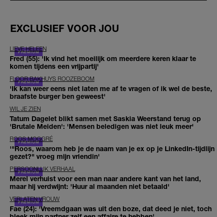
EXCLUSIEF VOOR JOU
LIEVE HELEEN
Fred (55): 'Ik vind het moeilijk om meerdere keren klaar te
komen tijdens een vrijpartij'
FLOOR BAKHUYS ROOZEBOOM
'Ik kan weer eens niet laten me af te vragen of ik wel de beste,
braafste burger ben geweest'
WIL JE ZIEN
Tatum Dagelet blikt samen met Saskia Weerstand terug op
'Brutale Meiden': 'Mensen beledigen was niet leuk meer'
ROOS MOGGRÉ
'"Roos, waarom heb je de naam van je ex op je LinkedIn-tijdlijn
gezet?" vroeg mijn vriendin'
PERSOONLIJK VERHAAL
Merel verhuist voor een man naar andere kant van het land,
maar hij verdwijnt: 'Huur al maanden niet betaald'
VERLATEN VROUW
Fae (24): 'Vreemdgaan was uit den boze, dat deed je niet, toch
bleek mijn partner zelf een affaire te hebben'