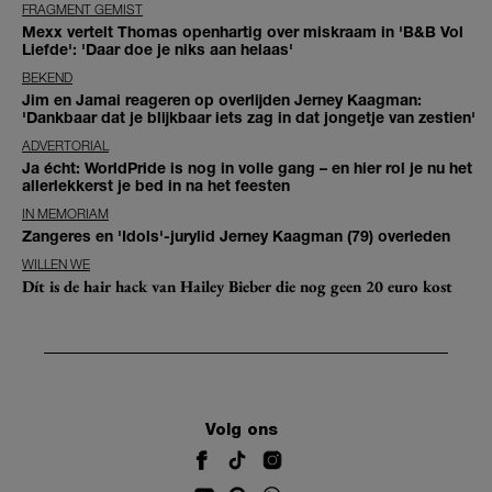
FRAGMENT GEMIST
Mexx vertelt Thomas openhartig over miskraam in 'B&B Vol
Liefde': 'Daar doe je niks aan helaas'
BEKEND
Jim en Jamai reageren op overlijden Jerney Kaagman:
'Dankbaar dat je blijkbaar iets zag in dat jongetje van zestien'
ADVERTORIAL
Ja écht: WorldPride is nog in volle gang – en hier rol je nu het
allerlekkerst je bed in na het feesten
IN MEMORIAM
Zangeres en 'Idols'-jurylid Jerney Kaagman (79) overleden
WILLEN WE
Dít is de hair hack van Hailey Bieber die nog geen 20 euro kost
Volg ons