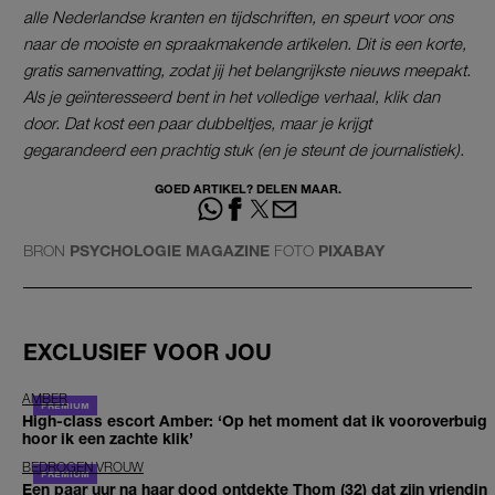
alle Nederlandse kranten en tijdschriften, en speurt voor ons
naar de mooiste en spraakmakende artikelen. Dit is een korte,
gratis samenvatting, zodat jij het belangrijkste nieuws meepakt.
Als je geïnteresseerd bent in het volledige verhaal, klik dan
door. Dat kost een paar dubbeltjes, maar je krijgt
gegarandeerd een prachtig stuk (en je steunt de journalistiek).
GOED ARTIKEL? DELEN MAAR.
BRON
PSYCHOLOGIE MAGAZINE
FOTO
PIXABAY
EXCLUSIEF VOOR JOU
AMBER
High-class escort Amber: ‘Op het moment dat ik vooroverbuig
hoor ik een zachte klik’
BEDROGEN VROUW
Een paar uur na haar dood ontdekte Thom (32) dat zijn vriendin