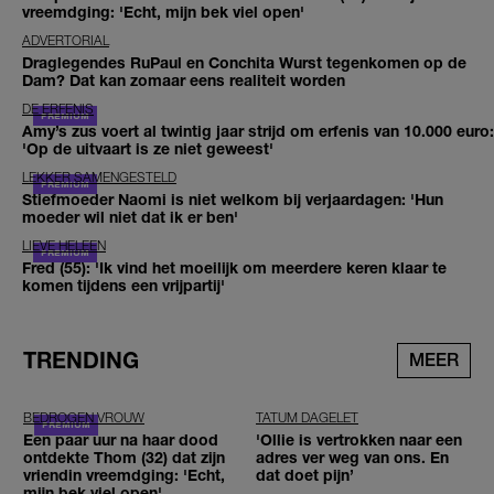
vreemdging: 'Echt, mijn bek viel open'
ADVERTORIAL
Draglegendes RuPaul en Conchita Wurst tegenkomen op de
Dam? Dat kan zomaar eens realiteit worden
DE ERFENIS
Amy’s zus voert al twintig jaar strijd om erfenis van 10.000 euro:
'Op de uitvaart is ze niet geweest'
LEKKER SAMENGESTELD
Stiefmoeder Naomi is niet welkom bij verjaardagen: 'Hun
moeder wil niet dat ik er ben'
LIEVE HELEEN
Fred (55): 'Ik vind het moeilijk om meerdere keren klaar te
komen tijdens een vrijpartij'
TRENDING
MEER
BEDROGEN VROUW
TATUM DAGELET
Een paar uur na haar dood
'Ollie is vertrokken naar een
ontdekte Thom (32) dat zijn
adres ver weg van ons. En
vriendin vreemdging: 'Echt,
dat doet pijn’
mijn bek viel open'