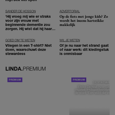
SANDER DE HOSSON
ADVERTORIAL
Op de fiets met jonge kids? Zo
'Hij vroeg mij wie er straks
wordt het ineens hartstikke
voor zijn vrouw met
makkelijk
beginnende dementie zou
zorgen. Hij wist dat hij haar
zou moeten loslaten'
GOED OM TE WETEN
WIL JE WETEN
Vliegen in een T-shirt? Niet
Of je nu naar het strand gaat
doen, waarschuwt deze
of naar werk: dit kledingstuk
stewardess
is onmisbaar
LINDA.
PREMIUM
ACHTERGROND
DE STAD VAN
Elske DeWall over Leeu
muziek en haar favoriete p
de stad: 'Een stad die voelt 