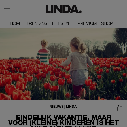
HOME
HOME
TRENDING
TRENDING
LIFESTYLE
LIFESTYLE
PREMIUM
PREMIUM
SHOP
SHOP
NIEUWS
|
LINDA.
EINDELIJK VAKANTIE, MAAR
VOOR (KLEINE) KINDEREN IS HET