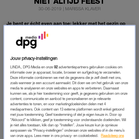
NIET ALTIJD FEEST
30-06-2019
|
MARISSA KLAVER
Je bent er écht even aan toe: lekker met het gezin op
pad, en twee weken helemaal niets. Maar voor (kleine)
kinderen is vakantie soms best lastig.
Zelfs hun vader en moeder gedragen zich anders dan ze
Jouw privacy-instellingen
gewend zijn,
schrijft psycholoog Steven Pont in
Psychologie
LINDA., DPG Media en onze
92
advertentiepartners gebruiken cookies om
Magazine.
informatie over je apparaat, locatie, browser en surfgedrag te verzamelen.
Deze informatie combineren we met de gegevens die je zelf deelt met ons,
zoals wanneer je een account aanmaakt. Dit doen we om het gebruik van onze
media te analyseren en onze websites en apps te verbeteren. Daarnaast
INBREUK OP ZEKERHEDEN
kunnen we, als je hier toestemming voor geeft, je gegevens gebruiken om onze
content, communicatie en aanbod te personaliseren en je relevante
“Op reis gaan betekent een inbreuk op veel zekerheden,” zegt
advertenties te tonen, en voor marketingdoeleinden delen met 4
Pont. Kleine kinderen hechten zich volgens de psycholoog
mediapartners. Ook content van 13 externe platformen wordt enkel getoond
met jouw toestemming. Geef toestemming of stel je eigen keuze in. Door op
bijvoorbeeld niet alleen aan mensen, maar ook aan plekken
"Akkoord" te klikken, geef je toestemming voor onderstaande doeleinden. Wil
en rituelen. Ze maken het leven “voorspelbaar en geven
je niet alles toestaan, klik dan op “Instellen”. Jouw keuze kun je opnieuw
daardoor een gevoel van zekerheid.” Ook tijd vinden ze lastig,
aanpassen via “Privacy-instellingen” onderaan onze websites of in de menu’s
van onze apps. Lees meer in ons privacy- en cookiebeleid.
Raadpleeg ons
zegt Pont. Uitspraken als “‘Straks gaan we even stoppen’ zijn