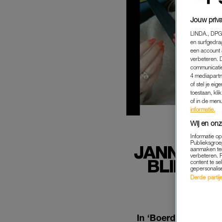
Jouw priva
LINDA., DPG
en surfgedra
een account 
verbeteren. 
communicatie
4 mediapartn
of stel je ei
toestaan, kli
of in de men
informatie.
Wij en onz
Informatie o
Publieksgroe
JANNY VA
aanmaken ten
verbeteren. 
BLIND W
content te se
gepersonalis
'T
Derde partijen
In ‘Boerderij van Do