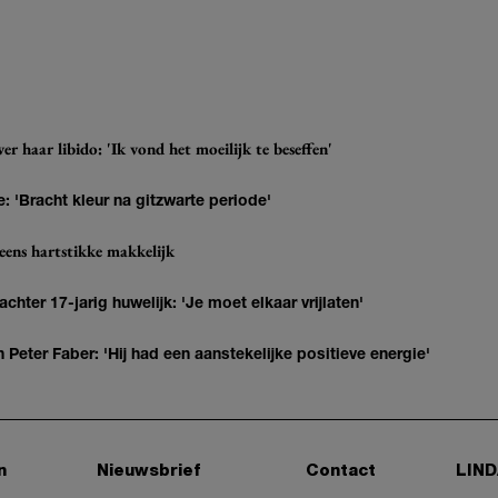
r haar libido: 'Ik vond het moeilijk te beseffen'
: 'Bracht kleur na gitzwarte periode'
eens hartstikke makkelijk
hter 17-jarig huwelijk: 'Je moet elkaar vrijlaten'
Peter Faber: 'Hij had een aanstekelijke positieve energie'
n
Nieuwsbrief
Contact
LIND