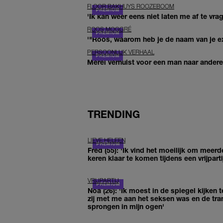
FLOOR BAKHUYS ROOZEBOOM
'Ik kan weer eens niet laten me af te vr
ROOS MOGGRÉ
'"Roos, waarom heb je de naam van je ex 
PERSOONLIJK VERHAAL
Merel verhuist voor een man naar andere 
TRENDING
LIEVE HELEEN
Fred (55): 'Ik vind het moeilijk om meerd
keren klaar te komen tijdens een vrijparti
VRIJPARTIJ
Noa (26): 'Ik moest in de spiegel kijken t
zij met me aan het seksen was en de tra
sprongen in mijn ogen'