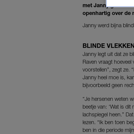
met Janny gaat Rave
openhartig over de 
Janny werd bijna blin
BLINDE VLEKKE
Janny legt uit dat ze b
Raven vraagt hoeveel v
voorstellen”, zegt ze.
Janny heel moe is, kan 
bijvoorbeeld geen recht
“Je hersenen weten wat
beetje van: ‘Wat is dit
lachspiegel heen.” Dat
lezen. “Ik ben toen beg
ben in die periode mij