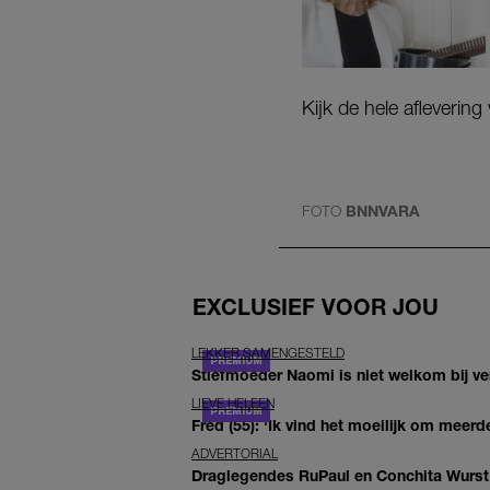
Kijk de hele afleverin
FOTO
BNNVARA
EXCLUSIEF VOOR JOU
LEKKER SAMENGESTELD
Stiefmoeder Naomi is niet welkom bij ver
LIEVE HELEEN
Fred (55): 'Ik vind het moeilijk om meerde
ADVERTORIAL
Draglegendes RuPaul en Conchita Wurst