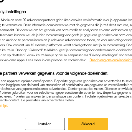
cy-instellingen
 Media en onze
92
advertentiepartners gebruiken cookies om informatie over je apparaat, lo
g te verzamelen. Deze informatie combineren we met de gegevens die je zelf deelt met ons, z
aanmaakt. Dit doen we om het gebruik van onze media te analyseren en onze websites en a
Daarnaast kunnen we, als je hier toestemming voor geeft, je gegevens gebruiken om onze con
 en aanbod te personaliseren en je relevante advertenties te tonen, en voor marketingdoele
ers. Ook content van 13 externe platformen wordt enkel getoond met jouw toestemming. Ge
gen keuze in. Door op "Akkoord" te klikken, geef je toestemming voor onderstaande doeleinden. 
k dan op “Instellen”. Jouw keuze kun je opnieuw aanpassen via “Privacy-instellingen” ondera
u’s van onze apps. Lees meer in ons privacy- en cookiebeleid.
Raadpleeg ons cookiebeleid 
e partners verwerken gegevens voor de volgende doeleinden:
NIEUWS
|
FRAGMENT GEMIST
p een apparaat opslaan en/of openen. Beperkte gegevens gebruiken om advertenties te sele
pen begrijpen aan de hand van statistieken of combinaties van gegevens uit verschillende br
N DER HEIJDEN VERTELT O
 behoeve van gepersonaliseerde advertenties. Contentprestaties meten. Diensten ontwikkel
Profielen gebruiken voor de selectie van gepersonaliseerde advertenties. Beperkte gegeven
ORDEN IN 'BOERDERIJ VAN
lecteren. Profielen aanmaken ter personalisatie van content. Profielen gebruiken ter selectie 
eerde content. De prestaties van advertenties meten.
OEN BEN IK GAAN SCHRIJV
 lijst
01-06-2023
|
ANOUK JONGENEEL
Instellen
Akkoord
rst’ zijn deze week Janny van der Heijden en rapper 