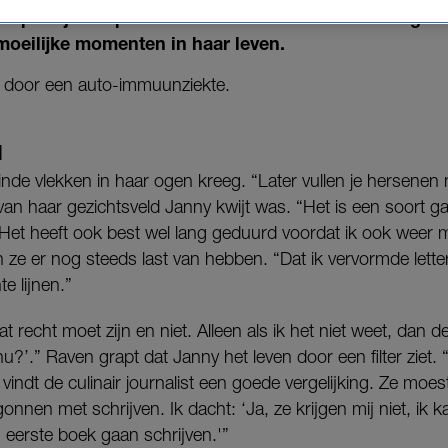
n plantjes kopen voor in de moestuin. Onderweg ver
moeilijke momenten in haar leven.
d door een auto-immuunziekte.
N
linde vlekken in haar ogen kreeg. “Later vullen je hersenen n
an haar gezichtsveld Janny kwijt was. “Het is een soort ga
 “Het heeft ook best wel lang geduurd voordat ik ook weer m
ze er nog steeds last van hebben. “Dat ik vervormde letters 
e lijnen.”
 recht moet zijn en niet. Alleen als ik het niet weet, dan 
 nu?’.” Raven grapt dat Janny het leven door een filter ziet. 
 vindt de culinair journalist een goede vergelijking. Ze moe
onnen met schrijven. Ik dacht: ‘Ja, ze krijgen mij niet, ik k
n eerste boek gaan schrijven.'”