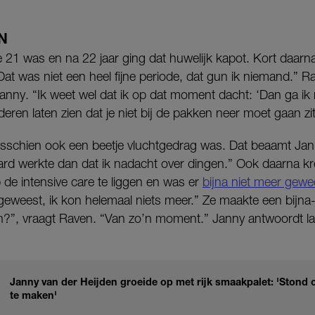
N
 21 was en na 22 jaar ging dat huwelijk kapot. Kort daa
Dat was niet een heel fijne periode, dat gun ik niemand.” Ra
anny. “Ik weet wel dat ik op dat moment dacht: ‘Dan ga ik 
deren laten zien dat je niet bij de pakken neer moet gaan zi
isschien ook een beetje vluchtgedrag was. Dat beaamt Jann
hard werkte dan dat ik nadacht over dingen.” Ook daarna kr
de intensive care te liggen en was er
bijna niet meer gewe
geweest, ik kon helemaal niets meer.” Ze maakte een bijn
n?”, vraagt Raven. “Van zo’n moment.” Janny antwoordt l
Janny van der Heijden groeide op met rijk smaakpalet: 'Stond o
te maken'