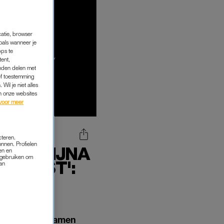
catie, browser
oals wanneer je
pps te
tent,
inden delen met
ef toestemming
Wil je niet alles
an onze websites
voor meer
cteren.
onnen. Profielen
VER BIJNA
en en
s gebruiken om
 DORST':
van
EN'
Sor te gast. Samen