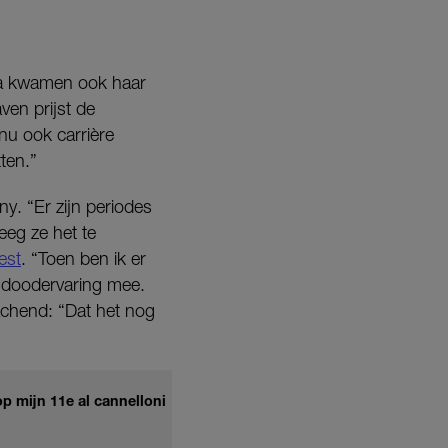
rna kwamen ook haar
ven prijst de
nu ook carrière
tten.”
y. “Er zijn periodes
eeg ze het te
est
. “Toen ben ik er
a-doodervaring mee.
achend: “Dat het nog
p mijn 11e al cannelloni