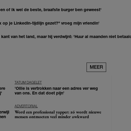
agen of ik wel de beste, braafste burger ben geweest'
op je LinkedIn-tijdlijn gezet?" vroeg mijn vriendin'
kant van het land, maar hij verdwijnt: 'Huur al maanden niet betaal
MEER
TATUM DAGELET
ere
'Ollie is vertrokken naar een adres ver weg
j'
van ons. En dat doet pijn’
ADVERTORIAL
Word een professional yapper: zó wordt nieuwe
erwijl
mensen ontmoeten veel minder awkward
nen