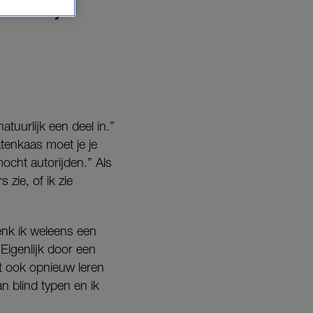
telt Janny
atuurlijk een deel in.”
tenkaas moet je je
ocht autorijden.” Als
zie, of ik zie
denk ik weleens een
“Eigenlijk door een
st ook opnieuw leren
an blind typen en ik