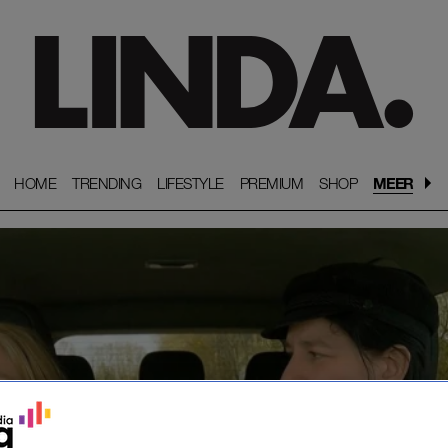
HOME
HOME
TRENDING
TRENDING
LIFESTYLE
LIFESTYLE
PREMIUM
PREMIUM
SHOP
SHOP
MEER