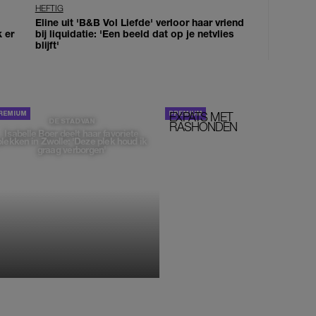
HEFTIG
Eline uit 'B&B Vol Liefde' verloor haar vriend
k er
bij liquidatie: 'Een beeld dat op je netvlies
blijft'
EXPATS MET
STOM!
DE STAD VAN
RASHONDEN
Isabelle Boer deelt haar favoriete
plekken in Zwolle: 'Deze plek houd ik
graag verborgen'
MONIQUE KLEMANN