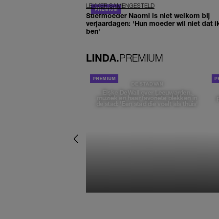
LEKKER SAMENGESTELD
Stiefmoeder Naomi is niet welkom bij
verjaardagen: 'Hun moeder wil niet dat i
ben'
LINDA.
PREMIUM
DE STAD VAN
Elske DeWall over Leeuwarden,
muziek en haar favoriete plekken in
de stad: 'Een stad die voelt als thuis'