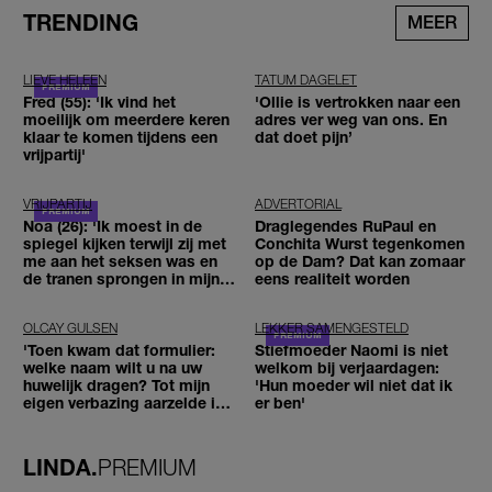
TRENDING
MEER
LIEVE HELEEN
TATUM DAGELET
Fred (55): 'Ik vind het
'Ollie is vertrokken naar een
moeilijk om meerdere keren
adres ver weg van ons. En
klaar te komen tijdens een
dat doet pijn’
vrijpartij'
VRIJPARTIJ
ADVERTORIAL
Noa (26): 'Ik moest in de
Draglegendes RuPaul en
spiegel kijken terwijl zij met
Conchita Wurst tegenkomen
me aan het seksen was en
op de Dam? Dat kan zomaar
de tranen sprongen in mijn
eens realiteit worden
ogen'
OLCAY GULSEN
LEKKER SAMENGESTELD
'Toen kwam dat formulier:
Stiefmoeder Naomi is niet
welke naam wilt u na uw
welkom bij verjaardagen:
huwelijk dragen? Tot mijn
'Hun moeder wil niet dat ik
eigen verbazing aarzelde ik
er ben'
geen moment'
LINDA.
PREMIUM