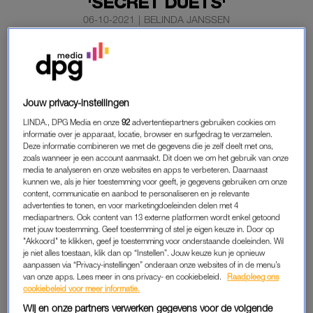
'SECRET DUETS'
06-10-2021
|
BELINDA JANSSEN
Eind dit jaar komt er weer een nieuwe muzikale
spelshow op de buis. In het programma ‘Secret Duets’
moeten vier panelleden een duet met een bekende gast
zingen. Alleen: ze weten ze niet om wie het gaat.
Jouw privacy-instellingen
LINDA., DPG Media en onze
92
advertentiepartners gebruiken cookies om
Jamai Loman gaat de show presenteren, meldt RTL 4.
informatie over je apparaat, locatie, browser en surfgedrag te verzamelen.
Deze informatie combineren we met de gegevens die je zelf deelt met ons,
zoals wanneer je een account aanmaakt. Dit doen we om het gebruik van onze
media te analyseren en onze websites en apps te verbeteren. Daarnaast
SECRET DUETS
kunnen we, als je hier toestemming voor geeft, je gegevens gebruiken om onze
content, communicatie en aanbod te personaliseren en je relevante
De gasten staan in het programma achter een muur te zingen.
advertenties te tonen, en voor marketingdoeleinden delen met 4
De panelleden moeten op basis van de stem en verschillende
mediapartners. Ook content van 13 externe platformen wordt enkel getoond
hints zien te raden wie hun zangpartner is. Het programma is
met jouw toestemming. Geef toestemming of stel je eigen keuze in. Door op
"Akkoord" te klikken, geef je toestemming voor onderstaande doeleinden. Wil
afgeleid van het format
The Wall Duet
dat in Thailand en
je niet alles toestaan, klik dan op “Instellen”. Jouw keuze kun je opnieuw
Vietnam een groot succes is.
aanpassen via “Privacy-instellingen” onderaan onze websites of in de menu’s
van onze apps. Lees meer in ons privacy- en cookiebeleid.
Raadpleeg ons
cookiebeleid voor meer informatie.
“Toen ik gevraagd werd voor
Secret Duets
hoefde ik niet lang
Wij en onze partners verwerken gegevens voor de volgende
na te denken”,
zegt Jamai Loman
. “Muziek is mijn grote