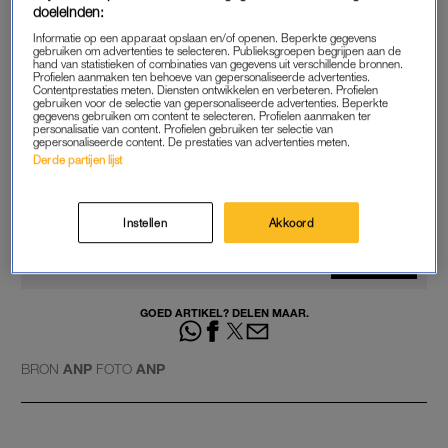
doeleinden:
passie, dus ik zei direct ja! Ik verheug me enorm op dit nieuwe
Informatie op een apparaat opslaan en/of openen. Beperkte gegevens
programma. Het wordt een heerlijke muzikale familieshow,
gebruiken om advertenties te selecteren. Publieksgroepen begrijpen aan de
hand van statistieken of combinaties van gegevens uit verschillende bronnen.
boordevol mooie duetten, onverwachte twists en natuurlijk een
Profielen aanmaken ten behoeve van gepersonaliseerde advertenties.
Contentprestaties meten. Diensten ontwikkelen en verbeteren. Profielen
flinke dosis humor.” De eerste aflevering is op 30 december te
gebruiken voor de selectie van gepersonaliseerde advertenties. Beperkte
zien.
gegevens gebruiken om content te selecteren. Profielen aanmaken ter
personalisatie van content. Profielen gebruiken ter selectie van
gepersonaliseerde content. De prestaties van advertenties meten.
Derde partijen lijst
Jamai kreeg donornier van zijn
zwager: 'Hij verdient een
standbeeld'
Instellen
Akkoord
LEES OOK
GOED ARTIKEL? DELEN MAAR.
BRON
ANP
FOTO
ANP