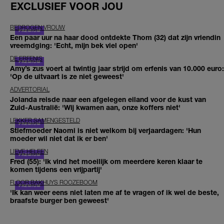
EXCLUSIEF VOOR JOU
BEDROGEN VROUW
Een paar uur na haar dood ontdekte Thom (32) dat zijn vriendin
vreemdging: 'Echt, mijn bek viel open'
DE ERFENIS
Amy’s zus voert al twintig jaar strijd om erfenis van 10.000 euro:
'Op de uitvaart is ze niet geweest'
ADVERTORIAL
Jolanda reisde naar een afgelegen eiland voor de kust van
Zuid-Australië: 'Wij kwamen aan, onze koffers niet'
LEKKER SAMENGESTELD
Stiefmoeder Naomi is niet welkom bij verjaardagen: 'Hun
moeder wil niet dat ik er ben'
LIEVE HELEEN
Fred (55): 'Ik vind het moeilijk om meerdere keren klaar te
komen tijdens een vrijpartij'
FLOOR BAKHUYS ROOZEBOOM
'Ik kan weer eens niet laten me af te vragen of ik wel de beste,
braafste burger ben geweest'