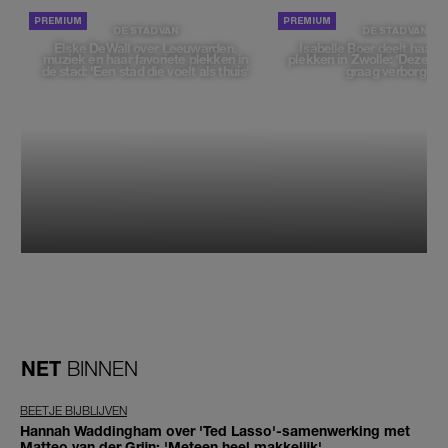
DE STAD VAN
DE STAD VAN
Elske DeWall over Leeuwarden,
Isabelle Boer deelt haar f
muziek en haar favoriete plekken in
plekken in Zwolle: 'Deze pl
de stad: 'Een stad die voelt als thuis'
graag verborgen'
NET
BINNEN
BEETJE BIJBLIJVEN
Hannah Waddingham over 'Ted Lasso'-samenwerking met
Matteo van der Grijn: 'Meteen heel makkelijk'