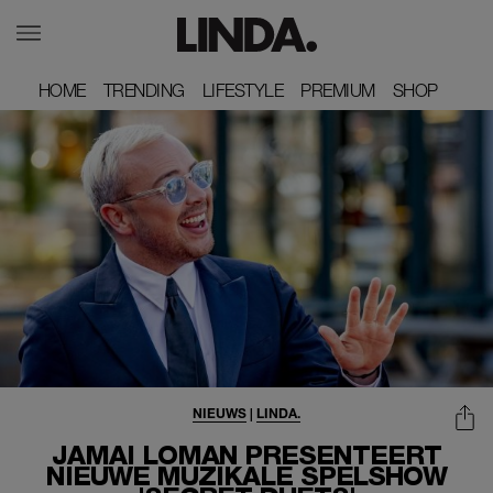
HOME
HOME
TRENDING
TRENDING
LIFESTYLE
LIFESTYLE
PREMIUM
PREMIUM
SHOP
SHOP
NIEUWS
|
LINDA.
JAMAI LOMAN PRESENTEERT
NIEUWE MUZIKALE SPELSHOW