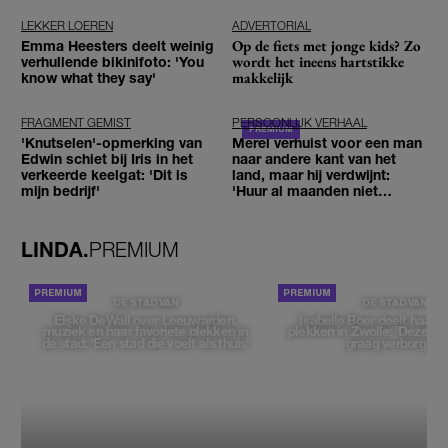
LEKKER LOEREN
ADVERTORIAL
Op de fiets met jonge kids? Zo
Emma Heesters deelt weinig
wordt het ineens hartstikke
verhullende bikinifoto: 'You
makkelijk
know what they say'
FRAGMENT GEMIST
PERSOONLIJK VERHAAL
'Knutselen'-opmerking van
Merel verhuist voor een man
Edwin schiet bij Iris in het
naar andere kant van het
verkeerde keelgat: 'Dit is
land, maar hij verdwijnt:
mijn bedrijf'
'Huur al maanden niet
betaald'
LINDA.
PREMIUM
DE STAD VAN
DE STAD VAN
Elske DeWall over Leeuwarden,
Isabelle Boer deelt haar f
muziek en haar favoriete plekken in
plekken in Zwolle: 'Deze pl
de stad: 'Een stad die voelt als thuis'
graag verborgen'