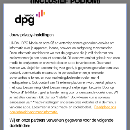
(INCLUSIEF PODIUM)
25-11-2020
|
RENEE DE WITTE
Singer/songwriter Ilse DeLange heeft sinds woensdag
haar eigen plein. De naam van de zangeres is
Jouw privacy-instellingen
vereeuwigd in het straatbeeld van Madurodam.
LINDA., DPG Media en onze
92
advertentiepartners gebruiken cookies om
Het nieuwe plein is de eerste plek in het park met een eigen
informatie over je apparaat, locatie, browser en surfgedrag te verzamelen.
Deze informatie combineren we met de gegevens die je zelf deelt met ons,
straatnaambordje. Als je heel goed kijkt, kun je zelfs DeLange
zoals wanneer je een account aanmaakt. Dit doen we om het gebruik van onze
vinden. Een miniatuurversie van de zangeres staat op een
media te analyseren en onze websites en apps te verbeteren. Daarnaast
klein podium.
kunnen we, als je hier toestemming voor geeft, je gegevens gebruiken om onze
content, communicatie en aanbod te personaliseren en je relevante
advertenties te tonen, en voor marketingdoeleinden delen met 4
mediapartners. Ook content van 13 externe platformen wordt enkel getoond
DELANGE IN MADURODAM
met jouw toestemming. Geef toestemming of stel je eigen keuze in. Door op
"Akkoord" te klikken, geef je toestemming voor onderstaande doeleinden. Wil
Het initiatief komt van radiozender
100% NL
, die in september
je niet alles toestaan, klik dan op “Instellen”. Jouw keuze kun je opnieuw
luisteraars vroeg welke artiest een plein verdient in
aanpassen via “Privacy-instellingen” onderaan onze websites of in de menu’s
van onze apps. Lees meer in ons privacy- en cookiebeleid.
Raadpleeg ons
Madurodam. De zangeres kreeg de meeste stemmen. Zo
cookiebeleid voor meer informatie.
gezegd, zo gedaan. “Ik ben ontzettend vereerd dat ik door de
Wij en onze partners verwerken gegevens voor de volgende
luisteraars van
100% NL
vereeuwigd ben in Madurodam”,
doeleinden: