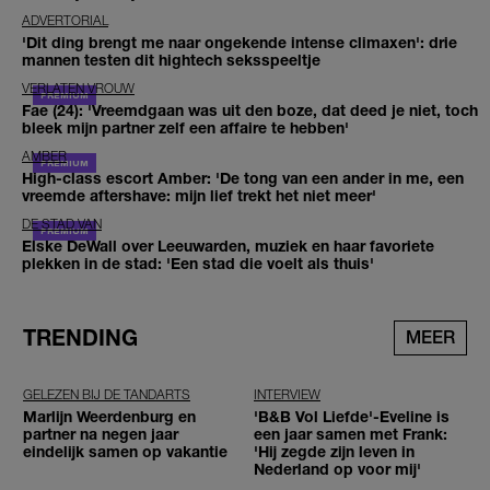
ADVERTORIAL
'Dit ding brengt me naar ongekende intense climaxen': drie
mannen testen dit hightech seksspeeltje
VERLATEN VROUW
Fae (24): 'Vreemdgaan was uit den boze, dat deed je niet, toch
bleek mijn partner zelf een affaire te hebben'
AMBER
High-class escort Amber: 'De tong van een ander in me, een
vreemde aftershave: mijn lief trekt het niet meer'
DE STAD VAN
Elske DeWall over Leeuwarden, muziek en haar favoriete
plekken in de stad: 'Een stad die voelt als thuis'
TRENDING
MEER
GELEZEN BIJ DE TANDARTS
INTERVIEW
Marlijn Weerdenburg en
'B&B Vol Liefde'-Eveline is
partner na negen jaar
een jaar samen met Frank:
eindelijk samen op vakantie
'Hij zegde zijn leven in
Nederland op voor mij'