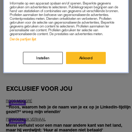
reageert DeLange. “Dat er nu voor altijd een
mini me
te
Informatie op een apparaat opslaan en/of openen. Beperkte gegevens
bewonderen is op mijn eigen plein vind ik echt fantastisch.”
gebruiken om advertenties te selecteren. Publieksgroepen begrijpen aan de
hand van statistieken of combinaties van gegevens uit verschillende bronnen.
Profielen aanmaken ten behoeve van gepersonaliseerde advertenties.
Contentprestaties meten. Diensten ontwikkelen en verbeteren. Profielen
Lees ook
gebruiken voor de selectie van gepersonaliseerde advertenties. Beperkte
gegevens gebruiken om content te selecteren. Profielen aanmaken ter
Ilse DeLange over nieuw succes in Duitsland: ‘Ik kon het niet
personalisatie van content. Profielen gebruiken ter selectie van
geloven’
gepersonaliseerde content. De prestaties van advertenties meten.
Derde partijen lijst
GOED ARTIKEL? DELEN MAAR.
Instellen
Akkoord
BRON
ANP
FOTO
PAUL BELLAART / LINDA.MODE 19
EXCLUSIEF VOOR JOU
ROOS MOGGRÉ
'"Roos, waarom heb je de naam van je ex op je LinkedIn-tijdlijn
gezet?" vroeg mijn vriendin'
PERSOONLIJK VERHAAL
Merel verhuist voor een man naar andere kant van het land,
maar hij verdwijnt: 'Huur al maanden niet betaald'