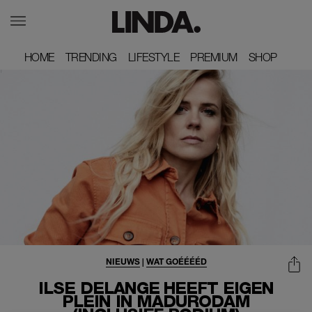
HOME
HOME
TRENDING
TRENDING
LIFESTYLE
LIFESTYLE
PREMIUM
PREMIUM
SHOP
SHOP
NIEUWS
|
WAT GOÉÉÉÉD
ILSE DELANGE HEEFT EIGEN
PLEIN IN MADURODAM