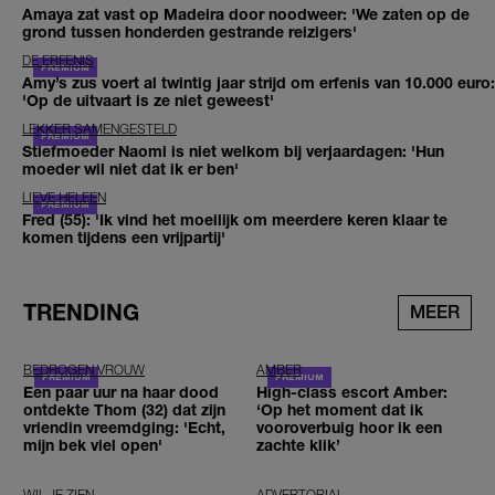
Amaya zat vast op Madeira door noodweer: 'We zaten op de
grond tussen honderden gestrande reizigers'
DE ERFENIS
Amy’s zus voert al twintig jaar strijd om erfenis van 10.000 euro:
'Op de uitvaart is ze niet geweest'
LEKKER SAMENGESTELD
Stiefmoeder Naomi is niet welkom bij verjaardagen: 'Hun
moeder wil niet dat ik er ben'
LIEVE HELEEN
Fred (55): 'Ik vind het moeilijk om meerdere keren klaar te
komen tijdens een vrijpartij'
TRENDING
MEER
BEDROGEN VROUW
AMBER
Een paar uur na haar dood
High-class escort Amber:
ontdekte Thom (32) dat zijn
‘Op het moment dat ik
vriendin vreemdging: 'Echt,
vooroverbuig hoor ik een
mijn bek viel open'
zachte klik’
WIL JE ZIEN
ADVERTORIAL