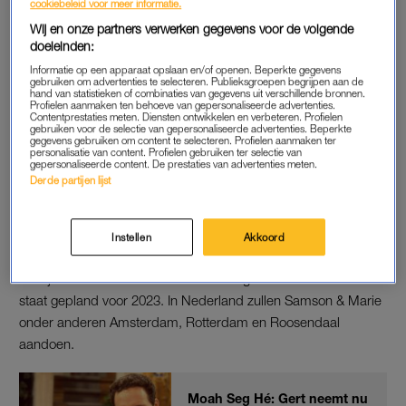
afscheidstournee alsnog af.
cookiebeleid voor meer informatie.
Wij en onze partners verwerken gegevens voor de volgende
De serie
Samson & Gert
ging van start in september 1990. Al
doeleinden:
snel werd het een fenomeen in Vlaanderen en Nederland.
Informatie op een apparaat opslaan en/of openen. Beperkte gegevens
gebruiken om advertenties te selecteren. Publieksgroepen begrijpen aan de
Verhulst breidde het format uit tot een imperium met shows,
hand van statistieken of combinaties van gegevens uit verschillende bronnen.
films en platen. Het programma was bijna achthonderd keer
Profielen aanmaken ten behoeve van gepersonaliseerde advertenties.
Contentprestaties meten. Diensten ontwikkelen en verbeteren. Profielen
te zien. Ook verschenen er veertien albums en 44
gebruiken voor de selectie van gepersonaliseerde advertenties. Beperkte
gegevens gebruiken om content te selecteren. Profielen aanmaken ter
theatervoorstellingen, verspreid over dertig jaar.
personalisatie van content. Profielen gebruiken ter selectie van
gepersonaliseerde content. De prestaties van advertenties meten.
Derde partijen lijst
DOCHTER
Aan het einde van de laatste voorstelling zaterdagavond
Instellen
Akkoord
verscheen Marie op het podium. Zij is nu officieel het nieuwe
baasje van hond Samson. Hun eerste grote theatertournee
staat gepland voor 2023. In Nederland zullen Samson & Marie
onder anderen Amsterdam, Rotterdam en Roosendaal
aandoen.
Moah Seg Hé: Gert neemt nu