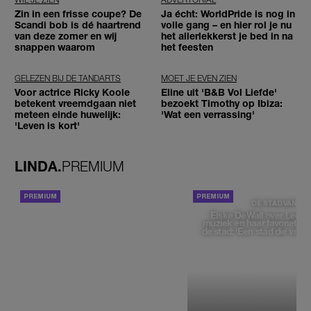
Zin in een frisse coupe? De
Ja écht: WorldPride is nog in
Scandi bob is dé haartrend
volle gang – en hier rol je nu
van deze zomer en wij
het allerlekkerst je bed in na
snappen waarom
het feesten
GELEZEN BIJ DE TANDARTS
MOET JE EVEN ZIEN
Voor actrice Ricky Koole
Eline uit 'B&B Vol Liefde'
betekent vreemdgaan niet
bezoekt Timothy op Ibiza:
meteen einde huwelijk:
'Wat een verrassing'
'Leven is kort'
LINDA.
PREMIUM
ACHTERGROND
DE STAD VAN
Elske DeWall over Leeu
muziek en haar favoriete p
de stad: 'Een stad die voelt 