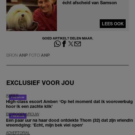
écht afscheid van Samson
LEES OOK
GOED ARTIKEL? DELEN MAAR.
BRON
ANP
FOTO
ANP
EXCLUSIEF VOOR JOU
AMBER
High-class escort Amber: ‘Op het moment dat ik vooroverbuig
hoor ik een zachte klik’
BEDROGEN VROUW
Een paar uur na haar dood ontdekte Thom (32) dat zijn vriendin
vreemdging: 'Echt, mijn bek viel open'
ADVERTORIAL