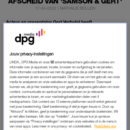
AFSCHEID VAN 'SAMSON & GERT'
17-04-2022
|
NATHALIE BOLLEN
Acteur en presentator Gert Verhulst heeft
zaterdagavond
definitief afscheid
genomen van
‘Samson & Gert’. In het Studio 100 Pop-Up Theater in
Puurs speelde de 54-jarige Verhulst zijn allerlaatste
afscheidsshow.
Jouw privacy-instellingen
Zijn dochter Marie neemt zijn plek over en gaat nu optreden
LINDA., DPG Media en onze
92
advertentiepartners gebruiken cookies om
informatie over je apparaat, locatie, browser en surfgedrag te verzamelen.
met hond Samson. Zij maakten het afgelopen jaar al een
Deze informatie combineren we met de gegevens die je zelf deelt met ons,
nieuwe tv-serie en een album met liedjes.
zoals wanneer je een account aanmaakt. Dit doen we om het gebruik van onze
media te analyseren en onze websites en apps te verbeteren. Daarnaast
kunnen we, als je hier toestemming voor geeft, je gegevens gebruiken om onze
content, communicatie en aanbod te personaliseren en je relevante
GERT VERHULST
advertenties te tonen, en voor marketingdoeleinden delen met 4
mediapartners. Ook content van 13 externe platformen wordt enkel getoond
Het was de bedoeling dat Verhulst al twee jaar geleden
met jouw toestemming. Geef toestemming of stel je eigen keuze in. Door op
afscheid zou nemen. Maar de geplande tournee moest hij
"Akkoord" te klikken, geef je toestemming voor onderstaande doeleinden. Wil
schrappen toen in maart 2020 de coronacrisis losbarstte. De
je niet alles toestaan, klik dan op “Instellen”. Jouw keuze kun je opnieuw
aanpassen via “Privacy-instellingen” onderaan onze websites of in de menu’s
presentator maakte de afgelopen maanden zijn
van onze apps. Lees meer in ons privacy- en cookiebeleid.
Raadpleeg ons