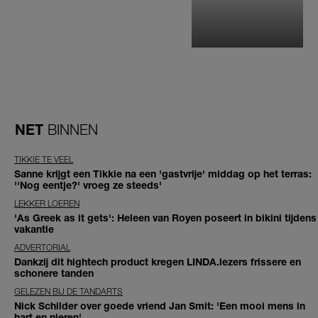
NET
BINNEN
TIKKIE TE VEEL
Sanne krijgt een Tikkie na een 'gastvrije' middag op het terras:
''Nog eentje?' vroeg ze steeds'
LEKKER LOEREN
'As Greek as it gets': Heleen van Royen poseert in bikini tijdens
vakantie
ADVERTORIAL
Dankzij dit hightech product kregen LINDA.lezers frissere en
schonere tanden
GELEZEN BIJ DE TANDARTS
Nick Schilder over goede vriend Jan Smit: 'Een mooi mens in
hart en nieren'