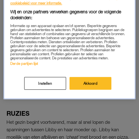
cookiebeleid voor meer informatie.
haar pronkt dan met mij. Dat vind ik heel akelig en dan ga ik
Wij en onze partners verwerken gegevens voor de volgende
nog meer eten.”
doeleinden:
Informatie op een apparaat opslaan en/of openen. Beperkte gegevens
Op initiatief van Libby gaat het roer om bij de hele familie. Ook
gebruiken om advertenties te selecteren. Publieksgroepen begrijpen aan de
haar ouders -die eveneens overgewicht hebben – moeten zes
hand van statistieken of combinaties van gegevens uit verschillende bronnen.
Profielen aanmaken ten behoeve van gepersonaliseerde advertenties.
weken lang aan een streng dieet en sportplan geloven. Dat
Contentprestaties meten. Diensten ontwikkelen en verbeteren. Profielen
gebruiken voor de selectie van gepersonaliseerde advertenties. Beperkte
begint bij alle ‘verboden’ etenswaren uit het huis te gooien. En
gegevens gebruiken om content te selecteren. Profielen aanmaken ter
personalisatie van content. Profielen gebruiken ter selectie van
dat is nogal een klus, als je maar liefst vijf koelkasten vol met
gepersonaliseerde content. De prestaties van advertenties meten.
eten hebt.
Derde partijen lijst
Lees ook
Instellen
Akkoord
Zorgwekkend: kwart van Nederlandse jongeren heeft
overgewicht
RUZIES
Het gezin begint voortvarend, maar al snel lopen de
spanningen tussen Libby en haar moeder op. Libby kan
moeilijk van eten afblijven en
‘cheat’
met brood en een pizza.