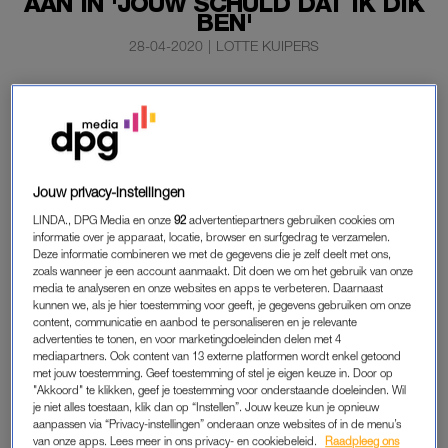
AAN IN 'JOUW SCHULD DAT IK DIK
BEN'
28-04-2020
|
LOTTE KUIPERS
In het programma ‘Jouw schuld dat ik dik ben’ gaan
tieners met overgewicht de confrontatie met hun ouders
aan. Zo geeft de Britse Libby (14) haar ouders de schuld
van haar gewicht.
Jouw privacy-instellingen
“Ik haat mezelf. Echt. Ik haat mijn lichaam, mijn benen mijn
LINDA., DPG Media en onze
92
advertentiepartners gebruiken cookies om
armen, mijn onderkin”, vertelt Libby.
informatie over je apparaat, locatie, browser en surfgedrag te verzamelen.
Deze informatie combineren we met de gegevens die je zelf deelt met ons,
zoals wanneer je een account aanmaakt. Dit doen we om het gebruik van onze
media te analyseren en onze websites en apps te verbeteren. Daarnaast
‘JOUW SCHULD DAT IK DIK BEN’
kunnen we, als je hier toestemming voor geeft, je gegevens gebruiken om onze
Libby woont vlakbij het Britse Portsmouth samen met haar
content, communicatie en aanbod te personaliseren en je relevante
advertenties te tonen, en voor marketingdoeleinden delen met 4
ouders en zus Issy. Ze weegt 143 kilo en door haar
mediapartners. Ook content van 13 externe platformen wordt enkel getoond
overgewicht is haar zelfvertrouwen helemaal weg. In een
met jouw toestemming. Geef toestemming of stel je eigen keuze in. Door op
"Akkoord" te klikken, geef je toestemming voor onderstaande doeleinden. Wil
video-boodschap vertelt Libby haar moeder hoe dit voor haar
je niet alles toestaan, klik dan op “Instellen”. Jouw keuze kun je opnieuw
is: “Ik voel me soms alsof jij je voor me schaamt. Dat je vindt
aanpassen via “Privacy-instellingen” onderaan onze websites of in de menu’s
dat Issy de ideale dochter is. Ik heb het gevoel dat je meer met
van onze apps. Lees meer in ons privacy- en cookiebeleid.
Raadpleeg ons