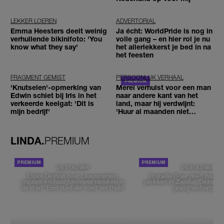
LEKKER LOEREN
ADVERTORIAL
Emma Heesters deelt weinig
Ja écht: WorldPride is nog in
verhullende bikinifoto: 'You
volle gang – en hier rol je nu
know what they say'
het allerlekkerst je bed in na
het feesten
FRAGMENT GEMIST
PERSOONLIJK VERHAAL
'Knutselen'-opmerking van
Merel verhuist voor een man
Edwin schiet bij Iris in het
naar andere kant van het
verkeerde keelgat: 'Dit is
land, maar hij verdwijnt:
mijn bedrijf'
'Huur al maanden niet
betaald'
LINDA.
PREMIUM
DE STAD VAN
DE STAD VAN
Elske DeWall over Leeuwarden,
Isabelle Boer deelt haar f
muziek en haar favoriete plekken in
plekken in Zwolle: 'Deze pl
de stad: 'Een stad die voelt als thuis'
graag verborgen'