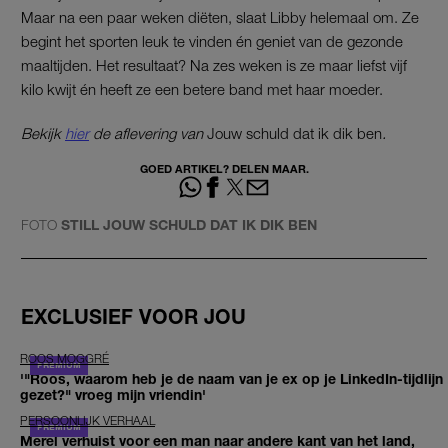
Maar na een paar weken diëten, slaat Libby helemaal om. Ze
begint het sporten leuk te vinden én geniet van de gezonde
maaltijden. Het resultaat? Na zes weken is ze maar liefst vijf
kilo kwijt én heeft ze een betere band met haar moeder.
Bekijk
hier
de aflevering van
Jouw schuld dat ik dik ben
.
GOED ARTIKEL? DELEN MAAR.
FOTO
STILL JOUW SCHULD DAT IK DIK BEN
EXCLUSIEF VOOR JOU
ROOS MOGGRÉ
'"Roos, waarom heb je de naam van je ex op je LinkedIn-tijdlijn
gezet?" vroeg mijn vriendin'
PERSOONLIJK VERHAAL
Merel verhuist voor een man naar andere kant van het land,