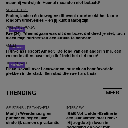
maar hij verdwijnt: 'Huur al maanden niet betaald'
ADVERTORIAL
Praten, lachen én bewegen: dit event doorbreekt het taboe
rondom urineverlies – en jij kunt daarbij zijn
VERLATEN VROUW
Fae (24): 'Vreemdgaan was uit den boze, dat deed je niet, toch
bleek mijn partner zelf een affaire te hebben'
AMBER
High-class escort Amber: 'De tong van een ander in me, een
vreemde aftershave: mijn lief trekt het niet meer'
DE STAD VAN
Elske DeWall over Leeuwarden, muziek en haar favoriete
plekken in de stad: 'Een stad die voelt als thuis'
TRENDING
MEER
GELEZEN BIJ DE TANDARTS
INTERVIEW
Marlijn Weerdenburg en
'B&B Vol Liefde'-Eveline is
partner na negen jaar
een jaar samen met Frank:
eindelijk samen op vakantie
'Hij zegde zijn leven in
Nederland op voor mij'