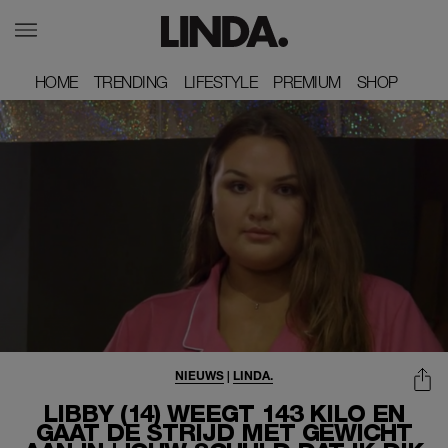
HOME
HOME
TRENDING
TRENDING
LIFESTYLE
LIFESTYLE
PREMIUM
PREMIUM
SHOP
SHOP
NIEUWS
|
LINDA.
LIBBY (14) WEEGT 143 KILO EN
GAAT DE STRIJD MET GEWICHT