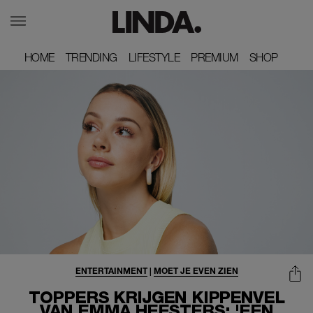
HOME
HOME
TRENDING
TRENDING
LIFESTYLE
LIFESTYLE
PREMIUM
PREMIUM
SHOP
SHOP
ENTERTAINMENT
|
MOET JE EVEN ZIEN
TOPPERS KRIJGEN KIPPENVEL
VAN EMMA HEESTERS: 'EEN