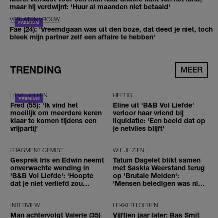
maar hij verdwijnt: 'Huur al maanden niet betaald'
VERLATEN VROUW
Fae (24): 'Vreemdgaan was uit den boze, dat deed je niet, toch
bleek mijn partner zelf een affaire te hebben'
TRENDING
MEER
LIEVE HELEEN
HEFTIG
Fred (55): 'Ik vind het
Eline uit 'B&B Vol Liefde'
moeilijk om meerdere keren
verloor haar vriend bij
klaar te komen tijdens een
liquidatie: 'Een beeld dat op
vrijpartij'
je netvlies blijft'
FRAGMENT GEMIST
WIL JE ZIEN
Gesprek Iris en Edwin neemt
Tatum Dagelet blikt samen
onverwachte wending in
met Saskia Weerstand terug
'B&B Vol Liefde': 'Hoopte
op 'Brutale Meiden':
dat je niet verliefd zou
'Mensen beledigen was niet
worden'
leuk meer'
INTERVIEW
LEKKER LOEREN
Man achtervolgt Valerie (35)
Vijftien jaar later: Bas Smit