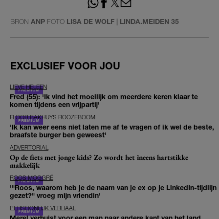
BRON
ANP
FOTO
LISA DE WOLF | LINDA.MEIDEN 35
EXCLUSIEF VOOR JOU
LIEVE HELEEN
Fred (55): 'Ik vind het moeilijk om meerdere keren klaar te
komen tijdens een vrijpartij'
FLOOR BAKHUYS ROOZEBOOM
'Ik kan weer eens niet laten me af te vragen of ik wel de beste,
braafste burger ben geweest'
ADVERTORIAL
Op de fiets met jonge kids? Zo wordt het ineens hartstikke
makkelijk
ROOS MOGGRÉ
'"Roos, waarom heb je de naam van je ex op je LinkedIn-tijdlijn
gezet?" vroeg mijn vriendin'
PERSOONLIJK VERHAAL
Merel verhuist voor een man naar andere kant van het land,