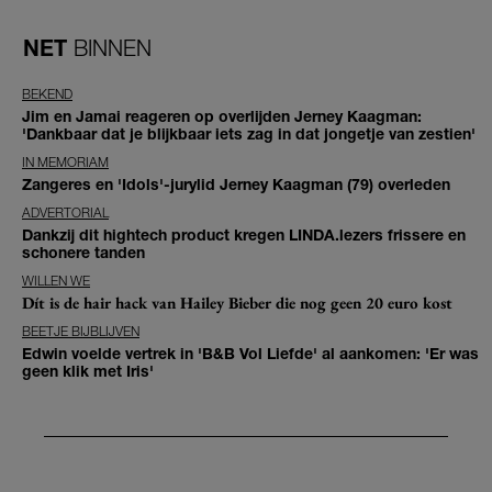
NET
BINNEN
BEKEND
Jim en Jamai reageren op overlijden Jerney Kaagman:
'Dankbaar dat je blijkbaar iets zag in dat jongetje van zestien'
IN MEMORIAM
Zangeres en 'Idols'-jurylid Jerney Kaagman (79) overleden
ADVERTORIAL
Dankzij dit hightech product kregen LINDA.lezers frissere en
schonere tanden
WILLEN WE
Dít is de hair hack van Hailey Bieber die nog geen 20 euro kost
BEETJE BIJBLIJVEN
Edwin voelde vertrek in 'B&B Vol Liefde' al aankomen: 'Er was
geen klik met Iris'