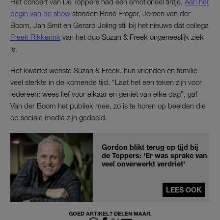
Het concert van De Toppers had een emotioneel tintje.
Aan het
begin van de show
stonden René Froger, Jeroen van der
Boom, Jan Smit en Gerard Joling stil bij het nieuws dat collega
Freek Rikkerink
van het duo Suzan & Freek ongeneeslijk ziek
is.
Het kwartet wenste Suzan & Freek, hun vrienden en familie
veel sterkte in de komende tijd. “Laat het een teken zijn voor
iedereen: wees lief voor elkaar en geniet van elke dag”, gaf
Van der Boom het publiek mee, zo is te horen op beelden die
op sociale media zijn gedeeld.
Gordon blikt terug op tijd bij
de Toppers: 'Er was sprake van
veel onverwerkt verdriet'
LEES OOK
GOED ARTIKEL? DELEN MAAR.