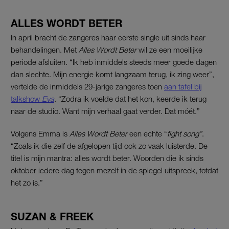
ALLES WORDT BETER
In april bracht de zangeres haar eerste single uit sinds haar
behandelingen. Met
Alles Wordt Beter
wil ze een moeilijke
periode afsluiten. “Ik heb inmiddels steeds meer goede dagen
dan slechte. Mijn energie komt langzaam terug, ik zing weer”,
vertelde de inmiddels 29-jarige zangeres toen
aan tafel bij
talkshow
Eva
. “Zodra ik voelde dat het kon, keerde ik terug
naar de studio. Want mijn verhaal gaat verder. Dat móét.”
Volgens Emma is
Alles Wordt Beter
een echte “
fight song”
.
“Zoals ik die zelf de afgelopen tijd ook zo vaak luisterde. De
titel is mijn mantra: alles wordt beter. Woorden die ik sinds
oktober iedere dag tegen mezelf in de spiegel uitspreek, totdat
het zo is.”
SUZAN & FREEK