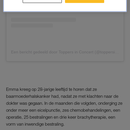
Een bericht gedeeld door Toppers in Concert (@toppersinconcert)
Emma kreeg op 28-jarige leeftijd te horen dat ze
baarmoederhalskanker had, nadat ze met klachten naar de
dokter was gegaan. In de maanden die volgden, onderging ze
onder meer een eicelpunctie, zes chemobehandelingen, een
operatie, 25 bestralingen en drie keer brachytherapie, een
vorm van inwendige bestraling.