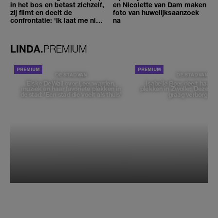
in het bos en betast zichzelf,
en Nicolette van Dam maken
zij filmt en deelt de
foto van huwelijksaanzoek
confrontatie: 'Ik laat me niet
na
tegenhouden'
LINDA.
PREMIUM
DE STAD VAN
DE STAD VAN
Elske DeWall over Leeuwarden,
Isabelle Boer deelt haar f
muziek en haar favoriete plekken in
plekken in Zwolle: 'Deze pl
de stad: 'Een stad die voelt als thuis'
graag verborgen'