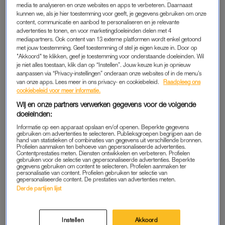
media te analyseren en onze websites en apps te verbeteren. Daarnaast
kunnen we, als je hier toestemming voor geeft, je gegevens gebruiken om onze
content, communicatie en aanbod te personaliseren en je relevante
advertenties te tonen, en voor marketingdoeleinden delen met 4
mediapartners. Ook content van 13 externe platformen wordt enkel getoond
met jouw toestemming. Geef toestemming of stel je eigen keuze in. Door op
"Akkoord" te klikken, geef je toestemming voor onderstaande doeleinden. Wil
je niet alles toestaan, klik dan op “Instellen”. Jouw keuze kun je opnieuw
aanpassen via “Privacy-instellingen” onderaan onze websites of in de menu’s
van onze apps. Lees meer in ons privacy- en cookiebeleid.
Raadpleeg ons
cookiebeleid voor meer informatie.
Wij en onze partners verwerken gegevens voor de volgende
doeleinden:
Informatie op een apparaat opslaan en/of openen. Beperkte gegevens
gebruiken om advertenties te selecteren. Publieksgroepen begrijpen aan de
hand van statistieken of combinaties van gegevens uit verschillende bronnen.
Profielen aanmaken ten behoeve van gepersonaliseerde advertenties.
Contentprestaties meten. Diensten ontwikkelen en verbeteren. Profielen
gebruiken voor de selectie van gepersonaliseerde advertenties. Beperkte
gegevens gebruiken om content te selecteren. Profielen aanmaken ter
personalisatie van content. Profielen gebruiken ter selectie van
Dit bericht op Instagram bekijken
gepersonaliseerde content. De prestaties van advertenties meten.
Derde partijen lijst
Instellen
Akkoord