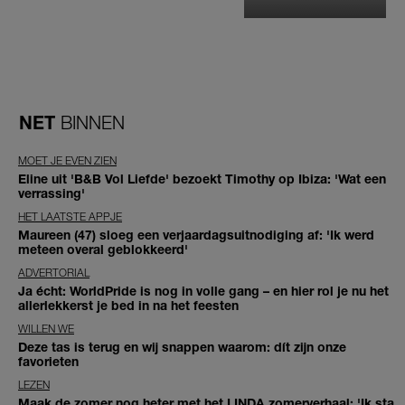
NET
BINNEN
MOET JE EVEN ZIEN
Eline uit 'B&B Vol Liefde' bezoekt Timothy op Ibiza: 'Wat een
verrassing'
HET LAATSTE APPJE
Maureen (47) sloeg een verjaardagsuitnodiging af: 'Ik werd
meteen overal geblokkeerd'
ADVERTORIAL
Ja écht: WorldPride is nog in volle gang – en hier rol je nu het
allerlekkerst je bed in na het feesten
WILLEN WE
Deze tas is terug en wij snappen waarom: dít zijn onze
favorieten
LEZEN
Maak de zomer nog heter met het LINDA.zomerverhaal: 'Ik sta