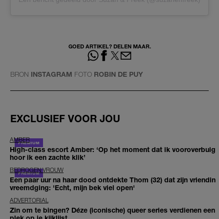
GOED ARTIKEL? DELEN MAAR.
BRON
INSTAGRAM
FOTO
ROBIN DE PUY
EXCLUSIEF VOOR JOU
AMBER
High-class escort Amber: ‘Op het moment dat ik vooroverbuig
hoor ik een zachte klik’
BEDROGEN VROUW
Een paar uur na haar dood ontdekte Thom (32) dat zijn vriendin
vreemdging: 'Echt, mijn bek viel open'
ADVERTORIAL
Zin om te bingen? Déze (iconische) queer series verdienen een
plek op je kijklijst