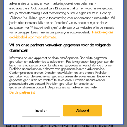
advertenties te tonen, en voor marketingdoeleinden delen met 4
Er is uitgezaaide longkanker gevonden bij Freek
mediapartners. Ook content van 13 externe platformen wordt enkel getoond
Rikkerink (32), bekend van Suzan en Freek. Dat schrijft
met jouw toestemming. Geef toestemming of stel je eigen keuze in. Door op
"Akkoord" te klikken, geef je toestemming voor onderstaande doeleinden. Wil
het stel op Instagram.
je niet alles toestaan, klik dan op “Instellen”. Jouw keuze kun je opnieuw
aanpassen via “Privacy-instellingen” onderaan onze websites of in de menu’s
‘Door deze uitzaaiingen is er geen kans meer op genezing’,
van onze apps. Lees meer in ons privacy- en cookiebeleid.
Raadpleeg ons
cookiebeleid voor meer informatie.
laten ze weten.
Wij en onze partners verwerken gegevens voor de volgende
doeleinden:
FREEK RIKKERINK
Informatie op een apparaat opslaan en/of openen. Beperkte gegevens
gebruiken om advertenties te selecteren. Publieksgroepen begrijpen aan de
‘Gisteren is onze wereld compleet op zijn kop gezet. We
hand van statistieken of combinaties van gegevens uit verschillende bronnen.
Profielen aanmaken ten behoeve van gepersonaliseerde advertenties.
hebben te horen gekregen dat er bij Freek uitgezaaide
Contentprestaties meten. Diensten ontwikkelen en verbeteren. Profielen
gebruiken voor de selectie van gepersonaliseerde advertenties. Beperkte
longkanker is geconstateerd’, schrijven Suzan en Freek op
gegevens gebruiken om content te selecteren. Profielen aanmaken ter
personalisatie van content. Profielen gebruiken ter selectie van
Instagram. ‘We zijn compleet verslagen, het voelt zo oneerlijk.
gepersonaliseerde content. De prestaties van advertenties meten.
We zijn al 18 jaar onafscheidelijk en hebben samen nog zo
Derde partijen lijst
veel moois om voor te leven. Aan het eind van dit jaar hopen
we samen ons kindje te mogen verwelkomen.’
Instellen
Akkoord
‘We gaan nog zo lang mogelijk genieten van de tijd die ons
samen gegund is, ook al weten we niet hoe lang dat zal zijn.