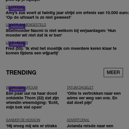
DE ERFENIS
Amy’s zus voert al twintig jaar strijd om erfenis van 10.000 euro:
'Op de uitvaart is ze niet geweest'
LEKKER SAMENGESTELD
Stiefmoeder Naomi is niet welkom bij verjaardagen: 'Hun
moeder wil niet dat ik er ben'
LIEVE HELEEN
Fred (55): 'Ik vind het moeilijk om meerdere keren klaar te
komen tijdens een vrijpartij'
TRENDING
MEER
BEDROGEN VROUW
TATUM DAGELET
Een paar uur na haar dood
'Ollie is vertrokken naar een
ontdekte Thom (32) dat zijn
adres ver weg van ons. En
vriendin vreemdging: 'Echt,
dat doet pijn’
mijn bek viel open'
SANDER DE HOSSON
ADVERTORIAL
'Hij vroeg mij wie er straks
Jolanda reisde naar een