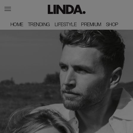
HOME
HOME
TRENDING
TRENDING
LIFESTYLE
LIFESTYLE
PREMIUM
PREMIUM
SHOP
SHOP