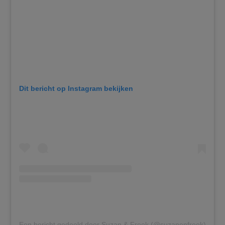
Dit bericht op Instagram bekijken
Een bericht gedeeld door Suzan & Freek (@suzanenfreek)