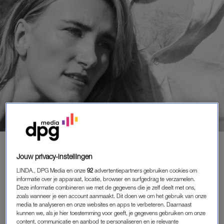
MEDIA
|
VERDRIETIG
Jouw privacy-instellingen
FREEK RIKKERINK HEEFT
UITGEZAAIDE LONGKANKER: 'ZO
LINDA., DPG Media en onze
92
advertentiepartners gebruiken cookies om
LANG MOGELIJK GENIETEN VAN
informatie over je apparaat, locatie, browser en surfgedrag te verzamelen.
DE TIJD DIE ONS SAMEN GEGUND
Deze informatie combineren we met de gegevens die je zelf deelt met ons,
zoals wanneer je een account aanmaakt. Dit doen we om het gebruik van onze
IS'
media te analyseren en onze websites en apps te verbeteren. Daarnaast
27-05-2025
|
WIEKE VEENBOER
kunnen we, als je hier toestemming voor geeft, je gegevens gebruiken om onze
content, communicatie en aanbod te personaliseren en je relevante