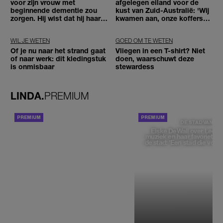
voor zijn vrouw met
afgelegen eiland voor de
beginnende dementie zou
kust van Zuid-Australië: 'Wij
zorgen. Hij wist dat hij haar
kwamen aan, onze koffers
zou moeten loslaten'
niet'
WIL JE WETEN
GOED OM TE WETEN
Of je nu naar het strand gaat
Vliegen in een T-shirt? Niet
of naar werk: dit kledingstuk
doen, waarschuwt deze
is onmisbaar
stewardess
LINDA.
PREMIUM
ACHTERGROND
DE STAD VAN
Elske DeWall over Leeu
muziek en haar favoriete p
de stad: 'Een stad die voelt 