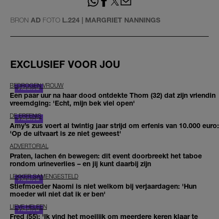
BRON
AD
FOTO
L.224 | MARGRIET NANNINGS
EXCLUSIEF VOOR JOU
BEDROGEN VROUW
Een paar uur na haar dood ontdekte Thom (32) dat zijn vriendin
vreemdging: 'Echt, mijn bek viel open'
DE ERFENIS
Amy’s zus voert al twintig jaar strijd om erfenis van 10.000 euro:
'Op de uitvaart is ze niet geweest'
ADVERTORIAL
Praten, lachen én bewegen: dit event doorbreekt het taboe
rondom urineverlies – en jij kunt daarbij zijn
LEKKER SAMENGESTELD
Stiefmoeder Naomi is niet welkom bij verjaardagen: 'Hun
moeder wil niet dat ik er ben'
LIEVE HELEEN
Fred (55): 'Ik vind het moeilijk om meerdere keren klaar te