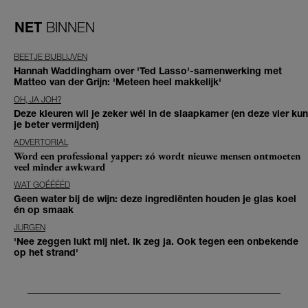
NET
BINNEN
BEETJE BIJBLIJVEN
Hannah Waddingham over 'Ted Lasso'-samenwerking met
Matteo van der Grijn: 'Meteen heel makkelijk'
OH, JA JOH?
Deze kleuren wil je zeker wél in de slaapkamer (en deze vier kun
je beter vermijden)
ADVERTORIAL
Word een professional yapper: zó wordt nieuwe mensen ontmoeten
veel minder awkward
WAT GOÉÉÉÉD
Geen water bij de wijn: deze ingrediënten houden je glas koel
én op smaak
JURGEN
'Nee zeggen lukt mij niet. Ik zeg ja. Ook tegen een onbekende
op het strand'