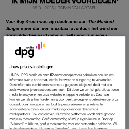
IK MIJN MOEDER VOORLIEGEN'
06-01-2025
|
ROBYN VAN GORSEL
Voor Soy Kroon was zijn deelname aan
The Masked
Singer
meer dan een muzikaal avontuur: het werd een
zorgvuldig bewaard geheim, zelfs voor zijn eigen
moeder.
Om haar niet te laten vermoeden dat hij meedeed aan het
populaire programma, verzon hij zelfs een compleet fictief tv-
Jouw privacy-instellingen
project.
LINDA., DPG Media en onze
92
advertentiepartners gebruiken cookies om
informatie over je apparaat, locatie, browser en surfgedrag te verzamelen.
Deze informatie combineren we met de gegevens die je zelf deelt met ons,
THE MASKED SINGER
zoals wanneer je een account aanmaakt. Dit doen we om het gebruik van onze
Zaterdagavond werd Soy Kroon als winnaar van
The Masked
media te analyseren en onze websites en apps te verbeteren. Daarnaast
kunnen we, als je hier toestemming voor geeft, je gegevens gebruiken om onze
Singer
onthuld, verstopt in het witte paard Pegasus-kostuum.
content, communicatie en aanbod te personaliseren en je relevante
advertenties te tonen, en voor marketingdoeleinden delen met 4
Om zijn afwezigheid te verklaren, verzon hij een niet-bestaand
mediapartners. Ook content van 13 externe platformen wordt enkel getoond
met jouw toestemming. Geef toestemming of stel je eigen keuze in. Door op
programma genaamd
The Big Sing Thing.
“Ik vertelde dat het
"Akkoord" te klikken, geef je toestemming voor onderstaande doeleinden. Wil
een soort
Beste Zangers
was waar ik drie dagen per week
je niet alles toestaan, klik dan op “Instellen”. Jouw keuze kun je opnieuw