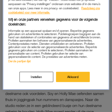
aanpassen via “Privacy-instellingen” onderaan onze websites of in de menu’s
mee bezig was”, zegt hij tegen het
AD
. Het verzinnen van dit
van onze apps. Lees meer in ons privacy- en cookiebeleid.
Raadpleeg ons
soort smoesjes viel hem zwaar. “Vooral het
geheimhouden
cookiebeleid voor meer informatie.
voor mijn moeder vond ik moeilijk.”
Wij en onze partners verwerken gegevens voor de volgende
doeleinden:
Informatie op een apparaat opslaan en/of openen. Beperkte gegevens
HOLLY MAE BROOD
gebruiken om advertenties te selecteren. Publieksgroepen begrijpen aan de
hand van statistieken of combinaties van gegevens uit verschillende bronnen.
Soys vriendin, actrice Holly Mae Brood, deelde in het geheim.
Profielen aanmaken ten behoeve van gepersonaliseerde advertenties.
Contentprestaties meten. Diensten ontwikkelen en verbeteren. Profielen
Ook zij deed dit seizoen mee, als De Mammoet. Samen
gebruiken voor de selectie van gepersonaliseerde advertenties. Beperkte
gegevens gebruiken om content te selecteren. Profielen aanmaken ter
moesten ze meerdere smoesjes bedenken, ook richting haar
personalisatie van content. Profielen gebruiken ter selectie van
gepersonaliseerde content. De prestaties van advertenties meten.
moeder. “Na repetities gingen we vaak naar mijn moeder en
Derde partijen lijst
dan moesten we steeds uitleggen waar we vandaan kwamen.
Dat leverde de grappigste excuses op”, vertelt Holly Mae
daarover.
Instellen
Akkoord
Hoewel geheimhouding lastig was, had hun gezamenlijke
deelname ook voordelen. Soy en Holly Mae oefenden samen
thuis in joggingpak hun nummers en danspasjes. Naar de
studio reden ze in een geblindeerd busje om hun deelname
geheim te houden. Holly Mae moest eerder uit de race