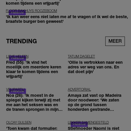
komen tijdens een vrijpartij'
FLOOR BAKHUYS ROOZEBOOM
'Ik kan weer eens niet laten me af te vragen of ik wel de beste,
braafste burger ben geweest'
TRENDING
MEER
LIEVE HELEEN
TATUM DAGELET
Fred (55): 'Ik vind het
'Ollie is vertrokken naar een
moeilijk om meerdere keren
adres ver weg van ons. En
klaar te komen tijdens een
dat doet pijn’
vrijpartij'
VRIJPARTIJ
ADVERTORIAL
Noa (26): 'Ik moest in de
Amaya zat vast op Madeira
spiegel kijken terwijl zij met
door noodweer: 'We zaten
me aan het seksen was en
op de grond tussen
de tranen sprongen in mijn
honderden gestrande
ogen'
reizigers'
OLCAY GULSEN
LEKKER SAMENGESTELD
'Toen kwam dat formulier:
Stiefmoeder Naomi is niet