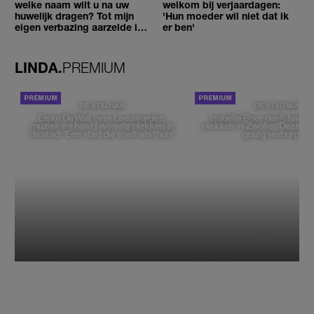
welke naam wilt u na uw
welkom bij verjaardagen:
huwelijk dragen? Tot mijn
'Hun moeder wil niet dat ik
eigen verbazing aarzelde ik
er ben'
geen moment'
LINDA.
PREMIUM
DE STAD VAN
DE STAD VAN
Elske DeWall over Leeuwarden,
Isabelle Boer deelt haar f
muziek en haar favoriete plekken in
plekken in Zwolle: 'Deze pl
de stad: 'Een stad die voelt als thuis'
graag verborgen'