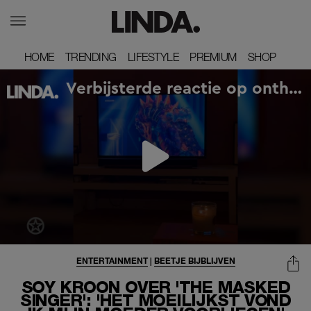
HOME
HOME
TRENDING
TRENDING
LIFESTYLE
LIFESTYLE
PREMIUM
PREMIUM
SHOP
SHOP
ENTERTAINMENT
|
BEETJE BIJBLIJVEN
SOY KROON OVER 'THE MASKED
SINGER': 'HET MOEILIJKST VOND