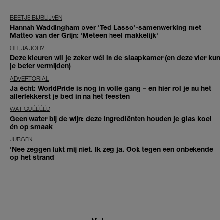
BEETJE BIJBLIJVEN
Hannah Waddingham over 'Ted Lasso'-samenwerking met
Matteo van der Grijn: 'Meteen heel makkelijk'
OH, JA JOH?
Deze kleuren wil je zeker wél in de slaapkamer (en deze vier kun
je beter vermijden)
ADVERTORIAL
Ja écht: WorldPride is nog in volle gang – en hier rol je nu het
allerlekkerst je bed in na het feesten
WAT GOÉÉÉÉD
Geen water bij de wijn: deze ingrediënten houden je glas koel
én op smaak
JURGEN
'Nee zeggen lukt mij niet. Ik zeg ja. Ook tegen een onbekende
op het strand'