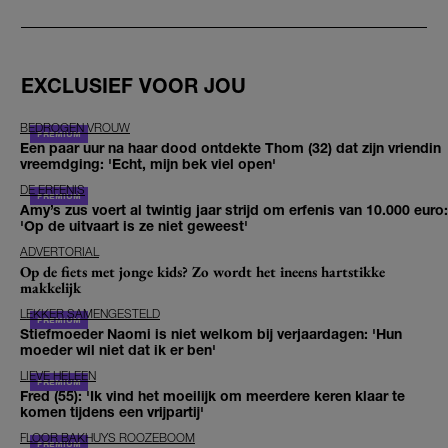
EXCLUSIEF VOOR JOU
BEDROGEN VROUW
Een paar uur na haar dood ontdekte Thom (32) dat zijn vriendin
vreemdging: 'Echt, mijn bek viel open'
DE ERFENIS
Amy’s zus voert al twintig jaar strijd om erfenis van 10.000 euro:
'Op de uitvaart is ze niet geweest'
ADVERTORIAL
Op de fiets met jonge kids? Zo wordt het ineens hartstikke
makkelijk
LEKKER SAMENGESTELD
Stiefmoeder Naomi is niet welkom bij verjaardagen: 'Hun
moeder wil niet dat ik er ben'
LIEVE HELEEN
Fred (55): 'Ik vind het moeilijk om meerdere keren klaar te
komen tijdens een vrijpartij'
FLOOR BAKHUYS ROOZEBOOM