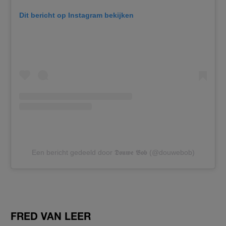
Dit bericht op Instagram bekijken
Een bericht gedeeld door 𝕯𝖔𝖚𝖜𝖊 𝕭𝖔𝖇 (@douwebob)
FRED VAN LEER