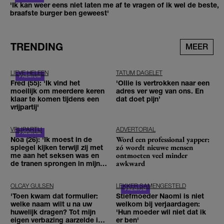
'Ik kan weer eens niet laten me af te vragen of ik wel de beste,
braafste burger ben geweest'
TRENDING
MEER
LIEVE HELEEN
TATUM DAGELET
Fred (55): 'Ik vind het
'Ollie is vertrokken naar een
moeilijk om meerdere keren
adres ver weg van ons. En
klaar te komen tijdens een
dat doet pijn’
vrijpartij'
VRIJPARTIJ
ADVERTORIAL
Word een professional yapper:
Noa (26): 'Ik moest in de
zó wordt nieuwe mensen
spiegel kijken terwijl zij met
ontmoeten veel minder
me aan het seksen was en
awkward
de tranen sprongen in mijn
ogen'
OLCAY GULSEN
LEKKER SAMENGESTELD
'Toen kwam dat formulier:
Stiefmoeder Naomi is niet
welke naam wilt u na uw
welkom bij verjaardagen:
huwelijk dragen? Tot mijn
'Hun moeder wil niet dat ik
eigen verbazing aarzelde ik
er ben'