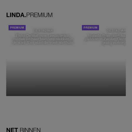
geen moment'
LINDA.
PREMIUM
DE STAD VAN
DE STAD VAN
Elske DeWall over Leeuwarden,
Isabelle Boer deelt haar f
muziek en haar favoriete plekken in
plekken in Zwolle: 'Deze pl
de stad: 'Een stad die voelt als thuis'
graag verborgen'
NET
BINNEN