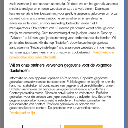
zoals wanneer je een account aanmaakt. Dit doen we om het gebruik van onze
media te analyseren en onze websites en apps te verbeteren. Daarnaast
kunnen we, als je hier toestemming voor geeft, je gegevens gebruiken om onze
content, communicatie en aanbod te personaliseren en je relevante
advertenties te tonen, en voor marketingdoeleinden delen met 4
mediapartners. Ook content van 13 externe platformen wordt enkel getoond
Een bericht gedeeld door Madonna (@madonna)
met jouw toestemming. Geef toestemming of stel je eigen keuze in. Door op
"Akkoord" te klikken, geef je toestemming voor onderstaande doeleinden. Wil
je niet alles toestaan, klik dan op “Instellen”. Jouw keuze kun je opnieuw
aanpassen via “Privacy-instellingen” onderaan onze websites of in de menu’s
van onze apps. Lees meer in ons privacy- en cookiebeleid.
Raadpleeg ons
cookiebeleid voor meer informatie.
KIM-LIAN
Wij en onze partners verwerken gegevens voor de volgende
doeleinden:
Kim-Lian maak je heel blij met een gezellig avondje thuis-
Informatie op een apparaat opslaan en/of openen. Beperkte gegevens
tafelen met vrienden.
gebruiken om advertenties te selecteren. Publieksgroepen begrijpen aan de
hand van statistieken of combinaties van gegevens uit verschillende bronnen.
Profielen aanmaken ten behoeve van gepersonaliseerde advertenties.
Contentprestaties meten. Diensten ontwikkelen en verbeteren. Profielen
gebruiken voor de selectie van gepersonaliseerde advertenties. Beperkte
gegevens gebruiken om content te selecteren. Profielen aanmaken ter
personalisatie van content. Profielen gebruiken ter selectie van
gepersonaliseerde content. De prestaties van advertenties meten.
Derde partijen lijst