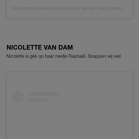
Een bericht gedeeld door Kim-Lian van der Meij (@kimlianvdmeij)
NICOLETTE VAN DAM
Nicolette is gék op haar neefje Raphaël. Snappen wij wel.