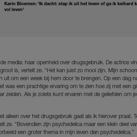
Karin Bloemen: 'Ik dacht: stap ik uit het leven of ga ik keihard
vol leven'
e media: haar openheid over drugsgebruik. De actrice vin
oot is, vertelt ze. “Het kan juist zo mooi zijn. Mijn schoo
ren uit om een week bij hem door te brengen. Op een dag n
t was een prachtige ervaring om te zien hoe zij met een g
aar zeiden. Als je zoiets kunt ervaren met de geliefden om 
t alleen over het drugsgebruik gaat als ik hierover praat. T
elt ze. “Bovendien zijn psychedelica maar een klein deel va
orbeeld een groter thema in mijn leven dan psychedelica.”