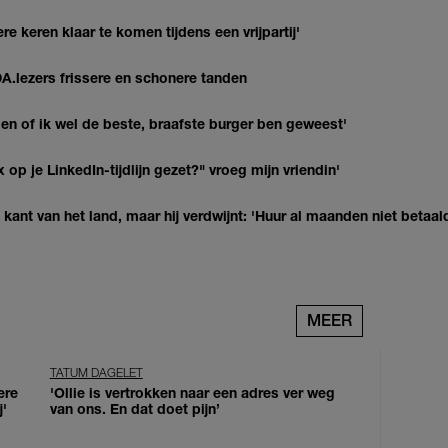
re keren klaar te komen tijdens een vrijpartij'
DA.lezers frissere en schonere tanden
agen of ik wel de beste, braafste burger ben geweest'
op je LinkedIn-tijdlijn gezet?" vroeg mijn vriendin'
kant van het land, maar hij verdwijnt: 'Huur al maanden niet betaal
MEER
TATUM DAGELET
ere
'Ollie is vertrokken naar een adres ver weg
j'
van ons. En dat doet pijn’