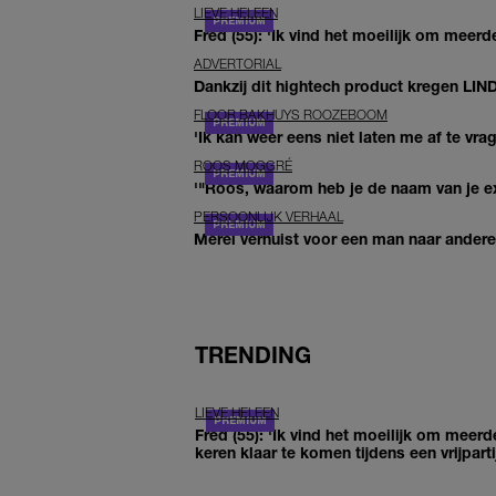
LIEVE HELEEN
Fred (55): 'Ik vind het moeilijk om meerde
ADVERTORIAL
Dankzij dit hightech product kregen LIN
FLOOR BAKHUYS ROOZEBOOM
'Ik kan weer eens niet laten me af te vr
ROOS MOGGRÉ
'"Roos, waarom heb je de naam van je ex 
PERSOONLIJK VERHAAL
Merel verhuist voor een man naar andere 
TRENDING
LIEVE HELEEN
Fred (55): 'Ik vind het moeilijk om meerd
keren klaar te komen tijdens een vrijparti