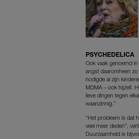
PSYCHEDELICA
Ook vaak genoemd in d
angst daaromheen zo gr
nodigde al zijn kinde
MDMA – ook hijzelf. He
lieve dingen tegen elk
waanzinnig.”
“Het probleem is dat he
veel meer deden”, vert
Duurzaamheid is bijvo