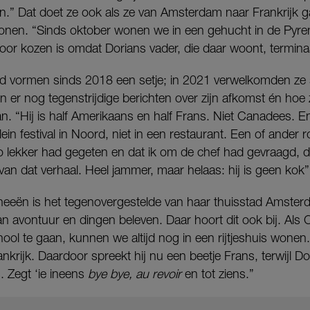
n.” Dat doet ze ook als ze van Amsterdam naar Frankrijk g
wonen. “Sinds oktober wonen we in een gehucht in de Pyr
or kozen is omdat Dorians vader, die daar woont, terminaa
nd vormen sinds 2018 een setje; in 2021 verwelkomden ze
en er nog tegenstrijdige berichten over zijn afkomst én hoe
. “Hij is half Amerikaans en half Frans. Niet Canadees. 
ein festival in Noord, niet in een restaurant. Een of ander 
 zo lekker had gegeten en dat ik om de chef had gevraagd, die
 van dat verhaal. Heel jammer, maar helaas: hij is geen kok”,
neeën is het tegenovergestelde van haar thuisstad Amsterd
n avontuur en dingen beleven. Daar hoort dit ook bij. Als
ol te gaan, kunnen we altijd nog in een rijtjeshuis wonen.
nkrijk. Daardoor spreekt hij nu een beetje Frans, terwijl 
. Zegt ‘ie ineens
bye bye, au revoir
en tot ziens.”