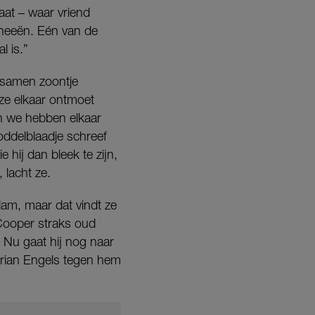
aat – waar vriend
eneeën. Eén van de
l is.”
 samen zoontje
 ze elkaar ontmoet
En we hebben elkaar
roddelblaadje schreef
 hij dan bleek te zijn,
 lacht ze.
am, maar dat vindt ze
 Cooper straks oud
 Nu gaat hij nog naar
Dorian Engels tegen hem