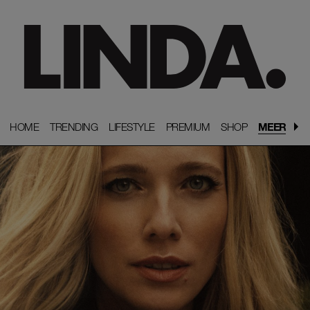
HOME
HOME
TRENDING
TRENDING
LIFESTYLE
LIFESTYLE
PREMIUM
PREMIUM
SHOP
SHOP
MEER