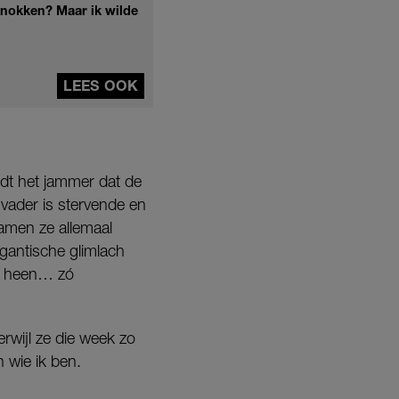
 knokken? Maar ik wilde
LEES OOK
dt het jammer dat de
nvader is stervende en
amen ze allemaal
igantische glimlach
je heen… zó
erwijl ze die week zo
n wie ik ben.