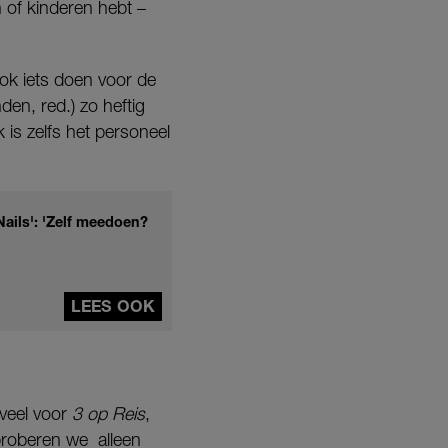
n of kinderen hebt –
ook iets doen voor de
den, red.) zo heftig
 is zelfs het personeel
”
ails': 'Zelf meedoen?
LEES OOK
 veel voor
3 op Reis
,
proberen we alleen