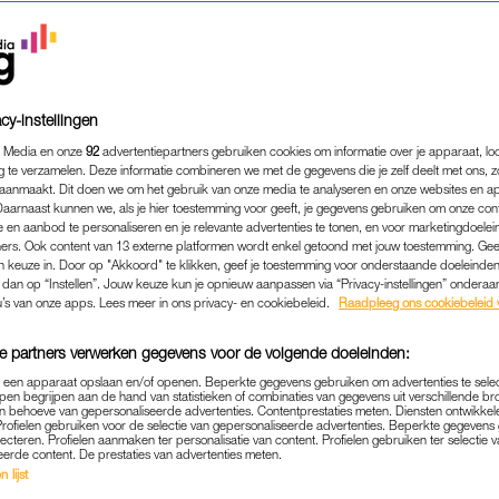
cy-instellingen
 Media en onze
92
advertentiepartners gebruiken cookies om informatie over je apparaat, lo
g te verzamelen. Deze informatie combineren we met de gegevens die je zelf deelt met ons, z
aanmaakt. Dit doen we om het gebruik van onze media te analyseren en onze websites en a
Daarnaast kunnen we, als je hier toestemming voor geeft, je gegevens gebruiken om onze con
 en aanbod te personaliseren en je relevante advertenties te tonen, en voor marketingdoele
ers. Ook content van 13 externe platformen wordt enkel getoond met jouw toestemming. Ge
gen keuze in. Door op "Akkoord" te klikken, geef je toestemming voor onderstaande doeleinden. 
k dan op “Instellen”. Jouw keuze kun je opnieuw aanpassen via “Privacy-instellingen” ondera
u’s van onze apps. Lees meer in ons privacy- en cookiebeleid.
Raadpleeg ons cookiebeleid 
ENTERTAINMENT
|
INTERVIEW
LADEN VERZONNEN RAAR
e partners verwerken gegevens voor de volgende doeleinden:
ND JENNIFER HOFFMAN: 'H
p een apparaat opslaan en/of openen. Beperkte gegevens gebruiken om advertenties te sele
pen begrijpen aan de hand van statistieken of combinaties van gegevens uit verschillende br
 behoeve van gepersonaliseerde advertenties. Contentprestaties meten. Diensten ontwikkel
CHEF ÉN NIET CANADEES
Profielen gebruiken voor de selectie van gepersonaliseerde advertenties. Beperkte gegeven
lecteren. Profielen aanmaken ter personalisatie van content. Profielen gebruiken ter selectie 
eerde content. De prestaties van advertenties meten.
17-03-2023
|
ROBYN VAN GORSEL
 lijst