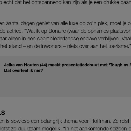
nap echt dat het ontspannend kan zijn als je een drukke baa
en aantal dagen geniet van alle luxe op zo’n plek, moet je 
t de actrice. “Wat ik op Bonaire (waar de opnames plaatsvon
ar alleen in een soort Nederlandse enclave verblijven. Vaak
et eiland – en de inwoners – niets over aan het toerisme.
Jelka van Houten (44) maakt presentatiedebuut met 'Tough as N
Dat overleef ik niet'
LS
n is sowieso een belangrijk thema voor Hoffman. Ze reist
 liefst zo duurzaam mogelijk. “In het aankomende seizoen 