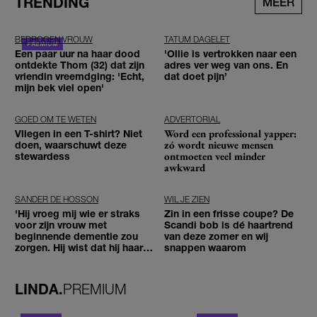
TRENDING
MEER
BEDROGEN VROUW
TATUM DAGELET
Een paar uur na haar dood
'Ollie is vertrokken naar een
ontdekte Thom (32) dat zijn
adres ver weg van ons. En
vriendin vreemdging: 'Echt,
dat doet pijn’
mijn bek viel open'
GOED OM TE WETEN
ADVERTORIAL
Word een professional yapper:
Vliegen in een T-shirt? Niet
zó wordt nieuwe mensen
doen, waarschuwt deze
ontmoeten veel minder
stewardess
awkward
SANDER DE HOSSON
WIL JE ZIEN
'Hij vroeg mij wie er straks
Zin in een frisse coupe? De
voor zijn vrouw met
Scandi bob is dé haartrend
beginnende dementie zou
van deze zomer en wij
zorgen. Hij wist dat hij haar
snappen waarom
zou moeten loslaten'
LINDA.
PREMIUM