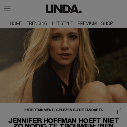
HOME
HOME
TRENDING
TRENDING
LIFESTYLE
LIFESTYLE
PREMIUM
PREMIUM
SHOP
SHOP
ENTERTAINMENT
|
GELEZEN BIJ DE TANDARTS
JENNIFER HOFFMAN HOEFT NIET
ZO NODIG TE TROUWEN: 'BEN