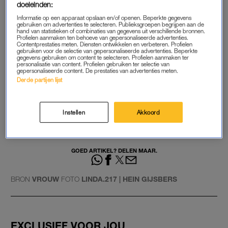
we een groot liefdesfeest geven, ofzo.”
doeleinden:
Informatie op een apparaat opslaan en/of openen. Beperkte gegevens
gebruiken om advertenties te selecteren. Publieksgroepen begrijpen aan de
“In Amerika, waar Dorian vandaan komt, vinden ze het heel
hand van statistieken of combinaties van gegevens uit verschillende bronnen.
verwarrend dat je samen een kind hebt en niet getrouwd bent.
Profielen aanmaken ten behoeve van gepersonaliseerde advertenties.
Contentprestaties meten. Diensten ontwikkelen en verbeteren. Profielen
Stiekem vind ik het juist daarom extra leuk.”
gebruiken voor de selectie van gepersonaliseerde advertenties. Beperkte
gegevens gebruiken om content te selecteren. Profielen aanmaken ter
personalisatie van content. Profielen gebruiken ter selectie van
gepersonaliseerde content. De prestaties van advertenties meten.
Derde partijen lijst
Airen Mylene en Taeke
Taekema gaan trouwen:
'Overvallen, verliefd en trots op
ons'
Instellen
Akkoord
LEES OOK
GOED ARTIKEL? DELEN MAAR.
BRON
VROUW
FOTO
LINDA.217 | HEIN GIJSBERS
EXCLUSIEF VOOR JOU