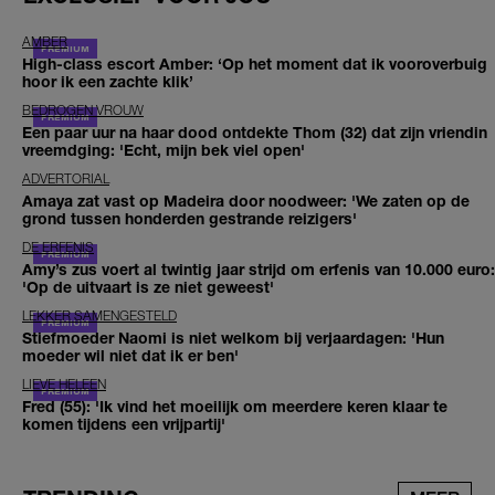
AMBER
High-class escort Amber: ‘Op het moment dat ik vooroverbuig
hoor ik een zachte klik’
BEDROGEN VROUW
Een paar uur na haar dood ontdekte Thom (32) dat zijn vriendin
vreemdging: 'Echt, mijn bek viel open'
ADVERTORIAL
Amaya zat vast op Madeira door noodweer: 'We zaten op de
grond tussen honderden gestrande reizigers'
DE ERFENIS
Amy’s zus voert al twintig jaar strijd om erfenis van 10.000 euro:
'Op de uitvaart is ze niet geweest'
LEKKER SAMENGESTELD
Stiefmoeder Naomi is niet welkom bij verjaardagen: 'Hun
moeder wil niet dat ik er ben'
LIEVE HELEEN
Fred (55): 'Ik vind het moeilijk om meerdere keren klaar te
komen tijdens een vrijpartij'