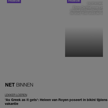
ACHTERGROND
DE STAD VAN
Elske DeWall over Leeu
muziek en haar favoriete p
de stad: 'Een stad die voelt 
NET
BINNEN
LEKKER LOEREN
'As Greek as it gets': Heleen van Royen poseert in bikini tijdens
vakantie