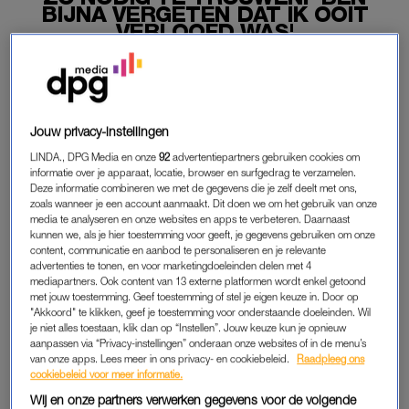
BIJNA VERGETEN DAT IK OOIT
VERLOOFD WAS'
13-03-2023
|
JORIEKE VAN NOORLOOS
Actrice Jennifer Hoffman was in een ver verleden
verloofd met acteur
Daan Schuurmans
. Nu is ze samen
Jouw privacy-instellingen
met Dorian, met wie ze geen trouwplannen heeft. Dat
LINDA., DPG Media en onze
92
advertentiepartners gebruiken cookies om
vertelt ze tegenover
VROUW.
informatie over je apparaat, locatie, browser en surfgedrag te verzamelen.
Deze informatie combineren we met de gegevens die je zelf deelt met ons,
“Oh haha, weet je dat ik dat bijna vergeten was, dat ik ooit
zoals wanneer je een account aanmaakt. Dit doen we om het gebruik van onze
verlóófd was?! Het voelt als een ander leven!”
media te analyseren en onze websites en apps te verbeteren. Daarnaast
kunnen we, als je hier toestemming voor geeft, je gegevens gebruiken om onze
content, communicatie en aanbod te personaliseren en je relevante
advertenties te tonen, en voor marketingdoeleinden delen met 4
JENNIFER HOFFMAN
mediapartners. Ook content van 13 externe platformen wordt enkel getoond
met jouw toestemming. Geef toestemming of stel je eigen keuze in. Door op
Trouwen staat dus niet op haar “bucketlist”, zo erkent Jennifer
"Akkoord" te klikken, geef je toestemming voor onderstaande doeleinden. Wil
Hoffman. “Ik ben niet opgegroeid met het idee dat er een
je niet alles toestaan, klik dan op “Instellen”. Jouw keuze kun je opnieuw
aanpassen via “Privacy-instellingen” onderaan onze websites of in de menu’s
‘ware’ is, dat je je soulmate moet vinden met wie je moet
van onze apps. Lees meer in ons privacy- en cookiebeleid.
Raadpleeg ons
trouwen en dat dat dan de mooiste dag van je leven is. Ik kan
cookiebeleid voor meer informatie.
me hooguit voorstellen dat als we een jaar of tien bij elkaar zijn,
Wij en onze partners verwerken gegevens voor de volgende