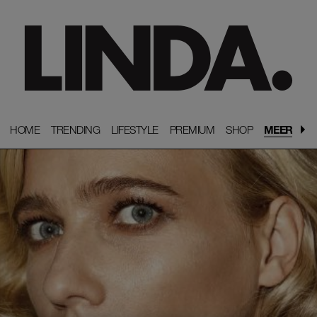
HOME
HOME
TRENDING
TRENDING
LIFESTYLE
LIFESTYLE
PREMIUM
PREMIUM
SHOP
SHOP
MEER