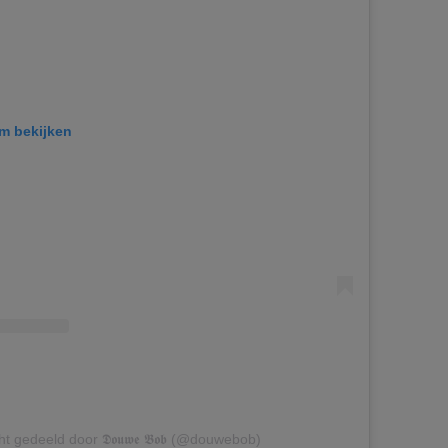
am bekijken
t gedeeld door 𝕯𝖔𝖚𝖜𝖊 𝕭𝖔𝖇 (@douwebob)