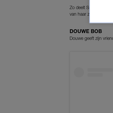
Zo deelt Soundos El A
van haar zoontje een d
DOUWE BOB
Douwe geeft zijn vrien