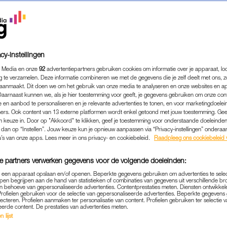
cy-instellingen
 Media en onze
92
advertentiepartners gebruiken cookies om informatie over je apparaat, lo
g te verzamelen. Deze informatie combineren we met de gegevens die je zelf deelt met ons, z
aanmaakt. Dit doen we om het gebruik van onze media te analyseren en onze websites en a
Daarnaast kunnen we, als je hier toestemming voor geeft, je gegevens gebruiken om onze con
 en aanbod te personaliseren en je relevante advertenties te tonen, en voor marketingdoele
ers. Ook content van 13 externe platformen wordt enkel getoond met jouw toestemming. Ge
gen keuze in. Door op "Akkoord" te klikken, geef je toestemming voor onderstaande doeleinden. 
k dan op “Instellen”. Jouw keuze kun je opnieuw aanpassen via “Privacy-instellingen” ondera
ENTERTAINMENT
|
LEKKER LOEREN
u’s van onze apps. Lees meer in ons privacy- en cookiebeleid.
Raadpleeg ons cookiebeleid 
 HOFFMAN VIERT VERJAA
e partners verwerken gegevens voor de volgende doeleinden:
VROEG: 'HIJ IS PAS MORGE
p een apparaat opslaan en/of openen. Beperkte gegevens gebruiken om advertenties te sele
pen begrijpen aan de hand van statistieken of combinaties van gegevens uit verschillende br
04-02-2023
|
NIVINE DE JONG
 behoeve van gepersonaliseerde advertenties. Contentprestaties meten. Diensten ontwikkel
Profielen gebruiken voor de selectie van gepersonaliseerde advertenties. Beperkte gegeven
lecteren. Profielen aanmaken ter personalisatie van content. Profielen gebruiken ter selectie 
op social media? Je ziet het in de social rubriek: L
eerde content. De prestaties van advertenties meten.
 lijst
 fijn dat je erover kunt meepraten.