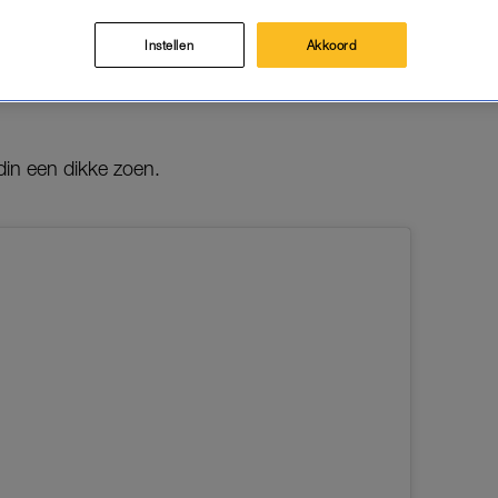
hmadi een grap uit
Last One Laughing
en viert Jennifer H
Instellen
Akkoord
ag te vroeg.
din een dikke zoen.