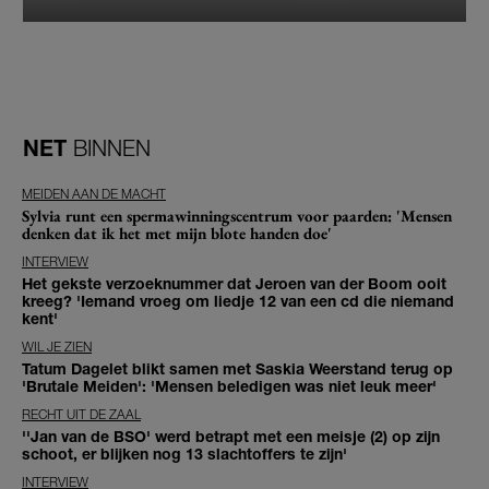
NET
BINNEN
MEIDEN AAN DE MACHT
Sylvia runt een spermawinningscentrum voor paarden: 'Mensen
denken dat ik het met mijn blote handen doe'
INTERVIEW
Het gekste verzoeknummer dat Jeroen van der Boom ooit
kreeg? 'Iemand vroeg om liedje 12 van een cd die niemand
kent'
WIL JE ZIEN
Tatum Dagelet blikt samen met Saskia Weerstand terug op
'Brutale Meiden': 'Mensen beledigen was niet leuk meer'
RECHT UIT DE ZAAL
''Jan van de BSO' werd betrapt met een meisje (2) op zijn
schoot, er blijken nog 13 slachtoffers te zijn'
INTERVIEW