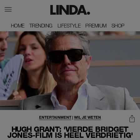
HOME
HOME
TRENDING
TRENDING
LIFESTYLE
LIFESTYLE
PREMIUM
PREMIUM
SHOP
SHOP
ENTERTAINMENT
|
WIL JE WETEN
HUGH GRANT: 'VIERDE BRIDGET
JONES-FILM IS HEEL VERDRIETIG'