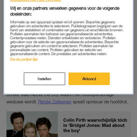
rokkenjager. Hij hielp de producent daarom een handje. “Hij is
nu in de zestig, je kunt hem nu niet meer de hele tijd jonge
Wij en onze partners verwerken gegevens voor de volgende
doeleinden:
meisjes laten versieren. Er moet iets met hem gebeurd zijn”,
legt Grant uit. “Dus verzonnen we, of eigenlijk ik, een nieuw
Informatie op een apparaat opslaan en/of openen. Beperkte gegevens
gebruiken om advertenties te selecteren. Publieksgroepen begrijpen aan de
verhaal.”
hand van statistieken of combinaties van gegevens uit verschillende bronnen.
Profielen aanmaken ten behoeve van gepersonaliseerde advertenties.
Contentprestaties meten. Diensten ontwikkelen en verbeteren. Profielen
gebruiken voor de selectie van gepersonaliseerde advertenties. Beperkte
gegevens gebruiken om content te selecteren. Profielen aanmaken ter
HOOFDROL VOOR ZELLWEGER
personalisatie van content. Profielen gebruiken ter selectie van
gepersonaliseerde content. De prestaties van advertenties meten.
De acteur is nu tevreden met het eindresultaat. “Het is eigenlijk
Derde partijen lijst
een heel goed en ontroerend script. En dat zeg ik als iemand
die verschrikkelijk slecht is in scripts. Dit was briljant.”
Instellen
Akkoord
De vierde
Bridget Jones
-film is gebaseerd op het boek
Bridget
Jones: Mad About the Boy
waarin het hoofdpersonage
weduwe wordt.
Renée Zellweger
speelt opnieuw de hoofdrol.
Colin Firth waarschijnlijk tóch
in 'Bridget Jones: Mad about
the boy'