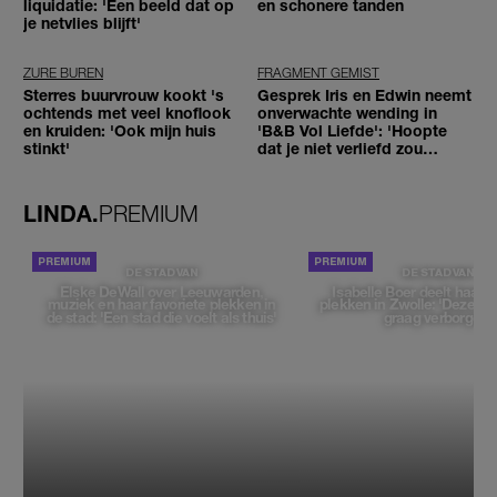
liquidatie: 'Een beeld dat op
en schonere tanden
je netvlies blijft'
ZURE BUREN
FRAGMENT GEMIST
Sterres buurvrouw kookt 's
Gesprek Iris en Edwin neemt
ochtends met veel knoflook
onverwachte wending in
en kruiden: 'Ook mijn huis
'B&B Vol Liefde': 'Hoopte
stinkt'
dat je niet verliefd zou
worden'
LINDA.
PREMIUM
DE STAD VAN
DE STAD VAN
Elske DeWall over Leeuwarden,
Isabelle Boer deelt haar f
muziek en haar favoriete plekken in
plekken in Zwolle: 'Deze pl
de stad: 'Een stad die voelt als thuis'
graag verborgen'