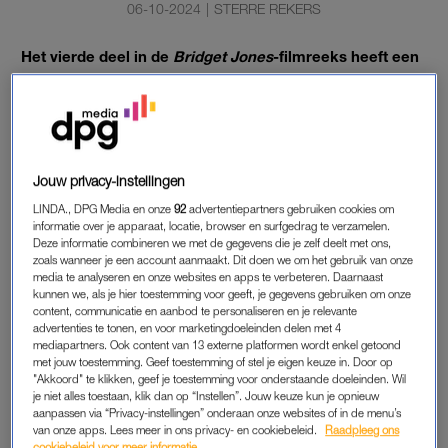
06-10-2024
|
STERRE REKERS
Het vierde deel in de
Bridget Jones
-filmreeks heeft een
andere toon dan zijn drie voorgangers. De volgende film
wordt ‘heel verdrietig’, zei Hugh Grant in het Britse
praatprogramma
The Graham Norton Show
.
Dit maakt wel érg nieuwsgierig.
Jouw privacy-instellingen
LINDA., DPG Media en onze
92
advertentiepartners gebruiken cookies om
informatie over je apparaat, locatie, browser en surfgedrag te verzamelen.
HUGH GRANT
Deze informatie combineren we met de gegevens die je zelf deelt met ons,
“Het wordt dit keer niet alleen grappig, maar ook heel erg
zoals wanneer je een account aanmaakt. Dit doen we om het gebruik van onze
media te analyseren en onze websites en apps te verbeteren. Daarnaast
verdrietig”, verklapte Grant, die in de vierde film terugkeert als
kunnen we, als je hier toestemming voor geeft, je gegevens gebruiken om onze
Daniel Cleaver
. Volgens de acteur was er eigenlijk geen
content, communicatie en aanbod te personaliseren en je relevante
advertenties te tonen, en voor marketingdoeleinden delen met 4
“duidelijke rol” voor zijn personage, maar wilden de makers
mediapartners. Ook content van 13 externe platformen wordt enkel getoond
hem er toch “in proppen”.
met jouw toestemming. Geef toestemming of stel je eigen keuze in. Door op
"Akkoord" te klikken, geef je toestemming voor onderstaande doeleinden. Wil
je niet alles toestaan, klik dan op “Instellen”. Jouw keuze kun je opnieuw
Grant was aanvankelijk niet echt tevreden over de verhaallijn
aanpassen via “Privacy-instellingen” onderaan onze websites of in de menu’s
van Cleaver, die in de eerste delen bekendstond als
van onze apps. Lees meer in ons privacy- en cookiebeleid.
Raadpleeg ons
cookiebeleid voor meer informatie.