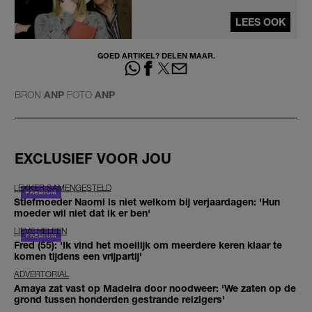
LEES OOK
GOED ARTIKEL? DELEN MAAR.
BRON
ANP
FOTO
ANP
EXCLUSIEF VOOR JOU
LEKKER SAMENGESTELD
Stiefmoeder Naomi is niet welkom bij verjaardagen: 'Hun
moeder wil niet dat ik er ben'
LIEVE HELEEN
Fred (55): 'Ik vind het moeilijk om meerdere keren klaar te
komen tijdens een vrijpartij'
ADVERTORIAL
Amaya zat vast op Madeira door noodweer: 'We zaten op de
grond tussen honderden gestrande reizigers'