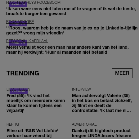
FLOOR BAKHUYS ROOZEBOOM
'Ik kan weer eens niet laten me af te vragen of ik wel de beste,
braafste burger ben geweest'
ROOS MOGGRÉ
'"Roos, waarom heb je de naam van je ex op je LinkedIn-tijdlijn
gezet?" vroeg mijn vriendin'
PERSOONLIJK VERHAAL
Merel verhuist voor een man naar andere kant van het land,
maar hij verdwijnt: 'Huur al maanden niet betaald'
TRENDING
MEER
LIEVE HELEEN
INTERVIEW
Fred (55): 'Ik vind het
Man achtervolgt Valerie (35)
moeilijk om meerdere keren
in het bos en betast zichzelf,
klaar te komen tijdens een
zij filmt en deelt de
vrijpartij'
confrontatie: 'Ik laat me niet
tegenhouden'
HEFTIG
ADVERTORIAL
Eline uit 'B&B Vol Liefde'
Dankzij dit hightech product
verloor haar vriend bij
kregen LINDA.lezers frissere