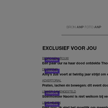
BRON
ANP
FOTO
ANP
EXCLUSIEF VOOR JOU
BEDROGEN VROUW
Een paar uur na haar dood ontdekte Thom 
DE ERFENIS
Amy’s zus voert al twintig jaar strijd om 
ADVERTORIAL
Praten, lachen én bewegen: dit event door
LEKKER SAMENGESTELD
Stiefmoeder Naomi is niet welkom bij ver
LIEVE HELEEN
Fred (55): 'Ik vind het moeilijk om meerde