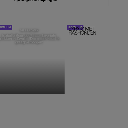
EXPATS MET
STOM!
DE STAD VAN
RASHONDEN
Isabelle Boer deelt haar favoriete
plekken in Zwolle: 'Deze plek houd ik
graag verborgen'
MONIQUE KLEMANN