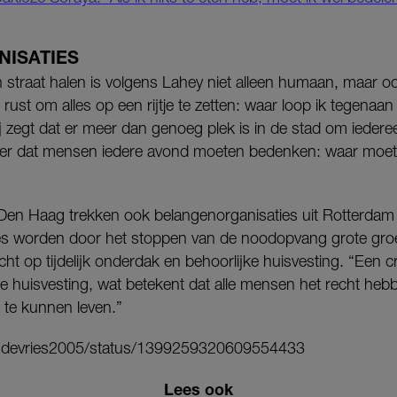
ISATIES
n straat halen is volgens Lahey niet alleen humaan, maar o
rust om alles op een rijtje te zetten: waar loop ik tegenaan
 zegt dat er meer dan genoeg plek is in de stad om iederee
weer dat mensen iedere avond moeten bedenken: waar moet
n Haag trekken ook belangenorganisaties uit Rotterdam e
ies worden door het stoppen van de noodopvang grote g
cht op tijdelijk onderdak en behoorlijke huisvesting. “Een 
ke huisvesting, wat betekent dat alle mensen het recht heb
te kunnen leven.”
Jandevries2005/status/1399259320609554433
Lees ook