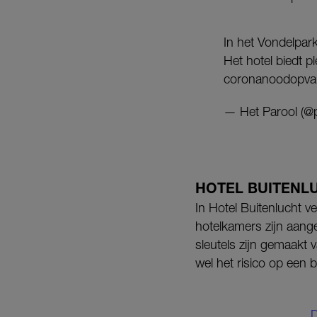
In het Vondelpark
Het hotel biedt p
coronanoodopvang
— Het Parool (@
HOTEL BUITENL
In Hotel Buitenlucht v
hotelkamers zijn aang
sleutels zijn gemaakt 
wel het risico op een 
D