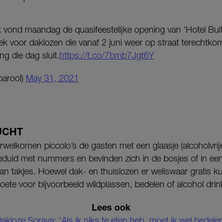
 vond maandag de quasifeestelijke opening van ‘Hotel Buit
lek voor daklozen die vanaf 2 juni weer op straat terechtk
 die dag sluit.
https://t.co/7bmb7Jgt6Y
parool)
May 31, 2021
UCHT
erwelkomen piccolo’s de gasten met een glaasje (alcoholvrij
eduid met nummers en bevinden zich in de bosjes of in een
van takjes. Hoewel dak- en thuislozen er weliswaar gratis 
boete voor bijvoorbeeld wildplassen, bedelen of alcohol dri
Lees ook
akloze Soraya: ‘Als ik niks te eten heb, moet ik wel bedele