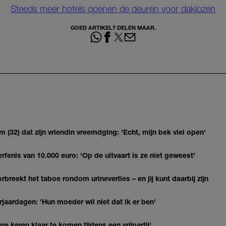
Steeds meer hotels openen de deuren voor daklozen
GOED ARTIKEL? DELEN MAAR.
(32) dat zijn vriendin vreemdging: 'Echt, mijn bek viel open'
erfenis van 10.000 euro: 'Op de uitvaart is ze niet geweest'
breekt het taboe rondom urineverlies – en jij kunt daarbij zijn
jaardagen: 'Hun moeder wil niet dat ik er ben'
re keren klaar te komen tijdens een vrijpartij'