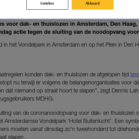
SLAPEN'
Instellen
Akkoord
31-05-2021
|
ISABEL OCKERS
es voor dak- en thuislozen in Amsterdam, Den Haag,
dag actie tegen de sluiting van de noodopvang voor 
nd in het Vondelpark in Amsterdam en op het Plein in Den 
tregelen konden dak- en thuislozen de afgelopen tijd
ter
 stopt nu terwijl er volgens de belangenorganisaties voor d
nden dat niemand op straat hoort te slapen”, zegt Dennis Lah
Drugsgebruikers MDHG.
sluiting van de coronanoodopvang voor dak- en thuislozen
 Amsterdamse Vondelpark ‘Hotel Buitenlucht’. Een symbo
nemers moeten vanaf dinsdag zo’n tweehonderd tot driehon
aat slapen.