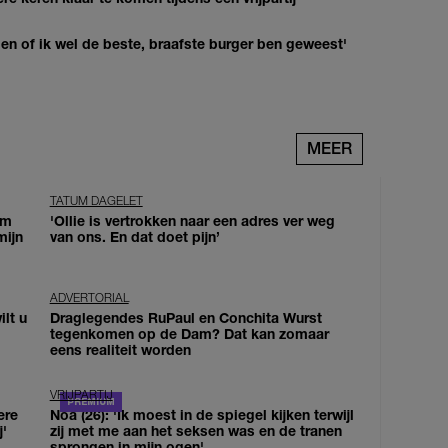
agen of ik wel de beste, braafste burger ben geweest'
MEER
TATUM DAGELET
om
'Ollie is vertrokken naar een adres ver weg
mijn
van ons. En dat doet pijn’
ADVERTORIAL
lt u
Draglegendes RuPaul en Conchita Wurst
tegenkomen op de Dam? Dat kan zomaar
eens realiteit worden
VRIJPARTIJ
ere
Noa (26): 'Ik moest in de spiegel kijken terwijl
j'
zij met me aan het seksen was en de tranen
sprongen in mijn ogen'