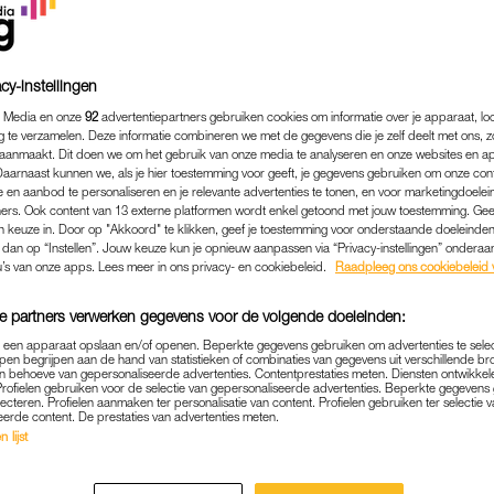
cy-instellingen
 Media en onze
92
advertentiepartners gebruiken cookies om informatie over je apparaat, lo
g te verzamelen. Deze informatie combineren we met de gegevens die je zelf deelt met ons, z
aanmaakt. Dit doen we om het gebruik van onze media te analyseren en onze websites en a
Daarnaast kunnen we, als je hier toestemming voor geeft, je gegevens gebruiken om onze con
 en aanbod te personaliseren en je relevante advertenties te tonen, en voor marketingdoele
ers. Ook content van 13 externe platformen wordt enkel getoond met jouw toestemming. Ge
gen keuze in. Door op "Akkoord" te klikken, geef je toestemming voor onderstaande doeleinden. 
k dan op “Instellen”. Jouw keuze kun je opnieuw aanpassen via “Privacy-instellingen” ondera
u’s van onze apps. Lees meer in ons privacy- en cookiebeleid.
Raadpleeg ons cookiebeleid 
e partners verwerken gegevens voor de volgende doeleinden:
p een apparaat opslaan en/of openen. Beperkte gegevens gebruiken om advertenties te sele
pen begrijpen aan de hand van statistieken of combinaties van gegevens uit verschillende br
 behoeve van gepersonaliseerde advertenties. Contentprestaties meten. Diensten ontwikkel
BINNENLAND
|
LINDA.
Profielen gebruiken voor de selectie van gepersonaliseerde advertenties. Beperkte gegeven
lecteren. Profielen aanmaken ter personalisatie van content. Profielen gebruiken ter selectie 
eerde content. De prestaties van advertenties meten.
EN VOEREN ACTIE TEGEN 
 lijst
NG: 'NIEMAND HOORT OP 