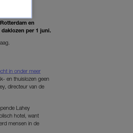
 Rotterdam en
daklozen per 1 juni.
Haag.
echt in onder meer
ak- en thuislozen geen
ey, directeur van de
 opende Lahey
lisch hotel, want
derd mensen in de