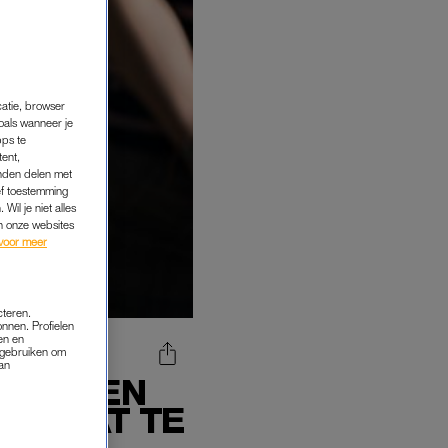
catie, browser
oals wanneer je
pps te
tent,
inden delen met
ef toestemming
Wil je niet alles
an onze websites
voor meer
cteren.
onnen. Profielen
en en
s gebruiken om
van
SLUITEN
STRAAT TE