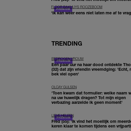
FLOOR BAKHUYS ROOZEBOOM
'Ik kan weer eens niet laten me af te vr
TRENDING
BEDROGEN VROUW
Een paar uur na haar dood ontdekte Th
(32) dat zijn vriendin vreemdging: 'Echt, 
bek viel open'
OLCAY GULSEN
'Toen kwam dat formulier: welke naam wi
na uw huwelijk dragen? Tot mijn eigen
verbazing aarzelde ik geen moment'
LIEVE HELEEN
Fred (55): 'Ik vind het moeilijk om meerd
keren klaar te komen tijdens een vrijparti