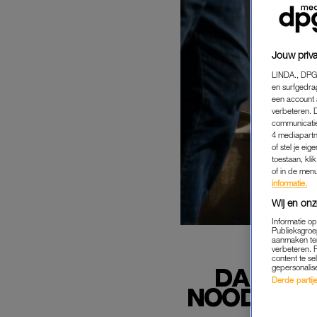
Jouw priva
LINDA., DPG
en surfgedra
een account 
verbeteren. 
communicatie
4 mediapartn
of stel je ei
toestaan, kli
of in de men
informatie.
Wij en onz
Informatie o
Publieksgroe
aanmaken ten
verbeteren. 
content te se
gepersonalis
DAKLOZ
Derde partijen
NOODOPVA