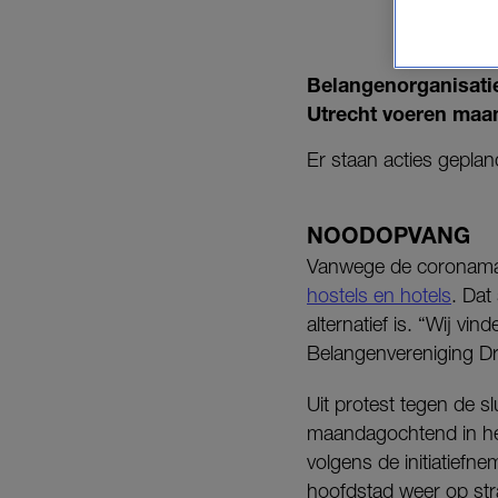
Belangenorganisati
Utrecht voeren maan
Er staan acties gepla
NOODOPVANG
Vanwege de coronamaa
hostels en hotels
. Dat
alternatief is. “Wij vi
Belangenvereniging 
Uit protest tegen de 
maandagochtend in het
volgens de initiatief
hoofdstad weer op str