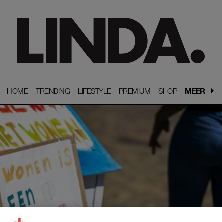
HOME
HOME
TRENDING
TRENDING
LIFESTYLE
LIFESTYLE
PREMIUM
PREMIUM
SHOP
SHOP
MEER