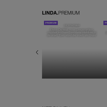
LINDA.
PREMIUM
DE STAD VAN
Elske DeWall over Leeuwarden,
muziek en haar favoriete plekken in
de stad: 'Een stad die voelt als thuis'