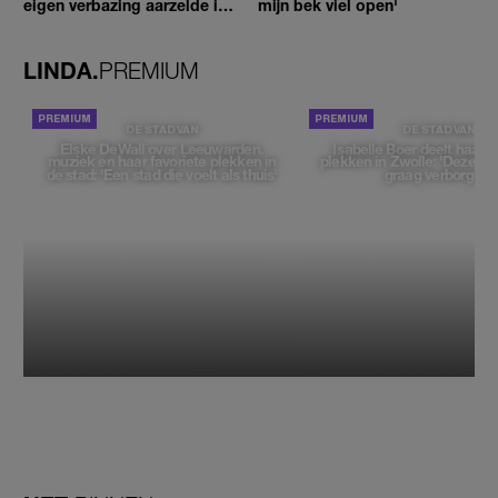
eigen verbazing aarzelde ik
mijn bek viel open'
geen moment'
LINDA.
PREMIUM
DE STAD VAN
DE STAD VAN
Elske DeWall over Leeuwarden,
Isabelle Boer deelt haar f
muziek en haar favoriete plekken in
plekken in Zwolle: 'Deze pl
de stad: 'Een stad die voelt als thuis'
graag verborgen'