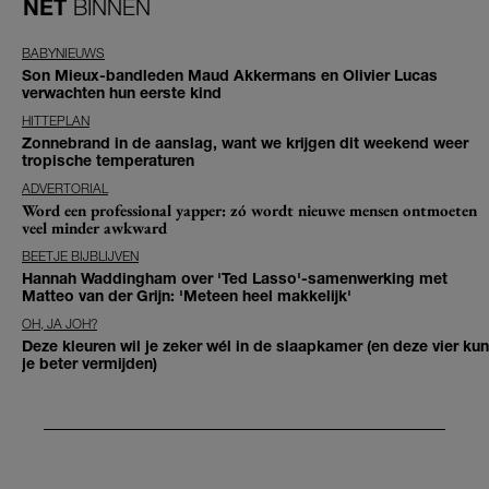
NET
BINNEN
BABYNIEUWS
Son Mieux-bandleden Maud Akkermans en Olivier Lucas
verwachten hun eerste kind
HITTEPLAN
Zonnebrand in de aanslag, want we krijgen dit weekend weer
tropische temperaturen
ADVERTORIAL
Word een professional yapper: zó wordt nieuwe mensen ontmoeten
veel minder awkward
BEETJE BIJBLIJVEN
Hannah Waddingham over 'Ted Lasso'-samenwerking met
Matteo van der Grijn: 'Meteen heel makkelijk'
OH, JA JOH?
Deze kleuren wil je zeker wél in de slaapkamer (en deze vier kun
je beter vermijden)