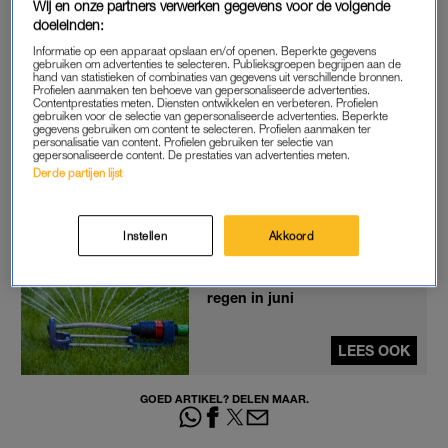
Wij en onze partners verwerken gegevens voor de volgende
blijkt uit de nieuwste Droogtemonitor van het KNMI. Bij de
doeleinden:
verwachting voor de komende twee weken blijft dat beeld in
Informatie op een apparaat opslaan en/of openen. Beperkte gegevens
stand.
gebruiken om advertenties te selecteren. Publieksgroepen begrijpen aan de
hand van statistieken of combinaties van gegevens uit verschillende bronnen.
Profielen aanmaken ten behoeve van gepersonaliseerde advertenties.
Contentprestaties meten. Diensten ontwikkelen en verbeteren. Profielen
Het gemiddelde
neerslagtekort
zal oplopen naar 90 millimeter.
gebruiken voor de selectie van gepersonaliseerde advertenties. Beperkte
En dat heeft belangrijke gevolgen. Zo mag sinds dinsdag in
gegevens gebruiken om content te selecteren. Profielen aanmaken ter
personalisatie van content. Profielen gebruiken ter selectie van
verschillende Brabantse gebieden geen water meer uit
gepersonaliseerde content. De prestaties van advertenties meten.
Derde partijen lijst
watergangen en aantakkende sloten en beken worden
gehaald voor besproeiing van de velden.
Instellen
Akkoord
Extreme droogte,
waterbeheerders snakken naar
regen in juni
LEES OOK
GOED ARTIKEL? DELEN MAAR.