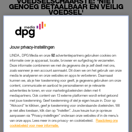
VOEDSELSCHAARSTE: 'NIET
GENOEG BETAALBAAR EN VEILIG
VOEDSEL'
04-05-2022
|
JORIEKE VAN NOORLOOS
De voorjaarsdroogte brengt onze voedselvoorziening in
gevaar. ZLTO – de vereniging van en voor 12.000 boeren
Jouw privacy-instellingen
en tuinders in Zeeland, Noord-Brabant en Zuid-
Gelderland – luidt de noodklok. “Er is al veel gezaaid en
LINDA., DPG Media en onze
92
advertentiepartners gebruiken cookies om
informatie over je apparaat, locatie, browser en surfgedrag te verzamelen.
die zaden blijven droog in de grond, zo komt er niet
Deze informatie combineren we met de gegevens die je zelf deelt met ons,
genoeg betaalbaar en veilig voedsel”
zoals wanneer je een account aanmaakt. Dit doen we om het gebruik van onze
media te analyseren en onze websites en apps te verbeteren. Daarnaast
Dat zegt bestuurslid Janus Scheepers tegenover het
AD o
ver
kunnen we, als je hier toestemming voor geeft, je gegevens gebruiken om onze
content, communicatie en aanbod te personaliseren en je relevante
de voedselschaarste.
advertenties te tonen, en voor marketingdoeleinden delen met 4
mediapartners. Ook content van 13 externe platformen wordt enkel getoond
met jouw toestemming. Geef toestemming of stel je eigen keuze in. Door op
"Akkoord" te klikken, geef je toestemming voor onderstaande doeleinden. Wil
VOEDSELSCHAARSTE
je niet alles toestaan, klik dan op “Instellen”. Jouw keuze kun je opnieuw
Het landelijk gemiddelde neerslagtekort bedraagt nu al 60
aanpassen via “Privacy-instellingen” onderaan onze websites of in de menu’s
van onze apps. Lees meer in ons privacy- en cookiebeleid.
Raadpleeg ons
millimeter. Daarmee kan 2022 worden gerekend tot de vijf
cookiebeleid voor meer informatie.
droogste jaren sinds het begin van de metingen in 1906. Dit