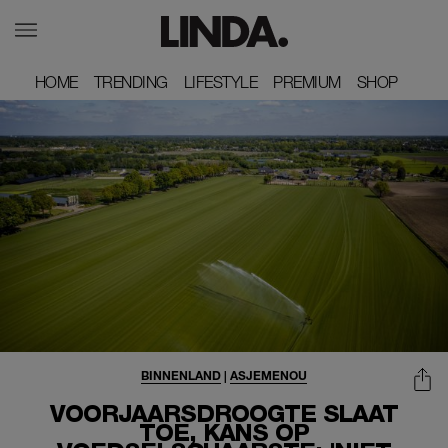
HOME
HOME
TRENDING
TRENDING
LIFESTYLE
LIFESTYLE
PREMIUM
PREMIUM
SHOP
SHOP
BINNENLAND
|
ASJEMENOU
VOORJAARSDROOGTE SLAAT
TOE, KANS OP