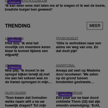
FLOOR BAKHUYS ROOZEBOOM
'Ik kan weer eens niet laten me af te vragen of ik wel de beste,
braafste burger ben geweest'
TRENDING
MEER
LIEVE HELEEN
TATUM DAGELET
Fred (55): 'Ik vind het
'Ollie is vertrokken naar een
moeilijk om meerdere keren
adres ver weg van ons. En
klaar te komen tijdens een
dat doet pijn’
vrijpartij'
VRIJPARTIJ
ADVERTORIAL
Noa (26): 'Ik moest in de
Amaya zat vast op Madeira
spiegel kijken terwijl zij met
door noodweer: 'We zaten
me aan het seksen was en
op de grond tussen
de tranen sprongen in mijn
honderden gestrande
ogen'
reizigers'
OLCAY GULSEN
BEDROGEN VROUW
'Toen kwam dat formulier:
Een paar uur na haar dood
welke naam wilt u na uw
ontdekte Thom (32) dat zijn
huwelijk dragen? Tot mijn
vriendin vreemdging: 'Echt,