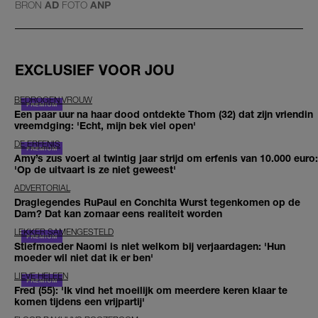
BRON
AD
FOTO
ANP
EXCLUSIEF VOOR JOU
BEDROGEN VROUW
Een paar uur na haar dood ontdekte Thom (32) dat zijn vriendin
vreemdging: 'Echt, mijn bek viel open'
DE ERFENIS
Amy’s zus voert al twintig jaar strijd om erfenis van 10.000 euro:
'Op de uitvaart is ze niet geweest'
ADVERTORIAL
Draglegendes RuPaul en Conchita Wurst tegenkomen op de
Dam? Dat kan zomaar eens realiteit worden
LEKKER SAMENGESTELD
Stiefmoeder Naomi is niet welkom bij verjaardagen: 'Hun
moeder wil niet dat ik er ben'
LIEVE HELEEN
Fred (55): 'Ik vind het moeilijk om meerdere keren klaar te
komen tijdens een vrijpartij'