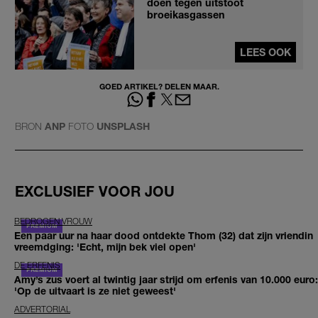
doen tegen uitstoot
broeikasgassen
LEES OOK
GOED ARTIKEL? DELEN MAAR.
BRON
ANP
FOTO
UNSPLASH
EXCLUSIEF VOOR JOU
BEDROGEN VROUW
Een paar uur na haar dood ontdekte Thom (32) dat zijn vriendin
vreemdging: 'Echt, mijn bek viel open'
DE ERFENIS
Amy’s zus voert al twintig jaar strijd om erfenis van 10.000 euro:
'Op de uitvaart is ze niet geweest'
ADVERTORIAL