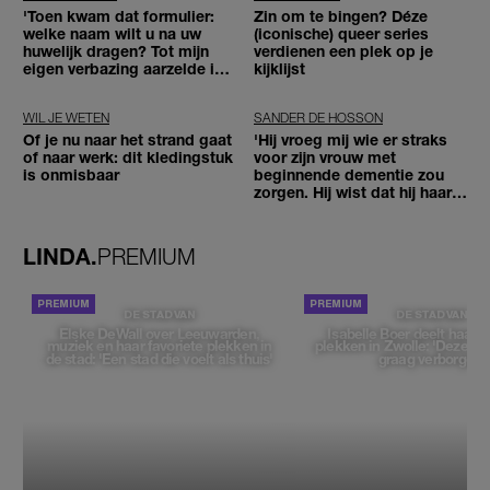
'Toen kwam dat formulier:
Zin om te bingen? Déze
welke naam wilt u na uw
(iconische) queer series
huwelijk dragen? Tot mijn
verdienen een plek op je
eigen verbazing aarzelde ik
kijklijst
geen moment'
WIL JE WETEN
SANDER DE HOSSON
Of je nu naar het strand gaat
'Hij vroeg mij wie er straks
of naar werk: dit kledingstuk
voor zijn vrouw met
is onmisbaar
beginnende dementie zou
zorgen. Hij wist dat hij haar
zou moeten loslaten'
LINDA.
PREMIUM
DE STAD VAN
DE STAD VAN
Elske DeWall over Leeuwarden,
Isabelle Boer deelt haar f
muziek en haar favoriete plekken in
plekken in Zwolle: 'Deze pl
de stad: 'Een stad die voelt als thuis'
graag verborgen'