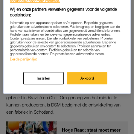
cookiebeleid voor meer informatie.
zou slechts een kwart theelepel per dag per koe genoeg zijn.
Wij en onze partners verwerken gegevens voor de volgende
doeleinden:
Informatie op een apparaat opslaan en/of openen. Beperkte gegevens
KLIMAATDOEL
gebruiken om advertenties te selecteren. Publieksgroepen begrijpen aan de
hand van statistieken of combinaties van gegevens uit verschillende bronnen.
De proef wordt samen met zuivelbedrijf FrieslandCampina en
Profielen aanmaken ten behoeve van gepersonaliseerde advertenties.
Contentprestaties meten. Diensten ontwikkelen en verbeteren. Profielen
voerproducent Agrifirm opgezet, waarbij Agrifirm de
gebruiken voor de selectie van gepersonaliseerde advertenties. Beperkte
gegevens gebruiken om content te selecteren. Profielen aanmaken ter
voedingssupplementen zal leveren aan de deelnemende
personalisatie van content. Profielen gebruiken ter selectie van
gepersonaliseerde content. De prestaties van advertenties meten.
boeren. Volgens Hein Schumacher van Friesland Campina is
Derde partijen lijst
het
verminderen van de broeikasgasuitstoot
van koeien een
van de routes om het klimaatdoel te halen.
Instellen
Akkoord
DSM sloot eerder al een deal over het middel met het grote
Braziliaanse vleesconcern JBS. Bovaer wordt dan ook al
gebruikt in Brazilië en Chili. Om genoeg van het middel te
kunnen produceren, is DSM bezig met de ontwikkeling van
een fabriek in Schotland.
Hoge Raad: staat moet meer