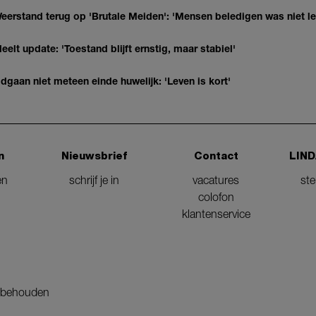
eerstand terug op 'Brutale Meiden': 'Mensen beledigen was niet l
elt update: 'Toestand blijft ernstig, maar stabiel'
gaan niet meteen einde huwelijk: 'Leven is kort'
n
Nieuwsbrief
Contact
LIND
en
schrijf je in
vacatures
st
colofon
klantenservice
orbehouden