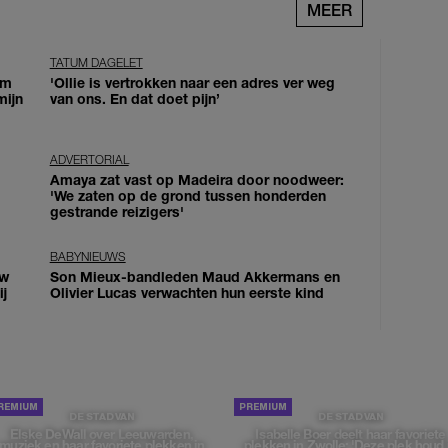
MEER
TATUM DAGELET
om
'Ollie is vertrokken naar een adres ver weg
mijn
van ons. En dat doet pijn’
ADVERTORIAL
Amaya zat vast op Madeira door noodweer:
'We zaten op de grond tussen honderden
gestrande reizigers'
BABYNIEUWS
uw
Son Mieux-bandleden Maud Akkermans en
j
Olivier Lucas verwachten hun eerste kind
DE STAD VAN
DE STAD VAN
Elske DeWall over Leeuwarden,
Isabelle Boer deelt haar favoriete
muziek en haar favoriete plekken in
plekken in Zwolle: 'Deze plek houd 