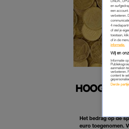
LINDA., DPG
en surfgedra
een account 
verbeteren. 
communicatie
4 mediapartn
of stel je ei
toestaan, kli
of in de men
informatie.
Wij en onz
Informatie o
Publieksgroe
aanmaken ten
verbeteren. 
content te se
gepersonalis
HOOGSTE B
Derde partijen
SPA
Het bedrag op de sp
euro toegenomen. V