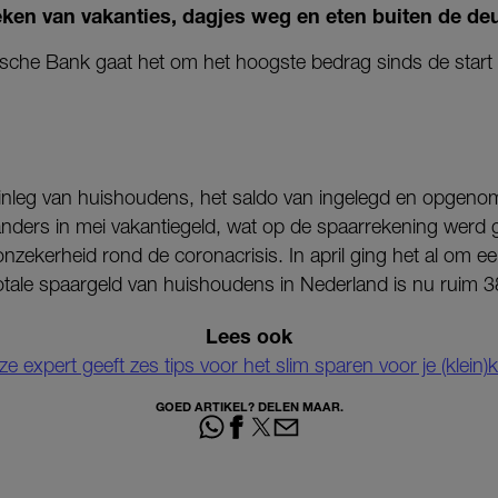
eken van vakanties, dagjes weg en eten buiten de deu
sche Bank gaat het om het hoogste bedrag sinds de start
inleg van huishoudens, het saldo van ingelegd en opgen
nders in mei vakantiegeld, wat op de spaarrekening werd g
nzekerheid rond de coronacrisis. In april ging het al om e
totale spaargeld van huishoudens in Nederland is nu ruim 3
Lees ook
e expert geeft zes tips voor het slim sparen voor je (klein)
GOED ARTIKEL? DELEN MAAR.