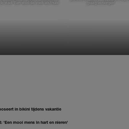
de stad: 'Een stad die voelt als thuis'
graag verborgen'
oseert in bikini tijdens vakantie
: 'Een mooi mens in hart en nieren'