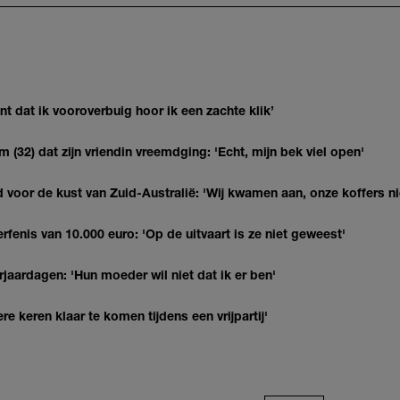
 dat ik vooroverbuig hoor ik een zachte klik’
(32) dat zijn vriendin vreemdging: 'Echt, mijn bek viel open'
 voor de kust van Zuid-Australië: 'Wij kwamen aan, onze koffers ni
erfenis van 10.000 euro: 'Op de uitvaart is ze niet geweest'
jaardagen: 'Hun moeder wil niet dat ik er ben'
re keren klaar te komen tijdens een vrijpartij'