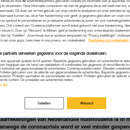
 Media en onze
92
advertentiepartners gebruiken cookies om informatie over je apparaat, lo
g te verzamelen. Deze informatie combineren we met de gegevens die je zelf deelt met ons, z
aanmaakt. Dit doen we om het gebruik van onze media te analyseren en onze websites en a
Daarnaast kunnen we, als je hier toestemming voor geeft, je gegevens gebruiken om onze con
 en aanbod te personaliseren en je relevante advertenties te tonen, en voor marketingdoele
ers. Ook content van 13 externe platformen wordt enkel getoond met jouw toestemming. Ge
gen keuze in. Door op "Akkoord" te klikken, geef je toestemming voor onderstaande doeleinden. 
k dan op “Instellen”. Jouw keuze kun je opnieuw aanpassen via “Privacy-instellingen” ondera
u’s van onze apps. Lees meer in ons privacy- en cookiebeleid.
Raadpleeg ons cookiebeleid 
e partners verwerken gegevens voor de volgende doeleinden:
p een apparaat opslaan en/of openen. Beperkte gegevens gebruiken om advertenties te sele
pen begrijpen aan de hand van statistieken of combinaties van gegevens uit verschillende br
 behoeve van gepersonaliseerde advertenties. Contentprestaties meten. Diensten ontwikkel
Profielen gebruiken voor de selectie van gepersonaliseerde advertenties. Beperkte gegeven
lecteren. Profielen aanmaken ter personalisatie van content. Profielen gebruiken ter selectie 
BINNENLAND
|
ASJEMENOU
eerde content. De prestaties van advertenties meten.
EDRAG OOIT: STERKE ST
 lijst
ARGELD DOOR CORONACR
Instellen
Akkoord
30-06-2020
|
JORIEKE VAN NOORLOOS
aarrekeningen van Nederlandse huishoudens is in me
anwege de coronacrisis werd er veel minder gespen