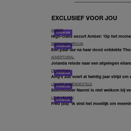
EXCLUSIEF VOOR JOU
AMBER
High-class escort Amber: ‘Op het moment
BEDROGEN VROUW
Een paar uur na haar dood ontdekte Thom 
ADVERTORIAL
Jolanda reisde naar een afgelegen eiland
DE ERFENIS
Amy’s zus voert al twintig jaar strijd om 
LEKKER SAMENGESTELD
Stiefmoeder Naomi is niet welkom bij ver
LIEVE HELEEN
Fred (55): 'Ik vind het moeilijk om meerde