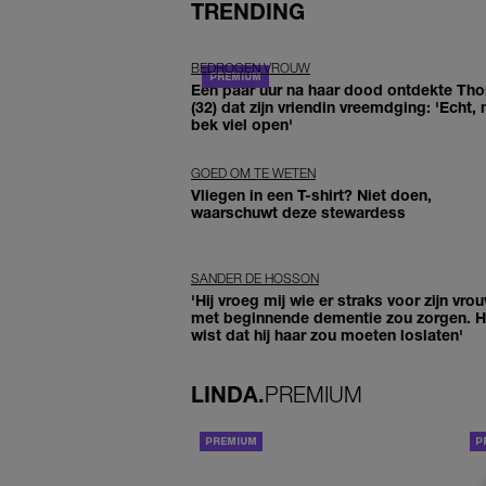
TRENDING
BEDROGEN VROUW
Een paar uur na haar dood ontdekte Th
(32) dat zijn vriendin vreemdging: 'Echt, 
bek viel open'
GOED OM TE WETEN
Vliegen in een T-shirt? Niet doen,
waarschuwt deze stewardess
SANDER DE HOSSON
'Hij vroeg mij wie er straks voor zijn vro
met beginnende dementie zou zorgen. Hi
wist dat hij haar zou moeten loslaten'
LINDA.
PREMIUM
ACHTERGROND