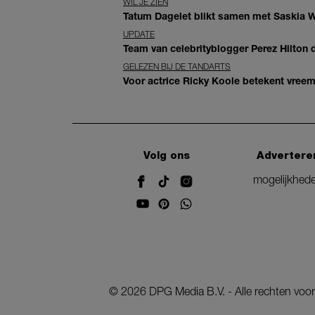
WIL JE ZIEN
Tatum Dagelet blikt samen met Saskia W
UPDATE
Team van celebrityblogger Perez Hilton de
GELEZEN BIJ DE TANDARTS
Voor actrice Ricky Koole betekent vreemd
Volg ons
Advertere
mogelijkhed
©
2026
DPG Media B.V. - Alle rechten vo