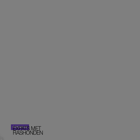
EXPATS MET
STOM!
PORTRETTEN
RASHONDEN
ik