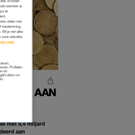
catie, browser
oals wanneer je
pps te
tent,
inden delen met
ef toestemming
Wil je niet alles
an onze websites
voor meer
cteren.
onnen. Profielen
en en
s gebruiken om
van
IJGING AAN
ISIS
i met 9,4 miljard
deerd aan