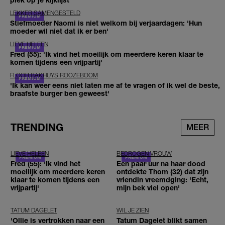
LEKKER SAMENGESTELD
Stiefmoeder Naomi is niet welkom bij verjaardagen: 'Hun
moeder wil niet dat ik er ben'
LIEVE HELEEN
Fred (55): 'Ik vind het moeilijk om meerdere keren klaar te
komen tijdens een vrijpartij'
FLOOR BAKHUYS ROOZEBOOM
'Ik kan weer eens niet laten me af te vragen of ik wel de beste,
braafste burger ben geweest'
TRENDING
MEER
LIEVE HELEEN
BEDROGEN VROUW
Fred (55): 'Ik vind het
Een paar uur na haar dood
moeilijk om meerdere keren
ontdekte Thom (32) dat zijn
klaar te komen tijdens een
vriendin vreemdging: 'Echt,
vrijpartij'
mijn bek viel open'
TATUM DAGELET
WIL JE ZIEN
'Ollie is vertrokken naar een
Tatum Dagelet blikt samen