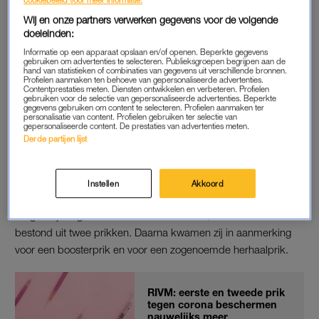
moet eerst nog geregistreerd worden door het Europees
Wij en onze partners verwerken gegevens voor de volgende
Geneesmiddelenbureau (EMA).
doeleinden:
Informatie op een apparaat opslaan en/of openen. Beperkte gegevens
gebruiken om advertenties te selecteren. Publieksgroepen begrijpen aan de
hand van statistieken of combinaties van gegevens uit verschillende bronnen.
VACCINATIERONDE
Profielen aanmaken ten behoeve van gepersonaliseerde advertenties.
Contentprestaties meten. Diensten ontwikkelen en verbeteren. Profielen
Het Outbreak Management Team (OMT) adviseerde het
gebruiken voor de selectie van gepersonaliseerde advertenties. Beperkte
gegevens gebruiken om content te selecteren. Profielen aanmaken ter
kabinet over te gaan tot een volgende vaccinatieronde. Een
personalisatie van content. Profielen gebruiken ter selectie van
gepersonaliseerde content. De prestaties van advertenties meten.
toename van het aantal infecties kan druk op de zorg
Derde partijen lijst
veroorzaken en ook elders in de samenleving voor
ontwrichting zorgen.
Instellen
Akkoord
Voor 60-plussers is het mogelijk al de vijfde coronaprik. Eerst
kregen zij de gewone serie van het vaccin, die meestal
bestond uit twee prikken. Daarna kwamen zij in aanmerking
voor een boosterprik en voor een zogenoemde herhaalprik.
RIVM: eerste en tweede prik
tegen corona beschermen
nauwelijks meer