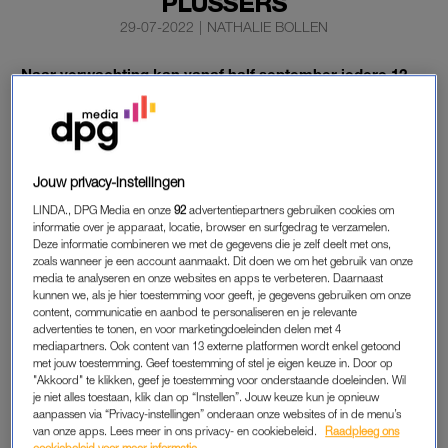
PLUSSERS
29-07-2022
|
NATHALIE BOLLEN
Naar verwachting kan vanaf half september iedere 12-
plusser een herhaalprik tegen het coronavirus krijgen,
schrijft zorgminister Ernst Kuipers in een brief aan de
Tweede Kamer.
Jouw privacy-instellingen
Eerst zijn zorgmedewerkers met patiëntencontact en mensen
met een verhoogd medisch risico aan de beurt en daarna mag
LINDA., DPG Media en onze
92
advertentiepartners gebruiken cookies om
informatie over je apparaat, locatie, browser en surfgedrag te verzamelen.
de rest.
Deze informatie combineren we met de gegevens die je zelf deelt met ons,
zoals wanneer je een account aanmaakt. Dit doen we om het gebruik van onze
media te analyseren en onze websites en apps te verbeteren. Daarnaast
kunnen we, als je hier toestemming voor geeft, je gegevens gebruiken om onze
HERHAALPRIK
content, communicatie en aanbod te personaliseren en je relevante
Volgens Kuipers is de herhaalprik nodig om de bescherming
advertenties te tonen, en voor marketingdoeleinden delen met 4
mediapartners. Ook content van 13 externe platformen wordt enkel getoond
tegen de ziekte en sterfte op peil te houden. Het kabinet houdt
met jouw toestemming. Geef toestemming of stel je eigen keuze in. Door op
rekening met een nieuwe coronagolf in het najaar.
"Akkoord" te klikken, geef je toestemming voor onderstaande doeleinden. Wil
je niet alles toestaan, klik dan op “Instellen”. Jouw keuze kun je opnieuw
aanpassen via “Privacy-instellingen” onderaan onze websites of in de menu’s
Waarschijnlijk prikt men met
een geüpdatet vaccin
, als blijkt
van onze apps. Lees meer in ons privacy- en cookiebeleid.
Raadpleeg ons
dat deze beter beschermt dan de huidige vaccins. Deze prik
cookiebeleid voor meer informatie.