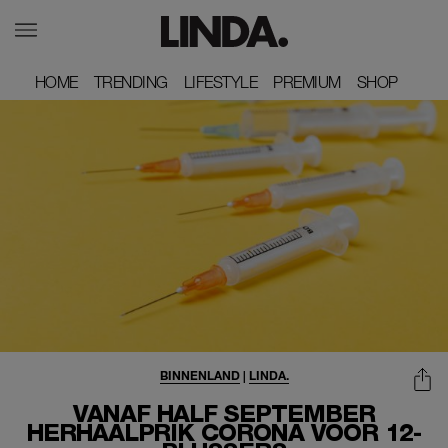
HOME
HOME
TRENDING
TRENDING
LIFESTYLE
LIFESTYLE
PREMIUM
PREMIUM
SHOP
SHOP
BINNENLAND
|
LINDA.
VANAF HALF SEPTEMBER
HERHAALPRIK CORONA VOOR 12-