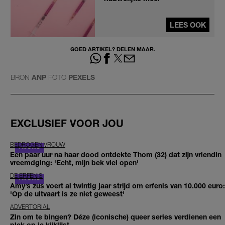
LEES OOK
GOED ARTIKEL? DELEN MAAR.
BRON
ANP
FOTO
PEXELS
EXCLUSIEF VOOR JOU
BEDROGEN VROUW
Een paar uur na haar dood ontdekte Thom (32) dat zijn vriendin
vreemdging: 'Echt, mijn bek viel open'
DE ERFENIS
Amy’s zus voert al twintig jaar strijd om erfenis van 10.000 euro:
'Op de uitvaart is ze niet geweest'
ADVERTORIAL
Zin om te bingen? Déze (iconische) queer series verdienen een
plek op je kijklijst