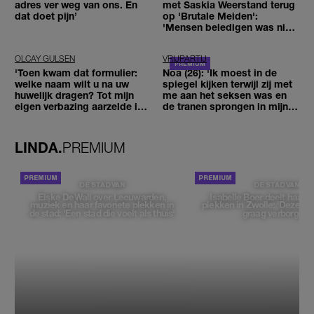
adres ver weg van ons. En
met Saskia Weerstand terug
dat doet pijn’
op 'Brutale Meiden':
'Mensen beledigen was niet
leuk meer'
OLCAY GULSEN
VRIJPARTIJ
'Toen kwam dat formulier:
Noa (26): 'Ik moest in de
welke naam wilt u na uw
spiegel kijken terwijl zij met
huwelijk dragen? Tot mijn
me aan het seksen was en
eigen verbazing aarzelde ik
de tranen sprongen in mijn
geen moment'
ogen'
LINDA.
PREMIUM
DE STAD VAN
DE STAD VAN
Elske DeWall over Leeuwarden,
Isabelle Boer deelt haar f
muziek en haar favoriete plekken in
plekken in Zwolle: 'Deze pl
de stad: 'Een stad die voelt als thuis'
graag verborgen'