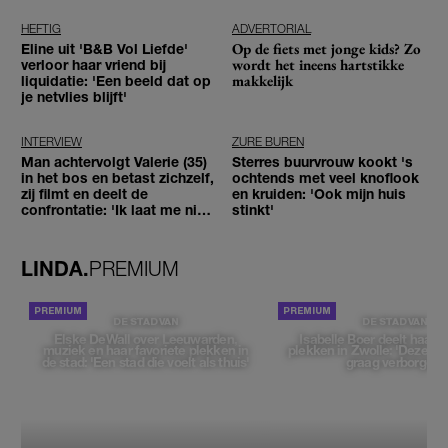
HEFTIG
ADVERTORIAL
Op de fiets met jonge kids? Zo
Eline uit 'B&B Vol Liefde'
wordt het ineens hartstikke
verloor haar vriend bij
makkelijk
liquidatie: 'Een beeld dat op
je netvlies blijft'
INTERVIEW
ZURE BUREN
Man achtervolgt Valerie (35)
Sterres buurvrouw kookt 's
in het bos en betast zichzelf,
ochtends met veel knoflook
zij filmt en deelt de
en kruiden: 'Ook mijn huis
confrontatie: 'Ik laat me niet
stinkt'
tegenhouden'
LINDA.
PREMIUM
DE STAD VAN
DE STAD VAN
Elske DeWall over Leeuwarden,
Isabelle Boer deelt haar f
muziek en haar favoriete plekken in
plekken in Zwolle: 'Deze pl
de stad: 'Een stad die voelt als thuis'
graag verborgen'