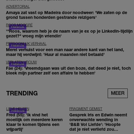
ADVERTORIAL
Amaya zat vast op Madeira door noodweer: 'We zaten op de
grond tussen honderden gestrande reizigers'
ROOS MOGGRÉ
'"Roos, waarom heb je de naam van je ex op je LinkedIn-tijdlijn
gezet?" vroeg mijn vriendin'
PERSOONLIJK VERHAAL
Merel verhuist voor een man naar andere kant van het land,
maar hij verdwijnt: 'Huur al maanden niet betaald'
VERLATEN VROUW
Fae (24): 'Vreemdgaan was uit den boze, dat deed je niet, toch
bleek mijn partner zelf een affaire te hebben'
TRENDING
MEER
LIEVE HELEEN
FRAGMENT GEMIST
Fred (55): 'Ik vind het
Gesprek Iris en Edwin neemt
moeilijk om meerdere keren
onverwachte wending in
klaar te komen tijdens een
'B&B Vol Liefde': 'Hoopte
vrijpartij'
dat je niet verliefd zou
worden'