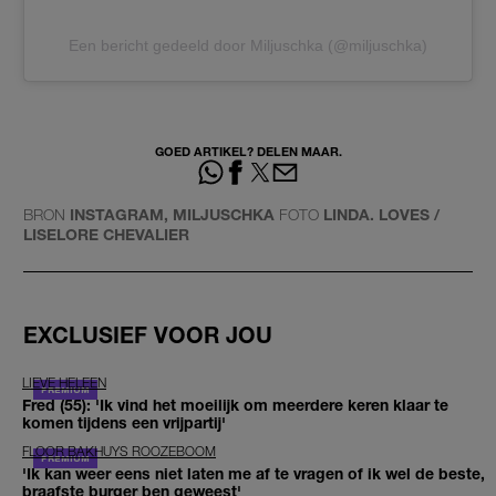
Een bericht gedeeld door Miljuschka (@miljuschka)
GOED ARTIKEL? DELEN MAAR.
BRON
INSTAGRAM, MILJUSCHKA
FOTO
LINDA. LOVES /
LISELORE CHEVALIER
EXCLUSIEF VOOR JOU
LIEVE HELEEN
Fred (55): 'Ik vind het moeilijk om meerdere keren klaar te
komen tijdens een vrijpartij'
FLOOR BAKHUYS ROOZEBOOM
'Ik kan weer eens niet laten me af te vragen of ik wel de beste,
braafste burger ben geweest'