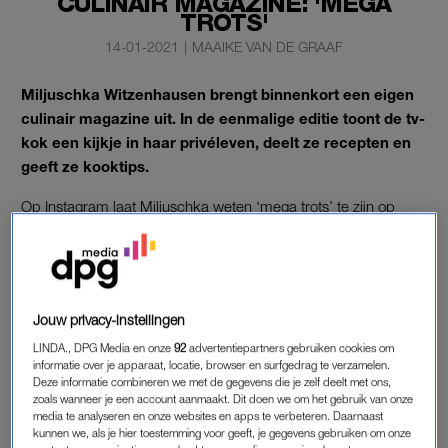
CULINAIR MAGAZINE: 'MEGA
TROTS'
14-01-2021
|
MAAIKE VAN DE GRAAF
Miljuschka Witzenhausen brengt binnenkort een eigen
culinair magazine uit. In de eenmalige editie toont de tv-
kok een kijkje in haar
privéleven, deelt ze recepten en
geeft ze kooktips.
Op Instagram laat Miljuschka weten ‘mega trots’ te zijn op
haar Miljuschka Magazine.
MILJUSCHKA MAGAZINE
Jouw privacy-instellingen
Miljuschka Magazine is een eenmalig culinair magazine. Het
160 pagina’s tellende online magazine is een mix van
LINDA., DPG Media en onze
92
advertentiepartners gebruiken cookies om
informatie over je apparaat, locatie, browser en surfgedrag te verzamelen.
persoonlijke verhalen en ervaringen, met tips voor ouders hoe
Deze informatie combineren we met de gegevens die je zelf deelt met ons,
ze hun kinderen goed leren eten én eenvoudige recepten.
zoals wanneer je een account aanmaakt. Dit doen we om het gebruik van onze
media te analyseren en onze websites en apps te verbeteren. Daarnaast
kunnen we, als je hier toestemming voor geeft, je gegevens gebruiken om onze
Het magazine zal niet te vinden zijn in de winkel, maar is online