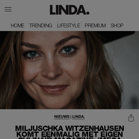
HOME
HOME
TRENDING
TRENDING
LIFESTYLE
LIFESTYLE
PREMIUM
PREMIUM
SHOP
SHOP
NIEUWS
|
LINDA.
MILJUSCHKA WITZENHAUSEN
KOMT EENMALIG MET EIGEN