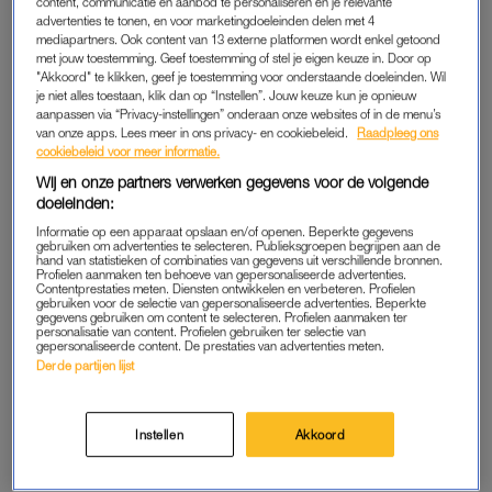
content, communicatie en aanbod te personaliseren en je relevante
verkrijgbaar. Een bewuste keuze. ‘Omdat ik niet meer wil
advertenties te tonen, en voor marketingdoeleinden delen met 4
mediapartners. Ook content van 13 externe platformen wordt enkel getoond
produceren dan dat er behoefte aan is. Ik wil geen papier
met jouw toestemming. Geef toestemming of stel je eigen keuze in. Door op
printen als het blijft liggen en vernietigd moeten worden.’
"Akkoord" te klikken, geef je toestemming voor onderstaande doeleinden. Wil
je niet alles toestaan, klik dan op “Instellen”. Jouw keuze kun je opnieuw
aanpassen via “Privacy-instellingen” onderaan onze websites of in de menu’s
Lees ook
van onze apps. Lees meer in ons privacy- en cookiebeleid.
Raadpleeg ons
Miljuschka lanceert documentaire #eerlijkefoto: ‘Word je eigen
cookiebeleid voor meer informatie.
cheerleader’
Wij en onze partners verwerken gegevens voor de volgende
doeleinden:
Informatie op een apparaat opslaan en/of openen. Beperkte gegevens
MEGA TROTS
gebruiken om advertenties te selecteren. Publieksgroepen begrijpen aan de
hand van statistieken of combinaties van gegevens uit verschillende bronnen.
De tv-kok is helemaal door het dolle heen, zo is te lezen op
Profielen aanmaken ten behoeve van gepersonaliseerde advertenties.
Contentprestaties meten. Diensten ontwikkelen en verbeteren. Profielen
Instagram. Zo schrijft ze: ‘Miljuschka Magazine… Als ik het
gebruiken voor de selectie van gepersonaliseerde advertenties. Beperkte
gegevens gebruiken om content te selecteren. Profielen aanmaken ter
hardop zeg, krijg ik de rillingen. Ik vind het namelijk nogal wat.
personalisatie van content. Profielen gebruiken ter selectie van
gepersonaliseerde content. De prestaties van advertenties meten.
Ik ben mega trots op het eindresultaat.’
Derde partijen lijst
De tv-kok zegt er bewust voor gekozen te hebben geen
advertenties te tonen in het blad, zodat ze de vorm en inhoud
Instellen
Akkoord
in eigen hand heeft. Ze financiert haar magazine dan ook
helemaal zelf.