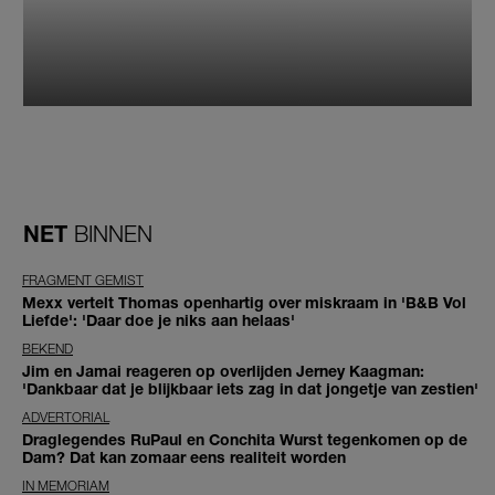
NET
BINNEN
FRAGMENT GEMIST
Mexx vertelt Thomas openhartig over miskraam in 'B&B Vol
Liefde': 'Daar doe je niks aan helaas'
BEKEND
Jim en Jamai reageren op overlijden Jerney Kaagman:
'Dankbaar dat je blijkbaar iets zag in dat jongetje van zestien'
ADVERTORIAL
Draglegendes RuPaul en Conchita Wurst tegenkomen op de
Dam? Dat kan zomaar eens realiteit worden
IN MEMORIAM