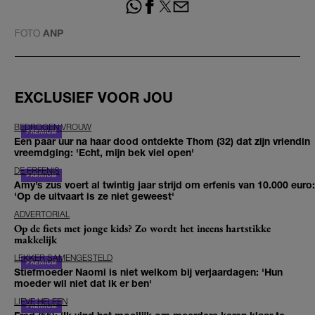
FOTO
ANP
EXCLUSIEF VOOR JOU
BEDROGEN VROUW
Een paar uur na haar dood ontdekte Thom (32) dat zijn vriendin
vreemdging: 'Echt, mijn bek viel open'
DE ERFENIS
Amy’s zus voert al twintig jaar strijd om erfenis van 10.000 euro:
'Op de uitvaart is ze niet geweest'
ADVERTORIAL
Op de fiets met jonge kids? Zo wordt het ineens hartstikke
makkelijk
LEKKER SAMENGESTELD
Stiefmoeder Naomi is niet welkom bij verjaardagen: 'Hun
moeder wil niet dat ik er ben'
LIEVE HELEEN