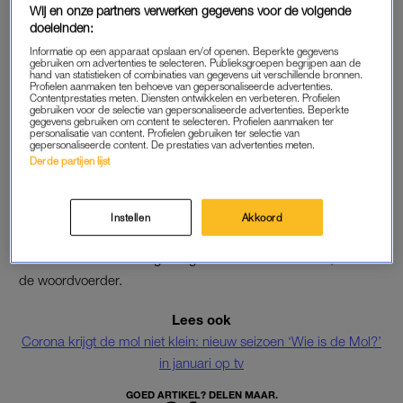
fans jaarlijks op afkomen.
Wij en onze partners verwerken gegevens voor de volgende
doeleinden:
“We hebben gemerkt dat het intieme karakter van de finale
Informatie op een apparaat opslaan en/of openen. Beperkte gegevens
gebruiken om advertenties te selecteren. Publieksgroepen begrijpen aan de
vorig jaar enorm gewaardeerd werd,” aldus de woordvoerder.
hand van statistieken of combinaties van gegevens uit verschillende bronnen.
De ontknoping van het vorige seizoen, dat in maart dit jaar
Profielen aanmaken ten behoeve van gepersonaliseerde advertenties.
Contentprestaties meten. Diensten ontwikkelen en verbeteren. Profielen
afliep, vond ook zonder publiek plaats.
gebruiken voor de selectie van gepersonaliseerde advertenties. Beperkte
gegevens gebruiken om content te selecteren. Profielen aanmaken ter
personalisatie van content. Profielen gebruiken ter selectie van
gepersonaliseerde content. De prestaties van advertenties meten.
Derde partijen lijst
ONTMASKERING
Naast het feestje rondom de ontmaskering van de mol gaat de
fandag, waarop kijkers de finalisten kunnen ontmoeten, dit
Instellen
Akkoord
keer ook niet door. “Ook dat is jammer voor de winnaar en de
mol om hun overwinning niet groots te kunnen vieren”, aldus
de woordvoerder.
Lees ook
Corona krijgt de mol niet klein: nieuw seizoen ‘Wie is de Mol?’
in januari op tv
GOED ARTIKEL? DELEN MAAR.