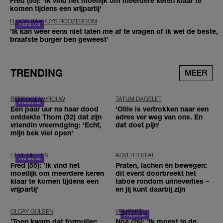
Fred (55): 'Ik vind het moeilijk om meerdere keren klaar te
komen tijdens een vrijpartij'
FLOOR BAKHUYS ROOZEBOOM
'Ik kan weer eens niet laten me af te vragen of ik wel de beste,
braafste burger ben geweest'
TRENDING
MEER
BEDROGEN VROUW
TATUM DAGELET
Een paar uur na haar dood
'Ollie is vertrokken naar een
ontdekte Thom (32) dat zijn
adres ver weg van ons. En
vriendin vreemdging: 'Echt,
dat doet pijn’
mijn bek viel open'
LIEVE HELEEN
ADVERTORIAL
Fred (55): 'Ik vind het
Praten, lachen én bewegen:
moeilijk om meerdere keren
dit event doorbreekt het
klaar te komen tijdens een
taboe rondom urineverlies –
vrijpartij'
en jij kunt daarbij zijn
OLCAY GULSEN
VRIJPARTIJ
'Toen kwam dat formulier:
Noa (26): 'Ik moest in de