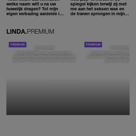
welke naam wilt u na uw
spiegel kijken terwijl zij met
huwelijk dragen? Tot mijn
me aan het seksen was en
eigen verbazing aarzelde ik
de tranen sprongen in mijn
geen moment'
ogen'
LINDA.
PREMIUM
DE STAD VAN
DE STAD VAN
Elske DeWall over Leeuwarden,
Isabelle Boer deelt haar f
muziek en haar favoriete plekken in
plekken in Zwolle: 'Deze pl
de stad: 'Een stad die voelt als thuis'
graag verborgen'