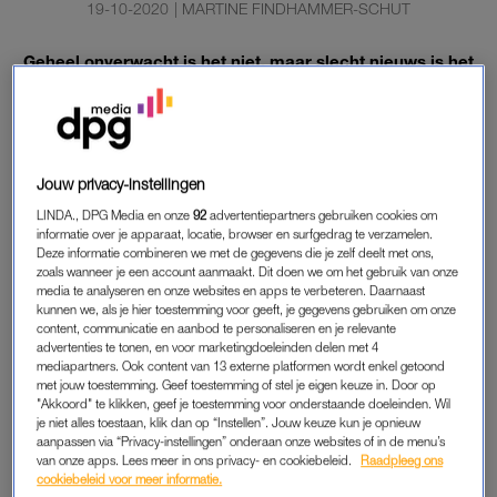
19-10-2020
|
MARTINE FINDHAMMER-SCHUT
Geheel onverwacht is het niet, maar slecht nieuws is het
wél voor fans van ‘Wie is de mol?’. Ook dit jaar kunnen
zij de grote finale van het populaire tv-programma niet
live bijwonen.
Jouw privacy-instellingen
De laatste aflevering van het jubileumseizoen, die
aankomende zaterdag op NPO 1 te zien is, wordt voor het
LINDA., DPG Media en onze
92
advertentiepartners gebruiken cookies om
informatie over je apparaat, locatie, browser en surfgedrag te verzamelen.
eerst in jaren niet live uitgezonden, maar is al eerder in een
Deze informatie combineren we met de gegevens die je zelf deelt met ons,
besloten setting opgenomen.
zoals wanneer je een account aanmaakt. Dit doen we om het gebruik van onze
media te analyseren en onze websites en apps te verbeteren. Daarnaast
kunnen we, als je hier toestemming voor geeft, je gegevens gebruiken om onze
content, communicatie en aanbod te personaliseren en je relevante
FINALE
advertenties te tonen, en voor marketingdoeleinden delen met 4
mediapartners. Ook content van 13 externe platformen wordt enkel getoond
Dat laat AVROTROS maandag weten aan het ANP. “Het is erg
met jouw toestemming. Geef toestemming of stel je eigen keuze in. Door op
jammer, maar we wilden een veilige en verantwoordelijke
"Akkoord" te klikken, geef je toestemming voor onderstaande doeleinden. Wil
aflevering maken,” aldus een woordvoerder. De finale van de
je niet alles toestaan, klik dan op “Instellen”. Jouw keuze kun je opnieuw
aanpassen via “Privacy-instellingen” onderaan onze websites of in de menu’s
spelshow wordt normaliter live uitgezonden vanuit het
van onze apps. Lees meer in ons privacy- en cookiebeleid.
Raadpleeg ons
Amsterdamse Vondelpark, met een groot feest waar talloze
cookiebeleid voor meer informatie.