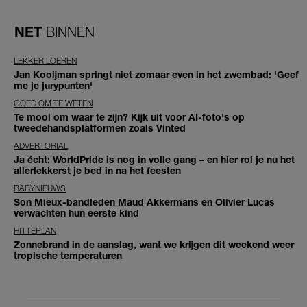
NET
BINNEN
LEKKER LOEREN
Jan Kooijman springt niet zomaar even in het zwembad: 'Geef
me je jurypunten'
GOED OM TE WETEN
Te mooi om waar te zijn? Kijk uit voor AI-foto's op
tweedehandsplatformen zoals Vinted
ADVERTORIAL
Ja écht: WorldPride is nog in volle gang – en hier rol je nu het
allerlekkerst je bed in na het feesten
BABYNIEUWS
Son Mieux-bandleden Maud Akkermans en Olivier Lucas
verwachten hun eerste kind
HITTEPLAN
Zonnebrand in de aanslag, want we krijgen dit weekend weer
tropische temperaturen