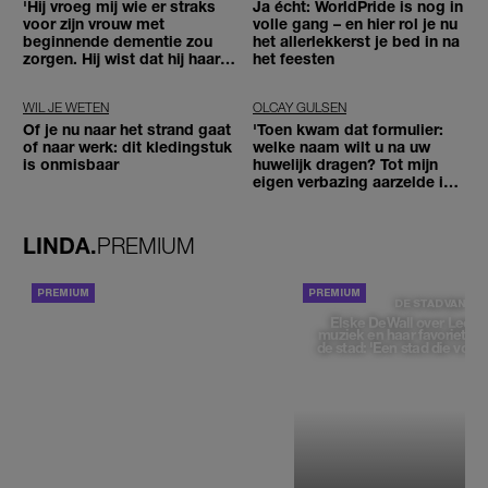
'Hij vroeg mij wie er straks
Ja écht: WorldPride is nog in
voor zijn vrouw met
volle gang – en hier rol je nu
beginnende dementie zou
het allerlekkerst je bed in na
zorgen. Hij wist dat hij haar
het feesten
zou moeten loslaten'
WIL JE WETEN
OLCAY GULSEN
Of je nu naar het strand gaat
'Toen kwam dat formulier:
of naar werk: dit kledingstuk
welke naam wilt u na uw
is onmisbaar
huwelijk dragen? Tot mijn
eigen verbazing aarzelde ik
geen moment'
LINDA.
PREMIUM
ACHTERGROND
DE STAD VAN
Elske DeWall over Leeu
muziek en haar favoriete p
de stad: 'Een stad die voelt 