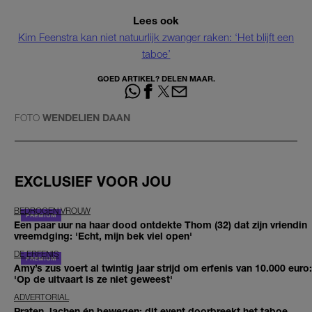
Lees ook
Kim Feenstra kan niet natuurlijk zwanger raken: ‘Het blijft een
taboe’
GOED ARTIKEL? DELEN MAAR.
FOTO
WENDELIEN DAAN
EXCLUSIEF VOOR JOU
BEDROGEN VROUW
Een paar uur na haar dood ontdekte Thom (32) dat zijn vriendin
vreemdging: 'Echt, mijn bek viel open'
DE ERFENIS
Amy’s zus voert al twintig jaar strijd om erfenis van 10.000 euro:
'Op de uitvaart is ze niet geweest'
ADVERTORIAL
Praten, lachen én bewegen: dit event doorbreekt het taboe