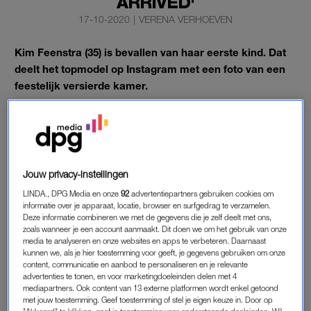
ARRIVED'
17-10-2020
|
VERENA VERHOEVEN
Kim Feenstra (35) is bevallen van haar eerste kind. Dat
deelt het topmodel op Instagram met een foto van een
feestelijk versierde kamer.
‘We are on another level right now’
, begint Feenstra haar post.
Lees ook
Kim Feenstra wil geslacht van ongeboren kindje nog niet
Jouw privacy-instellingen
weten: ‘Dus geen gender reveals’
LINDA., DPG Media en onze
92
advertentiepartners gebruiken cookies om
informatie over je apparaat, locatie, browser en surfgedrag te verzamelen.
Deze informatie combineren we met de gegevens die je zelf deelt met ons,
KIM FEENSTRA
zoals wanneer je een account aanmaakt. Dit doen we om het gebruik van onze
Het model laat weten vrijdag 16 oktober moeder te zijn
media te analyseren en onze websites en apps te verbeteren. Daarnaast
kunnen we, als je hier toestemming voor geeft, je gegevens gebruiken om onze
geworden. Zij en haar vriend Stanley Tailor
wilden het geslacht
content, communicatie en aanbod te personaliseren en je relevante
van hun kleine vóór de bevalling nog niet weten
en werden dus
advertenties te tonen, en voor marketingdoeleinden delen met 4
mediapartners. Ook content van 13 externe platformen wordt enkel getoond
verrast met een jongen.
met jouw toestemming. Geef toestemming of stel je eigen keuze in. Door op