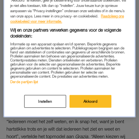
"Akkoord" te klikken, geef je toestemming voor onderstaande doeleinden. Wil
Naast het geslacht krijgen de nieuwsgierige volgers zaterdag
je niet alles toestaan, klik dan op “Instellen”. Jouw keuze kun je opnieuw
aanpassen via “Privacy-instellingen” onderaan onze websites of in de menu’s
ook eindelijk de naam te horen: Brooklyn. En de kersverse
van onze apps. Lees meer in ons privacy- en cookiebeleid.
Raadpleeg ons
moeder is duidelijk maar wat trots:
‘A new legend has arrived.’
cookiebeleid voor meer informatie.
Wij en onze partners verwerken gegevens voor de volgende
https://www.instagram.com/p/CGctu5fJZQu/
doeleinden:
Informatie op een apparaat opslaan en/of openen. Beperkte gegevens
gebruiken om advertenties te selecteren. Publieksgroepen begrijpen aan de
hand van statistieken of combinaties van gegevens uit verschillende bronnen.
INSTAGRAMACCOUNT
Profielen aanmaken ten behoeve van gepersonaliseerde advertenties.
Contentprestaties meten. Diensten ontwikkelen en verbeteren. Profielen
De kleine is nog geen dag oud of hij timmert al aan de weg als
gebruiken voor de selectie van gepersonaliseerde advertenties. Beperkte
gegevens gebruiken om content te selecteren. Profielen aanmaken ter
influencer. Onder het motto ‘je kan er niet vroeg genoeg mee
personalisatie van content. Profielen gebruiken ter selectie van
gepersonaliseerde content. De prestaties van advertenties meten.
beginnen’ heeft Brooklyn sinds zaterdag een eigen
Derde partijen lijst
Instagramaccount, zo ontdekken de fans door een tag van zijn
moeder in haar post. En dat is opvallend, want Feenstra liet in
september weten haar kleine uit de schijnwerpers te zullen
Instellen
Akkoord
houden. In ieder geval het eerste jaar.
“Iedereen moet het zelf weten, en ik snap het, want je bent
hartstikke trots en je wilt dat iedereen het ziet en weet en
hoort”, vertelde het topmodel aan
Grazia. “
Alleen kiezen wij