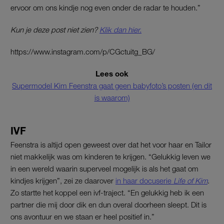
ervoor om ons kindje nog even onder de radar te houden.”
Kun je deze post niet zien?
Klik dan hier.
https://www.instagram.com/p/CGctuitg_BG/
Lees ook
Supermodel Kim Feenstra gaat geen babyfoto’s posten (en dit
is waarom)
IVF
Feenstra is altijd open geweest over dat het voor haar en Tailor
niet makkelijk was om kinderen te krijgen. “Gelukkig leven we
in een wereld waarin superveel mogelijk is als het gaat om
kindjes krijgen”, zei ze daarover
in haar docuserie
Life of Kim
.
Zo startte het koppel een ivf-traject. “En gelukkig heb ik een
partner die mij door dik en dun overal doorheen sleept. Dit is
ons avontuur en we staan er heel positief in.”