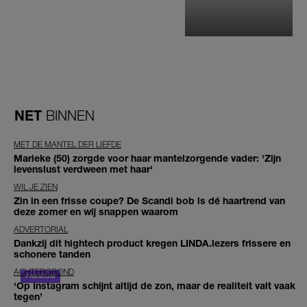
NET
BINNEN
MET DE MANTEL DER LIEFDE
Marieke (50) zorgde voor haar mantelzorgende vader: 'Zijn
levenslust verdween met haar'
WIL JE ZIEN
Zin in een frisse coupe? De Scandi bob is dé haartrend van
deze zomer en wij snappen waarom
ADVERTORIAL
Dankzij dit hightech product kregen LINDA.lezers frissere en
schonere tanden
ACHTERGROND
‘Op Instagram schijnt altijd de zon, maar de realiteit valt vaak
tegen’