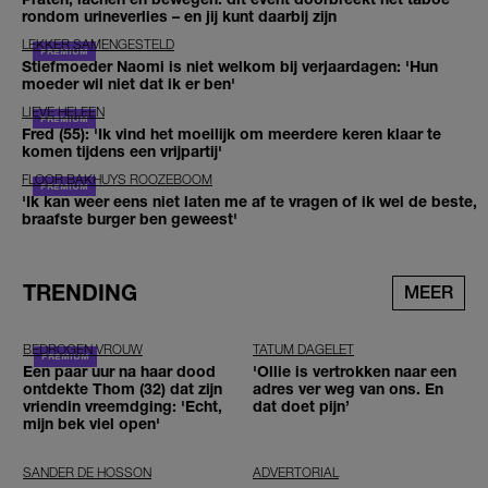
rondom urineverlies – en jij kunt daarbij zijn
LEKKER SAMENGESTELD
Stiefmoeder Naomi is niet welkom bij verjaardagen: 'Hun
moeder wil niet dat ik er ben'
LIEVE HELEEN
Fred (55): 'Ik vind het moeilijk om meerdere keren klaar te
komen tijdens een vrijpartij'
FLOOR BAKHUYS ROOZEBOOM
'Ik kan weer eens niet laten me af te vragen of ik wel de beste,
braafste burger ben geweest'
TRENDING
MEER
BEDROGEN VROUW
TATUM DAGELET
Een paar uur na haar dood
'Ollie is vertrokken naar een
ontdekte Thom (32) dat zijn
adres ver weg van ons. En
vriendin vreemdging: 'Echt,
dat doet pijn’
mijn bek viel open'
SANDER DE HOSSON
ADVERTORIAL